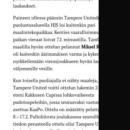
laukaukset.
Paineen ollessa pääosin Tampere Unitedin
puolustusalueella HJS loi kuitenkin pari
maalintekopaikkaa. Kenties vaarallisimman
paikan vieraat loivat 72. minuutilla. TamU:n
maalilla hyvän ottelun pelannut
Mikael Köngäs
oli kuitenkin äärimmäisen varma ja kykeni
nyrkkeilemään vierasjoukkueen hyvän laukauksen
väljemmille vesille.
Kun toisella puoliajalla ei nähty maaleja,
Tampere United voitti ottelun lukemin 2-0 ja
eteni Kakkosen Cupissa lohkovaiheesta
pudotuspeleihin, jossa seuraavaksi vastustajaksi
asettuu KaaPo. Ottelu on määrätty pelattavaksi
8.–17.2. Palloliitosta joulukuussa seuroille tulleen
tiedon perusteella ottelu olisi Tampere Unitedin