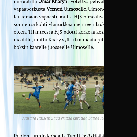
minuutilla
Omar Kharyn
syötettyä pelivälineen
vapaapotkusta
Verneri Uimoselle
. Uimonen pääsi
laukomaan vapaasti, mutta HJS:n maalivahti sai
sormensa kohti ylänurkkaa menneen laukauksen
eteen. Tilanteessa HJS odotti korkeaa keskitystä
maalille, mutta Khary syöttikin maata pitkin
boksin kaarelle juosseelle Uimoselle.
Mustafa Hussein Zada yrittää kurottaa palloa maaliin.
Puolen tunnin kohdalla TamU-hyökkääjä
Marcio