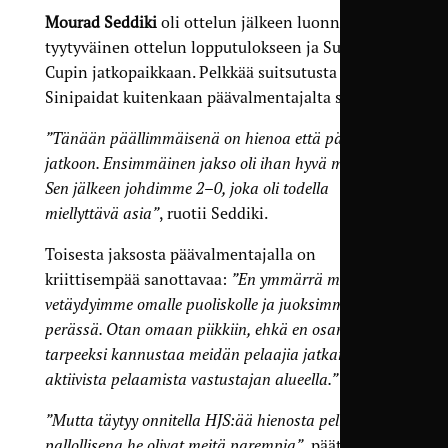
Mourad Seddiki
oli ottelun jälkeen luonnollisesti
tyytyväinen ottelun lopputulokseen ja Suomen
Cupin jatkopaikkaan. Pelkkää suitsutusta eivät
Sinipaidat kuitenkaan päävalmentajalta saaneet.
”Tänään päällimmäisenä on hienoa että päästiin
jatkoon. Ensimmäinen jakso oli ihan hyvä meiltä.
Sen jälkeen johdimme 2–0, joka oli todella
miellyttävä asia”
, ruotii Seddiki.
Toisesta jaksosta päävalmentajalla on
kriittisempää sanottavaa:
”En ymmärrä miksi
vetäydyimme omalle puoliskolle ja juoksimme pallon
perässä. Otan omaan piikkiin, ehkä en osannut
tarpeeksi kannustaa meidän pelaajia jatkamaan
aktiivista pelaamista vastustajan alueella.”
”Mutta täytyy onnitella HJS:ää hienosta pelistä,
pallollisena he olivat meitä parempia”
, päättää