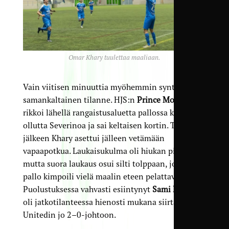
Omar Khary tuulettaa maaliaan.
Vain viitisen minuuttia myöhemmin syntyi hyvin
samankaltainen tilanne. HJS:n
Prince Mokuma
rikkoi lähellä rangaistusaluetta pallossa kiinni
ollutta Severinoa ja sai keltaisen kortin. Tämän
jälkeen Khary asettui jälleen vetämään
vapaapotkua. Laukaisukulma oli hiukan pienempi,
mutta suora laukaus osui silti tolppaan, josta
pallo kimpoili vielä maalin eteen pelattavaksi.
Puolustuksessa vahvasti esiintynyt
Sami Ekmark
oli jatkotilanteessa hienosti mukana siirtäen
Unitedin jo 2–0-johtoon.