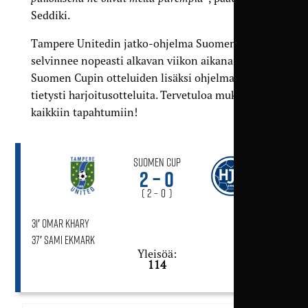
Seddiki.
Tampere Unitedin jatko-ohjelma Suomen Cupissa
selvinnee nopeasti alkavan viikon aikana.
Suomen Cupin otteluiden lisäksi ohjelmassa on
tietysti harjoitusotteluita. Tervetuloa mukaan
kaikkiin tapahtumiin!
Suomen Cup
2 – 0
( 2 – 0 )
31′ Omar Khary
37′ Sami Ekmark
Yleisöä:
114