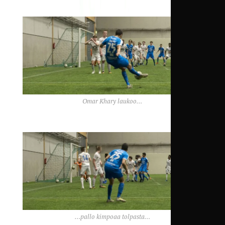
Omar Khary laukoo…
…pallo kimpoaa tolpasta…