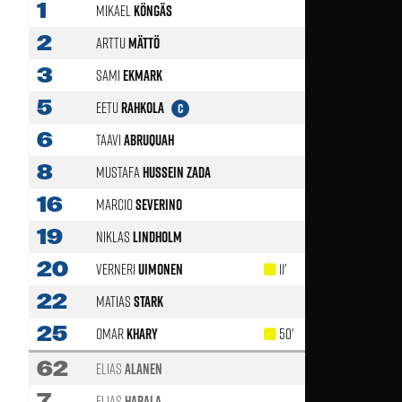
1
Mikael
Köngäs
2
Arttu
Mättö
3
Sami
Ekmark
5
Eetu
Rahkola
C
6
Taavi
Abruquah
86'
8
Mustafa
Hussein Zada
66'
16
Marcio
Severino
58'
19
Niklas
Lindholm
69'
20
Verneri
Uimonen
11'
22
Matias
Stark
81'
25
Omar
Khary
50'
62
Elias
Alanen
7
Elias
Harala
86'