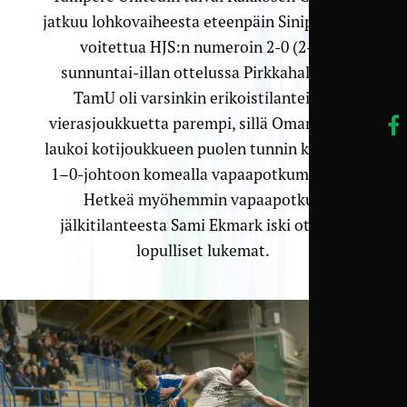
jatkuu lohkovaiheesta eteenpäin Sinipaitojen
voitettua HJS:n numeroin 2-0 (2-0)
sunnuntai-illan ottelussa Pirkkahallissa.
TamU oli varsinkin erikoistilanteissa
vierasjoukkuetta parempi, sillä Omar Khary
laukoi kotijoukkueen puolen tunnin kohdalla
1–0-johtoon komealla vapaapotkumaalilla.
Hetkeä myöhemmin vapaapotkun
jälkitilanteesta Sami Ekmark iski ottelun
lopulliset lukemat.