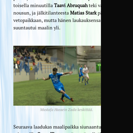
toisella minuutilla
Taavi Abruquah
teki vahvan
nousun, ja jälkitilanteesta
Matias Stark
pääsi
vetopaikkaan, mutta hänen laukauksensa
suuntautui maalin yli.
Mustafa Hussein Zada keskittää.
Seuraava laadukas maalipaikka siunaantui 16.