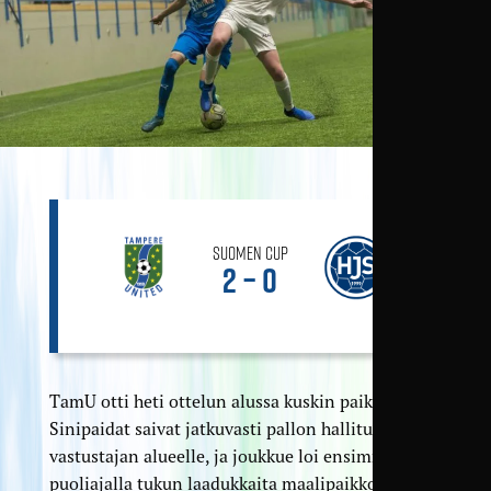
Suomen Cup
2 – 0
TamU otti heti ottelun alussa kuskin paikan.
Sinipaidat saivat jatkuvasti pallon hallitusti
vastustajan alueelle, ja joukkue loi ensimmäisellä
puoliajalla tukun laadukkaita maalipaikkoja. Jo