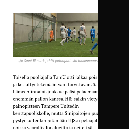
…ja Sami Ekmark juhlii paluupallosta laukomaansa maalia.
Toisella puoliajalla TamU otti jalkaa pois kaasulta
ja keskittyi tekemään vain tarvittavan. Samalla
hämeenlinnalaisjoukkue pääsi pelaamaan
enemmän pallon kanssa. HJS saikin vietyä pelin
painopisteen Tampere Unitedin
kenttäpuoliskolle, mutta Sinipaitojen puolustus
pystyi kuitenkin pitämään HJS:n pelaajat pääosin
poissa vaarallisilta alueilta ja peitettyä