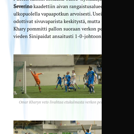
Severino
kaadettiin aivan rangaistusalueen
ulkopuolella vapaapotkun arvoisesti. Useimmat
odottivat sivuvaparista keskitystä, mutta Omar
Khary pommitti pallon suoraan verkon perukoille
vieden Sinipaidat ansaitusti 1-0-johtoon.
Omar Kharyn veto livahtaa etukulmasta verkon perukoille.