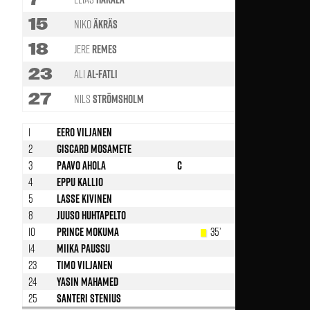
15
Niko
Äkräs
81'
18
Jere
Remes
58'
23
Ali
Al-Fatli
66'
27
Nils
Strömsholm
69'
1
Eero Viljanen
2
Giscard Mosamete
58’
3
Paavo Ahola
C
4
Eppu Kallio
5
Lasse Kivinen
8
Juuso Huhtapelto
10
Prince Mokuma
35’
14
Miika Paussu
87’
23
Timo Viljanen
24
Yasin Mahamed
58’
25
Santeri Stenius