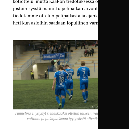
kotiottelu, mutta KaaPon tiedotuksessa on
jostain syystä mainittu pelipaikan arvonta –
tiedotamme ottelun pelipaikasta ja ajankohdasta
heti kun asioihin saadaan lopullinen varmuus.
Tunnelma ei yltynyt riehakkaaksi ottelun jälkeen, vaikka kaikki
voittoon ja jatkopaikkaan tyytyväisiä olivatkin.