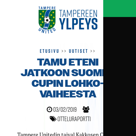
Etusivu
>>
Uutiset
>>
TAMU ETENI
JATKOON SUOMEN
CUPIN LOHKO­
VAIHEESTA
03/02/2019
Otteluraportti
Tampere Unitedin taival Kakkosen Cupissa