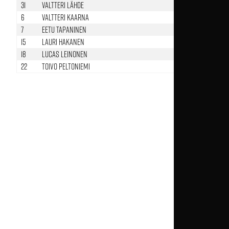
31
Valtteri Lähde
6
Valtteri Kaarna
58’
7
Eetu Tapaninen
15
Lauri Hakanen
18
Lucas Leinonen
87’
22
Toivo Peltoniemi
58’