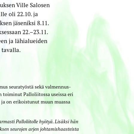
uksen Ville Salosen
le oli 22.10. ja
sen jäseniksi 8.11.
sessaan 22.–23.11.
en ja lähialueiden
 tavalla.
kemus seuratyöstä sekä valmennus­
n toiminut Palloliitossa useissa eri
a ja on erikoistunut muun muassa
armasti Palloliitolle hyötyä. Lisäksi hän
ityksen seurojen arjen johtamishaasteista