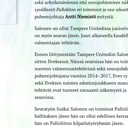
sekä urheilutoiminnan että seurajohtamisen nä
syvällisesti Palloliiton eri toiminnot ja osa-aluee
puheenjohtaja
Antti Niemistö
esitystä.
Salonen on ollut Tampere Unitedissa juniori­
on myös seuran jäsen. Juuri alkaneella kaude
valmentajan tehtävän.
Ennen liittymistään Tampere Unitediin Salon
sitten Ilveksessä. Näissä seuroissa hän on to
nuorten valmennus­­tehtävissä sekä seurajoh
puheen­johtajana vuosina 2014–2017, Ilves 
sekä Ilveksen naisten edustusjoukkueen ma
tehtävät ovat tuoneet runsaasti näkemystä ja
seuroissa.
Seuratyön lisäksi Salonen on toiminut Pallolii
hallituksen jäsen hän on ollut edellisen kerr
hän on Palloliiton kilpailu­työryhmän jäsen.