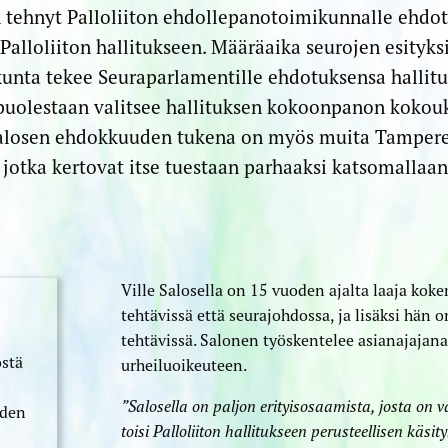
tehnyt Palloliiton ehdollepano­toimikunnalle ehdot
Palloliiton hallitukseen. Määräaika seurojen esityksil
unta tekee Seura­parlamentille ehdotuksensa hallituk
 puolestaan valitsee hallituksen kokoonpanon kokouk
Salosen ehdokkuuden tukena on myös muita Tampere
 jotka kertovat itse tuestaan parhaaksi katsomallaan
Ville Salosella on 15 vuoden ajalta laaja ko
tehtävissä että seurajohdossa, ja lisäksi hän o
tehtävissä. Salonen työskentelee asianajajan
stä
urheilu­­oikeuteen.
”Salosella on paljon erityisosaamista, josta on v
oden
toisi Palloliiton hallitukseen perusteellisen käs