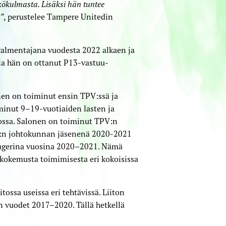
kökulmasta. Lisäksi hän tuntee
t”
, perustelee Tampere Unitedin
­valmentajana vuodesta 2022 alkaen ja
lla hän on ottanut P13-vastuu­
en on toiminut ensin TPV:ssä ja
iminut 9–19-vuotiaiden lasten ja
dossa. Salonen on toiminut TPV:n
ry:n johtokunnan jäsenenä 2020-2021
nagerina vuosina 2020–2021. Nämä
 kokemusta toimimisesta eri kokoisissa
tossa useissa eri tehtävissä. Liiton
an vuodet 2017–2020. Tällä hetkellä