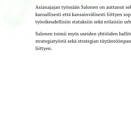
Niemistö
Asianajajan työssään Salonen on auttanut sekä
kansallisesti että kansainvälisesti liittyen sop
työoikeudellisiin statuksiin sekä erilaisiin urh
Salonen toimii myös useiden yhtiöiden hallitu
strategia­työstä sekä strategian täytäntöön­pan
liittyen.