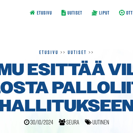
ETUSIVU
UUTISET
LIPUT
OTT
Etusivu
>>
Uutiset
>>
MU ESITTÄÄ VI
OSTA PALLOLI
HALLITUKSEE
30/10/2024
Seura
Uutinen