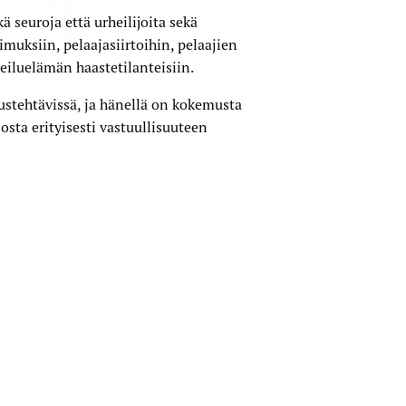
 seuroja että urheilijoita sekä
imuksiin, pelaaja­siirtoihin, pelaajien
eilu­elämän haaste­tilanteisiin.
s­tehtävissä, ja hänellä on kokemusta
osta erityisesti vastuullisuuteen