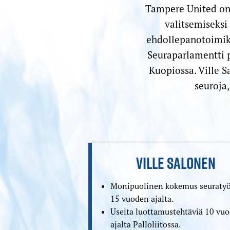
Tampere United on 
valitsemiseksi 
ehdollepano­toimik
Seura­parlamentti
Kuopiossa. Ville 
seuroja,
VILLE SALONEN
Monipuolinen kokemus seuratyö
15 vuoden ajalta.
Useita luottamustehtäviä 10 vu
ajalta Palloliitossa.