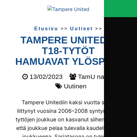
Etusivu
>>
Uutiset
>>
TAMPERE UNITEDIN
T18-TYTÖT
HAMUAVAT YLÖSPÄIN
13/02/2023
TamU naiset
Uutinen
Tampere Unitediin kaksi vuotta sitten
liittynyt vuosina 2006–2008 syntyneiden
tyttöjen joukkue on kasvanut siihen ikään,
että joukkue pelaa tulevalla kaudella T18-
joukkueena. Sarjatasona on tulevalla