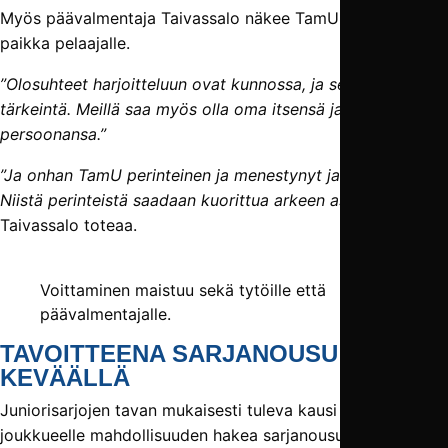
Myös päävalmentaja Taivassalo näkee TamUn olevan hyvä
paikka pelaajalle.
”Olosuhteet harjoitteluun ovat kunnossa, ja se on pelaajalle
tärkeintä. Meillä saa myös olla oma itsensä ja se oma hyvä
persoonansa.”
”Ja onhan TamU perinteinen ja menestynyt jalkapalloseura.
Niistä perinteistä saadaan kuorittua arkeen asioita”
,
Taivassalo toteaa.
Voittaminen maistuu sekä tytöille että
päävalmentajalle.
TAVOITTEENA SARJANOUSU HETI
KEVÄÄLLÄ
Juniorisarjojen tavan mukaisesti tuleva kausi antaa T18-
joukkueelle mahdollisuuden hakea sarjanousua heti