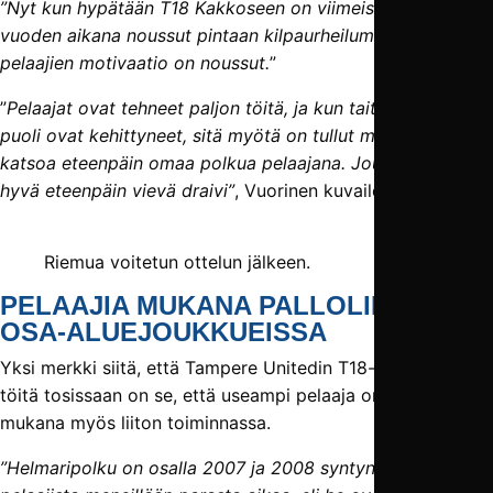
”Nyt kun hypätään T18 Kakkoseen on viimeisen vajaan
vuoden aikana noussut pintaan kilpaurheilumentaliteetti, ja
pelaajien motivaatio on noussut.
”
”
Pelaajat ovat tehneet paljon töitä, ja kun taito ja fyysinen
puoli ovat kehittyneet, sitä myötä on tullut myös uusi tapa
katsoa eteenpäin omaa polkua pelaajana. Joukkueessa on
hyvä eteenpäin vievä draivi”
, Vuorinen kuvailee.
Riemua voitetun ottelun jälkeen.
PELAAJIA MUKANA PALLOLIITON
OSA-ALUEJOUKKUEISSA
Yksi merkki siitä, että Tampere Unitedin T18-joukkue tekee
töitä tosissaan on se, että useampi pelaaja on ollut
mukana myös liiton toiminnassa.
”Helmaripolku on osalla 2007 ja 2008 syntyneistä