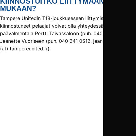
KIINNOSTUITKO LIITTYMÄÄN
MUKAAN?
Tampere Unitedin T18-joukkueeseen liittymisestä
kiinnostuneet pelaajat voivat olla yhteydessä joko
päävalmentaja Pertti Taivassaloon (puh. 040 933 0019) tai
Jeanette Vuoriseen (puh. 040 241 0512, jeanette.vuorinen
(ät) tampereunited.fi).