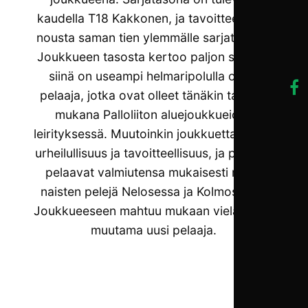
kaudella T18 Kakkonen, ja tavoitteena on
nousta saman tien ylemmälle sarjatasolle.
Joukkueen tasosta kertoo paljon se, että
siinä on useampi helmaripolulla oleva
pelaaja, jotka ovat olleet tänäkin talvena
mukana Palloliiton aluejoukkueiden
leirityksessä. Muutoinkin joukkuetta kuvaa
urheilullisuus ja tavoitteellisuus, ja pelaajat
pelaavat valmiutensa mukaisesti myös
naisten pelejä Nelosessa ja Kolmosessa.
Joukkueeseen mahtuu mukaan vielä myös
muutama uusi pelaaja.