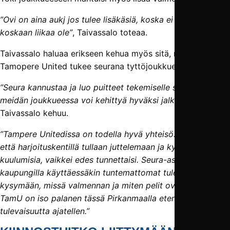
”Ovi on aina aukj jos tulee lisäkäsiä, koska ei valmentajia
koskaan liikaa ole”
, Taivassalo toteaa.
Taivassalo haluaa erikseen kehua myös sitä, miten
Tamopere United tukee seurana tyttöjoukkueen toimintaa.
”Seura kannustaa ja luo puitteet tekemiselle siten, että
meidän joukkueessa voi kehittyä hyväksi jalkapalloilijaksi”
,
Taivassalo kehuu.
”Tampere Unitedissa on todella hyvä yhteisö. On mukavaa,
että harjoituskentillä tullaan juttelemaan ja kysymään
kuulumisia, vaikkei edes tunnettaisi. Seura-asua
kaupungilla käyttäessäkin tuntemattomat tulevat
kysymään, missä valmennan ja miten pelit ovat menneet.
TamU on iso palanen tässä Pirkanmaalla etenkin
tulevaisuutta ajatellen.”