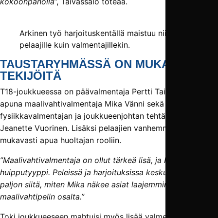
kokoonpanolla
”, Taivassalo toteaa.
Arkinen työ harjoituskentällä maistuu niin
pelaajille kuin valmentajillekin.
TAUSTARYHMÄSSÄ ON MUKAVASTI
TEKIJÖITÄ
T18-joukkueessa on päävalmentaja Pertti Taivassalon
apuna maalivahtivalmentaja Mika Vänni sekä
fysiikkavalmentajan ja joukkueenjohtan tehtäviä hoitava
Jeanette Vuorinen. Lisäksi pelaajien vanhemmista on saatu
mukavasti apua huoltajan rooliin.
”Maalivahtivalmentaja on ollut tärkeä lisä, ja Mika on kyllä
huipputyyppi. Peleissä ja harjoituksissa keskustellaan
paljon siitä, miten Mika näkee asiat laajemminkin kuin vain
maalivahtipelin osalta.”
Toki joukkueeseen mahtuisi myös lisää valmentajia.