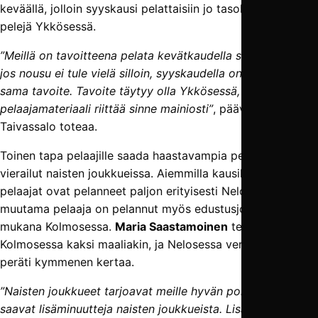
keväällä, jolloin syyskausi pelattaisiin jo tasokkaampia
pelejä Ykkösessä.
”Meillä on tavoitteena pelata kevätkaudella sijoista 1–4, ja
jos nousu ei tule vielä silloin, syyskaudella on edelleen
sama tavoite. Tavoite täytyy olla Ykkösessä, koska
pelaajamateriaali riittää sinne mainiosti”
, päävalmentaja
Taivassalo toteaa.
Toinen tapa pelaajille saada haastavampia pelejä on
vierailut naisten joukkueissa. Aiemmilla kausilla nuoret
pelaajat ovat pelanneet paljon erityisesti Nelosessa, mutta
muutama pelaaja on pelannut myös edustusjoukkueen
mukana Kolmosessa.
Maria Saastamoinen
teki naisten
Kolmosessa kaksi maaliakin, ja Nelosessa verkko heilui
peräti kymmenen kertaa.
”Naisten joukkueet tarjoavat meille hyvän polun, ja pelaajat
saavat lisäminuutteja naisten joukkueista. Lisäksi