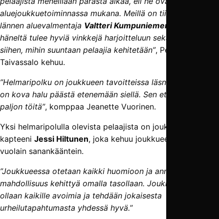
pelaajista meneillään parasta aikaa, eli he ovat Palloliiton
aluejoukkuetoiminnassa mukana. Meillä on tiivis yhteys
lännen aluevalmentaja
Valtteri Kumpuniemen
kanssa, ja
häneltä tulee hyviä vinkkejä harjoitteluun sekä näkemystä
siihen, mihin suuntaan pelaajia kehitetään”
, Pertti
Taivassalo kehuu.
”Helmaripolku on joukkueen tavoitteissa läsnä, ja pelaajilla
on kova halu päästä etenemään siellä. Sen eteen tehdään
paljon töitä”
, komppaa Jeanette Vuorinen.
Yksi helmaripolulla olevista pelaajista on joukkueen
kapteeni
Jessi Hiltunen
, joka kehuu joukkueen tekemistä
vuolain sanankääntein.
”Joukkueessa otetaan kaikki huomioon ja annetaan
mahdollisuus kehittyä omalla tasollaan. Joukkueessa
ollaan kaikille avoimia ja tehdään jokaisesta
urheilutapahtumasta yhdessä hyvä.
”