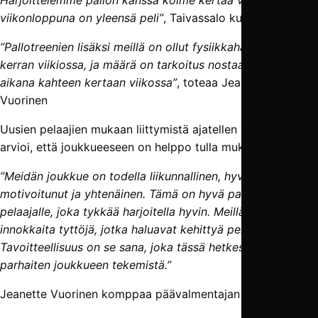
viikonloppuna on yleensä peli”
, Taivassalo kuvailee.
”Pallotreenien lisäksi meillä on ollut fysiikkaharjoitukset
kerran viikiossa, ja määrä on tarkoitus nostaa kevään
aikana kahteen kertaan viikossa”
, toteaa Jeanette
Vuorinen
Uusien pelaajien mukaan liittymistä ajatellen Taivassalo
arvioi, että joukkueeseen on helppo tulla mukaan.
”Meidän joukkue on todella liikunnallinen, hyvin
motivoitunut ja yhtenäinen. Tämä on hyvä paikka sellaiselle
pelaajalle, joka tykkää harjoitella hyvin. Meillä on
innokkaita tyttöjä, jotka haluavat kehittyä pelaajina.
Tavoitteellisuus on se sana, joka tässä hetkessä
kuvaa
parhaiten
joukkueen tekemistä.”
Jeanette Vuorinen komppaa päävalmentajan ajatuksia.