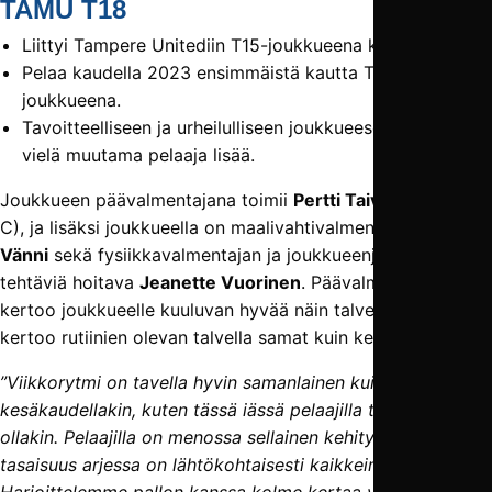
TAMU T18
Liittyi Tampere Unitediin T15-joukkueena kaudeksi 2021.
Pelaa kaudella 2023 ensimmäistä kautta T18-
joukkueena.
Tavoitteelliseen ja urheilulliseen joukkueeseen mahtuu
vielä muutama pelaaja lisää.
Joukkueen päävalmentajana toimii
Pertti Taivassalo
(UEFA
C), ja lisäksi joukkueella on maalivahtivalmentajana
Mika
Vänni
sekä fysiikkavalmentajan ja joukkueenjohtajan
tehtäviä hoitava
Jeanette Vuorinen
. Päävalmentaja
kertoo joukkueelle kuuluvan hyvää näin talven keskellä, ja
kertoo rutiinien olevan talvella samat kuin kesälläkin.
”Viikkorytmi on tavella hyvin samanlainen kuin
kesäkaudellakin, kuten tässä iässä pelaajilla tarvitsee
ollakin. Pelaajilla on menossa sellainen kehitysvaihe, jossa
tasaisuus arjessa on lähtökohtaisesti kaikkein paras.
Harjoittelemme pallon kanssa kolme kertaa viikossa, ja