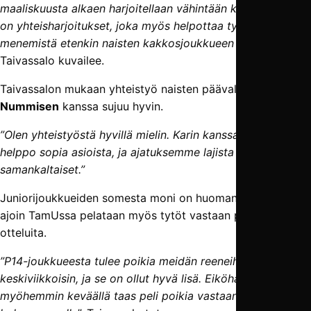
maaliskuusta alkaen harjoitellaan vähintään kerran viikossa
on yhteisharjoitukset, joka myös helpottaa tyttöjen
menemistä etenkin naisten kakkosjoukkueen mukaan”
,
Taivassalo kuvailee.
Taivassalon mukaan yhteistyö naisten päävalmentaja
Kari
Nummisen
kanssa sujuu hyvin.
”Olen yhteistyöstä hyvillä mielin. Karin kanssa on todella
helppo sopia asioista, ja ajatuksemme lajista ovat hyvin
samankaltaiset.”
Juniorijoukkueiden somesta moni on huomannut, että aika
ajoin TamUssa pelataan myös tytöt vastaan pojat -
otteluita.
”P14-joukkueesta tulee poikia meidän reeneihin aina
keskiviikkoisin, ja se on ollut hyvä lisä. Eiköhän me oteta
myöhemmin keväällä taas peli poikia vastaan jollakin