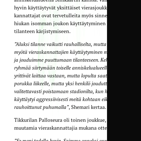
hyvin käyttäytyvät yksittäiset vierasjoukkueen
kannattajat ovat tervetulleita myös sinne, johti
hiukan isomman joukon käyttäytyminen
tilanteen kärjistymiseen.
”Aluksi tilanne vaikutti rauhalliselta, mutta ajan
myötä vieraskannattajien käyttäytyminen muuttui,
ja jouduimme puuttumaan tilanteeseen. Kehoitimme
ryhmää siirtymään toiselle anniskelualueelle. He
yrittivät laittaa vastaan, mutta lopulta saatiin
porukka liikeelle, mutta yksi henkilö jouduttiin
valitettavasti poistamaan stadionilta, kun hän
käyttäytyi aggressiivisesti meitä kohtaan eikä
rauhoittunut puhumalla”
, Shemari kertaa.
Tikkurilan Palloseura oli toinen joukkue, jolla oli
muutamia vieraskannattajia mukana ottelussaan.
”Se meni todella hyvin. Saimme onneksi ennalta