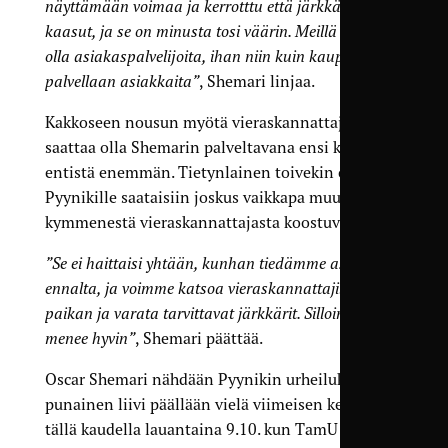
näyttämään voimaa ja kerrotttu että järkkäreillä on
kaasut, ja se on minusta tosi väärin. Meillä yritetään
olla asiakaspalvelijoita, ihan niin kuin kaupassakin
palvellaan asiakkaita”
, Shemari linjaa.
Kakkoseen nousun myötä vieraskannattajia
saattaa olla Shemarin palveltavana ensi kaudella
entistä enemmän. Tietynlainen toivekin on, että
Pyynikille saataisiin joskus vaikkapa muutamasta
kymmenestä vieraskannattajasta koostuva ryhmä.
”Se ei haittaisi yhtään, kunhan tiedämme asian
ennalta, ja voimme katsoa vieraskannattajille
paikan ja varata tarvittavat järkkärit. Silloin kaikki
menee hyvin”
, Shemari päättää.
Oscar Shemari nähdään Pyynikin urheilukentällä
punainen liivi päällään vielä viimeisen kerran
tällä kaudella lauantaina 9.10. kun TamU kohtaa