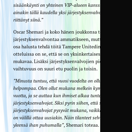
sisäänkäynti on yhteinen VIP-alueen kanssa, ja
ainakin tällä kaudella yksi järjestyksenvalvoja on
riittänyt siinä.”
Oscar Shemari ja koko hänen joukkonsa tekee
järjestyksenvalvontaa ammatikseen, mutta iso
osa halusta tehdä töitä Tampere Unitedin
otteluissa on se, että se on yksinkertaisesti
mukavaa. Lisäksi järjestyksenvalvojien pieni
vaihtuvuus on suuri etu puolin ja toisin.
”Minusta tuntuu, että vuosi vuodelta on ollut
helpompaa. Olen ollut mukana melkein kymmenen
vuotta, ja se auttaa kun ihmiset alkaa tuntea
järjestyksenvalvojat. Siksi pyrin siihen, että samat
järjestyksenvalvojat pysyvät mukana, vaikka pakko
on välillä ottaa uusiakin. Näin tilanteet selviävät
yleensä ihan puhumalla”
, Shemari toteaa.