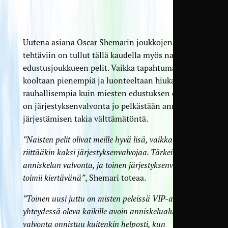
Uutena asiana Oscar Shemarin joukkojen
tehtäviin on tullut tällä kaudella myös naisten
edustusjoukkueen pelit. Vaikka tapahtumat ovat
kooltaan pienempiä ja luonteeltaan hiukan
rauhallisempia kuin miesten edustuksen ottelut,
on järjestyksenvalvonta jo pelkästään anniskelun
järjestämisen takia välttämätöntä.
”Naisten pelit olivat meille hyvä lisä, vaikka niissä
riittääkin kaksi järjestyksenvalvojaa. Tärkein osa on
anniskelun valvonta, ja toinen järjestyksenvalvoja
toimii kiertävänä”
, Shemari toteaa.
”Toinen uusi juttu on misten peleissä VIP-alueen
yhteydessä oleva kaikille avoin anniskelualue. Sen
valvonta onnistuu kuitenkin helposti, kun