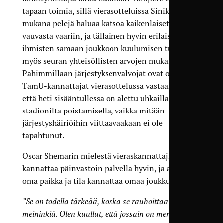
tapaan toimia, sillä vierasotteluissa Sinikaartin
mukana pelejä haluaa katsoa kaikenlaiset ihmiset
vauvasta vaariin, ja tällainen hyvin erilaistenkin
ihmisten samaan joukkoon kuulumisen tunne on
myös seuran yhteisöllisten arvojen mukaista.
Pahimmillaan järjestyksenvalvojat ovat ottaneet
TamU-kannattajat vierasottelussa vastaan niin,
että heti sisääntullessa on alettu uhkailla
stadionilta poistamisella, vaikka mitään
järjestyshäiriöihin viittaavaakaan ei ole
tapahtunut.
Oscar Shemarin mielestä vieraskannattajille
kannattaa päinvastoin palvella hyvin, ja antaa
oma paikka ja tila kannattaa omaa joukkuettaan.
”Se on todella tärkeää, koska se rauhoittaa
meininkiä. Olen kuullut, että jossain on menty heti