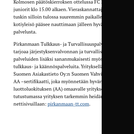
Kolmosen päätöskierroksen ottelussa FC Haka
juniorit klo 15.00 alkaen. Vieraskannattajia on
tuskin silloin tulossa suuremmin paikalle, mutta
kotiyleisö pääsee nauttimaan jälleen hyvästä
palvelusta.
Pirkanmaan Tulkkaus- ja Turvallisuuspalvelut
tarjoaa järjestyksen­valvonnan ja turvallisuus­
palveluiden lisäksi sananmukaisesti myös
tulkkaus- ja käännöspalveluita. Yrityksellä on
Suomen Asiakastieto Oy:n Suomen Vahvimmat
AA –sertifikaatti, joka myönnetään hyvän
luottoluokituksen (AA) omaavalle yritykselle. Käy
tutustumassa yrityksen tarkemmin heidän omilla
nettisivuillaan:
pirkanmaan-tt.com
.