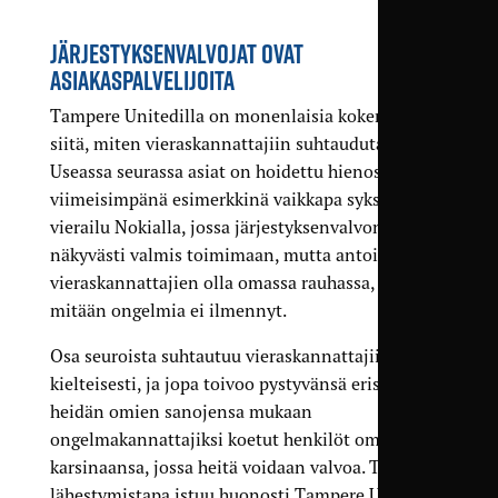
JÄRJESTYKSENVALVOJAT OVAT
ASIAKASPALVELIJOITA
Tampere Unitedilla on monenlaisia kokemusia
siitä, miten vieraskannattajiin suhtaudutaan.
Useassa seurassa asiat on hoidettu hienosti,
viimeisimpänä esimerkkinä vaikkapa syksyn
vierailu Nokialla, jossa järjestyksenvalvonta oli
näkyvästi valmis toimimaan, mutta antoi
vieraskannattajien olla omassa rauhassa, kun
mitään ongelmia ei ilmennyt.
Osa seuroista suhtautuu vieraskannattajiin hyvin
kielteisesti, ja jopa toivoo pystyvänsä eristämään
heidän omien sanojensa mukaan
ongelmakannattajiksi koetut henkilöt omaan
karsinaansa, jossa heitä voidaan valvoa. Tämä
lähestymistapa istuu huonosti Tampere Unitedin