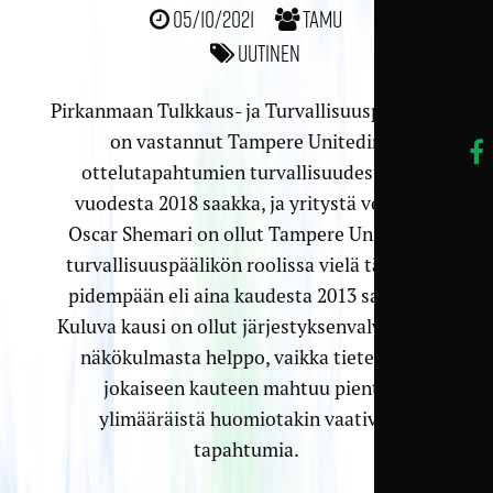
05/10/2021
TamU
Uutinen
Pirkanmaan Tulkkaus- ja Turvallisuuspalvelut
on vastannut Tampere Unitedin
ottelutapahtumien turvallisuudesta jo
vuodesta 2018 saakka, ja yritystä vetävä
Oscar Shemari on ollut Tampere Unitedin
turvallisuuspäälikön roolissa vielä tätäkin
pidempään eli aina kaudesta 2013 saakka.
Kuluva kausi on ollut järjestyksenvalvonnan
näkökulmasta helppo, vaikka tietenkin
jokaiseen kauteen mahtuu pientä
ylimääräistä huomiotakin vaativia
tapahtumia.