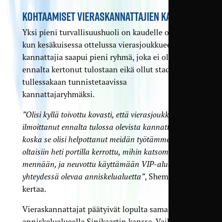
KOHTAAMISET VIERASKANNATTAJIEN KANSSA
Yksi pieni turvallisuushuoli on kaudelle osunut,
kun kesäkuisessa ottelussa vierasjoukkueen
kannattajia saapui pieni ryhmä, joka ei ollut
ennalta kertonut tulostaan eikä ollut stadionille
tullessakaan tunnistetaavissa
kannattajaryhmäksi.
”Olisi kyllä toivottu kovasti, että vierasjoukkue olisi
ilmoittanut ennalta tulossa olevista kannattajista,
koska se olisi helpottanut meidän työtämme. Silloin
oltaisiin heti portilla kerrottu, mihin katsomoon
mennään, ja neuvottu käyttämään VIP-alueen
yhteydessä olevaa anniskelualuetta”
, Shemari
kertaa.
Vieraskannattajat päätyivät lopulta samalle
anniskelualueella Sinikaartin kanssa. Vaikka