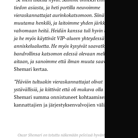
tiedon asiasta, ja heti portilla neuvoimme
vieraskannattajat aurinkokatsomoon. Siinä oli
muutama henkilö, ja laitoimme yhden järkkärin
valvomaan heitä. Heidän kanssa tuli hyvin toimeen,
ja he myös käyttivät VIP-alueen yhteydessä olevaa
anniskelualuetta. He myös kysyivät saavatko laittaa
bandrollinsa katsomon edessä olevaan mellakka-
aitaan, ja sanoimme että ilman muuta saavat”
,
Shemari kertaa.
”Häviön tultuakin vieraskannattajat olivat
ystävällisiä, ja kiittivät että oli mukava olla täällä”
,
Shemari summa onnistuneet kohtaamisen TiPS-
kannattajien ja järjestyksenvalvojien välillä.
Oscar Shemari on totuttu näkemään peleissä hyväntuulisena.