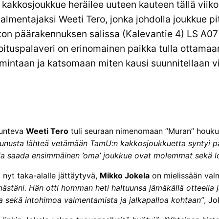
kakkosjoukkue heräilee uuteen kauteen tällä viikol
lmentajaksi Weeti Tero, jonka johdolla joukkue pi
on päärakennuksen salissa (Kalevantie 4) LS A07 
loituspalaveri on erinomainen paikka tulla ottama
mintaan ja katsomaan miten kausi suunnitellaan vi
tunteva
Weeti Tero
tuli seuraan nimenomaan ”Muran” houk
tunusta lähteä vetämään TamU:n kakkosjoukkuetta syntyi pä
a saada ensimmäinen ’oma’ joukkue ovat molemmat sekä lois
yt taka-alalle jättäytyvä,
Mikko Jokela
on mielissään val
mästäni. Hän otti homman heti haltuunsa jämäkällä otteella 
a sekä intohimoa valmentamista ja jalkapalloa kohtaan”
, J