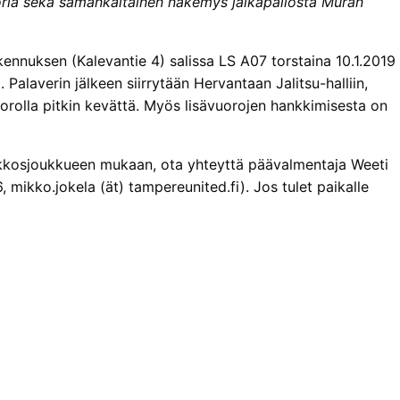
oria sekä samankaltainen näkemys jalkapallosta Muran
ennuksen (Kalevantie 4) salissa LS A07 torstaina 10.1.2019
Palaverin jälkeen siirrytään Hervantaan Jalitsu-halliin,
uorolla pitkin kevättä. Myös lisävuorojen hankkimisesta on
 kakkosjoukkueen mukaan, ota yhteyttä päävalmentaja Weeti
mikko.jokela (ät) tampereunited.fi). Jos tulet paikalle