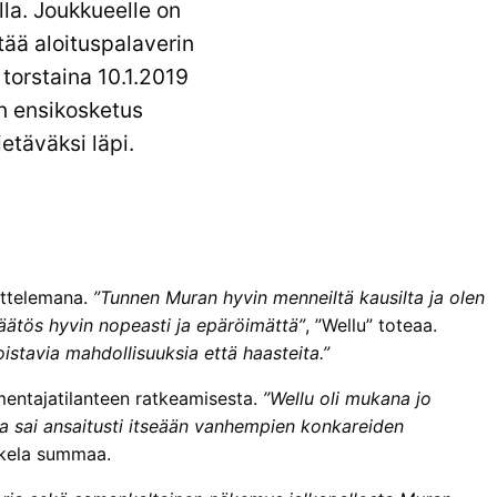
la. Joukkueelle on
tää aloituspalaverin
torstaina 10.1.2019
an ensikosketus
etäväksi läpi.
uttelemana.
”Tunnen Muran hyvin menneiltä kausilta ja olen
ätös hyvin nopeasti ja epäröimättä”
, ”Wellu” toteaa.
tavia mahdollisuuksia että haasteita.”
mentajatilanteen ratkeamisesta.
”Wellu oli mukana jo
ja sai ansaitusti itseään vanhempien konkareiden
okela summaa.