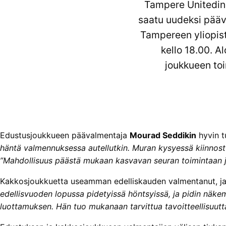
Tampere Unitedin 
saatu uudeksi pääva
Tampereen yliopist
kello 18.00. A
joukkueen toi
Edustusjoukkueen päävalmentaja
Mourad Seddikin
hyvin 
häntä valmennuksessa autellutkin. Muran kysyessä kiinnos
”Mahdollisuus päästä mukaan kasvavan seuran toimintaan j
Kakkosjoukkuetta useamman edelliskauden valmentanut, ja n
edellisvuoden lopussa pidetyissä höntsyissä, ja pidin näke
luottamuksen. Hän tuo mukanaan tarvittua tavoitteellisuutt