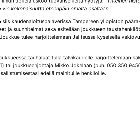
 linkin Jokela uskoo tuovanselkeitä hyötyjä:
”Yhteinen hist
a vie kokonaisuutta eteenpäin omalta osaltaan.”
 siis kaudenaloituspalaverissa Tampereen yliopiston päärak
et ja suunnitelmat sekä esitellään joukkueen taustahenkilöt. 
 Joukkue tulee harjoittelemaan Jalitsussa kyseisellä vakiov
joukkueessa tai haluat tulla talvikaudelle harjoittelemaan
i) tai joukkueenjohtaja Mikko Jokelaan (puh. 050 350 9456, 
llistumisestasi edellä mainituille henkilöille.