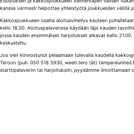
Edustuksen ja kakkosjoukkueen valmentajien välisen tiukan
kanssa varmasti helpottaa yhteistyötä joukkueiden välillä j
Kakkosjoukkueen osalta aloitusvihellys kauteen puhalletaan
kello 18.00. Aloituspalaverissa käydään läpi kauden tavoitte
jossa kauden ensimmäiset harjoitukset alkavat kello 21.00.
keskusteltu.
Jos olet kiinnostunut pelaamaan tulevalla kaudella kakkos
Teroon (puh. 050 518 5930, weeti.tero (ät) tampereunited.f
starttipalaveriin tai harjoituksiin, pyydämme ilmoittamaan osa