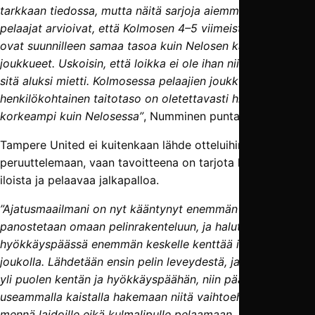
tarkkaan tiedossa, mutta näitä sarjoja aiemmin pelanneet
pelaajat arvioivat, että Kolmosen 4–5 viimeistä joukkuetta
ovat suunnilleen samaa tasoa kuin Nelosen kärkipään
joukkueet. Uskoisin, että loikka ei ole ihan niin suuri, kuin
sitä aluksi mietti. Kolmosessa pelaajien joukkue- ja
henkilökohtainen taitotaso on oletettavasti hieman
korkeampi kuin Nelosessa”
, Numminen puntaroi.
Tampere United ei kuitenkaan lähde otteluihin
peruuttelemaan, vaan tavoitteena on tarjota kotiyleisölle
iloista ja pelaavaa jalkapalloa.
”Ajatusmaailmani on nyt kääntynyt enemmän siihen, että
panostetaan omaan pelinrakenteluun, ja halutaan mennä
hyökkäyspäässä enemmän keskelle kenttää isommalla
joukolla. Lähdetään ensin pelin leveydestä, ja kun päästään
yli puolen kentän ja hyökkäyspäähän, niin päästäisiin
useammalla kaistalla hakemaan niitä vaihtoehtoja. Ei
mennä laidoille eikä kulmalipulle pelaamaan, vaan pelataan