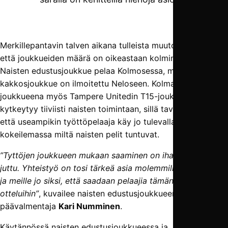
Merkillepantavin talven aikana tulleista muutoksista on se,
että joukkueiden määrä on oikeastaan kolminkertaistunut.
Naisten edustusjoukkue pelaa Kolmosessa, mutta lisäksi
kakkosjoukkue on ilmoitettu Neloseen. Kolmantena
joukkueena myös Tampere Unitedin T15-joukkue
kytkeytyy tiiviisti naisten toimintaan, sillä tavoitteena on,
että useampikin työttöpelaaja käy jo tulevalla kaudella
kokeilemassa miltä naisten pelit tuntuvat.
”Tyttöjen joukkueen mukaan saaminen on ihan loistava
juttu. Yhteistyö on tosi tärkeä asia molemmille osapuolille,
ja meille jo siksi, että saadaan pelaajia tämän kauden
otteluihin”
, kuvailee naisten edustusjoukkueen
päävalmentaja
Kari Numminen
.
Käytännössä naisten edustusjoukkueessa ja