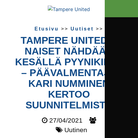
Etusivu
>>
Uutiset
>>
TAMPERE UNITEDIN
NAISET NÄHDÄÄN
KESÄLLÄ PYYNIKILLÄ
– PÄÄVALMENTAJA
KARI NUMMINEN
KERTOO
SUUNNITELMISTA
27/04/2021
Uutinen