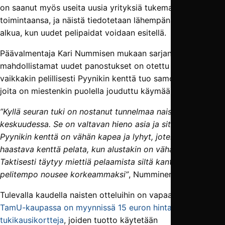
on saanut myös useita uusia yrityksiä tukemaan
toimintaansa, ja näistä tiedotetaan lähempänä kauden
alkua, kun uudet pelipaidat voidaan esitellä.
Päävalmentaja Kari Nummisen mukaan sarjanousun
mahdollistamat uudet panostukset on otettu ilolla vastaan,
vaikkakin pelillisesti Pyynikin kenttä tuo samoja mietteitä,
joita on miestenkin puolella jouduttu käymään läpi.
”Kyllä seuran tuki on nostanut tunnelmaa naisten joukkueen
keskuudessa. Se on valtavan hieno asia ja sitä arvostetaan.
Pyynikin kenttä on vähän kapea ja lyhyt, joten se on
haastava kenttä pelata, kun alustakin on vähän kova.
Taktisesti täytyy miettiä pelaamista siltä kantilta, että
pelitempo nousee korkeammaksi”
, Numminen pohtii.
Tulevalla kaudella naisten otteluihin on vapaa pääsy, mutta
TamU-kaupassa on myynnissä 15 euron hintaisia
tukikausikortteja
, joiden tuotto käytetään