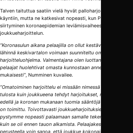
Talven taituttua saatiin vielä hyvät palloharjoitukset
käyntiin, mutta ne katkesivat nopeasti, kun Pirkanmaan
siirtyminen koronaepidemian leviämisvaiheeseen katkaisi
joukkueharjoittelun.
”Koronasulun aikana pelaajilla on ollut kestävyyteen ja
lähinnä keskivartalon voimaan suunniteltu omatoiminen
harjoitteluohjelma. Valmentajana olen luottanut siihen, että
pelaajat huolehtivat omasta kunnostaan annetun ohjelman
mukaisesti”
, Numminen kuvailee.
”Omatoiminen harjoittelu ei missään nimessä tuota samaa
tulosta kuin joukkueena tehdyt harjoitukset, mutta terveys
edellä ja koronan mukanaan tuomia sääntöjä noudattaen
on toimittu. Toivottavasti joukkueharjoituksien alkaessa
pystymme nopeasti palaamaan samalle tekemisen tasolle,
kuin se oli ennen tauon alkamista. Pelaajakeskusteluiden
perusteella voin sanoa, että joukkue kokonaisuudessaan