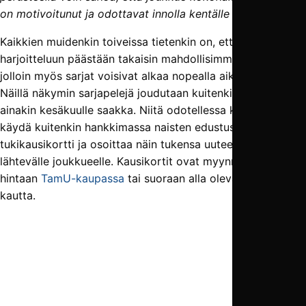
on motivoitunut ja odottavat innolla kentälle pääsyä.”
Kaikkien muidenkin toiveissa tietenkin on, että normaaliin
harjoitteluun päästään takaisin mahdollisimman pian,
jolloin myös sarjat voisivat alkaa nopealla aikataululla.
Näillä näkymin sarjapelejä joudutaan kuitenkin odottamaan
ainakin kesäkuulle saakka. Niitä odotellessa kannattaa
käydä kuitenkin hankkimassa naisten edustusjoukkueen
tukikausikortti ja osoittaa näin tukensa uuteen sarjaan
lähtevälle joukkueelle. Kausikortit ovat myynnissä 15 euron
hintaan
TamU-kaupassa
tai suoraan alla olevan napin
kautta.