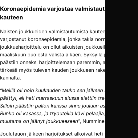
Koronaepidemia varjostaa valmistautumista
kauteen
Naisten joukkueiden valmistautumista kauteen on
varjostanut koronaepidemia, jonka takia normaali
joukkueharjoittelu on ollut aikuisten joukkueilla tauolla
maaliskuun puolesta välistä alkaen. Syksyllä ja talvella
päästiin onneksi harjoittelemaan paremmin, mikä oli
tärkeää myös tulevan kauden joukkueen rakentamisen
kannalta.
”Meillä oli noin kuukauden tauko sen jälkeen kun sarjakausi
päättyi, eli heti marraskuun alussa alettiin treenaamaan.
Silloin päästiin pallon kanssa sinne jouluun asti ihan hyvin.
Runko oli kasassa, ja tryouteilla kävi pelaajia, joista
muutama on jäänyt joukkueeseen”
, Numminen kertaa.
Joulutauon jälkeen harjoitukset alkoivat heti tammikuun