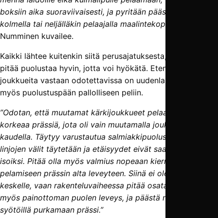
boksiin aika suoraviivaisesti, ja pyritään pääsemään
kolmella tai neljälläkin pelaajalla maalintekopaikoille”
,
Numminen kuvailee.
Kaikki lähtee kuitenkin siitä perusajatuksesta, että ensin
pitää puolustaa hyvin, jotta voi hyökätä. Etenkin kovimpia
joukkueita vastaan odotettavissa on uudenlaista painetta
myös puolustuspään pallolliseen peliin.
”Odotan, että muutamat kärkijoukkueet pelaavat kovaa
korkeaa prässiä, jota oli vain muutamalla joukkueella viime
kaudella. Täytyy varustautua salmiakkipuolustukseen, eli
linjojen välit täytetään ja etäisyydet eivät saa kasvaa liian
isoiksi. Pitää olla myös valmius nopeaan kierrätykseen ja
pelamiseen prässin alta leveyteen. Siinä ei ole tilaa lähteä
keskelle, vaan rakenteluvaiheessa pitää osata käyttää
myös painottoman puolen leveys, ja päästä nopeilla
syötöillä purkamaan prässi.”