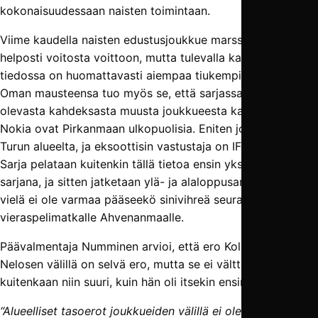
kokonaisuudessaan naisten toimintaan.
Viime kaudella naisten edustusjoukkue marssi melko
helposti voitosta voittoon, mutta tulevalla kaudella
tiedossa on huomattavasti aiempaa tiukempia pelejä.
Oman mausteensa tuo myös se, että sarjassa mukana
olevasta kahdeksasta muusta joukkueesta kaikki paitsi FC
Nokia ovat Pirkanmaan ulkopuolisia. Eniten joukkueita on
Turun alueelta, ja eksoottisin vastustaja on IFK Mariehamn.
Sarja pelataan kuitenkin tällä tietoa ensin yksinkertaisena
sarjana, ja sitten jatketaan ylä- ja alaloppusarjoihin, joten
vielä ei ole varmaa pääseekö sinivihreä seurayhteisö
vieraspelimatkalle Ahvenanmaalle.
Päävalmentaja Numminen arvioi, että ero Kolmosen ja
Nelosen välillä on selvä ero, mutta se ei välttämättä ole
kuitenkaan niin suuri, kuin hän oli itsekin ensin ajatellut.
“Alueelliset tasoerot joukkueiden välillä ei ole minulla ihan