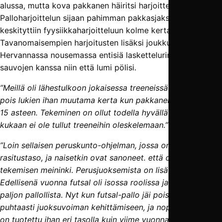
alussa, mutta kova pakkanen häiritsi harjoittelua pahoin.
Palloharjoittelun sijaan pahimman pakkasjakson aikana
keskityttiin fyysiikkaharjoitteluun kolme kertaa viikossa.
Tavanomaisempien harjoitusten lisäksi joukkue kävi myös
Hervannassa nousemassa entisiä laskettelurinteitä
sauvojen kanssa niin että lumi pölisi.
”Meillä oli lähestulkoon jokaisessa treeneissä hyvin väkeä,
pois lukien ihan muutama kerta kun pakkanen putosi alle
15 asteen. Tekeminen on ollut todella hyvällä tasolla, eikä
kukaan ei ole tullut treeneihin oleskelemaan.”
”Loin sellaisen peruskunto-ohjelman, jossa on aika korkea
rasitustaso, ja naisetkin ovat sanoneet. että on ollut hyvä
tekemisen meininki. Perusjuoksemista on lisätty paljon.
Edellisenä vuonna futsal oli isossa roolissa ja harjoittelu oli
paljon pallollista. Nyt kun futsal-pallo jäi pois, keskityttiin
puhtaasti juoksuvoiman kehittämiseen, ja nopeusvoimaa
on tuotettu ihan eri tasolla kuin viime vuonna.”