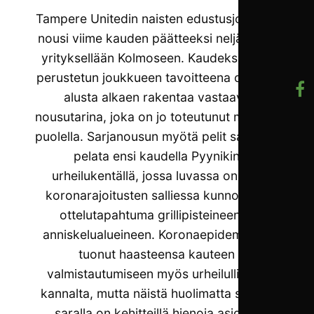
Tampere Unitedin naisten edustusjoukkue
nousi viime kauden päätteeksi neljännellä
yrityksellään Kolmoseen. Kaudeksi 2017
perustetun joukkueen tavoitteena on ollut
alusta alkaen rakentaa vastaava
nousutarina, joka on jo toteutunut miesten
puolella. Sarjanousun myötä pelit saadaan
pelata ensi kaudella Pyynikin
urheilukentällä, jossa luvassa on heti
koronarajoitusten salliessa kunnollinen
ottelutapahtuma grillipisteineen ja
anniskelualueineen. Koronaepidemia on
tuonut haasteensa kauteen
valmistautumiseen myös urheilulliselta
kannalta, mutta näistä huolimatta silläkin
saralla on kehitteillä hienoja asioita.