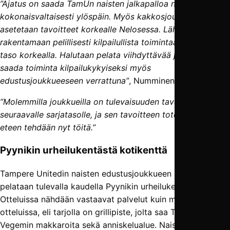
”Ajatus on saada TamUn naisten jalkapalloa nousemaan
kokonaisvaltaisesti ylöspäin. Myös kakkosjoukkueella
asetetaan tavoitteet korkealle Nelosessa. Lähdetään
rakentamaan pelillisesti kilpailullista toimintaa, ja pitämään
taso korkealla. Halutaan pelata viihdyttävää jalkapalloa ja
saada toiminta kilpailukykyiseksi myös
edustusjoukkueeseen verrattuna”
, Numminen linjaa.
”Molemmilla joukkueilla on tulevaisuuden tavoite nousta
seuraavalle sarjatasolle, ja sen tavoitteen toteutumisen
eteen tehdään nyt töitä.”
Pyynikin urheilukentästä kotikenttä
Tampere Unitedin naisten edustusjoukkueen kotiottelut
pelataan tulevalla kaudella Pyynikin urheilukentällä.
Otteluissa nähdään vastaavat palvelut kuin miestenkin
otteluissa, eli tarjolla on grillipiste, jolta saa Tapolan ja
Vegemin makkaroita sekä anniskelualue. Naisten joukkue