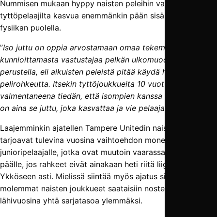
Nummisen mukaan hyppy naisten peleihin vaatii
tyttöpelaajilta kasvua enemmänkin pään sisällä kuin
fysiikan puolella.
”
Iso juttu on oppia arvostamaan omaa tekemistä ja lakata
kunnioittamasta vastustajaa pelkän ulkomuodon
perustella, eli aikuisten peleistä pitää käydä hakemassa
pelirohkeutta. Itsekin tyttöjoukkueita 10 vuotta
valmentaneena tiedän, että isompien kanssa pelaaminen
on aina se juttu, joka kasvattaa ja vie pelaajaa eteenpäin.”
Laajemminkin ajatellen Tampere Unitedin naisten joukkueet
tarjoavat tulevina vuosina vaihtoehdon monelle
junioripelaajalle, jotka ovat muutoin vaarassa jäädä tyhjän
päälle, jos rahkeet eivät ainakaan heti riitä liigatasolle tai
Ykköseen asti. Mielissä siintää myös ajatus siitä, että
molemmat naisten joukkueet saataisiin nostettua jo
lähivuosina yhtä sarjatasoa ylemmäksi.