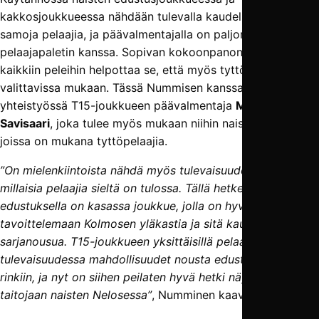
kakkosjoukkueessa nähdään tulevalla kaudella paljon
samoja pelaajia, ja päävalmentajalla on paljon sumplimista
pelaajapaletin kanssa. Sopivan kokoonpanon saamisessa
kaikkiin peleihin helpottaa se, että myös tyttöpelaajia on
valittavissa mukaan. Tässä Nummisen kanssa on tiiviissä
yhteistyössä T15-joukkueen päävalmentaja
Mikko
Savisaari
, joka tulee myös mukaan niihin naisten otteluihin,
joissa on mukana tyttöpelaajia.
”On mielenkiintoista nähdä myös tulevaisuuden kannalta,
millaisia pelaajia sieltä on tulossa. Tällä hetkellä naisten
edustuksella on kasassa joukkue, jolla on hyvä lähteä
tavoittelemaan Kolmosen yläkastia ja sitä kautta
sarjanousua. T15-joukkueen yksittäisillä pelaajilla on
tulevaisuudessa mahdollisuudet nousta edustusjoukkueen
rinkiin, ja nyt on siihen peilaten hyvä hetki näyttää
taitojaan naisten Nelosessa”
, Numminen kaavailee tulevaa.