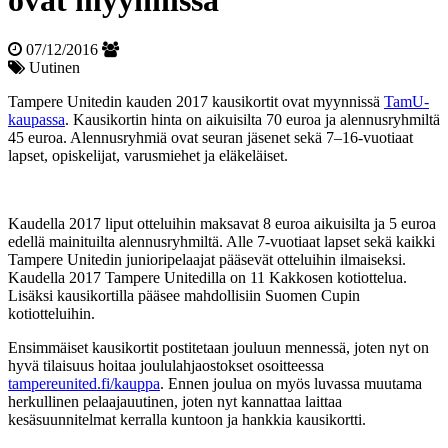
ovat myynnissä
07/12/2016
Uutinen
Tampere Unitedin kauden 2017 kausikortit ovat myynnissä
TamU-
kaupassa
. Kausikortin hinta on aikuisilta 70 euroa ja alennusryhmiltä
45 euroa. Alennusryhmiä ovat seuran jäsenet sekä 7–16-vuotiaat
lapset, opiskelijat, varusmiehet ja eläkeläiset.
Kaudella 2017 liput otteluihin maksavat 8 euroa aikuisilta ja 5 euroa
edellä mainituilta alennusryhmiltä. Alle 7-vuotiaat lapset sekä kaikki
Tampere Unitedin junioripelaajat pääsevät otteluihin ilmaiseksi.
Kaudella 2017 Tampere Unitedilla on 11 Kakkosen kotiottelua.
Lisäksi kausikortilla pääsee mahdollisiin Suomen Cupin
kotiotteluihin.
Ensimmäiset kausikortit postitetaan jouluun mennessä, joten nyt on
hyvä tilaisuus hoitaa joululahjaostokset osoitteessa
tampereunited.fi/kauppa
. Ennen joulua on myös luvassa muutama
herkullinen pelaajauutinen, joten nyt kannattaa laittaa
kesäsuunnitelmat kerralla kuntoon ja hankkia kausikortti.