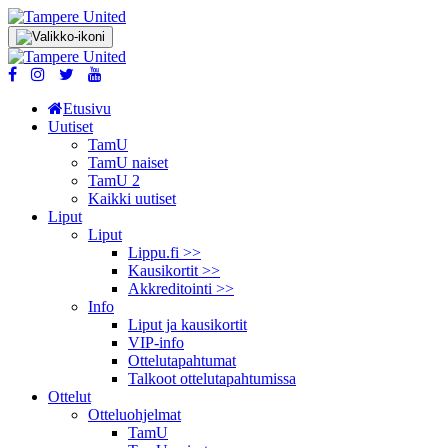
Etusivu
Uutiset
TamU
TamU naiset
TamU 2
Kaikki uutiset
Liput
Liput
Lippu.fi >>
Kausikortit >>
Akkreditointi >>
Info
Liput ja kausikortit
VIP-info
Ottelutapahtumat
Talkoot ottelu­tapahtumissa
Ottelut
Otteluohjelmat
TamU