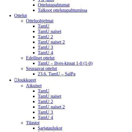
Ottelutapahtumat
Talkoot ottelu­tapahtumissa
Ottelut
Otteluohjelmat
TamU
TamU naiset
TamU 2
TamU naiset 2
TamU 3
TamU 4
Edelliset ottelut
TamU – Ilves-kissat 1-0 (1-0)
Seuraavat ottelut
23.6. TamU – SalPa
Joukkueet
Aikuiset
TamU
TamU naiset
TamU 2
TamU naiset 2
TamU 3
TamU 4
Tilastot
Sarjataulukot