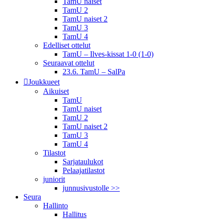
TamU naiset
TamU 2
TamU naiset 2
TamU 3
TamU 4
Edelliset ottelut
TamU – Ilves-kissat 1-0 (1-0)
Seuraavat ottelut
23.6. TamU – SalPa
Joukkueet
Aikuiset
TamU
TamU naiset
TamU 2
TamU naiset 2
TamU 3
TamU 4
Tilastot
Sarjataulukot
Pelaajatilastot
juniorit
junnusivustolle >>
Seura
Hallinto
Hallitus