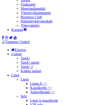
Tarina
Osakeanti
Materiaalipankki
Yhteistyö­kumppanit
Business Club
Häirintä­yhdyshenkilö
Yhteystiedot
Kauppa
Etusivu
Uutiset
TamU
TamU naiset
TamU 2
Kaikki uutiset
Liput
Liput
Lippu.fi >>
Kausikortit >>
Akkreditointi >>
Info
Liput ja kausikortit
VIP-info