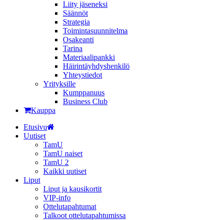
Liity jäseneksi
Säännöt
Strategia
Toimintasuunnitelma
Osakeanti
Tarina
Materiaalipankki
Häirintä­yhdyshenkilö
Yhteystiedot
Yrityksille
Kumppanuus
Business Club
Kauppa
Etusivu
Uutiset
TamU
TamU naiset
TamU 2
Kaikki uutiset
Liput
Liput ja kausikortit
VIP-info
Ottelutapahtumat
Talkoot ottelutapahtumissa