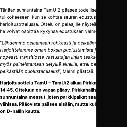
Tänään sunnuntaina TamU 2 pääsee todelliseen
tulikokeeseen, kun se kohtaa seuran edustusjoukkueen
harjoitusottelussa. Ottelu on pelaajille näyteikkuna, jossa
he voivat osoittaa kykynsä edustuksen valmennusjohdolle.
”L
ähdemme pelaamaan rohkeasti ja pelkäämättä virheitä.
Harjoittelemme oman boksin puolustamista ja uhan luontia
nopeasti transitiosta vastustajan linjan taakse. Pyrimme
myös paineistamaan tietyillä alueilla, ettei peli mene
pelkästään puolustamiseksi
”, Malmi päättää.
Harjoitusottelu TamU – TamU/2 alkaa Pirkkahallissa klo
14:45. Otteluun on vapaa pääsy. Pirkkahallissa on
sunnuntaina messut, joten parkkipaikat saattavat olla
vähissä. Pääovista pääsee sisään, mutta kulku C-halliin
on D-hallin kautta.