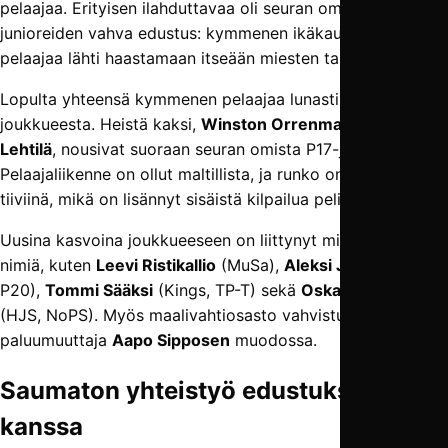
pelaajaa. Erityisen ilahduttavaa oli seuran omien P17-
junioreiden vahva edustus: kymmenen ikäkausijoukkueen
pelaajaa lähti haastamaan itseään miesten tasolla.
Lopulta yhteensä kymmenen pelaajaa lunasti paikkansa
joukkueesta. Heistä kaksi,
Winston Orrenmaa
ja
Leevi
Lehtilä
, nousivat suoraan seuran omista P17-junioreista.
Pelaajaliikenne on ollut maltillista, ja runko on pysynyt
tiiviinä, mikä on lisännyt sisäistä kilpailua pelipaikoista.
Uusina kasvoina joukkueeseen on liittynyt mielenkiintoisia
nimiä, kuten
Leevi Ristikallio
(MuSa),
Aleksi Jokelä
(Ilves
P20),
Tommi Sääksi
(Kings, TP-T) sekä
Oskari Luoma
(HJS, NoPS). Myös maalivahtiosasto vahvistui
paluumuuttaja
Aapo Sipposen
muodossa.
Saumaton yhteistyö edustuksen
kanssa