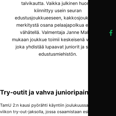
talvikautta. Vaikka julkinen huomio
kiinnittyy usein seuran
edustusjoukkueeseen, kakkosjoukkueen
merkitystä osana pelaajapolkua ei pidä
vähätellä. Valmentaja Janne Malmin
mukaan joukkue toimii keskeisenä väylänä,
joka yhdistää lupaavat juniorit ja seuran
edustusmiehistön.
Try-outit ja vahva junioripainotus
TamU 2:n kausi pyörähti käyntiin joulukuussa kolmen
viikon try-out-jaksolla, jossa osaamistaan esitteli peräti 29