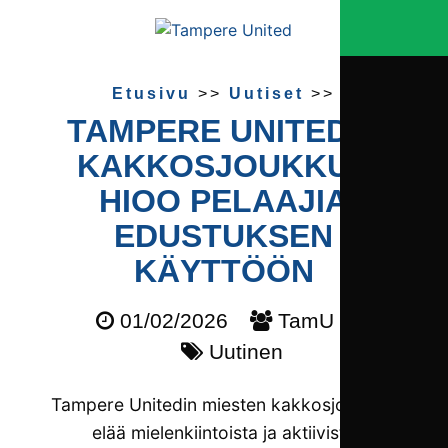
Etusivu
>>
Uutiset
>>
TAMPERE UNITEDIN
KAKKOSJOUKKUE
HIOO PELAAJIA
EDUSTUKSEN
KÄYTTÖÖN
01/02/2026
TamU 2
Uutinen
Tampere Unitedin miesten kakkosjoukkue
elää mielenkiintoista ja aktiivista