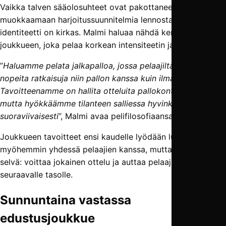
Vaikka talven sääolosuhteet ovat pakottaneet
muokkaamaan harjoitussuunnitelmia lennosta, pelillinen
identiteetti on kirkas. Malmi haluaa nähdä kentällä
joukkueen, joka pelaa korkean intensiteetin jalkapalloa.
”
Haluamme pelata jalkapalloa, jossa pelaajilta vaaditaan
nopeita ratkaisuja niin pallon kanssa kuin ilmankin.
Tavoitteenamme on hallita otteluita pallokontrollin kautta,
mutta hyökkäämme tilanteen salliessa hyvinkin
suoraviivaisesti
”, Malmi avaa pelifilosofiaansa.
Joukkueen tavoitteet ensi kaudelle lyödään lukkoon
myöhemmin yhdessä pelaajien kanssa, mutta suuri kuva on
selvä: voittaa jokainen ottelu ja auttaa pelaajia nousemaan
seuraavalle tasolle.
Sunnuntaina vastassa
edustusjoukkue