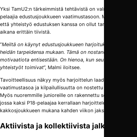
Yksi TamU2:n tärkeimmistä tehtävistä on valmistaa
pelaajia edustusjoukkueen vaatimustasoon. Malmi kertoo,
että yhteistyö edustuksen kanssa on ollut tammikuun
aikana erittäin tiivistä.
”
Meiltä on käynyt edustusjoukkueen harjoituksissa pelaajia
heidän tarpeidensa mukaan. Tämä on nostanut pelaajien
motivaatiota entisestään. On hienoa, kun seurassa nämä
yhteistyöt toimivat
”, Malmi iloitsee.
Tavoitteellisuus näkyy myös harjoittelun laadussa:
vaatimustasoa ja kilpailullisuutta on nostettu tietoisesti.
Myös nuoremmille junioreille on rakennettu selkeä polku,
jossa kaksi P18-pelaajaa kerrallaan harjoittelee
kakkosjoukkueen mukana kahden viikon jaksoissa.
Aktiivista ja kollektiivista jalkapalloa