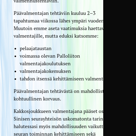
valmennustehtäviin.
Päävalmentajan tehtäviin kuuluu 2–3
tapahtumaa viikossa lähes ympäri vuoden.
Muutoin emme aseta vaatimuksia haettaville
valmentajille, mutta eduksi katsomme:
pelaajataustan
voimassa olevan Palloliiton
valmentajakoulutuksen
valmentajakokemuksen
tahdon itsensä kehittämiseen valmentajana
Päävalmentajan tehtävästä on mahdollista saada
kohtuullinen korvaus.
Kakkosjoukkueen valmentajana pääset osaksi
Sinisen seurayhteisön uskomatonta tarinaa. Saat
halutessasi myös mahdollisuuden vaikuttaa koko
seuran toiminnan kehittämiseen sekä