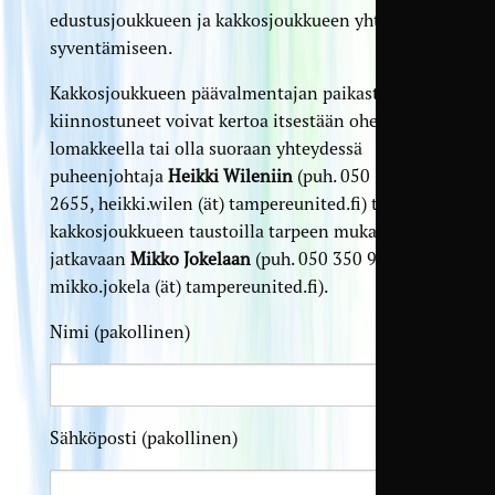
edustusjoukkueen ja kakkosjoukkueen yhteistyön
syventämiseen.
Kakkosjoukkueen päävalmentajan paikasta
kiinnostuneet voivat kertoa itsestään oheisella
lomakkeella tai olla suoraan yhteydessä
puheenjohtaja
Heikki Wileniin
(puh. 050 315
2655, heikki.wilen (ät) tampereunited.fi) tai
kakkosjoukkueen taustoilla tarpeen mukaan
jatkavaan
Mikko Jokelaan
(puh. 050 350 9456,
mikko.jokela (ät) tampereunited.fi).
Nimi (pakollinen)
Sähköposti (pakollinen)