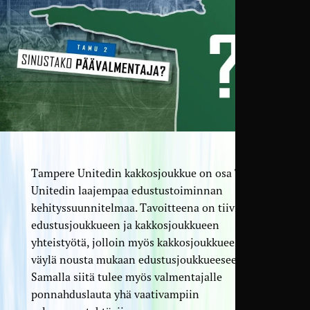
Tampere Unitedin kakkosjoukkue on osa Tampere
Unitedin laajempaa edustustoiminnan
kehityssuunnitelmaa. Tavoitteena on tiivistää
edustusjoukkueen ja kakkosjoukkueen
yhteistyötä, jolloin myös kakkosjoukkueesta tulee
väylä nousta mukaan edustusjoukkueeseen.
Samalla siitä tulee myös valmentajalle
ponnahduslauta yhä vaativampiin