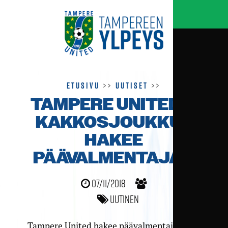
Etusivu
>>
Uutiset
>>
TAMPERE UNITEDIN
KAKKOS­JOUKKUE
HAKEE
PÄÄVALMENTAJAA
07/11/2018
Uutinen
Tampere United hakee päävalmentajaa ensi