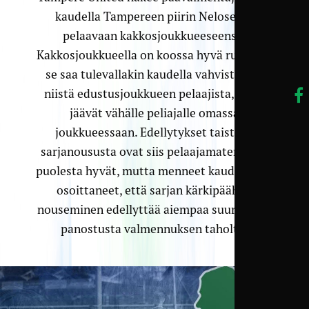
kaudella Tampereen piirin Nelosessa
pelaavaan kakkosjoukkueeseensa.
Kakkosjoukkueella on koossa hyvä runko, ja
se saa tulevallakin kaudella vahvistuksia
niistä edustusjoukkueen pelaajista, jotka
jäävät vähälle peliajalle omassa
joukkueessaan. Edellytykset taistella
sarjanoususta ovat siis pelaajamateriaalin
puolesta hyvät, mutta menneet kaudet ovat
osoittaneet, että sarjan kärkipäähän
nouseminen edellyttää aiempaa suurempaa
panostusta valmennuksen taholta.