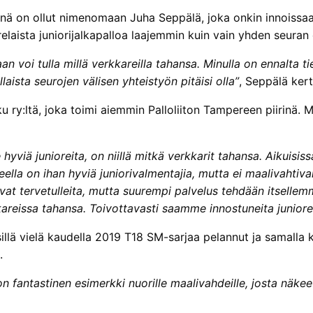
ä on ollut nimenomaan Juha Seppälä, joka onkin innoissaan s
laista juniorijalkapalloa laajemmin kuin vain yhden seuran 
 voi tulla millä verkkareilla tahansa. Minulla on ennalta tieto
llaista seurojen välisen yhteistyön pitäisi olla”
, Seppälä ker
 ry:ltä, joka toimi aiemmin Palloliiton Tampereen piirinä. M
hyviä junioreita, on niillä mitkä verkkarit tahansa. Aikuisiss
reella on ihan hyviä juniorivalmentajia, mutta ei maalivah
vat tervetulleita, mutta suurempi palvelus tehdään itsellemme
kareissa tahansa. Toivottavasti saamme innostuneita junior
llä vielä kaudella 2019 T18 SM-sarjaa pelannut ja samalla 
.
n fantastinen esimerkki nuorille maalivahdeille, josta näke