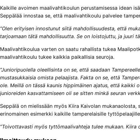
Kaikille avoimen maalivahtikoulun perustamisessa idean isän
Seppälää innostaa se, että maalivahtikoulu palvelee tampere
”Olen erityisen innostunut siitä mahdollisuudesta, että mukaan
tarjoamaan tätä mahdollisuutta. Se on loistojuttu, ja juuri tä
Maalivahtikoulua varten on saatu rahallista tukea Maalipotku
maalivahtikoulu tukee kaikkia paikallisia seuroja.
”Junioripuolella oleellisinta on se, että saadaan Tampereelle 
mustasukkaisia omista pelaajista. Fakta on se, että Tampe
ole. Meillä on tässä kaunis hippimäinen ajatus, että kaikki o
junioreiden kasvattamiseen oli se sitten minkä seuran verk
Seppälä on mielissään myös Kiira Kaivolan mukanaolosta, si
erinomainen esimerkki kaikille tamperelaisille tyttöpelaajille
”Toivottavasti myös tyttömaalivahteja tulee mukaan. Kiira o