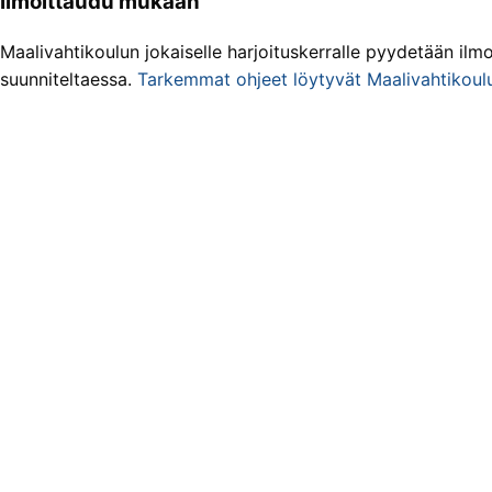
Ilmoittaudu mukaan
Maalivahtikoulun jokaiselle harjoituskerralle pyydetään ilmo
suunniteltaessa.
Tarkemmat ohjeet löytyvät Maalivahtikoulu