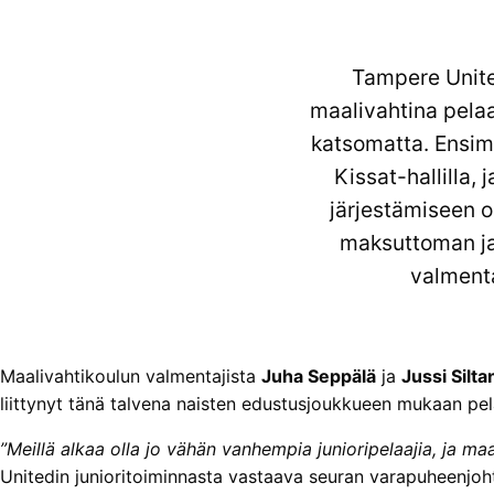
Tampere United
maalivahtina pelaa
katsomatta. Ensim
Kissat-hallilla,
järjestämiseen o
maksuttoman ja 
valmenta
Maalivahtikoulun valmentajista
Juha Seppälä
ja
Jussi Silt
liittynyt tänä talvena naisten edustusjoukkueen mukaan pela
”Meillä alkaa olla jo vähän vanhempia junioripelaajia, ja m
Unitedin junioritoiminnasta vastaava seuran varapuheenjoh