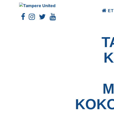
ET
T
K
M
KOKO