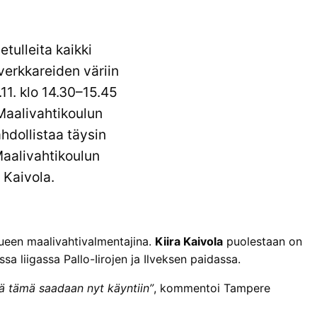
tulleita kaikki
verkkareiden väriin
1. klo 14.30–15.45
 Maalivahtikoulun
hdollistaa täysin
Maalivahtikoulun
 Kaivola.
een maalivahtivalmentajina.
Kiira Kaivola
puolestaan on
a liigassa Pallo-Iirojen ja Ilveksen paidassa.
tä tämä saadaan nyt käyntiin”
, kommentoi Tampere