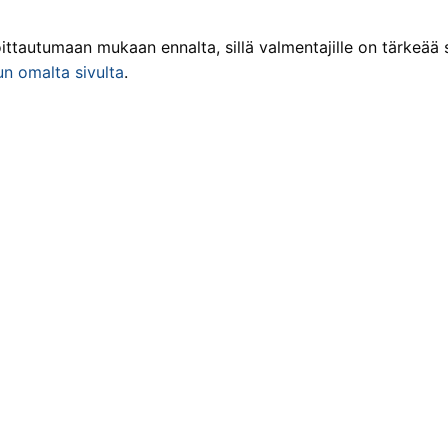
ittautumaan mukaan ennalta, sillä valmentajille on tärkeää s
n omalta sivulta
.