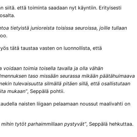
iitä. että toiminta saadaan nyt käyntiin. Erityisesti
osalta.
a tietyistä junioreista toisissa seuroissa, joille tullaan
too.
yös tätä taustaa vasten on luonnollista, että
a voidaan toimia toisella tavalla ja olla vähän
tivalmennuksen taso missään seurassa mikään päätähuimaava
kin tulevaisuutta silmällä pitäen sillä, että osallistutaan
eita mukaan”
, Seppälä pohtii.
kaudella naisten liigaan pelaamaan noussut maalivahti on
e mihin tytöt parhaimmillaan pystyvät”
, Seppälä hehkuttaa.