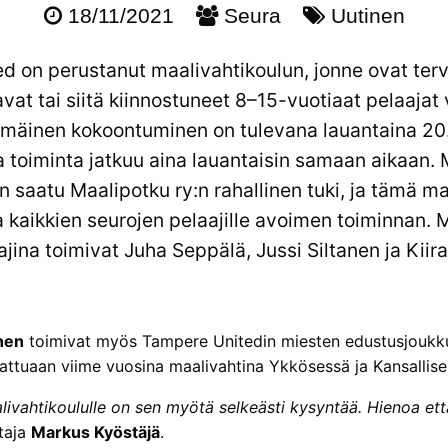
18/11/2021
Seura
Uutinen
 on perustanut maalivahtikoulun, jonne ovat terve
vat tai siitä kiinnostuneet 8–15-vuotiaat pelaajat 
mäinen kokoontuminen on tulevana lauantaina 20.1
 ja toiminta jatkuu aina lauantaisin samaan aikaan.
n saatu Maalipotku ry:n rahallinen tuki, ja tämä ma
kaikkien seurojen pelaajille avoimen toiminnan. 
jina toimivat Juha Seppälä, Jussi Siltanen ja Kiira
anen
toimivat myös Tampere Unitedin miesten edustusjoukku
ttuaan viime vuosina maalivahtina Ykkösessä ja Kansallisess
aalivahtikoululle on sen myötä selkeästi kysyntää. Hienoa et
taja
Markus Kyöstäjä
.