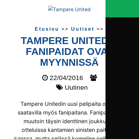
Etusivu
>>
Uutiset
>>
TAMPERE UNITEDIN
FANIPAIDAT OVAT
MYYNNISSÄ
22/04/2016
Uutinen
Tampere Unitedin uusi pelipaita on nyt
saatavilla myös fanipaitana. Fanipaita on
muutoin täysin identtinen joukkueen
otteluissa kantamien sinisten paitojen
kanssa, mutta selässä komeilee pelkästään