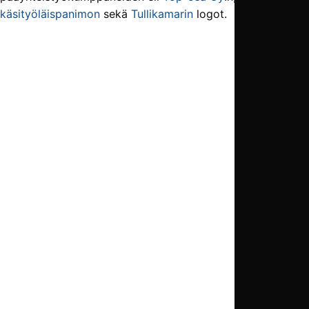
käsityöläispanimon
sekä
Tullikamarin
logot.