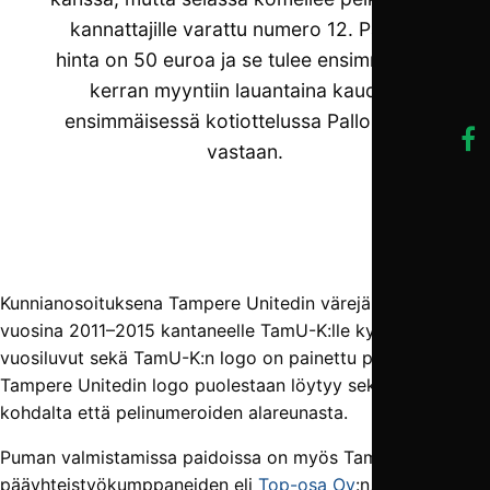
kannattajille varattu numero 12. Paidan
hinta on 50 euroa ja se tulee ensimmäisen
kerran myyntiin lauantaina kauden
ensimmäisessä kotiottelussa Pallo-Iiroja
vastaan.
Kunnianosoituksena Tampere Unitedin värejä pelikentillä
vuosina 2011–2015 kantaneelle TamU-K:lle kyseiset
vuosiluvut sekä TamU-K:n logo on painettu paidan niskaan.
Tampere Unitedin logo puolestaan löytyy sekä sydämen
kohdalta että pelinumeroiden alareunasta.
Puman valmistamissa paidoissa on myös Tampere Unitedin
pääyhteistyökumppaneiden eli
Top-osa Oy
:n,
Pyynikin