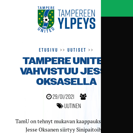
Etusivu
>>
Uutiset
>>
TAMPERE UNITED
VAHVISTUU JESSE
OKSASELLA
29/01/2021
Uutinen
TamU on tehnyt mukavan kaappauksen, kun
Jesse Oksanen siirtyy Sinipaitoihin.