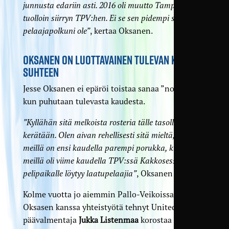
junnusta edariin asti. 2016 oli muutto Tampereelle ja
tuolloin siirryn TPV:hen. Ei se sen pidempi se minun
pelaajapolkuni ole”
, kertaa Oksanen.
OKSANEN ON LUOTTAVAINEN TULEVAN KAUDEN
SUHTEEN
Jesse Oksanen ei epäröi toistaa sanaa ”nousu”,
kun puhutaan tulevasta kaudesta.
”Kyllähän sitä melkoista rosteria tälle tasolle
kerätään. Olen aivan rehellisesti sitä mieltä, että
meillä on ensi kaudella parempi porukka, kuin mitä
meillä oli viime kaudella TPV:ssä Kakkosessa. Joka
pelipaikalle löytyy laatupelaajia”
, Oksanen näkee.
Kolme vuotta jo aiemmin Pallo-Veikoissa
Oksasen kanssa yhteistyötä tehnyt Unitedin
päävalmentaja
Jukka Listenmaa
korostaa