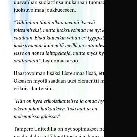
uusvanhan suojattinsa mukanaan tuomaa
juoksuvoimaa joukkueeseen.
”Vähänhän tämä alkaa mennä itsensä
toistamiseksi, mutta juoksuvoimaa me nyt kyllä
saadaan. Ehkä kuitenkin vähän eri tyyppistä
juoksuvoimaa kuin mitä meillä on entuudestaan.
Jesse on nopea laitapelaaja, mutta myös hyvä
ohittamaan”
, Listenmaa arvio.
Haastovoiman lisäksi Listenmaa lisää, että
Oksasen myötä saadaan uusi elementti myös
erikoistilanteisiin.
”Hän on hyvä erikoistilanteissa ja omaa hyvän
oikean jalan laukauksen. Toki laatua on
molemmissa jaloissa.”
Tampere Unitedilla on nyt sopimukset neljän
maalivahdin ja 17 kenttäpelaajan kanssa.