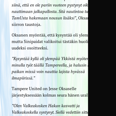
siinä, että en ole pariin vuoteen pystynyt oikein
nauttimaan jalkapallosta. Sitä nautintoa tulen
TamUsta hakemaan nousun lisäksi”
, Oksanen avaa
siirron taustoja.
Oksanen myöntää, että kysyntää oli ylempääkin,
mutta Sinipaidat valikoitui tästäkin huolimatta
uudeksi osoitteeksi.
”Kysyntää kyllä oli ylempää Ykköstä myöten, mutta
minulla työt täällä Tampereella, ja halusin löytää
paikan missä voin nauttia lajista hyvässä
ilmapiirissä.”
Tampere United on Jesse Oksaselle
järjestyksessään kolmas seura hänen urallaan.
”Olen Valkeakosken Hakan kasvatti ja
Valkeakoskella syntynyt. Siellä vedettiin sitten