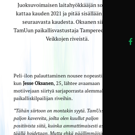
Juoksuvoimaisen laitahyökkääjän sopimus
kattaa kauden 2021 ja pitää sisällään option
seuraavasta kaudesta. Oksanen siirtyy
TamUun paikallisvastustaja Tampereen Pallo-
Veikkojen riveistä.
Peli-ilon palauttaminen nousee nopeasti esille,
kun
Jesse Oksanen
, 25, lähtee avaamaan
motiivejaan siirtyä sarjaporrasta alemmaksi
paikalliskilpailijan riveihin.
”Tähän siirtoon on montakin syytä. TamUssa on
paljon kavereita, joilta olen kuullut paljon
positiivista siitä, kuinka ammattimaisesti asiat
täällä hoidetaan. Mutta ehkä päällimmäisin syy oli