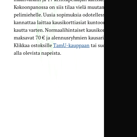
Kokoonpanossa on siis tilaa vielä muutamalle
pelimiehelle. Uusia sopimuksia odotellessa
kannattaa laittaa kausikorttiasiat kuntoon tulevaa
kautta varten. Normaalihintaiset kausikortit
maksavat 70 € ja alennusryhmien kausarit 45 €.
Klikkaa ostoksille
TamU-kauppaan
tai suoraan
alla olevista napeista.