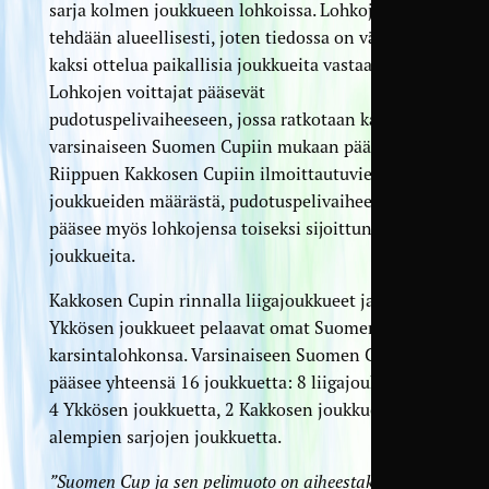
sarja kolmen joukkueen lohkoissa. Lohkojako
tehdään alueellisesti, joten tiedossa on vähintään
kaksi ottelua paikallisia joukkueita vastaan.
Lohkojen voittajat pääsevät
pudotuspelivaiheeseen, jossa ratkotaan kaksi
varsinaiseen Suomen Cupiin mukaan pääsijää.
Riippuen Kakkosen Cupiin ilmoittautuvien
joukkueiden määrästä, pudotuspelivaiheeseeen
pääsee myös lohkojensa toiseksi sijoittuneita
joukkueita.
Kakkosen Cupin rinnalla liigajoukkueet ja
Ykkösen joukkueet pelaavat omat Suomen Cupin
karsintalohkonsa. Varsinaiseen Suomen Cupiin
pääsee yhteensä 16 joukkuetta: 8 liigajoukkuetta,
4 Ykkösen joukkuetta, 2 Kakkosen joukkuetta ja 2
alempien sarjojen joukkuetta.
”Suomen Cup ja sen pelimuoto on aiheestakin