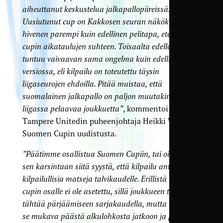
aiheuttanut keskustelua jalkapallopiireissä.
Uusiutunut cup on Kakkosen seuran näkökulmasta
hivenen parempi kuin edellinen pelitapa, etenkin
cupin aikataulujen suhteen. Toisaalta edelleen cupia
tuntuu vaivaavan sama ongelma kuin edellisessä
versiossa, eli kilpailu on toteutettu täysin
liigaseurojen ehdoilla. Pitää muistaa, että
suomalainen jalkapallo on paljon muutakin kuin 12
liigassa pelaavaa joukkuetta”
, kommentoi
Tampere Unitedin puheenjohtaja Heikki Wilen
Suomen Cupin uudistusta.
”Päätimme osallistua Suomen Cupiin, tai oikeastaan
sen karsintaan siitä syystä, että kilpailu antaa hyviä
kilpailullisia matseja talvikaudelle. Erillistä tavoitetta
cupin osalle ei ole asetettu, sillä joukkueen toiminta
tähtää pärjäämiseen sarjakaudella, mutta olisihan
se mukava päästä alkulohkosta jatkoon ja pitkälle