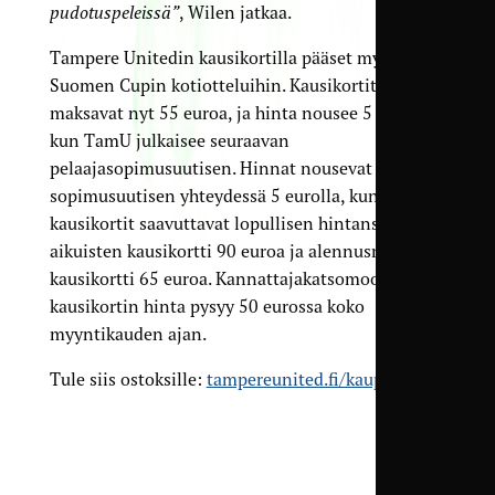
pudotuspeleissä”
, Wilen jatkaa.
Tampere Unitedin kausikortilla pääset myös
Suomen Cupin kotiotteluihin. Kausikortit
maksavat nyt 55 euroa, ja hinta nousee 5 eurolla,
kun TamU julkaisee seuraavan
pelaajasopimusuutisen. Hinnat nousevat aina
sopimusuutisen yhteydessä 5 eurolla, kunnes
kausikortit saavuttavat lopullisen hintansa, eli
aikuisten kausikortti 90 euroa ja alennusryhmien
kausikortti 65 euroa. Kannattajakatsomoon
kausikortin hinta pysyy 50 eurossa koko
myyntikauden ajan.
Tule siis ostoksille:
tampereunited.fi/kauppa