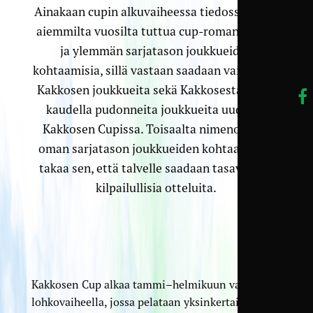
Ainakaan cupin alkuvaiheessa tiedossa ei ole
aiemmilta vuosilta tuttua cup-romantiikkaa
ja ylemmän sarjatason joukkueiden
kohtaamisia, sillä vastaan saadaan vain toisia
Kakkosen joukkueita sekä Kakkosesta viime
kaudella pudonneita joukkueita uudessa
Kakkosen Cupissa. Toisaalta nimenomaan
oman sarjatason joukkueiden kohtaaminen
takaa sen, että talvelle saadaan tasaväkisiä
kilpailullisia otteluita.
Kakkosen Cup alkaa tammi–helmikuun vaihteessa
lohkovaiheella, jossa pelataan yksinkertainen