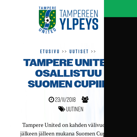
Etusivu
>>
Uutiset
>>
TAMPERE UNITED
OSALLISTUU
SUOMEN CUPIIN
23/11/2018
Uutinen
Tampere United on kahden välivuoden
jälkeen jälleen mukana Suomen Cupissa.