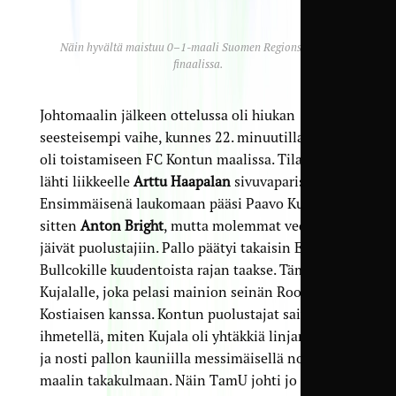
Näin hyvältä maistuu 0–1-maali Suomen Regions’ Cupin
finaalissa.
Johtomaalin jälkeen ottelussa oli hiukan
seesteisempi vaihe, kunnes 22. minuutilla pallo
oli toistamiseen FC Kontun maalissa. Tilanne
lähti liikkeelle
Arttu Haapalan
sivuvaparista.
Ensimmäisenä laukomaan pääsi Paavo Kujala ja
sitten
Anton Bright
, mutta molemmat vedot
jäivät puolustajiin. Pallo päätyi takaisin Eric
Bullcokille kuudentoista rajan taakse. Tämä jatkoi
Kujalalle, joka pelasi mainion seinän Roope
Kostiaisen kanssa. Kontun puolustajat saivat vain
ihmetellä, miten Kujala oli yhtäkkiä linjan takana,
ja nosti pallon kauniilla messimäisellä nostolla
maalin takakulmaan. Näin TamU johti jo 0–2.