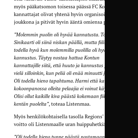
myös pääkatsomon toisessa päässä FC Kontun
kannattajat olivat yhtenä hyvin organisoituneena
joukkona ja pitivät hyvin ääntä omiensa puolesta.
”Molemmin puolin oli hyvää kannatusta. Tottakai
Sinikaarti oli siinä niskan päällä, mutta fiilis oli
todella hyvä kun molemmilla puolilla oli hyvä
kannustus. Täytyy nostaa hattua Kontun
kannattajille siitä, että huuto ja kannustus jatkui
vielä silloinkin, kun peliä oli enää minuutti jäljellä.
Oli todella hieno tapahtuma. Harmi että kaikkia
kokoonpanossa olleita pelaajia ei voinut käyttää.
Olisi ollut kaikille kiva päästä kokemaan fiilis myös
kentän puolelta”
, toteaa Listenmaa.
Myös henkilökohtaisella tasolla Regions’ Cupin
voitto oli Listenmaalle uran huippuhetkiä.
”Oli todella hieno tunne päästä nostamaan