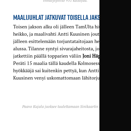
ennätysyleisö 951 katsojaa.
MAALIJUHLAT JATKUVAT TOISELLA JAKSOLLA
Toisen jakson alku oli jälleen TamUlta hiukan
heikko, ja maalivahti Antti Kuusinen joutui
jälleen esittelemään torjuntataitojaan heti jakson
alussa. Tilanne syntyi sivurajaheitosta, joka
jatkettiin päällä topparien väliin
Joni Häppölälle
.
Peräti 15 maalia tällä kaudella Kolmosessa tehnyt
hyökkääjä sai kuitenkin pettyä, kun Antti
Kuusinen venyi uskomattomaan lähitorjuntaan.
Paavo Kujala juoksee tuulettamaan Sinikaartin eteen.