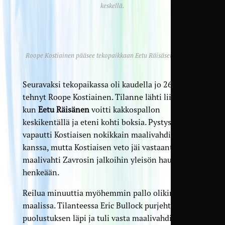
keskellä.
Roope Kostiainen pääsee tekopaikkaan Eetu Räisäsen syötöstä.
Seuravaksi tekopaikassa oli kaudella jo 26 maalia
tehnyt Roope Kostiainen. Tilanne lähti liikkeelle
kun
Eetu Räisänen
voitti kakkospallon
keskikentällä ja eteni kohti boksia. Pystysyöttö
vapautti Kostiaisen nokikkain maalivahdin
kanssa, mutta Kostiaisen veto jäi vastaantulleen
maalivahti Zavrosin jalkoihin yleisön haukkoessa
henkeään.
Reilua minuuttia myöhemmin pallo olikin sitten
maalissa. Tilanteessa Eric Bullock purjehti väkisin
puolustuksen läpi ja tuli vasta maalivahdin