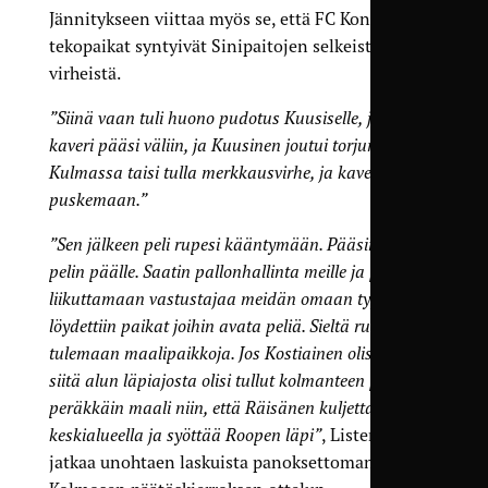
Jännitykseen viittaa myös se, että FC Kontun
tekopaikat syntyivät Sinipaitojen selkeistä
virheistä.
”Siinä vaan tuli huono pudotus Kuusiselle, johon
kaveri pääsi väliin, ja Kuusinen joutui torjumaan.
Kulmassa taisi tulla merkkausvirhe, ja kaveri pääsi
puskemaan.”
”Sen jälkeen peli rupesi kääntymään. Pääsimme
pelin päälle. Saatin pallonhallinta meille ja päästiin
liikuttamaan vastustajaa meidän omaan tyyliin, ja
löydettiin paikat joihin avata peliä. Sieltä rupesi
tulemaan maalipaikkoja. Jos Kostiainen olisi tehnyt
siitä alun läpiajosta olisi tullut kolmanteen peliin
peräkkäin maali niin, että Räisänen kuljettaa
keskialueella ja syöttää Roopen läpi”
, Listenmaa
jatkaa unohtaen laskuista panoksettoman