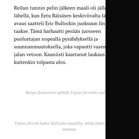
Reilun tunnin pelin jälkeen maali oli jälleen
lähellä, kun Eetu Räisäsen keskiviivalta lähtenyt
avaus saatteli Eric Bullockin juoksuun linjan
taakse. Tämä harhautti perään juosseen
puolustajan nopealla pysähdyksellä ja
suunnanmuutoksella, joka vapautti vasemman
jalan vetoon. Kauniisti kaartanut laukaus kimposi
kuitenkin tolpasta ulos.
Roope Kostiainen syöttää Topias Järvelän vauhtiin.
Topias Järvelä hakee Bullockin maalilta, mutta tästä ei vielä tule
osumaa.