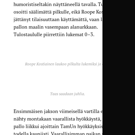
humoristiseltakin näyttäneellä tavalla. Tuomari
osoitti säälimättä pilkulle, eikä Roope Kostiainen
jättänyt tilaisuuttaan käyttämättä, vaan laukoi
pallon maalin vasempaan alanurkkaan.
Tulostaululle piirrettiin lukemat 0–3.
Roope Kostiainen laukoo pilkulta lukemiksi jo 0–3.
Taas saadaan juhlia.
Ensimmäisen jakson viimeisellä vartilla ei enää
nähty montakaan vaarallista hyökkäystä, vaikka
pallo liikkui ajoittain TamUn hyökkäyksissä
todella kauniisti. Vaarallisimman paikan sai