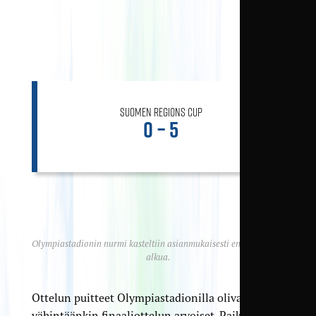
Suomen Regions Cup
0 – 5
Olympiastadionin nurmi kasteltiin asianmukaisesti ennen ottelun
alkua.
Ottelun puitteet Olympiastadionilla olivat
vähintäänkin finaaliottelun arvoiset. Paikalla oli