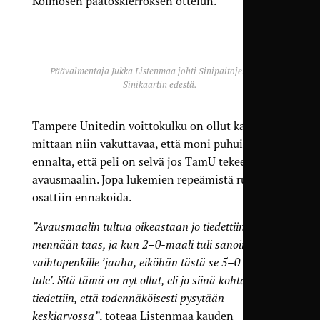
Kolmosen päätöskierroksen ottelun.
Päävalmentaja Jukka Listenmaa johti Sinipaitojen peliä
Sinikaartin edestä.
Tampere Unitedin voittokulku on ollut kauden
mittaan niin vakuttavaa, että moni puhui jo
ennalta, että peli on selvä jos TamU tekee
avausmaalin. Jopa lukemien repeämistä rumiksi
osattiin ennakoida.
”Avausmaalin tultua oikeastaan jo tiedettiin, että nyt
mennään taas, ja kun 2–0-maali tuli sanoin jo
vaihtopenkille ’jaaha, eiköhän tästä se 5–0 taas
tule’. Sitä tämä on nyt ollut, eli jo siinä kohtaa
tiedettiin, että todennäköisesti pysytään
keskiarvossa”
, toteaa Listenmaa kauden