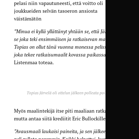
pelasi niin vapautuneesti, että voitto oli
joukkueiden selvän tasoeron ansiosta
väistämätön
”Minua ei kyllä yllättänyt yhtään se, että Järvelä oli
se joka teki ensimmäisen ja ratkaisevan maalin.
Topias on ollut tänä vuonna monessa pelissä se,
joka tekee ratkaisumaalit kovassa paikassa”
,
Listenmaa toteaa.
Topias Järvelä oli ottelun jälkeen polleata poikaa.
Myös maalintekijä itse piti maaliaan ratkaisevana,
mutta antaa siitä krediitit Eric Bullockille.
”Avausmaali laukaisi paineita, ja sen jälkeen alkoi