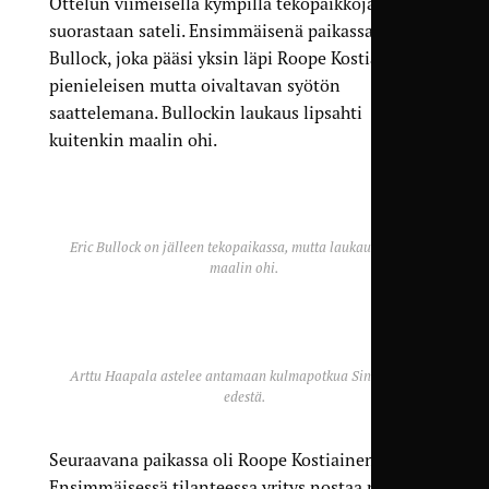
Ottelun viimeisellä kympillä tekopaikkoja
suorastaan sateli. Ensimmäisenä paikassa oli Eric
Bullock, joka pääsi yksin läpi Roope Kostiaisen
pienieleisen mutta oivaltavan syötön
saattelemana. Bullockin laukaus lipsahti
kuitenkin maalin ohi.
Eric Bullock on jälleen tekopaikassa, mutta laukaus menee
maalin ohi.
Arttu Haapala astelee antamaan kulmapotkua Sinikaartin
edestä.
Seuraavana paikassa oli Roope Kostiainen.
Ensimmäisessä tilanteessa yritys nostaa pallo