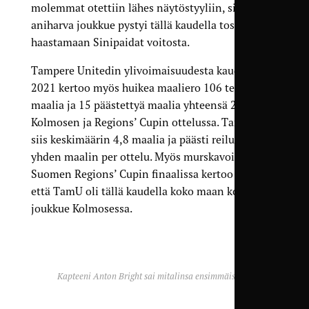
molemmat otettiin lähes näytöstyyliin, sillä vain
aniharva joukkue pystyi tällä kaudella tosissaan
haastamaan Sinipaidat voitosta.
Tampere Unitedin ylivoimaisuudesta kaudella
2021 kertoo myös huikea maaliero 106 tehtyä
maalia ja 15 päästettyä maalia yhteensä 22
Kolmosen ja Regions’ Cupin ottelussa. TamU teki
siis keskimäärin 4,8 maalia ja päästi reilusti alle
yhden maalin per ottelu. Myös murskavoitto
Suomen Regions’ Cupin finaalissa kertoo siitä,
että TamU oli tällä kaudella koko maan kovin
joukkue Kolmosessa.
Kapteeni Anton Bright sai mitalinsa ensimmäisenä.