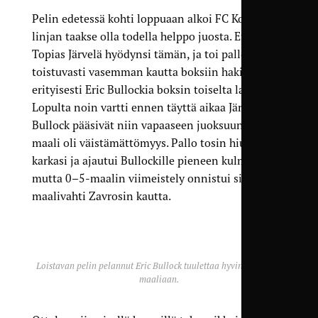
Pelin edetessä kohti loppuaan alkoi FC Kontun
linjan taakse olla todella helppo juosta. Etenkin
Topias Järvelä hyödynsi tämän, ja toi pallon
toistuvasti vasemman kautta boksiin hakien
erityisesti Eric Bullockia boksin toiselta laidalta.
Lopulta noin vartti ennen täyttä aikaa Järvelä ja
Bullock pääsivät niin vapaaseen juoksuun, että
maali oli väistämättömyys. Pallo tosin hiukan
karkasi ja ajautui Bullockille pieneen kulmaan,
mutta 0–5-maalin viimeistely onnistui sieltäkin
maalivahti Zavrosin kautta.
Loistavan pelin pelannut Eric Bullock tuulettaa hyvin ansaittua
maaliaan.