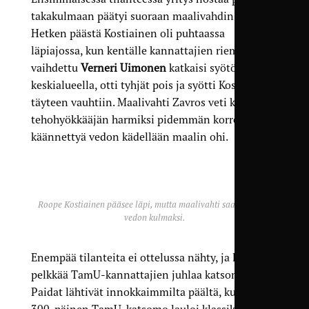
takakulmaan päätyi suoraan maalivahdin käsiin.
Hetken päästä Kostiainen oli puhtaassa
läpiajossa, kun kentälle kannattajien riemuksi
vaihdettu
Verneri Uimonen
katkaisi syötön
keskialueella, otti tyhjät pois ja syötti Kostiaiselle
täyteen vauhtiin. Maalivahti Zavros veti kuitenkin
tehohyökkääjän harmiksi pidemmän korren ja sai
käännettyä vedon kädellään maalin ohi.
Roope Kostiainen pääsee läpi, mutta maalivahti saa torjuttua
vedon kulmaksi.
Enempää tilanteita ei ottelussa nähty, ja loppu oli
pelkkää TamU-kannattajien juhlaa katsomossa.
Paidat lähtivät innokkaimmilta päältä, kun koko