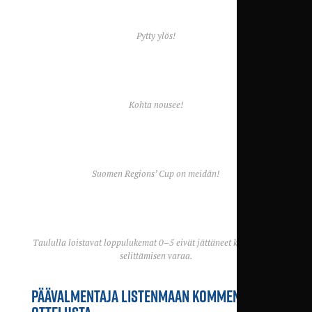
Pytty ylös!
Kohta nousee!
Suomen Regions’ Cup on meidän!
Taululla loistavat loppulukemat 0–5 eivät jättäneet kenellekään
selittämisen varaa.
PÄÄVALMENTAJA LISTENMAAN KOMMENTIT