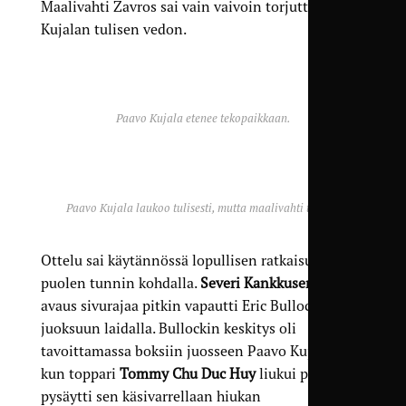
Maalivahti Zavros sai vain vaivoin torjuttua
Kujalan tulisen vedon.
Paavo Kujala etenee tekopaikkaan.
Paavo Kujala laukoo tulisesti, mutta maalivahti torjuu.
Ottelu sai käytännössä lopullisen ratkaisunsa
puolen tunnin kohdalla.
Severi Kankkusen
mainio
avaus sivurajaa pitkin vapautti Eric Bullockin
juoksuun laidalla. Bullockin keskitys oli
tavoittamassa boksiin juosseen Paavo Kujalan,
kun toppari
Tommy Chu Duc Huy
liukui palloon ja
pysäytti sen käsivarrellaan hiukan