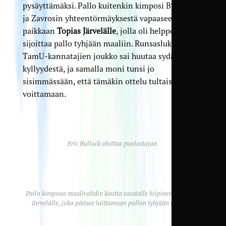
pysäyttämäksi. Pallo kuitenkin kimposi Bullockin
ja Zavrosin yhteentörmäyksestä vapaaseen
paikkaan
Topias Järvelälle
, jolla oli helppo työ
sijoittaa pallo tyhjään maaliin. Runsaslukuinen
TamU-kannatajien joukko sai huutaa sydämensä
kyllyydestä, ja samalla moni tunsi jo
sisimmässään, että tämäkin ottelu tultaisiin
voittamaan.
Eric Bullock ohittaa puolustajan.
Pallo kimpoaa maalivahdin kautta taustalle hiipineelle Topias
Järvelälle, joka pääsee laittamaan pallon tyhjään maaliin.