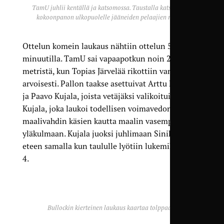
TamU juhlii kentällä ja katsomossa. Taustalla katsomossa
kokoonpanon ulkopuolelle jääneiden pelaajien ryhmä.
Ottelun komein laukaus nähtiin ottelun 55.
minuutilla. TamU sai vapaapotkun noin 28
metristä, kun Topias Järvelää rikottiin varoituksen
arvoisesti. Pallon taakse asettuivat Arttu Haapala
ja Paavo Kujala, joista vetäjäksi valikoitui lopulta
Kujala, joka laukoi todellisen voimavedon
maalivahdin käsien kautta maalin vasempaan
yläkulmaan. Kujala juoksi juhlimaan Sinikaartin
eteen samalla kun taululle lyötiin lukemiksi jo 0–
4.
Bullockin kierteinen laukaus kaartaa tolppaan.