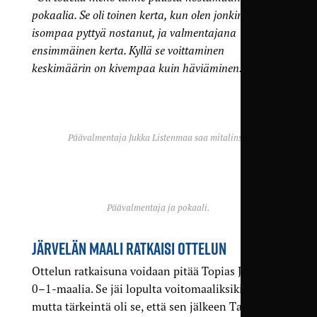
pokaalia. Se oli toinen kerta, kun olen jonkinlaista
isompaa pyttyä nostanut, ja valmentajana
ensimmäinen kerta. Kyllä se voittaminen
keskimäärin on kivempaa kuin häviäminen.”
Päävalmentaja Jukka Listenmaa saa mitalinsa.
Päävalmentaja ja pokaali.
JÄRVELÄN MAALI RATKAISI OTTELUN
Ottelun ratkaisuna voidaan pitää Topias Järvelän
0–1-maalia. Se jäi lopulta voitomaaliksikin,
mutta tärkeintä oli se, että sen jälkeen TamU