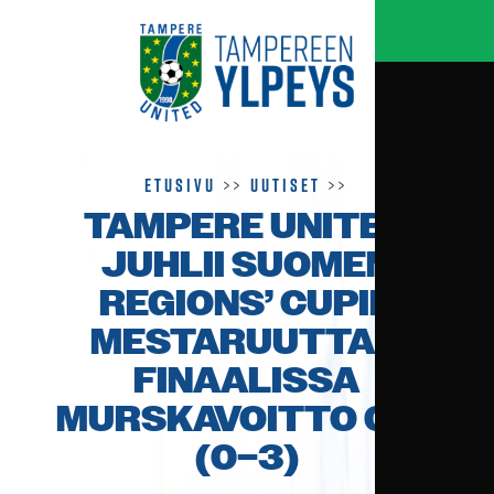
Etusivu
>>
Uutiset
>>
TAMPERE UNITED
JUHLII SUOMEN
REGIONS’ CUPIN
MESTARUUTTA –
FINAALISSA
MURSKA­VOITTO 0–5
(0–3)