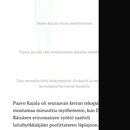
Paavo Kujala irtoaa maalintekoon.
Topias Järvelä ehti onnittelemaan Kujalaa ensimmäisenä.
Taas mennään kohti keskiympyrää. Sinikaarti ja muut TamU-
kannattajat hurraavat taustalla.
Paavo Kujala oli seuraavan kerran tekopaikassa jo
muutamaa minuuttia myöhemmin, kun Eetu
Räisäsen erinomainen syöttö saatteli
laitahyökkääjään puolittaiseen läpiajoon.