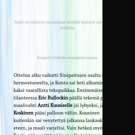
TamU on valmiina marssimaan kentälle kapteeni Anton Brightin
johdolla.
Tampere Unitedin avauskokoonpano.
Ottelun alku vaikutti Sinipaitojen osalta hiukan
hermostuneelta, ja Kontu sai heti alkuminuuteilla
kaksi vaarallista tekopaikkaa. Ensimmäisessä
tilanteessa
Eric Bullockin
päällä tekemä palautus
maalivahti
Antti Kuusiselle
jäi lyhyeksi, ja
Jere
Koskinen
pääsi palloon väliin. Kuusinen
kuitenkin sai venytettyä jalkansa laukauksen
eteen, ja maali varjeltui. Vain hetkeä myöhemmin