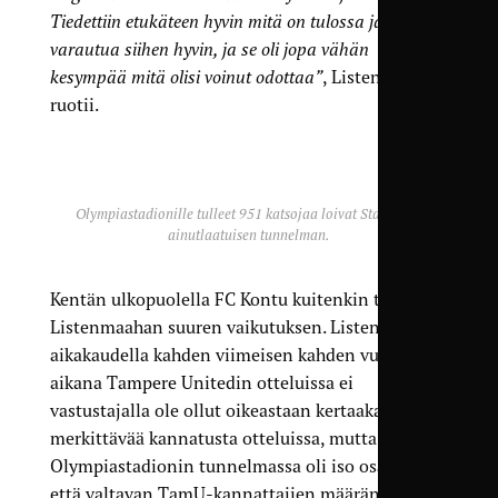
Tiedettiin etukäteen hyvin mitä on tulossa ja osattiin
varautua siihen hyvin, ja se oli jopa vähän
kesympää mitä olisi voinut odottaa”
, Listenmaa
ruotii.
Olympiastadionille tulleet 951 katsojaa loivat Stadikalle
ainutlaatuisen tunnelman.
Kentän ulkopuolella FC Kontu kuitenkin teki
Listenmaahan suuren vaikutuksen. Listenmaan
aikakaudella kahden viimeisen kahden vuoden
aikana Tampere Unitedin otteluissa ei
vastustajalla ole ollut oikeastaan kertaakaan
merkittävää kannatusta otteluissa, mutta
Olympiastadionin tunnelmassa oli iso osa sillä.
että valtavan TamU-kannattajien määrän lisäksi