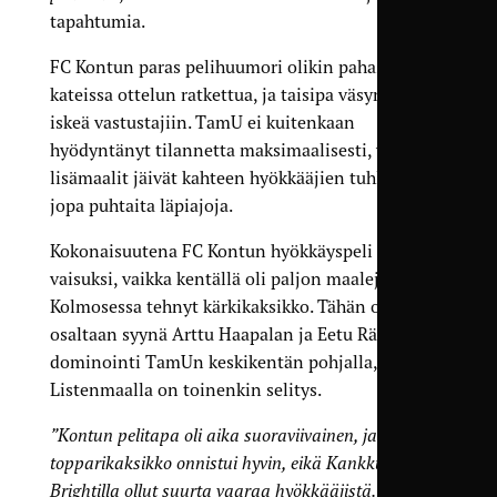
tapahtumia.
FC Kontun paras pelihuumori olikin pahasti
kateissa ottelun ratkettua, ja taisipa väsymyskin
iskeä vastustajiin. TamU ei kuitenkaan
hyödyntänyt tilannetta maksimaalisesti, vaan
lisämaalit jäivät kahteen hyökkääjien tuhlatessa
jopa puhtaita läpiajoja.
Kokonaisuutena FC Kontun hyökkäyspeli jäi
vaisuksi, vaikka kentällä oli paljon maaleja
Kolmosessa tehnyt kärkikaksikko. Tähän oli
osaltaan syynä Arttu Haapalan ja Eetu Räisäsen
dominointi TamUn keskikentän pohjalla, mutta
Listenmaalla on toinenkin selitys.
”Kontun pelitapa oli aika suoraviivainen, ja meidän
topparikaksikko onnistui hyvin, eikä Kankkusella ja
Brightilla ollut suurta vaaraa hyökkääjistä.