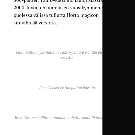
300-päinen TamU-katsomo lauloi klassikoksi jo
2000-luvun ensimmäisen vuosikymmenen
puolessa välissä tullutta Horto magicon
sinivihreää versiota.
Panu Väliaho yksinäisenä TamU-pelaaja Kontun puolustajien
keskellä.
Eino-Veikko Ek tuo pallon boksiin.
Jesse Oksanen nähtiin loppuminuuteilla kentällä pitkästä aikaa.