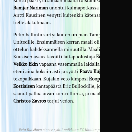
Kontu pääsi yrittämään maalia toistamiseen, kun
Ramjar Nariman
unohtui kulmapotkussa vapaaksi.
Antti Kuusinen venytti kuitenkin kätensä pallon
tielle alakulmaan.
Pelin hallinta siirtyi kuitenkin pian Tampere
Unitedille. Ensimmäisen kerran maali oli lähellä
ottelun kahdeksannella minuutilla. Maalivahti
Kuusisen avaus tavoitti laitapuolustaja
Eino-
Veikko Ekin
vapaana vasemmalla laidalla. Tämä
eteni aina boksiin asti ja syötti
Paavo Kujalalle
tekopaikkaan. Kujalan veto kimposi
Roope
Kostiaisen
kantapäästä Eric Bullockille, joka ei
saanut palloa aivan kontrolliinsa, ja maalivahti
Christos Zavros
torjui vedon.
Eetu Räisänen etenee syöttöpaikkaan FC Kontun pelaajien