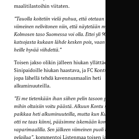
maalitilastoihin viitaten.
”Tauolla koitetiin vielä puhua, että otetaan se
viimeinen nelivitonen niin, että näytetään millainen
Kolmosen taso Suomessa voi olla. Ettei yli 900
katsojasta kukaan lähde kesken pois, vaan tehdään
heille hyvää viihdettä.”
Toisen jakso olikin jälleen hiukan yllättäen
Sinipaidoille hiukan haastava, ja FC Kontu oli
jopa lähellä tehdä kavennusmaalin heti
alkuminuuteilla.
”Ei me tietenkään ihan siihen pelin tasoon päästy,
mihin oltaisiin voitu päästä. Alkuun Kontu sai pari
paikkaa heti alkuminuuteilla, mutta kun Kuusinen
otti ne taas kiinni, pääsimme iskemään komealla
vaparimaalilla. Sen jälkeen viimeinen puoli tuntia oli
pelailua”
, kommentoi Listenmaa toisen jakson