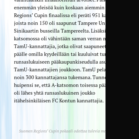
enemmän yleisöä kuin koskaan aiemmin Suomen
Regions’ Cupin finaalissa eli peräti 951 katsojaa,
joista noin 150 oli saapunut Tampere Unitedin ja
Sinikaartin busseilla Tampereelta. Lisäksi TamU-
katsomossa oli vähintään saman verran muita
TamU-kannattajia, jotka olivat saapuneet paikan
päälle omilla kyydeillään tai kuuluivat tunnetusti
runsaslukuiseen pääkaupunkiseudulla asuvien
TamU-kannattajien joukkoon. TamU pelasi siis
noin 300 kannattajansa tukemana. Tunnelman
huipensi se, että A-katsomon toisessa päädyssä
oli lähes yhtä runsaslukuinen joukko
itähelsinkiläisen FC Kontun kannattajia.
Suomen Regions’ Cupin pokaali odottaa tulevia mestareita.