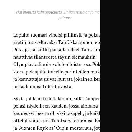
Yksi monista kulmapotkuista. Sinikaartissa on jo moni riisunut
paitansa.
Lopulta tuomari vihelsi pilliinsä, ja pokaali
saatiin nosteltavaksi TamU-katsomon eteen.
Pelaajat ja kaikki paikalla olleet TamU-ihmiset
nauttivat tilanteesta täysin siemauksin
Olympiastadionin valojen loisteessa. Pokaali
kiersi pelaajalta toiselle perinteiden mukaisesti,
ja kannattajat saivat hurrata jokainen kerta, kun
pokaali nousi kohti taivasta.
Syytä juhlaan todellakin on, sillä Tampere United
pelasi täydellisen kauden, jossa ainoana
kauneusvirheenä oli yksi tasapeli, ja kaikki muut
ottelut voitettiin. Tuloksena oli nousu Kakkoseen
ja Suomen Regions’ Cupin mestaruus, jotka