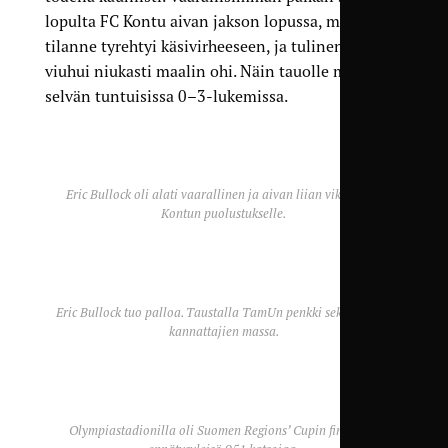
lopulta FC Kontu aivan jakson lopussa, mutta
tilanne tyrehtyi käsivirheeseen, ja tulinen vetokin
viuhui niukasti maalin ohi. Näin tauolle mentiin
selvän tuntuisissa 0–3-lukemissa.
Eric Bullock oli alati vaarallinen ja aivan liian vikkelä FC
Kontun puolustukselle.
Eric Bullock tuo palloa. Taustalla TamUn penkki sekä TamU-
kannattajien massa.
Olympiastadionilla oli Suomen Regions’ Cupin finaalien