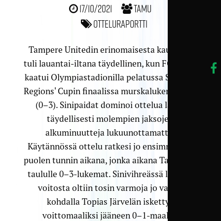
17/10/2021
TamU
Otteluraportti
Tampere Unitedin erinomaisesta kaudesta
tuli lauantai-iltana täydellinen, kun FC Kontu
kaatui Olympiastadionilla pelatussa Suomen
Regions' Cupin finaalissa murskalukemin 0–5
(0–3). Sinipaidat dominoi ottelua lähes
täydellisesti molempien jaksojen
alkuminuutteja lukuunottamatta.
Käytännössä ottelu ratkesi jo ensimmäisen
puolen tunnin aikana, jonka aikana TamU iski
taululle 0–3-lukemat. Sinivihreässä leirissä
voitosta oltiin tosin varmoja jo vartin
kohdalla Topias Järvelän iskettyä
voittomaaliksi jääneen 0–1-maalin.