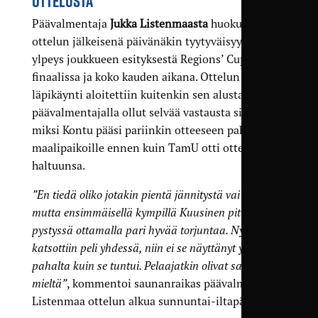
OTTELUSTA
Päävalmentaja
Jukka Listenmaasta
huokui vielä
ottelun jälkeisenä päivänäkin tyytyväisyys ja
ylpeys joukkueen esityksestä Regions’ Cupin
finaalissa ja koko kauden aikana. Ottelun
läpikäynti aloitettiin kuitenkin sen alusta, eikä
päävalmentajalla ollut selvää vastausta siihen,
miksi Kontu pääsi pariinkin otteeseen pahoille
maalipaikoille ennen kuin TamU otti ottelun
haltuunsa.
”En tiedä oliko jotakin pientä jännitystä vai mikä,
mutta ensimmäisellä kympillä Kuusinen piti meidät
pystyssä ottamalla pari hyvää torjuntaa. Nyt kun
katsottiin peli yhdessä, niin ei se näyttänyt yhtä
pahalta kuin se tuntui. Pelaajatkin olivat samaa
mieltä”
, kommentoi saunanraikas päävalmentaja
Listenmaa ottelun alkua sunnuntai-iltapäivällä.