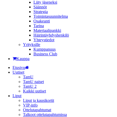
Liity jäseneksi
Säännöt
Strategia
Toimintasuunnitelma
Osakeanti
Tarina
Materiaalipankki
Häirintä­yhdyshenkilö
Yhteystiedot
Yrityksille
Kumppanuus
Business Club
Kauppa
Etusivu
Uutiset
TamU
TamU naiset
TamU 2
Kaikki uutiset
Liput
Liput ja kausikortit
VIP-info
Ottelutapahtumat
Talkoot ottelutapahtumissa