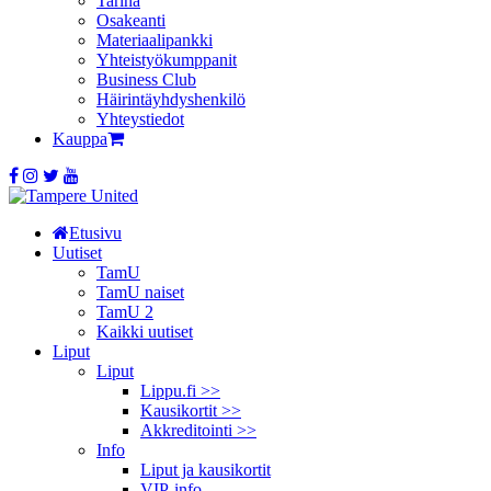
Tarina
Osakeanti
Materiaalipankki
Yhteistyö­kumppanit
Business Club
Häirintä­yhdyshenkilö
Yhteystiedot
Kauppa
Etusivu
Uutiset
TamU
TamU naiset
TamU 2
Kaikki uutiset
Liput
Liput
Lippu.fi >>
Kausikortit >>
Akkreditointi >>
Info
Liput ja kausikortit
VIP-info