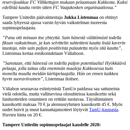
reservijoukkue FC Villikettujen mukaan pelaamaan Kakkosta. Kaksi
edellistä kautta vietin sitten FC Vaajakosken organisaatiossa.”
Tampere Unitedin päävalmentaja
Jukka Listenmaa
on ehtinyt
saada lyhyessä ajassa varsin hyvän vaikutelman tuoreesta
sopimuspelaajasta.
”Panu otti minuun itse yhteyttä. Sain hänestä välittömästi todella
fiksun vaikutelman, ja kun selvittelin suhteitteni kautta lisää kaverin
taustoja, niin sain paljon positiivista palautetta myös sitä kautta”
,
Listenmaa kertaa ensikontaktiaan Väliahoon.
”Sanotaan, että hänessä on todella paljon potentiaalia! Hyökkäävä
pelaaja, jolla taitaa olla enemmän maaleja Kakkosessa kuin
monella muulla meidän kärkipelaajalla. Hän on ennen kaikkea
hyvin suoraviivainen”
, Listenmaa iloitsee.
Väliahon seuraavaa esiintymistä TamUn paidassa saa sattuneista
vielä odotella, mutta vallitsevissa olosuhteissa kausikortin sekä
fanituotteiden ostaminen on erittäin suotavaa. Täysihintainen
kausikortti maksaa 70 € ja alennusryhmien kausikortti 45 €. Myös
uudet huivit ja muut kannattajatuotteet löytyvät
TamU-kaupasta
.
Huvien hinta on 20 €.
Tampere Unitedin sopimuspelaajat kaudelle 2020: