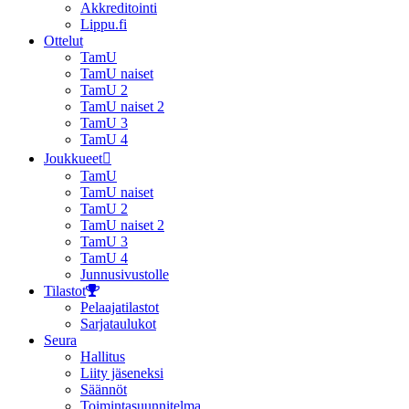
Akkreditointi
Lippu.fi
Ottelut
TamU
TamU naiset
TamU 2
TamU naiset 2
TamU 3
TamU 4
Joukkueet
TamU
TamU naiset
TamU 2
TamU naiset 2
TamU 3
TamU 4
Junnusivustolle
Tilastot
Pelaajatilastot
Sarjataulukot
Seura
Hallitus
Liity jäseneksi
Säännöt
Toimintasuunnitelma