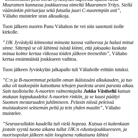
Muuramen kunnassa joukkueessa nimeltä Muuramen Yritys. Siellä
väänsinkin piirisarjaa sekä futsalia juuri C-nuorempiin asti”
,
Väliaho muistelee uran alkuaikoja.
Tuon jälkeen nuoren Panu Väliahon tie vei niin sanotusti isolle
kirkolle.
”JJK Jyväskylä kiinnostui minusta tuossa vaiheessa ja halusi minut
sinne. Sittenpä se oli lähinnä isästä kiinni, että jaksaako kuskata
minua kolme kertaa viikossa töiden jälkeen treeneihin”
, Väliaho
kertaa ensimmäistä joukkueen vaihtoa.
Tuon jälkeen Jyväskylän jalkapallo tuli Väliaholle erittäin tutuksi.
”C:n ja B-nuoremmat pelailin oman ikäisissäni alkukauden, ja tuo
aika oli taaksepäin katsottuna tehojen puolesta urani parasta aikaa.
Sain tuolloiselta A-nuorten valmentajalta
Jukka Västiseltä
kutsun
mukaan loppukaudeksi A-nuorten rinkiin, ja se kausi päättyi
Suomen mestaruuden juhlimiseen. Pelasin niissä peleissä
muistaakseni seitsemän peliä ja tein yhden maalin”
, Väliaho
muistelee.
”Seuraavallakin kaudella tuli vielä hopeaa. Kutsua ei kuitenkaan
jostain syystä tuona aikana tullut JJK:n edustusjoukkueeseen, ja
nuorisopolun jälkeen näin loogisena ratkaisuna lähteä