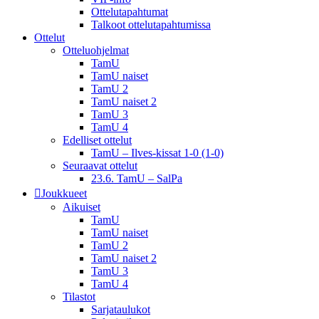
Ottelutapahtumat
Talkoot ottelu­tapahtumissa
Ottelut
Otteluohjelmat
TamU
TamU naiset
TamU 2
TamU naiset 2
TamU 3
TamU 4
Edelliset ottelut
TamU – Ilves-kissat 1-0 (1-0)
Seuraavat ottelut
23.6. TamU – SalPa
Joukkueet
Aikuiset
TamU
TamU naiset
TamU 2
TamU naiset 2
TamU 3
TamU 4
Tilastot
Sarjataulukot