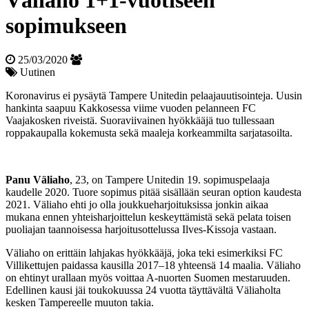
Väliaho 1+1-vuotiseen
sopimukseen
25/03/2020
Uutinen
Koronavirus ei pysäytä Tampere Unitedin pelaajauutisointeja. Uusin
hankinta saapuu Kakkosessa viime vuoden pelanneen FC
Vaajakosken riveistä. Suoraviivainen hyökkääjä tuo tullessaan
roppakaupalla kokemusta sekä maaleja korkeammilta sarjatasoilta.
Panu Väliaho
, 23, on Tampere Unitedin 19. sopimuspelaaja
kaudelle 2020. Tuore sopimus pitää sisällään seuran option kaudesta
2021. Väliaho ehti jo olla joukkueharjoituksissa jonkin aikaa
mukana ennen yhteisharjoittelun keskeyttämistä sekä pelata toisen
puoliajan taannoisessa harjoitusottelussa Ilves-Kissoja vastaan.
Väliaho on erittäin lahjakas hyökkääjä, joka teki esimerkiksi FC
Villikettujen paidassa kausilla 2017–18 yhteensä 14 maalia. Väliaho
on ehtinyt urallaan myös voittaa A-nuorten Suomen mestaruuden.
Edellinen kausi jäi toukokuussa 24 vuotta täyttävältä Väliaholta
kesken Tampereelle muuton takia.