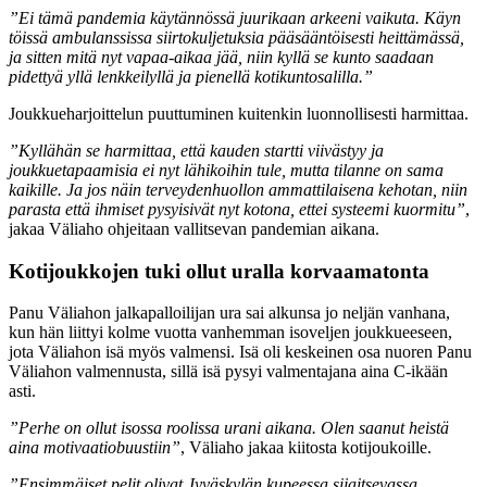
”Ei tämä pandemia käytännössä juurikaan arkeeni vaikuta. Käyn
töissä ambulanssissa siirtokuljetuksia pääsääntöisesti heittämässä,
ja sitten mitä nyt vapaa-aikaa jää, niin kyllä se kunto saadaan
pidettyä yllä lenkkeilyllä ja pienellä kotikuntosalilla.”
Joukkueharjoittelun puuttuminen kuitenkin luonnollisesti harmittaa.
”Kyllähän se harmittaa, että kauden startti viivästyy ja
joukkuetapaamisia ei nyt lähikoihin tule, mutta tilanne on sama
kaikille. Ja jos näin terveydenhuollon ammattilaisena kehotan, niin
parasta että ihmiset pysyisivät nyt kotona, ettei systeemi kuormitu”
,
jakaa Väliaho ohjeitaan vallitsevan pandemian aikana.
Kotijoukkojen tuki ollut uralla korvaamatonta
Panu Väliahon jalkapalloilijan ura sai alkunsa jo neljän vanhana,
kun hän liittyi kolme vuotta vanhemman isoveljen joukkueeseen,
jota Väliahon isä myös valmensi. Isä oli keskeinen osa nuoren Panu
Väliahon valmennusta, sillä isä pysyi valmentajana aina C-ikään
asti.
”Perhe on ollut isossa roolissa urani aikana. Olen saanut heistä
aina motivaatiobuustiin”
, Väliaho jakaa kiitosta kotijoukoille.
”Ensimmäiset pelit olivat Jyväskylän kupeessa sijaitsevassa