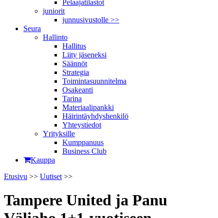
Pelaajatilastot
juniorit
junnusivustolle >>
Seura
Hallinto
Hallitus
Liity jäseneksi
Säännöt
Strategia
Toimintasuunnitelma
Osakeanti
Tarina
Materiaalipankki
Häirintä­yhdyshenkilö
Yhteystiedot
Yrityksille
Kumppanuus
Business Club
Kauppa
Etusivu
>>
Uutiset
>>
Tampere United ja Panu