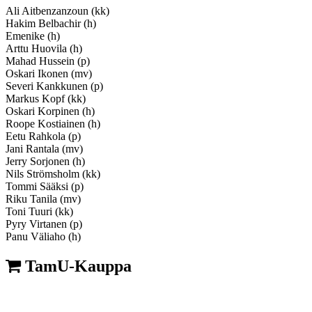
Ali Aitbenzanzoun (kk)
Hakim Belbachir (h)
Emenike (h)
Arttu Huovila (h)
Mahad Hussein (p)
Oskari Ikonen (mv)
Severi Kankkunen (p)
Markus Kopf (kk)
Oskari Korpinen (h)
Roope Kostiainen (h)
Eetu Rahkola (p)
Jani Rantala (mv)
Jerry Sorjonen (h)
Nils Strömsholm (kk)
Tommi Sääksi (p)
Riku Tanila (mv)
Toni Tuuri (kk)
Pyry Virtanen (p)
Panu Väliaho (h)
TamU-Kauppa