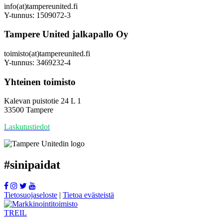
info(at)tampereunited.fi
Y-tunnus: 1509072-3
Tampere United jalkapallo Oy
toimisto(at)tampereunited.fi
Y-tunnus: 3469232-4
Yhteinen toimisto
Kalevan puistotie 24 L 1
33500 Tampere
Laskutustiedot
#
sinipaidat
Tietosuojaseloste
|
Tietoa evästeistä