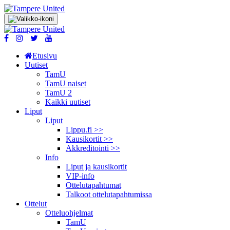
Etusivu
Uutiset
TamU
TamU naiset
TamU 2
Kaikki uutiset
Liput
Liput
Lippu.fi >>
Kausikortit >>
Akkreditointi >>
Info
Liput ja kausikortit
VIP-info
Ottelutapahtumat
Talkoot ottelu­tapahtumissa
Ottelut
Otteluohjelmat
TamU