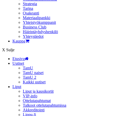
Strategia
Tarina
Osakeanti
Materiaalipankki
Yhteistyö­kumppanit
Business Club
Häirintä­yhdyshenkilö
Yhteystiedot
Kauppa
X
Sulje
Etusivu
Uutiset
TamU
TamU naiset
TamU 2
Kaikki uutiset
Liput
Liput ja kausikortit
VIP-info
Ottelutapahtumat
Talkoot ottelutapahtumissa
Akkreditointi
Lippu.fi