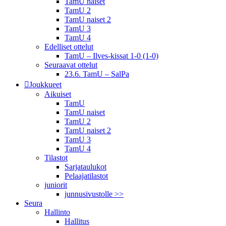
TamU naiset
TamU 2
TamU naiset 2
TamU 3
TamU 4
Edelliset ottelut
TamU – Ilves-kissat 1-0 (1-0)
Seuraavat ottelut
23.6. TamU – SalPa
Joukkueet
Aikuiset
TamU
TamU naiset
TamU 2
TamU naiset 2
TamU 3
TamU 4
Tilastot
Sarjataulukot
Pelaajatilastot
juniorit
junnusivustolle >>
Seura
Hallinto
Hallitus