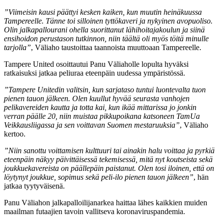
”Viimeisin kausi päättyi kesken kaiken, kun muutin heinäkuussa
Tampereelle. Tänne toi silloinen tyttökaveri ja nykyinen avopuoliso.
Olin jalkapallourani ohella suorittanut lähihoitajakoulun ja siinä
ensihoidon perustason tutkinnon, niin täältä oli myös töitä minulle
tarjolla”
, Väliaho taustoittaa taannoista muuttoaan Tampereelle.
Tampere United osoittautui Panu Väliaholle lopulta hyväksi
ratkaisuksi jatkaa peliuraa eteenpäin uudessa ympäristössä.
”Tampere Unitedin valitsin, kun sarjataso tuntui luontevalta tuon
pienen tauon jälkeen. Olen kuullut hyvää seurasta vanhojen
pelikavereiden kautta ja totta kai, kun ikää mittarissa jo jonkin
verran päälle 20, niin muistaa pikkupoikana katsoneen TamUa
Veikkausliigassa ja sen voittavan Suomen mestaruuksia”
, Väliaho
kertoo.
”Niin sanottu voittamisen kulttuuri tai ainakin halu voittaa ja pyrkiä
eteenpäin näkyy päivittäisessä tekemisessä, mitä nyt koutseista sekä
joukkuekavereista on päällepäin paistanut. Olen tosi iloinen, että on
löytynyt joukkue, sopimus sekä peli-ilo pienen tauon jälkeen”
, hän
jatkaa tyytyväisenä.
Panu Väliahon jalkapalloilijanarkea haittaa lähes kaikkien muiden
maailman futaajien tavoin vallitseva koronaviruspandemia.