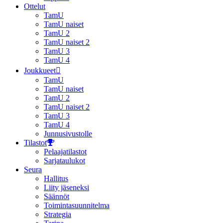
Ottelut
TamU
TamU naiset
TamU 2
TamU naiset 2
TamU 3
TamU 4
Joukkueet
TamU
TamU naiset
TamU 2
TamU naiset 2
TamU 3
TamU 4
Junnusivustolle
Tilastot
Pelaajatilastot
Sarjataulukot
Seura
Hallitus
Liity jäseneksi
Säännöt
Toimintasuunnitelma
Strategia