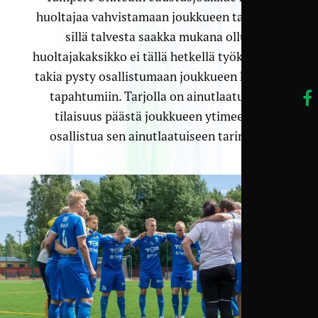
huoltajaa vahvistamaan joukkueen taustoja,
sillä talvesta saakka mukana ollut
huoltajakaksikko ei tällä hetkellä työkiireiden
takia pysty osallistumaan joukkueen kaikkiin
tapahtumiin. Tarjolla on ainutlaatuinen
tilaisuus päästä joukkueen ytimeen ja
osallistua sen ainutlaatuiseen tarinaan.