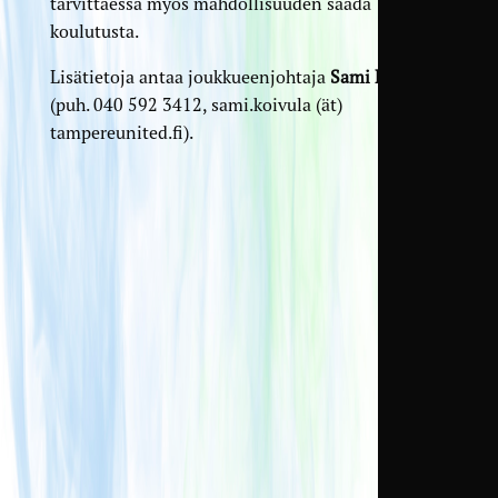
tarvittaessa myös mahdollisuuden saada
koulutusta.
Lisätietoja antaa joukkueenjohtaja
Sami Koivula
(puh. 040 592 3412, sami.koivula (ät)
tampereunited.fi).