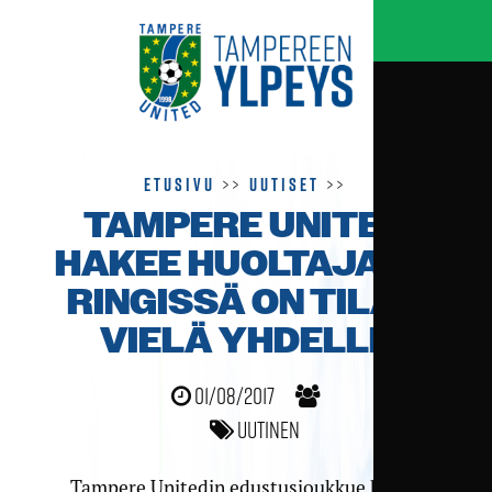
Etusivu
>>
Uutiset
>>
TAMPERE UNITED
HAKEE HUOLTAJAA –
RINGISSÄ ON TILAA
VIELÄ YHDELLE
01/08/2017
Uutinen
Tampere Unitedin edustusjoukkue hakee