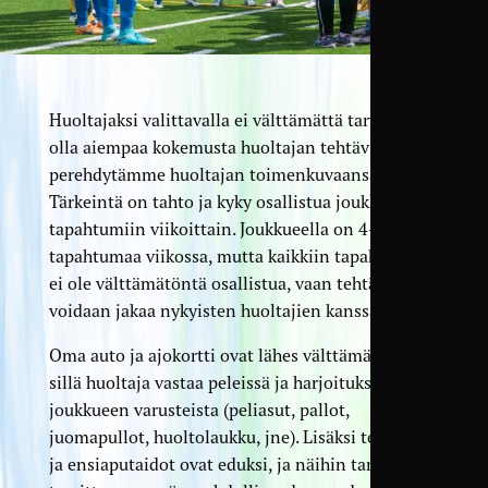
Huoltajaksi valittavalla ei välttämättä tarvitse
olla aiempaa kokemusta huoltajan tehtävistä, sillä
perehdytämme huoltajan toimenkuvaansa.
Tärkeintä on tahto ja kyky osallistua joukkueen
tapahtumiin viikoittain. Joukkueella on 4–5
tapahtumaa viikossa, mutta kaikkiin tapahtumiin
ei ole välttämätöntä osallistua, vaan tehtävät
voidaan jakaa nykyisten huoltajien kanssa.
Oma auto ja ajokortti ovat lähes välttämättömät,
sillä huoltaja vastaa peleissä ja harjoituksissa
joukkueen varusteista (peliasut, pallot,
juomapullot, huoltolaukku, jne). Lisäksi teippaus-
ja ensiaputaidot ovat eduksi, ja näihin tarjoamme