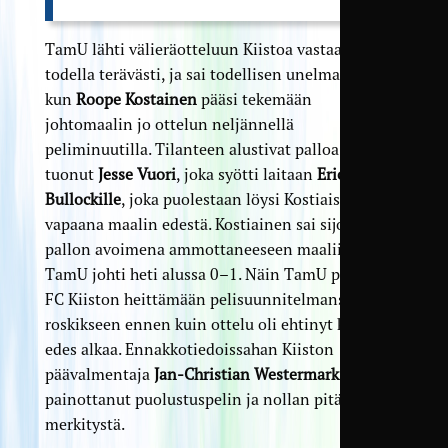
TamU lähti välieräotteluun Kiistoa vastaan
todella terävästi, ja sai todellisen unelma-alun,
kun
Roope Kostainen
pääsi tekemään
johtomaalin jo ottelun neljännellä
peliminuutilla. Tilanteen alustivat palloa keskeltä
tuonut
Jesse Vuori
, joka syötti laitaan
Eric
Bullockille
, joka puolestaan löysi Kostiaisen
vapaana maalin edestä. Kostiainen sai sijoittaa
pallon avoimena ammottaneeseen maaliin, ja
TamU johti heti alussa 0–1. Näin TamU pakotti
FC Kiiston heittämään pelisuunnitelmansa
roskikseen ennen kuin ottelu oli ehtinyt kunnolla
edes alkaa. Ennakkotiedoissahan Kiiston
päävalmentaja
Jan-Christian Westermark
oli
painottanut puolustuspelin ja nollan pitämisen
merkitystä.