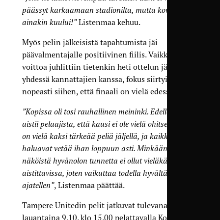
päässyt karkaamaan stadionilta, mutta kovaa se
ainakin kuului!”
Listenmaa kehuu.
Myös pelin jälkeisistä tapahtumista jäi
päävalmentajalle positiivinen fiilis. Vaikka
voittoa juhlittiin tietenkin heti ottelun jälkeen
yhdessä kannattajien kanssa, fokus siirtyi
nopeasti siihen, että finaali on vielä edessä.
”Kopissa oli tosi rauhallinen meininki. Edelleen sen
aistii pelaajista, että kausi ei ole vielä ohitse. Tässä
on vielä kaksi tärkeää peliä jäljellä, ja kaikki
haluavat vetää ihan loppuun asti. Minkään
näköistä hyvänolon tunnetta ei ollut vieläkään
aistittavissa, joten vaikuttaa todella hyvältä jatkoa
ajatellen”
, Listenmaa päättää.
Tampere Unitedin pelit jatkuvat tulevana
lauantaina 9.10. klo 15.00 pelattavalla Kolmosen