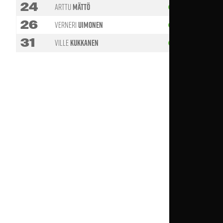
24
Arttu
Mättö
73'
26
Verneri
Uimonen
90' +1
31
Ville
Kukkanen
83'