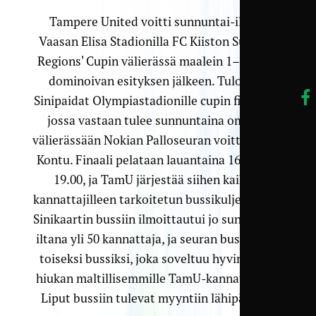
Tampere United voitti sunnuntai-iltana
Vaasan Elisa Stadionilla FC Kiiston Suomen
Regions' Cupin välierässä maalein 1–3 (0–1)
dominoivan esityksen jälkeen. Tulos vie
Sinipaidat Olympiastadionille cupin finaaliin,
jossa vastaan tulee sunnuntaina omassa
välierässään Nokian Palloseuran voittanut FC
Kontu. Finaali pelataan lauantaina 16.10. klo
19.00, ja TamU järjestää siihen kaikille
kannattajilleen tarkoitetun bussikuljetuksen.
Sinikaartin bussiin ilmoittautui jo sunnuntai-
iltana yli 50 kannattaja, ja seuran bussi tulee
toiseksi bussiksi, joka soveltuu hyvin myös
hiukan maltillisemmille TamU-kannattajille.
Liput bussiin tulevat myyntiin lähipäivinä.