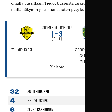
omalla bussillaan. Tiedot busseista tarkentuvat
näillä näkymin jo tiistiana, joten pysy kuulolla!
Suomen Regions Cup
1 – 3
( 0 – 1 )
76' Lauri Karri
4′ Roope Kostiainen
62′ Eric Bullock
71′ Eric Bullock
Yleisöä:
32
Antti
Kuusinen
4
Eino-Veikko
Ek
6
Severi
Kankkunen