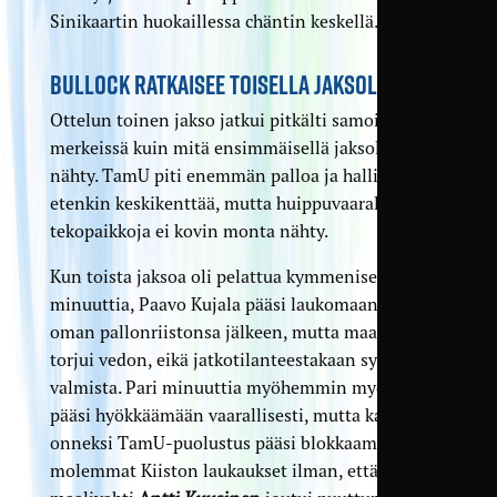
Sinikaartin huokaillessa chäntin keskellä.
BULLOCK RATKAISEE TOISELLA JAKSOLLA
Ottelun toinen jakso jatkui pitkälti samoissa
merkeissä kuin mitä ensimmäisellä jaksolla oli
nähty. TamU piti enemmän palloa ja hallitsi
etenkin keskikenttää, mutta huippuvaarallisia
tekopaikkoja ei kovin monta nähty.
Kun toista jaksoa oli pelattua kymmenisen
minuuttia, Paavo Kujala pääsi laukomaan tulisesti
oman pallonriistonsa jälkeen, mutta maalivahti
torjui vedon, eikä jatkotilanteestakaan syntynyt
valmista.
Pari minuuttia myöhemmin myös Kiisto
pääsi hyökkäämään vaarallisesti, mutta kaikeksi
onneksi TamU-puolustus pääsi blokkaamaan
molemmat Kiiston laukaukset ilman, että