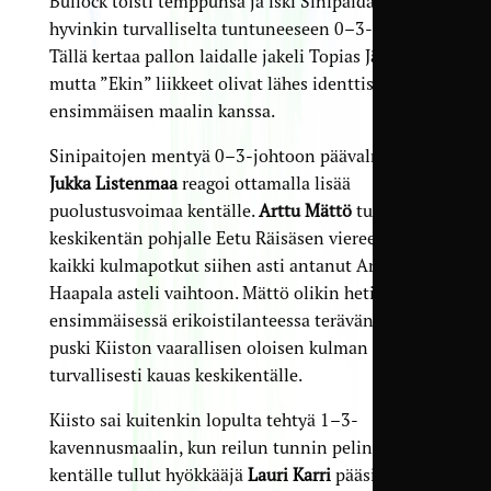
Bullock toisti temppunsa ja iski Sinipaidat jo
hyvinkin turvalliselta tuntuneeseen 0–3-johtoon.
Tällä kertaa pallon laidalle jakeli Topias Järvelä,
mutta ”Ekin” liikkeet olivat lähes identtiset
ensimmäisen maalin kanssa.
Sinipaitojen mentyä 0–3-johtoon päävalmentaja
Jukka Listenmaa
reagoi ottamalla lisää
puolustusvoimaa kentälle.
Arttu Mättö
tuli
keskikentän pohjalle Eetu Räisäsen viereen, ja
kaikki kulmapotkut siihen asti antanut Arttu
Haapala asteli vaihtoon. Mättö olikin heti
ensimmäisessä erikoistilanteessa terävänä, ja
puski Kiiston vaarallisen oloisen kulman
turvallisesti kauas keskikentälle.
Kiisto sai kuitenkin lopulta tehtyä 1–3-
kavennusmaalin, kun reilun tunnin pelin jälkeen
kentälle tullut hyökkääjä
Lauri Karri
pääsi