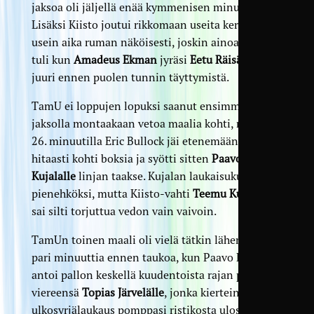
jaksoa oli jäljellä enää kymmenisen minuuttia.
Lisäksi Kiisto joutui rikkomaan useita kertoja ja
usein aika ruman näköisesti, joskin ainoa kortti
tuli kun
Amadeus Ekman
jyräsi
Eetu Räisäsen
juuri ennen puolen tunnin täyttymistä.
TamU ei loppujen lopuksi saanut ensimmäisellä
jaksolla montaakaan vetoa maalia kohti, mutta
26. minuutilla Eric Bullock jäi etenemään keskellä
hitaasti kohti boksia ja syötti sitten
Paavo
Kujalalle
linjan taakse. Kujalan laukaisukulma jäi
pienehköksi, mutta Kiisto-vahti
Teemu Kulmala
sai silti torjuttua vedon vain vaivoin.
TamUn toinen maali oli vielä tätkin lähempänä
pari minuuttia ennen taukoa, kun Paavo Kujala
antoi pallon keskellä kuudentoista rajan päällä
viereensä
Topias Järvelälle
, jonka kierteinen
ulkosyrjälaukaus pomppasi ristikosta ulos