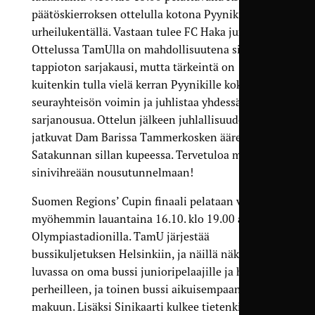
päätöskierroksen ottelulla kotona Pyynikin
urheilukentällä. Vastaan tulee FC Haka juniorit.
Ottelussa TamUlla on mahdollisuutena sinetöidä
tappioton sarjakausi, mutta tärkeintä on
kuitenkin tulla vielä kerran Pyynikille koko
seurayhteisön voimin ja juhlistaa yhdessä
sarjanousua. Ottelun jälkeen juhlallisuudet
jatkuvat Dam Barissa Tammerkosken äärellä
Satakunnan sillan kupeessa. Tervetuloa mukaan
sinivihreään nousutunnelmaan!
Suomen Regions’ Cupin finaali pelataan viikkoa
myöhemmin lauantaina 16.10. klo 19.00 alkaen
Olympiastadionilla. TamU järjestää
bussikuljetuksen Helsinkiin, ja näillä näkymin
luvassa on oma bussi junioripelaajille ja heidän
perheilleen, ja toinen bussi aikuisempaan
makuun. Lisäksi Sinikaarti kulkee tietenkin