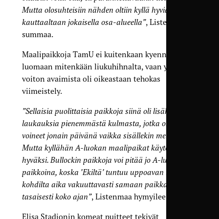
Mutta olosuhteisiin nähden oltiin kyllä hyviä ihan
kauttaaltaan jokaisella osa-alueella”
, Listenmaa
summaa.
Maalipaikkoja TamU ei kuitenkaan kyennyt
luomaan mitenkään liukuhihnalta, vaan yksi
voiton avaimista oli oikeastaan tehokas
viimeistely.
”Sellaisia puolittaisia paikkoja siinä oli lisäksi, eli
laukauksia pienemmästä kulmasta, jotka olisi
voineet jonain päivänä vaikka sisällekin mennä.
Mutta kyllähän A-luokan maalipaikat käytettiin
hyväksi. Bullockin paikkoja voi pitää jo A-luokan
paikkoina, koska ’Ekiltä’ tuntuu uppoavan noilta
kohdilta aika vakuuttavasti samaan paikkaan pallo
tasaisesti koko ajan”
, Listenmaa hymyilee.
Elisa Stadionin komeat puitteet tekivät