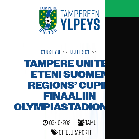
Etusivu
>>
Uutiset
>>
TAMPERE UNITED
ETENI SUOMEN
REGIONS’ CUPIN
FINAALIIN
OLYMPIASTADIONILLE
03/10/2021
TamU
Otteluraportti