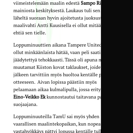
viimeistelemään maalin edestä
Sampo Rintalan
mainiosta keskityksestä. Laukaus tuli sen verran
läheltä suoraan hyvin ajoitetusta juoksusta, että
maalivahti Antti Kuusisella ei ollut mitään asiaa
ehtiä sen tielle.
Loppuminuuttien aikana Tampere Unitedilla ei
ollut minkäänlaista hätää, vaan peli saatiin
jäädytettyä tehokkaasti. Tässä oli apuna myös
muutamat Kiiston kovat taklaukset, joiden
jälkeen tarvittiin myös huoltoa kentälle pariinkin
otteeseen. Aivan lopissa päästiin myös
pelaamaan aikaa kulmalipulla, jossa erityisesti
Eino-Veikko Ek
kunnostautui taitavana pallon
suojaajana.
Loppuminuuteilla TamU sai myös yhden
vaarallisen maalintekopaikan, kun nopea
vastahyökkäys pättyi lopussa kentälle tulleen