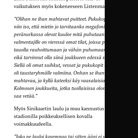
vaikutuksen myös kokeneeseen Listenmaahan.
”Olihan ne ihan mahtavat puitteet. Pukukoppi oli
niin iso, että mietin jo tarvitaanko megafoni, jotta
peränurkassa olevat kuulee mitä puhutaan. Lisäksi
valmentajille on vieressä omat tilat, joissa päästiin
tauolla rauhoittumaan ja vähän puhumaan asioita,
eikä tarvinnut olla siinä joukkueen edessä siinä.
Siellä oli omat suihkut, vessat ja pukukopit eli kaikki
oli taustaryhmälle valmiina. Onhan se ihan
mahtavaa, ja kyllä kateeksi käy vaasalaisia
Kolmosen joukkueita, jotka tuollaisissa olosuhteissa
saa vetää.”
Myös Sinikaartin laulu ja muu kannustus kajahti
stadionilla poikkeuksellisen kovalla
voimakkuudeella.
”Joko ne lauloi kovempaa tai sitten ääni ei vaan