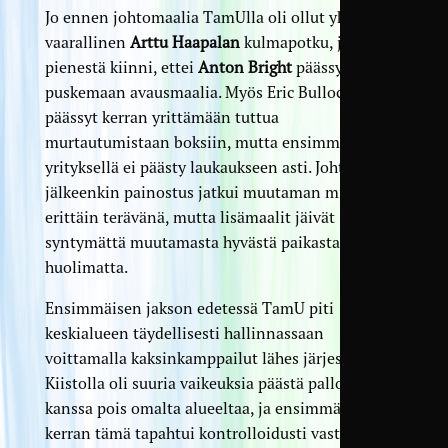
Jo ennen johtomaalia TamUlla oli ollut yksi
vaarallinen
Arttu Haapalan
kulmapotku, jossa oli
pienestä kiinni, ettei
Anton Bright
päässyt
puskemaan avausmaalia. Myös Eric Bullock oli
päässyt kerran yrittämään tuttua
murtautumistaan boksiin, mutta ensimmäisellä
yrityksellä ei päästy laukaukseen asti. Johtomaalin
jälkeenkin painostus jatkui muutaman minuutin
erittäin terävänä, mutta lisämaalit jäivät
syntymättä muutamasta hyvästä paikasta
huolimatta.
Ensimmäisen jakson edetessä TamU piti
keskialueen täydellisesti hallinnassaan
voittamalla kaksinkamppailut lähes järjestäen.
Kiistolla oli suuria vaikeuksia päästä pallon
kanssa pois omalta alueeltaa, ja ensimmäisen
kerran tämä tapahtui kontrolloidusti vasta kun