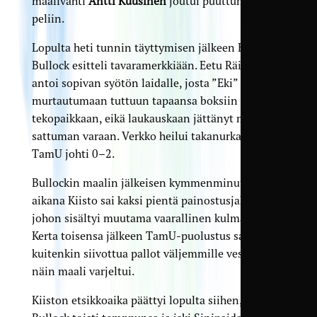
maalivahti
Antti Kuusinen
joutui puuttumaan
peliin.
Lopulta heti tunnin täyttymisen jälkeen Eric
Bullock esitteli tavaramerkkiään. Eetu Räisänen
antoi sopivan syötön laidalle, josta ”Eki” pääsi
murtautumaan tuttuun tapaansa boksiin
tekopaikkaan, eikä laukauskaan jättänyt mitään
sattuman varaan. Verkko heilui takanurkassa ja
TamU johti 0–2.
Bullockin maalin jälkeisen kymmenminuuttisen
aikana Kiisto sai kaksi pientä painostusjaksoa,
johon sisältyi muutama vaarallinen kulmapotku.
Kerta toisensa jälkeen TamU-puolustus sai
kuitenkin siivottua pallot väljemmille vesille, ja
näin maali varjeltui.
Kiiston etsikkoaika päättyi lopulta siihen, että