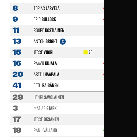
8
Topias
Järvelä
83'
9
Eric
Bullock
81'
11
Roope
Kostiainen
13
Anton
Bright
C
15
Jesse
Vuori
75'
16
Paavo
Kujala
90' +1
20
Arttu
Haapala
73'
41
Eetu
Räisänen
29
Henri
Savolainen
3
Matias
Stark
17
Jesse
Oksanen
18
Panu
Väliaho
81'