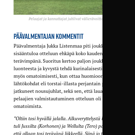
Pelaajat ja kannattajat juhlivat välierävoittoa.
PÄÄVALMENTAJAN KOMMENTIT
Päävalmentaja Jukka Listenmaa piti joukkueensa
sisääntuloa otteluun ehkäpä koko kauden
terävimpänä. Suoritus kertoo paljon joukkueen
luonteesta ja kyvystä tehdä kurinalaisesti töitä
myös omatoimisesti, kun ottaa huomioon
lähtökohdat eli torstai-illasta perjantain puolelle
jatkuneet nousujuhlat, sekä sen, että lauantaina
pelaajien valmistautuminen otteluun oli
omatoimista.
”Oltiin tosi hyvällä jalalla. Alkuveryttelystä lähtien
tuli Jussilta (Korhonen) ja Wellulta (Tero) palautetta,
että ollaan tosi terävänä liikkeellä. Siinä jo tuli tosi