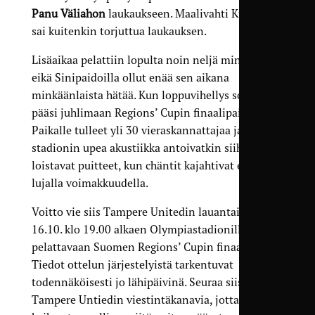
Panu Väliahon
laukaukseen. Maalivahti Kulmala
sai kuitenkin torjuttua laukauksen.
Lisäaikaa pelattiin lopulta noin neljä minuuttia,
eikä Sinipaidoilla ollut enää sen aikana
minkäänlaista hätää. Kun loppuvihellys soi, TamU
pääsi juhlimaan Regions’ Cupin finaalipaikkaa.
Paikalle tulleet yli 30 vieraskannattajaa ja
stadionin upea akustiikka antoivatkin siihen
loistavat puitteet, kun chäntit kajahtivat erityisen
lujalla voimakkuudella.
Voitto vie siis Tampere Unitedin lauantaina
16.10. klo 19.00 alkaen Olympiastadionilla
pelattavaan Suomen Regions’ Cupin finaaliin.
Tiedot ottelun järjestelyistä tarkentuvat
todennäköisesti jo lähipäivinä. Seuraa siis
Tampere Untiedin viestintäkanavia, jotta tiedät