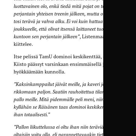
luottavainen olo, enkä tiedä mitä pojat on tehneet
perjantain yhteisen treenin jälkeen, mutta oli kyllä
tosi terävä ja vahva alku. Ei voi kuin hattua nostaa
joukkueelle, että olivat itsensä laittaneet tuollaiseen
kuntoon sen perjantain jälkeen”
, Listenmaa
kiittelee.
Itse pelissä TamU dominoi keskikenttää, eikä
Kiisto päässyt varsinkaan ensimmäisellä jaksolla
hyökkäämään kunnolla.
”Kaksinkamppailut jäivät meille, ja kaveri joutui
rikkomaan paljon. Saatiin rauhoitettua tilanteet ja
pallo meille. Mitä pidemmälle peli meni, niin
kyllähän se Räisänen taas dominoi keskikenttää
ihan totaalisesti.”
”Pallon liikuttelussa ei oltu ihan niin teräviä kuin
oltaisiin voitu olla, eli parannettavaakin tietenkin jäi.