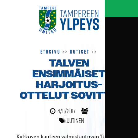
Etusivu
>>
Uutiset
>>
TALVEN
ENSIMMÄISET
HARJOITUS­
OTTELUT SOVITTU
14/11/2017
Uutinen
Kakkosen kauteen valmistautuvan Tampere