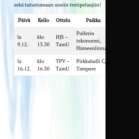
sekä tutustumaan uusiin testipelaajiin!
Päivä
Kello
Ottelu
Paikka
Pullerin
la
klo
HJS –
tekonurmi,
9.12.
13.30
TamU
Hämeenlinna
la
klo
TPV –
Pirkkahalli C,
16.12.
16.30
TamU
Tampere