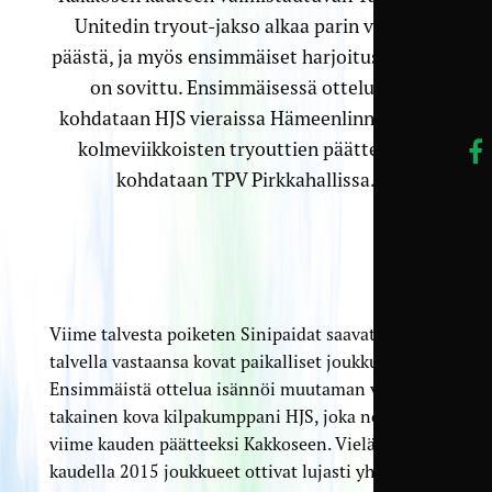
Unitedin tryout-jakso alkaa parin viikon
päästä, ja myös ensimmäiset harjoitusottelut
on sovittu. Ensimmäisessä ottelussa
kohdataan HJS vieraissa Hämeenlinnassa ja
kolmeviikkoisten tryouttien päätteeksi
kohdataan TPV Pirkkahallissa.
Viime talvesta poiketen Sinipaidat saavat jo
talvella vastaansa kovat paikalliset joukkueet.
Ensimmäistä ottelua isännöi muutaman vuoden
takainen kova kilpakumppani HJS, joka nousi
viime kauden päätteeksi Kakkoseen. Vielä
kaudella 2015 joukkueet ottivat lujasti yhteen