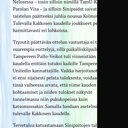
Nelosessa – tosin silloin nimillä TamU-K ja
Parolan Visa – ja silloin Sinipaidat saivat tiukan
taistelun päätteeksi juhlia nousua Kolmoseen.
Tulevalla Kakkosen kaudella joukkueet pelaavat
harmittavasti eri lohkoissa.
Tryoutit päättävän ottelun vastustaja ei tarvitse
suurempia esittelyjä, sillä paikalliskilpailija
Tampereen Pallo-Veikot tuli viimeistään viime
kaudella erittäin tutuksi kaikille Tampere
Unitedin kannattajille. Vaikka harjoitusottelussa
ei ensi sijaisesti pelata tuloksesta, voidaan jo
tässä vaiheessa arvata, että viime kauden
kohtaamiset ja niiden tulokset näkyvät
tunnelmassa niin pukukopeissa kuin
katsomossakin. Samalla luodaan asetelmia myös
tulevalle Kakkosen kaudelle.
Tervetuloa katsastamaan Sinipaitojen talvikunto