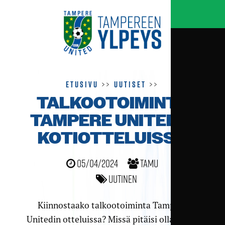
Etusivu
>>
Uutiset
>>
TALKOOTOIMINTA
TAMPERE UNITEDIN
KOTIOTTELUISSA
05/04/2024
TamU
Uutinen
Kiinnostaako talkootoiminta Tampere
Unitedin otteluissa? Missä pitäisi olla? Mitä