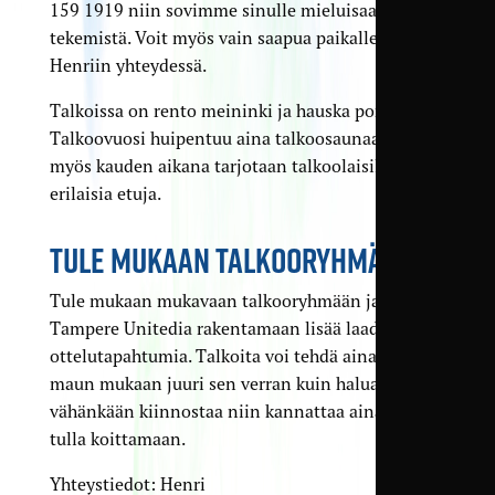
159 1919 niin sovimme sinulle mieluisaa
tekemistä. Voit myös vain saapua paikalle ja olla
Henriin yhteydessä.
Talkoissa on rento meininki ja hauska porukka.
Talkoovuosi huipentuu aina talkoosaunaan, ja
myös kauden aikana tarjotaan talkoolaisille
erilaisia etuja.
TULE MUKAAN TALKOORYHMÄÄN
Tule mukaan mukavaan talkooryhmään ja auta
Tampere Unitedia rakentamaan lisää laadukkaita
ottelutapahtumia. Talkoita voi tehdä aina oman
maun mukaan juuri sen verran kuin haluaa. Jos
vähänkään kiinnostaa niin kannattaa ainakin
tulla koittamaan.
Yhteystiedot: Henri