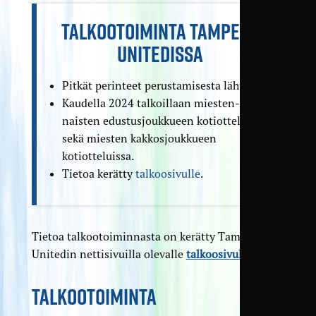
TALKOOTOIMINTA TAMPERE
UNITEDISSA
Pitkät perinteet perustamisesta lähtien.
Kaudella 2024 talkoillaan miesten- ja
naisten edustusjoukkueen kotiotteluissa
sekä miesten kakkosjoukkueen
kotiotteluissa.
Tietoa kerätty
talkoosivulle
.
Tietoa talkootoiminnasta on kerätty Tampere
Unitedin nettisivuilla olevalle
talkoosivulle
.
TALKOOTOIMINTA