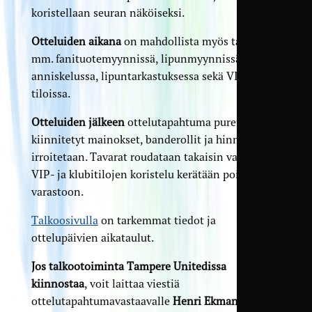
koristellaan seuran näköiseksi.
Otteluiden aikana
on mahdollista myös talkoilla
mm. fanituotemyynnissä, lipunmyynnissä,
anniskelussa, lipuntarkastuksessa sekä VIP-
tiloissa.
Otteluiden jälkeen
ottelutapahtuma puretaan ja
kiinnitetyt mainokset, banderollit ja hinnastot
irroitetaan. Tavarat roudataan takaisin varastoon.
VIP- ja klubitilojen koristelu kerätään pois seuran
varastoon.
Talkoosivulla
on tarkemmat tiedot ja
ottelupäivien aikataulut.
Jos talkootoiminta Tampere Unitedissa
kiinnostaa
, voit laittaa viestiä
ottelutapahtumavastaavalle
Henri Ekmanille
: 040