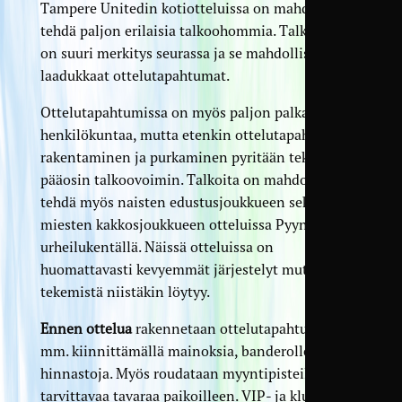
Tampere Unitedin kotiotteluissa on mahdollista
tehdä paljon erilaisia talkoohommia. Talkootyöllä
on suuri merkitys seurassa ja se mahdollistaa
laadukkaat ottelutapahtumat.
Ottelutapahtumissa on myös paljon palkattua
henkilökuntaa, mutta etenkin ottelutapahtuman
rakentaminen ja purkaminen pyritään tekemään
pääosin talkoovoimin. Talkoita on mahdollista
tehdä myös naisten edustusjoukkueen sekä
miesten kakkosjoukkueen otteluissa Pyynikin
urheilukentällä. Näissä otteluissa on
huomattavasti kevyemmät järjestelyt mutta
tekemistä niistäkin löytyy.
Ennen ottelua
rakennetaan ottelutapahtumaa
mm. kiinnittämällä mainoksia, banderolleja ja
hinnastoja. Myös roudataan myyntipisteillä
tarvittavaa tavaraa paikoilleen. VIP- ja klubitiloja