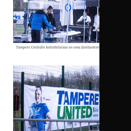
Tampere Unitedin kotiotteluissa on oma fanituotemyyntipiste.