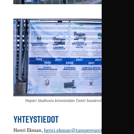
Ympäri Stadionia kiinnitetään TamU banderolleja.
YHTEYSTIEDOT
Henri Ekman,
henri.ekman@tampereunited.fi
,