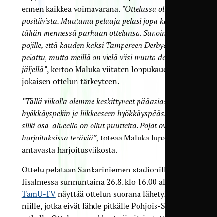
ennen kaikkea voimavarana.
”Ottelussa oli paljon
positiivista. Muutama pelaaja pelasi jopa kauden
tähän mennessä parhaan ottelunsa. Sanoinkin
pojille, että kauden kaksi Tampereen Derbyä on nyt
pelattu, mutta meillä on vielä viisi muuta derbyä
jäljellä”
, kertoo Maluka viitaten loppukauden
jokaisen ottelun tärkeyteen.
”Tällä viikolla olemme keskittyneet pääasiassa
hyökkäyspeliin ja liikkeeseen hyökkäyspäässä, koska
sillä osa-alueella on ollut puutteita. Pojat ovat olleet
harjoituksissa teräviä”
, toteaa Maluka lupauksia
antavasta harjoitusviikosta.
Ottelu pelataan Sankariniemen stadionilla
Iisalmessa sunnuntaina 26.8. klo 16.00 alkaen.
TamU-TV
näyttää ottelun suorana lähetyksenä
niille, jotka eivät lähde pitkälle Pohjois-Savon