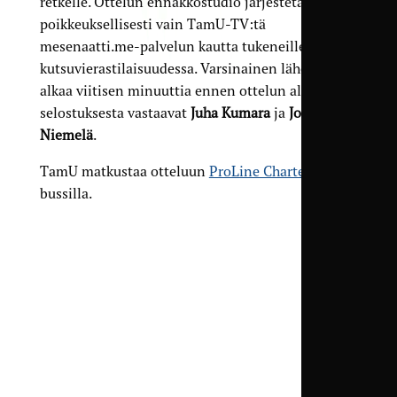
retkelle. Ottelun ennakkostudio järjestetään
poikkeuksellisesti vain TamU-TV:tä
mesenaatti.me-palvelun kautta tukeneille omassa
kutsuvierastilaisuudessa. Varsinainen lähetys
alkaa viitisen minuuttia ennen ottelun alkua, ja
selostuksesta vastaavat
Juha Kumara
ja
Joonas
Niemelä
.
TamU matkustaa otteluun
ProLine Charterin
bussilla.