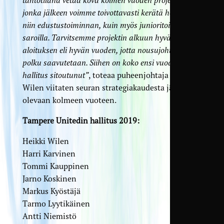
jonka jälkeen voimme toivottavasti kerätä hedelmiä
niin edustustoiminnan, kuin myös junioritoiminnan
saroilla. Tarvitsemme projektin alkuun hyvän
aloituksen eli hyvän vuoden, jotta nousujohteinen
polku saavutetaan. Siihen on koko ensi vuoden
hallitus sitoutunut”
, toteaa puheenjohtaja Heikki
Wilen viitaten seuran strategiakaudesta jäljellä
olevaan kolmeen vuoteen.
Tampere Unitedin hallitus 2019:
Heikki Wilen
Harri Karvinen
Tommi Kauppinen
Jarno Koskinen
Markus Kyöstäjä
Tarmo Lyytikäinen
Antti Niemistö