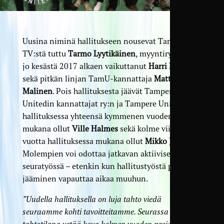
Uusina niminä hallitukseen nousevat TamU-
TV:stä tuttu
Tarmo Lyytikäinen
, myyntiryhmässä
jo kesästä 2017 alkaen vaikuttanut
Harri Karvinen
sekä pitkän linjan TamU-kannattaja
Matti
Malinen
. Pois hallituksesta jäävät Tampere
Unitedin kannattajat ry:n ja Tampere Unitedin
hallituksessa yhteensä kymmenen vuoden ajan
mukana ollut
Ville Halmes
sekä kolme viimeistä
vuotta hallituksessa mukana ollut
Mikko Jokela
.
Molempien voi odottaa jatkavan aktiivisesti
seuratyössä – etenkin kun hallitustyöstä pois
jääminen vapauttaa aikaa muuhun.
”Uudella hallituksella on luja tahto viedä
seuraamme kohti tavoitteitamme. Seurassa on
tahtotilana vetää kova kolmen vuoden projekti,