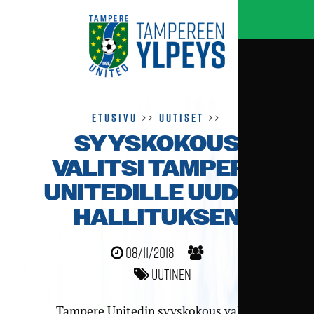
Etusivu
>>
Uutiset
>>
SYYSKOKOUS
VALITSI TAMPERE
UNITEDILLE UUDEN
HALLITUKSEN
08/11/2018
Uutinen
Tampere Unitedin syyskokous valitsi