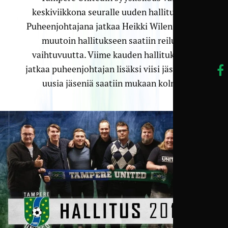
keskiviikkona seuralle uuden hallituksen.
Puheenjohtajana jatkaa Heikki Wilen, mutta
muutoin hallitukseen saatiin reilusti
vaihtuvuutta. Viime kauden hallituksesta
jatkaa puheenjohtajan lisäksi viisi jäsentä, ja
uusia jäseniä saatiin mukaan kolme.