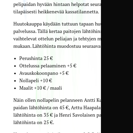
pelipaidan hyvään hintaan helpotat seuran
tilapäisesti heikkenevää kassatilannetta.
Huutokauppa käydään tuttuun tapaan huuto.net-
palvelussa. Tällä kertaa paitojen lähtöhinnat
vaihtelevat ottelun peliajan ja tehtyjen maalien
mukaan. Lähtöhinta muodostuu seuraavasti:
Perushinta 25 €
Ottelussa pelaaminen +5 €
Avauskokoonpano +5 €
Nollapeli +10 €
Maalit +10 € / maali
Näin ollen nollapelin pelanneen Antti Kuusisen
paidan lähtöhinta on 45 €, Arttu Haapalan paidan
lähtöhinta on 35 € ja Henri Savolaisen paidan
lähtöhinta on 25 €.