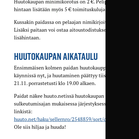
Huutokaupan minimikorotus on 2 €. Pelipaitojen
hintaan lisätään myös 5 € toimituskuluja.
Kussakin paidassa on pelaajan nimikirjoitus.
Lisäksi paitaan voi ostaa aitoustodistuksen 10 €:n
lisähintaan.
HUUTOKAUPAN AIKATAULU
Ensimmäisen kolmen paidan huutokauppa on
käynnissä nyt, ja huutaminen päättyy tiistaina
21.11. porrastetusti klo 19.00 alkaen.
Paidat näkee huuto.netissä huutokaupan
sulkeutumisajan mukaisessa järjestyksessä tästä
linkistä:
huuto.net/haku/sellernro/2548859/sort/closing
.
Ole siis hiljaa ja huuda!