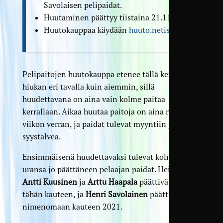
Savolaisen pelipaidat.
Huutaminen päättyy tiistaina 21.11.
Huutokauppaa käydään
huuto.netissä
.
Pelipaitojen huutokauppa etenee tällä kertaa
hiukan eri tavalla kuin aiemmin, sillä
huudettavana on aina vain kolme paitaa
kerrallaan. Aikaa huutaa paitoja on aina reilun
viikon verran, ja paidat tulevat myyntiin pitkin
syystalvea.
Ensimmäisenä huudettavaksi tulevat kolmen
uransa jo päättäneen pelaajan paidat. Heistä
Antti Kuusinen
ja
Arttu Haapala
päättivät pelinsä
tähän kauteen, ja
Henri Savolainen
päätti
nimenomaan kauteen 2021.