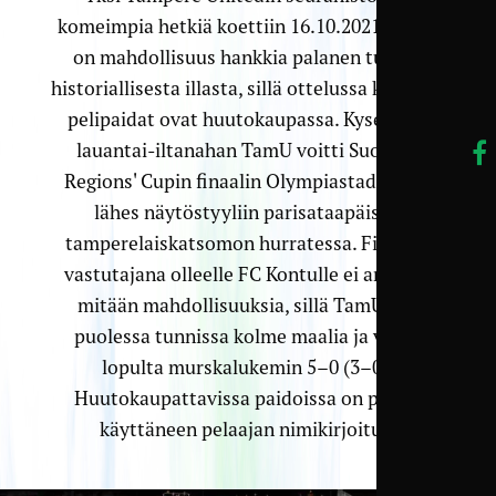
komeimpia hetkiä koettiin 16.10.2021, ja nyt
on mahdollisuus hankkia palanen tuosta
historiallisesta illasta, sillä ottelussa käytetyt
pelipaidat ovat huutokaupassa. Kyseisenä
lauantai-iltanahan TamU voitti Suomen
Regions' Cupin finaalin Olympiastadionilla
lähes näytöstyyliin parisataapäisen
tamperelaiskatsomon hurratessa. Finaalin
vastutajana olleelle FC Kontulle ei annettu
mitään mahdollisuuksia, sillä TamU iski
puolessa tunnissa kolme maalia ja voitti
lopulta murskalukemin 5–0 (3–0).
Huutokaupattavissa paidoissa on paitaa
käyttäneen pelaajan nimikirjoitus.