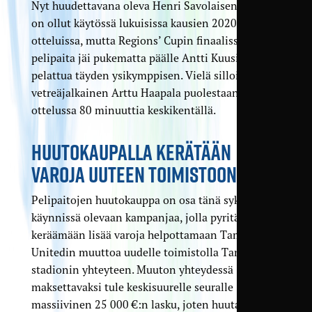
Nyt huudettavana oleva Henri Savolaisen paita
on ollut käytössä lukuisissa kausien 2020–2021
otteluissa, mutta Regions’ Cupin finaalissa
pelipaita jäi pukematta päälle Antti Kuusisen
pelattua täyden ysikymppisen. Vielä silloin
vetreäjalkainen Arttu Haapala puolestaan pelasi
ottelussa 80 minuuttia keskikentällä.
HUUTOKAUPALLA KERÄTÄÄN
VAROJA UUTEEN TOIMISTOON
Pelipaitojen huutokauppa on osa tänä syksynä
käynnissä olevaan kampanjaa, jolla pyritään
keräämään lisää varoja helpottamaan Tampere
Unitedin muuttoa uudelle toimistolla Tammelan
stadionin yhteyteen. Muuton yhteydessä
maksettavaksi tule keskisuurelle seuralle
massiivinen 25 000 €:n lasku, joten huutamalla