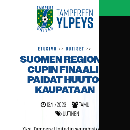
Etusivu
>>
Uutiset
>>
SUOMEN REGIONS’
CUPIN FINAALI­
PAIDAT HUUTO­
KAUPATAAN
13/11/2023
TamU
Uutinen
Yksi Tampere Unitedin seurahistorian