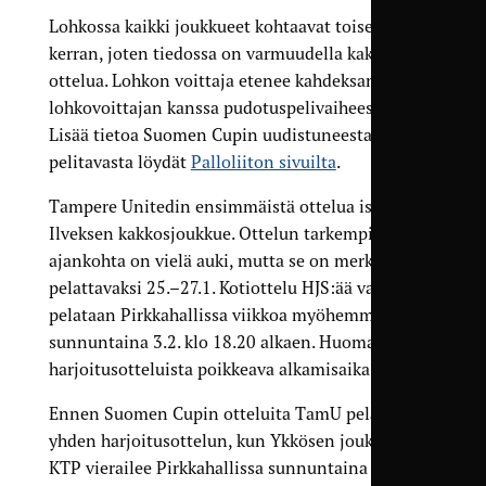
Lohkossa kaikki joukkueet kohtaavat toisensa
kerran, joten tiedossa on varmuudella kaksi
ottelua. Lohkon voittaja etenee kahdeksan muun
lohkovoittajan kanssa pudotuspelivaiheeseen.
Lisää tietoa Suomen Cupin uudistuneesta
pelitavasta löydät
Palloliiton sivuilta
.
Tampere Unitedin ensimmäistä ottelua isännöi
Ilveksen kakkosjoukkue. Ottelun tarkempi
ajankohta on vielä auki, mutta se on merkitty
pelattavaksi 25.–27.1. Kotiottelu HJS:ää vastaan
pelataan Pirkkahallissa viikkoa myöhemmin
sunnuntaina 3.2. klo 18.20 alkaen. Huomaa
harjoitusotteluista poikkeava alkamisaika!
Ennen Suomen Cupin otteluita TamU pelaa vielä
yhden harjoitusottelun, kun Ykkösen joukkue FC
KTP vierailee Pirkkahallissa sunnuntaina 13.1.