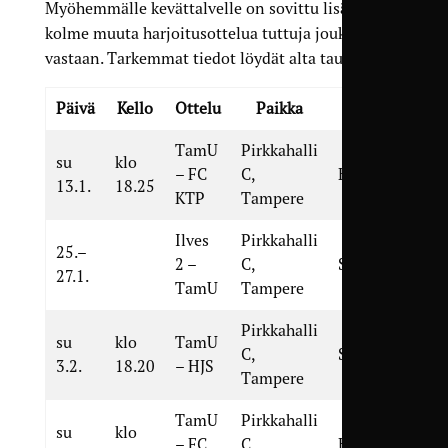
Myöhemmälle kevättalvelle on sovittu lisäksi
kolme muuta harjoitusottelua tuttuja joukkueita
vastaan. Tarkemmat tiedot löydät alta taulukosta.
Päivä
Kello
Ottelu
Paikka
Kilpailu
TamU
Pirkkahalli
su
klo
– FC
C,
Harjoitusottelu
13.1.
18.25
KTP
Tampere
Ilves
Pirkkahalli
25.–
2 –
C,
Suomen Cup
27.1.
TamU
Tampere
Pirkkahalli
su
klo
TamU
C,
Suomen Cup
3.2.
18.20
– HJS
Tampere
TamU
Pirkkahalli
su
klo
– FC
C,
Harjoitusottelu