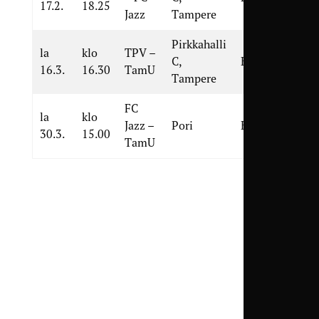
17.2.
18.25
Jazz
Tampere
Pirkkahalli
la
klo
TPV –
C,
Harjoitusottelu
16.3.
16.30
TamU
Tampere
FC
la
klo
Jazz –
Pori
Harjoitusottelu
30.3.
15.00
TamU