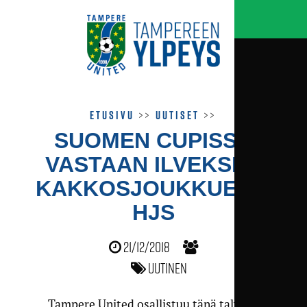
Etusivu
>>
Uutiset
>>
SUOMEN CUPISSA
VASTAAN ILVEKSEN
KAKKOS­JOUKKUE JA
HJS
21/12/2018
Uutinen
Tampere United osallistuu tänä talvena