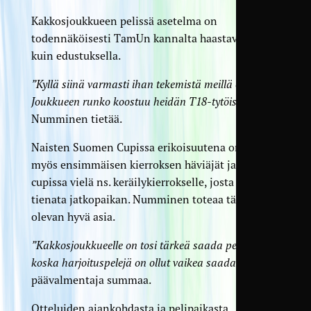
Kakkosjoukkueen pelissä asetelma on
todennäköisesti TamUn kannalta haastavampi
kuin edustuksella.
”Kyllä siinä varmasti ihan tekemistä meillä on.
Joukkueen runko koostuu heidän T18-tytöistään”
,
Numminen tietää.
Naisten Suomen Cupissa erikoisuutena on se, että
myös ensimmäisen kierroksen häviäjät jatkavat
cupissa vielä ns. keräily­kierrokselle, josta voi vielä
tienata jatkopaikan. Numminen toteaa tämän
olevan hyvä asia.
”Kakkosjoukkueelle on tosi tärkeä saada pelejä alle,
koska harjoitus­pelejä on ollut vaikea saada”
,
päävalmentaja summaa.
Otteluiden ajankohdasta ja pelipaikasta