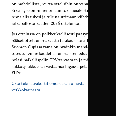
on mahdollista, mutta otteluihin on vapaa pääsy.
Siksi kyse on nimenomaan tuki­kausikortista.
Anna siis tukesi ja tule nauttimaan viihdyttävästä
jalkapallosta kauden 2025 otteluissa!
Jos ottelussa on poikkeuksellisesti pääsy­maksu,
pääset otteluun maksutta tuki­kausikortilla.
Suomen Cupissa tämä on hyvinkin mahdollista, ja
toteutui viime kaudella kun naisten edustus
pelasi paikallis­pelin TPV:tä vastaan ja miesten
kakkos­joukkue sai vastaansa liigassa pelanneen
EIF:n.
Osta tukikausikortit emoseuran omasta Holvi-
verkkokaupasta
!