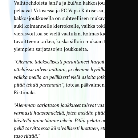
Vaihtoehdoista JanPa ja EuPan kakkosjoukkue
pelaavat Vitosessa ja FC Vapsi Kutosessa, joten
kakkos­joukkueella on suhteellisen mukavasti tie
auki kolmannelle kierrokselle, vaikka toki kaksi
vieras­voittoa se vielä vaatiikin. Kolmas kierros on
tavoitteena tärkeä, koska silloin mukaan tulee
ylempien sarjatasojen joukkueita.
”Olemme tuloksellisesti parantaneet harjoitus­
otteluissa talven mittaan, ja olemme hyvällä tiellä,
vaikka meillä on pelillisesti vielä asioita jotka voi ja
pitää tehdä paremmin”
, toteaa päävalmentaja Jani
Ristimäki.
”Alemman sarjatason joukkueet tulevat vastaan
varmasti haasto­mielellä, joten meidän pitää osata
käsitellä painetilanne oikein. Pitää pelata omaa
peliä tarvittaessa kärsivällisesti luottaen, että oma
taso riittää.”