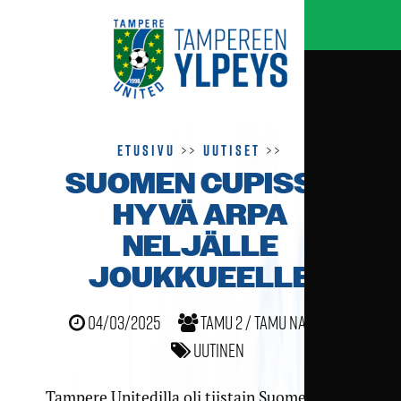
Etusivu
>>
Uutiset
>>
SUOMEN CUPISSA
HYVÄ ARPA
NELJÄLLE
JOUKKUEELLE
04/03/2025
TamU 2 / TamU naiset
Uutinen
Tampere Unitedilla oli tiistain Suomen Cup -