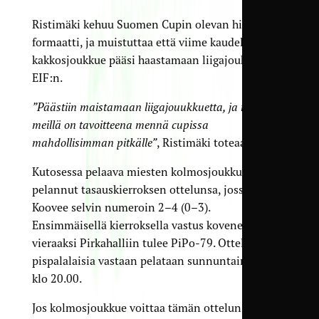
Ristimäki kehuu Suomen Cupin olevan hieno
formaatti, ja muistuttaa että viime kaudella
kakkosjoukkue pääsi haastamaan liigajoukkue
EIF:n.
”Päästiin maistamaan liigajouukkuetta, ja nytkin
meillä on tavoitteena mennä cupissa
mahdollisimman pitkälle”
, Ristimäki toteaa.
Kutosessa pelaava miesten kolmosjoukkue on jo
pelannut tasaus­kierroksen ottelunsa, jossa kaatui
Koovee selvin numeroin 2–4 (0–3).
Ensimmäisellä kierroksella vastus kovenee, kun
vieraaksi Pirkahalliin tulee PiPo-79. Ottelu
pispalalaisia vastaan pelataan sunnuntaina 16.3.
klo 20.00.
Jos kolmosjoukkue voittaa tämän ottelun,