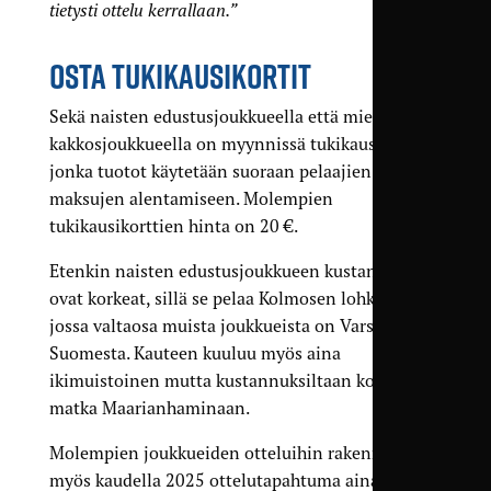
tietysti ottelu kerrallaan.”
OSTA TUKIKAUSIKORTIT
Sekä naisten edustus­joukkueella että miesten
kakkos­joukkueella on myynnissä tuki­kausikortti,
jonka tuotot käytetään suoraan pelaajien kausi­
maksujen alentamiseen. Molempien
tukikausikorttien hinta on 20 €.
Etenkin naisten edustus­joukkueen kustannukset
ovat korkeat, sillä se pelaa Kolmosen lohkssa,
jossa valtaosa muista joukkueista on Varsinais-
Suomesta. Kauteen kuuluu myös aina
ikimuistoinen mutta kustannuksiltaan korkea
matka Maarianhaminaan.
Molempien joukkueiden otteluihin rakennetaan
myös kaudella 2025 ottelu­tapahtuma aina kun se