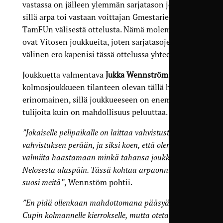
vastassa on jälleen ylemmän sarjatason joukkue,
sillä arpa toi vastaan voittajan Gmestarien ja
TamFUn välisestä ottelusta. Nämä molemmat
ovat Vitosen joukkueita, joten sarjatasojen
välinen ero kapenisi tässä ottelussa yhteen.
Joukkuetta valmentava
Jukka Wennström
kertoo
kolmos­joukkueen tilanteen olevan tällä hetkellä
erinomainen, sillä joukkueeseen on enemmän
tulijoita kuin on mahdollisuus peluuttaa.
”Jokaiselle pelipaikalle on laittaa vahvistusta
vahvistuksen perään, ja siksi koen, että olemme
valmiita haastamaan minkä tahansa joukkueen
Nelosesta alaspäin. Tässä kohtaa arpaonni siis
suosi meitä”
, Wennstöm pohtii.
”En pidä ollenkaan mahdottomana pääsyä Suomen
Cupin kolmannelle kierrokselle, mutta otetaan