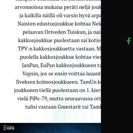
arvonnoissa mukana peräti neljä joukkuetta,
ja kaikilla näillä oli varsin hyvä arpaonni.
Naisten edustus­joukkue kohtaa Nelosessa
pelaavan Oriveden Tuiskun, ja naisten
kakkos­joukkue puolestaan sai kotiottelun
TPV:n kakkos­joukkuetta vastaan. Miesten
puolella kakkos­joukkue kohtaa vieraissa
JanPan, EuPan kakkos­joukkueen tai FC
Vapsin, jos se ensin voittaa lauantaina
Ilveksen kolmos­joukkueen. TamUn kolmos­
joukkueen tiellä puolestaan on 1. kierroksella
vielä PiPo-79, mutta seuraavassa ottelussa
tulisi vastaan Gmestarit tai TamFU.