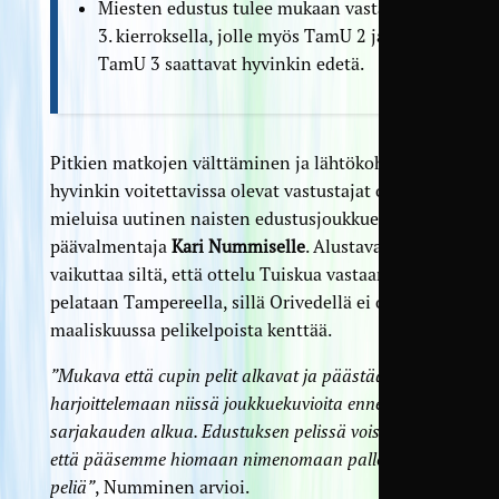
Miesten edustus tulee mukaan vasta
3. kierroksella, jolle myös TamU 2 ja
TamU 3 saattavat hyvinkin edetä.
Pitkien matkojen välttäminen ja lähtö­kohtaisesti
hyvinkin voitettavissa olevat vastustajat olivat
mieluisa uutinen naisten edustus­joukkueen
päävalmentaja
Kari Nummiselle
. Alustavasti
vaikuttaa siltä, että ottelu Tuiskua vastaan
pelataan Tampereella, sillä Orivedellä ei ole
maaliskuussa pelikelpoista kenttää.
”Mukava että cupin pelit alkavat ja päästään
harjoittelemaan niissä joukkue­kuvioita ennen
sarjakauden alkua. Edustuksen pelissä voisi olettaa,
että pääsemme hiomaan nimenomaan pallollista
peliä”
, Numminen arvioi.