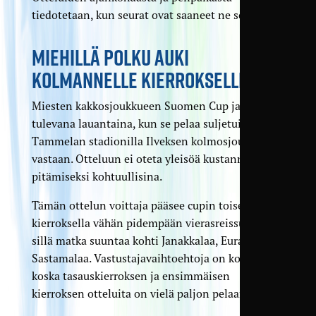
tiedotetaan, kun seurat ovat saaneet ne sovittua
MIEHILLÄ POLKU AUKI
KOLMANNELLE KIERROKSELLE
Miesten kakkosjoukkueen Suomen Cup jatkuu jo
tulevana lauantaina, kun se pelaa suljetuin ovin
Tammelan stadionilla Ilveksen kolmos­joukkuetta
vastaan. Otteluun ei oteta yleisöä kustannuksien
pitämiseksi kohtuullisina.
Tämän ottelun voittaja pääsee cupin toisella
kierroksella vähän pidempään vieras­reissuun,
sillä matka suuntaa kohti Janakkalaa, Euraa tai
Sastamalaa. Vastustaja­vaihtoehtoja on kolme,
koska tasaus­kierroksen ja ensimmäisen
kierroksen otteluita on vielä paljon pelaamatta.