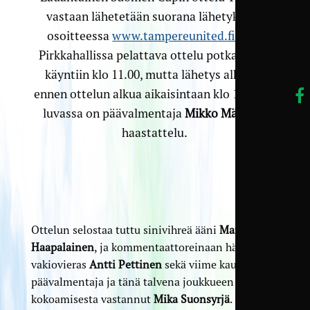
vastaan lähetetään suorana lähetyksenä
osoitteessa
www.tampereunited.fi/live
.
Pirkkahallissa pelattava ottelu potkaistaan
käyntiin klo 11.00, mutta lähetys alkaa jo
ennen ottelun alkua aikaisintaan klo 10.30, ja
luvassa on päävalmentaja
Mikko Mäkelän
haastattelu.
Ottelun selostaa tuttu sinivihreä ääni
Manu
Haapalainen
, ja kommentaattoreinaan hänellä on
vakiovieras
Antti Pettinen
sekä viime kauden
päävalmentaja ja tänä talvena joukkueen
kokoamisesta vastannut
Mika Suonsyrjä
.