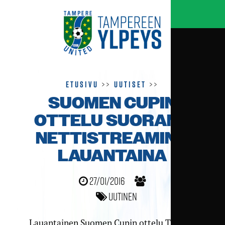
Etusivu
>>
Uutiset
>>
SUOMEN CUPIN
OTTELU SUORANA
NETTISTREAMINA
LAUANTAINA
27/01/2016
Uutinen
Lauantainen Suomen Cupin ottelu TP-T:tä