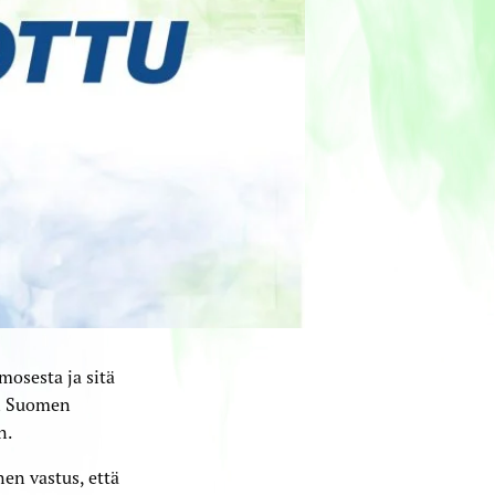
osesta ja sitä
an Suomen
n.
en vastus, että