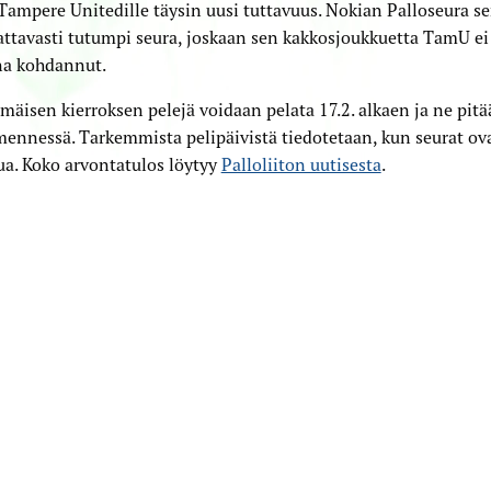
Tampere Unitedille täysin uusi tuttavuus. Nokian Palloseura se
tavasti tutumpi seura, joskaan sen kakkosjoukkuetta TamU ei
na kohdannut.
äisen kierroksen pelejä voidaan pelata 17.2. alkaen ja ne pitä
mennessä. Tarkemmista pelipäivistä tiedotetaan, kun seurat ov
ua. Koko arvontatulos löytyy
Palloliiton uutisesta
.