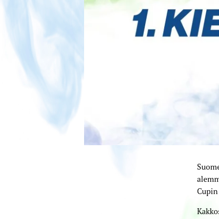
Suomen
alemm
Cupin
Kakkos