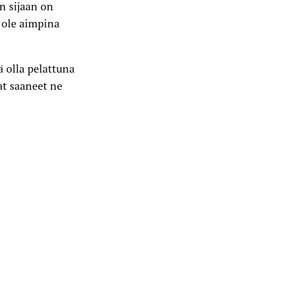
n sijaan on
 ole aimpina
ä olla pelattuna
at saaneet ne