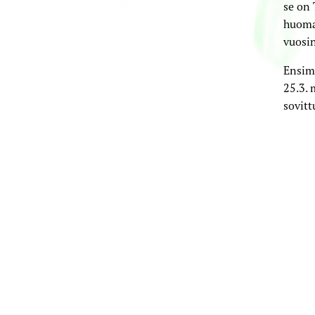
se on 
huomat
vuosi
Ensimm
25.3. 
sovitt