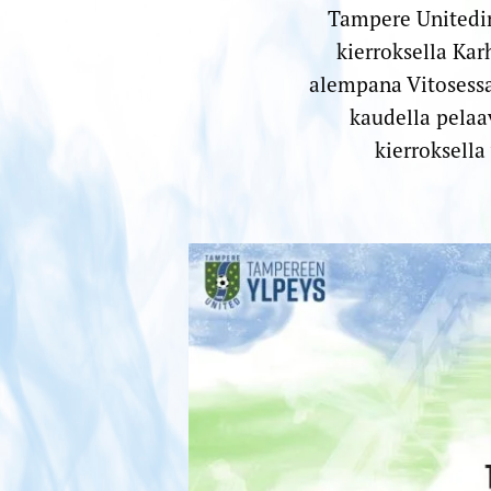
Tampere Unitedi
kierroksella Kar
alempana Vitosessa
kaudella pela
kierroksell