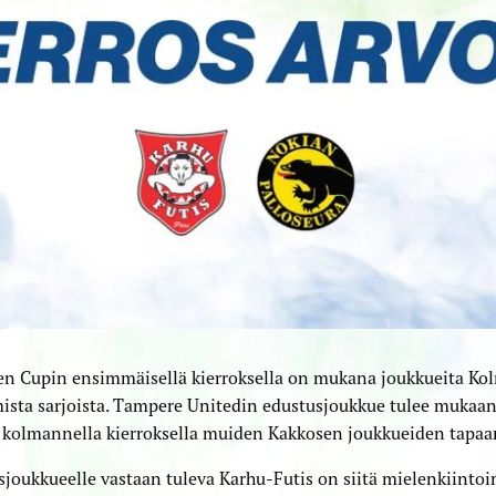
 Cupin ensimmäisellä kierroksella on mukana joukkueita Kolm
ista sarjoista. Tampere Unitedin edustusjoukkue tulee muka
 kolmannella kierroksella muiden Kakkosen joukkueiden tapaa
joukkueelle vastaan tuleva Karhu-Futis on siitä mielenkiintoin