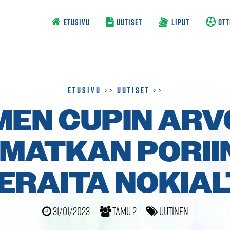
ETUSIVU
UUTISET
LIPUT
OTT
Etusivu
>>
Uutiset
>>
EN CUPIN AR
 MATKAN PORII
ERAITA NOKIA
31/01/2023
TamU 2
Uutinen