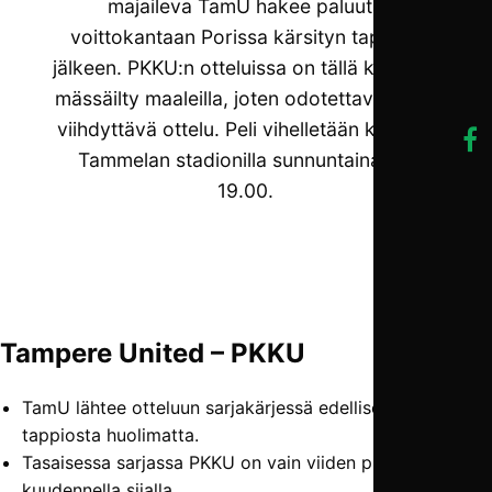
majaileva TamU hakee paluuta
voittokantaan Porissa kärsityn tappion
jälkeen. PKKU:n otteluissa on tällä kaudella
mässäilty maaleilla, joten odotettavissa on
viihdyttävä ottelu. Peli vihelletään käyntiin
Tammelan stadionilla sunnuntaina klo
19.00.
Tampere United – PKKU
TamU lähtee otteluun sarjakärjessä edellisen ottelun
tappiosta huolimatta.
Tasaisessa sarjassa PKKU on vain viiden pisteen päässä
kuudennella sijalla.