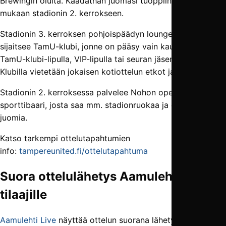
Brewingin oluita. Kaadathan juomasi tuoppiin, jos otat sen
mukaan stadionin 2. kerrokseen.
Stadionin 3. kerroksen pohjoispäädyn loungetilassa
sijaitsee TamU-klubi, jonne on pääsy vain kausikortilla,
TamU-klubi-lipulla, VIP-lipulla tai seuran jäsenkortilla.
Klubilla vietetään jokaisen kotiottelun etkot ja jatkot.
Stadionin 2. kerroksessa palvelee Nohon operoima
sporttibaari, josta saa mm. stadionruokaa ja erilaisia
juomia.
Katso tarkempi ottelutapahtumien
info:
tampereunited.fi/ottelutapahtuma
Suora ottelulähetys Aamulehden
tilaajille
Aamulehti Live
näyttää ottelun suorana lähetyksenä