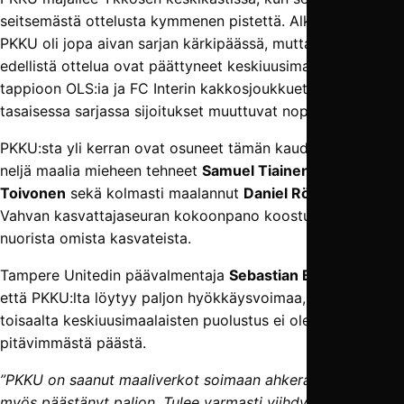
seitsemästä ottelusta kymmenen pistettä. Alkukaudesta
PKKU oli jopa aivan sarjan kärkipäässä, mutta kaksi
edellistä ottelua ovat päättyneet keskiuusimaalaisilla
tappioon OLS:ia ja FC Interin kakkosjoukkuetta vastaan, ja
tasaisessa sarjassa sijoitukset muuttuvat nopeasti.
PKKU:sta yli kerran ovat osuneet tämän kauden Ykkösessä
neljä maalia mieheen tehneet
Samuel Tiainen
ja
Hugo
Toivonen
sekä kolmasti maalannut
Daniel Rökman
.
Vahvan kasvattajaseuran kokoonpano koostuu lähinnä
nuorista omista kasvateista.
Tampere Unitedin päävalmentaja
Sebastian Bowles
tietää,
että PKKU:lta löytyy paljon hyökkäysvoimaa, mutta
toisaalta keskiuusimaalaisten puolustus ei ole ollut sarjan
pitävimmästä päästä.
”PKKU on saanut maaliverkot soimaan ahkeraan, mutta
myös päästänyt paljon. Tulee varmasti viihdyttävä ottelu,