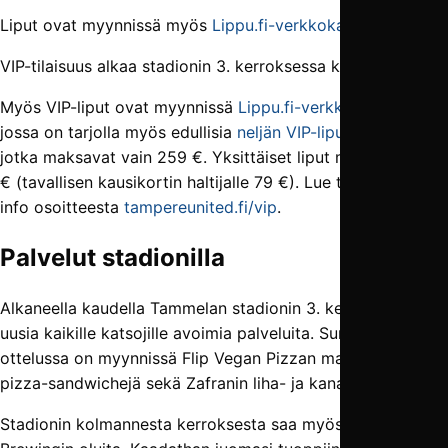
Liput ovat myynnissä myös
Lippu.fi-verkkokaupassa
.
VIP-tilaisuus alkaa stadionin 3. kerroksessa klo 17.30.
Myös VIP-liput ovat myynnissä
Lippu.fi-verkkokaupassa
,
jossa on tarjolla myös edullisia
neljän VIP-lipun sarja­lippuja
,
jotka maksavat vain 259 €. Yksittäiset liput maksavat 89
€ (tavallisen kausikortin haltijalle 79 €). Lue tarkempi VIP-
info osoitteesta
tampereunited.fi/vip
.
Palvelut stadionilla
Alkaneella kaudella Tammelan stadionin 3. kerroksessa on
uusia kaikille katsojille avoimia palveluita. Sunnuntain
ottelussa on myynnissä Flip Vegan Pizzan maukkaita
pizza-sandwichejä sekä Zafranin liha- ja kanawrappeja.
Stadionin kolmannesta kerroksesta saa myös Pyynikin