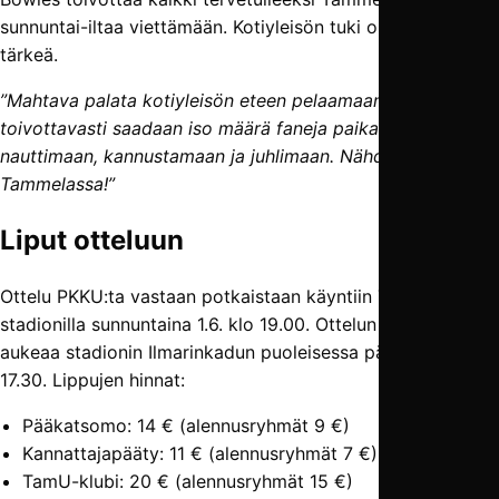
sunnuntai-iltaa viettämään. Kotiyleisön tuki on joukkueelle
tärkeä.
”Mahtava palata kotiyleisön eteen pelaamaan, ja
toivottavasti saadaan iso määrä faneja paikan päälle
nauttimaan, kannustamaan ja juhlimaan. Nähdään
Tammelassa!”
Liput otteluun
Ottelu PKKU:ta vastaan potkaistaan käyntiin Tammelan
stadionilla sunnuntaina 1.6. klo 19.00. Ottelun lipunmyynti
aukeaa stadionin Ilmarinkadun puoleisessa päädyssä klo
17.30. Lippujen hinnat:
Pääkatsomo: 14 € (alennusryhmät 9 €)
Kannattajapääty: 11 € (alennusryhmät 7 €)
TamU-klubi: 20 € (alennusryhmät 15 €)