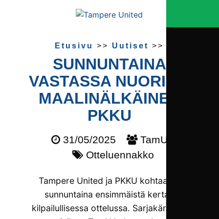
Etusivu
>>
Uutiset
>>
SUNNUNTAINA
VASTASSA NUORI JA
MAALI­NÄLKÄINEN
PKKU
31/05/2025
TamU
Otteluennakko
Tampere United ja PKKU kohtaavat
sunnuntaina ensimmäistä kertaa
kilpailullisessa ottelussa. Sarjakärjessä