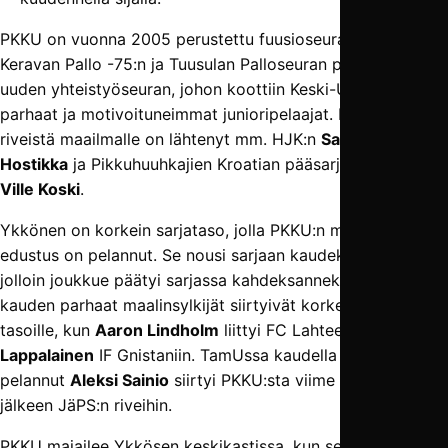
PKKU on vuonna 2005 perustettu fuusioseura, joka syntyi
Keravan Pallo -75:n ja Tuusulan Palloseuran perustaessa
uuden yhteistyöseuran, johon koottiin Keski-Uudenmaan
parhaat ja motivoituneimmat junioripelaajat. PKKU:n
riveistä maailmalle on lähtenyt mm. HJK:n
Santeri
Hostikka
ja Pikkuhuuhkajien Kroatian pääsarjassa pelaava
Ville Koski
.
Ykkönen on korkein sarjataso, jolla PKKU:n miesten
edustus on pelannut. Se nousi sarjaan kaudeksi 2024,
jolloin joukkue päätyi sarjassa kahdeksanneksi. Viime
kauden parhaat maalinsylkijät siirtyivät korkeammille
tasoille, kun
Aaron Lindholm
liittyi FC Lahteen ja
Elmeri
Lappalainen
IF Gnistaniin. TamUssa kaudella 2019
pelannut
Aleksi Sainio
siirtyi PKKU:sta viime kauden
jälkeen JäPS:n riveihin.
PKKU majailee Ykkösen keskikastissa, kun se on kerännyt