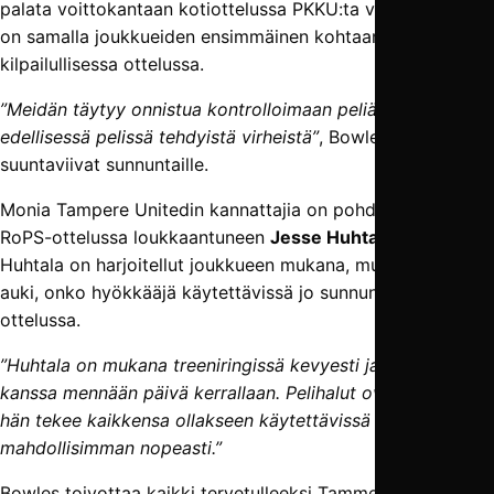
palata voittokantaan kotiottelussa PKKU:ta vastaan. Ottelu
on samalla joukkueiden ensimmäinen kohtaaminen
kilpailullisessa ottelussa.
”Meidän täytyy onnistua kontrolloimaan peliä ja oppia
edellisessä pelissä tehdyistä virheistä”
, Bowles paaluttaa
suuntaviivat sunnuntaille.
Monia Tampere Unitedin kannattajia on pohdituttanut
RoPS-ottelussa loukkaantuneen
Jesse Huhtalan
tilanne.
Huhtala on harjoitellut joukkueen mukana, mutta vielä on
auki, onko hyökkääjä käytettävissä jo sunnuntain
ottelussa.
”Huhtala on mukana treeniringissä kevyesti ja Jessen
kanssa mennään päivä kerrallaan. Pelihalut ovat kovat, ja
hän tekee kaikkensa ollakseen käytettävissä
mahdollisimman nopeasti.”
Bowles toivottaa kaikki tervetulleeksi Tammelaan