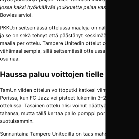
jossa kaksi hyökkäävää joukkuetta pelaa vastakkain”
,
Bowles arvioi.
PKKU:n seitsemässä ottelussa maaleja on nähty peräti 32,
ja se on sekä tehnyt että päästänyt keskimäärin yli kaksi
maalia per ottelu. Tampere Unitedin ottelut ovat olleet
vähämaalisempia, sillä seitsemässä ottelussa on nähty 18
osumaa.
Haussa paluu voittojen tielle
TamUn viiden ottelun voittoputki katkesi viime viikolla
Porissa, kun FC Jazz vei pisteet lukemiin 3–2 päättyneessä
ottelussa. Tasainen ottelu olisi voinut päättyä kummin päin
tahansa, mutta tällä kertaa pallo pomppi porilaisille
suotuisammin.
Sunnuntaina Tampere Unitedilla on taas mahdollisuus