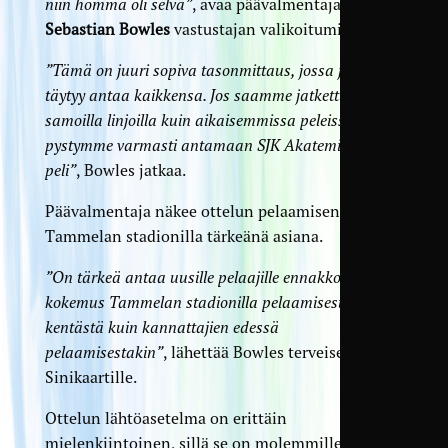
niin homma oli selvä”
, avaa päävalmentaja
Sebastian Bowles
vastustajan valikoitumista.
”Tämä on juuri sopiva tasonmittaus, jossa jokaisen
täytyy antaa kaikkensa. Jos saamme jatkettua
samoilla linjoilla kuin aikaisemmissa peleissä,
pystymme varmasti antamaan SJK Akatemialle hyvä
peli”
, Bowles jatkaa.
Päävalmentaja näkee ottelun pelaamisen
Tammelan stadionilla tärkeänä asiana.
”On tärkeä antaa uusille pelaajille ennakkoon
kokemus Tammelan stadionilla pelaamisesta. Niin
kentästä kuin kannattajien edessä
pelaamisestakin”
, lähettää Bowles terveisensä
Sinikaartille.
Ottelun lähtöasetelma on erittäin
mielenkiintoinen, sillä se on molemmille