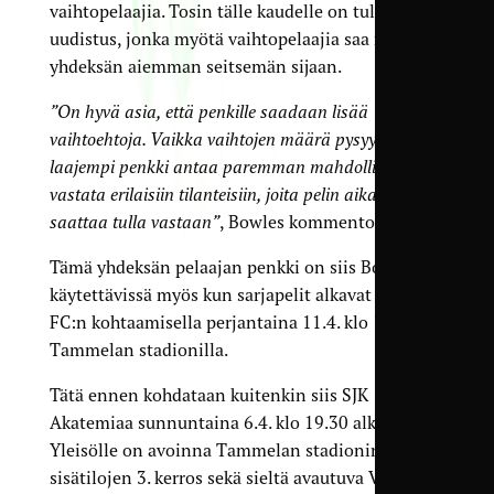
vaihtopelaajia. Tosin tälle kaudelle on tullut
uudistus, jonka myötä vaihtopelaajia saa nimetä
yhdeksän aiemman seitsemän sijaan.
”On hyvä asia, että penkille saadaan lisää
vaihtoehtoja. Vaikka vaihtojen määrä pysyy viidessä,
laajempi penkki antaa paremman mahdollisuuden
vastata erilaisiin tilanteisiin, joita pelin aikana
saattaa tulla vastaan”
, Bowles kommentoi.
Tämä yhdeksän pelaajan penkki on siis Bowlesin
käytettävissä myös kun sarjapelit alkavat Atlantis
FC:n kohtaamisella perjantaina 11.4. klo 19.00
Tammelan stadionilla.
Tätä ennen kohdataan kuitenkin siis SJK
Akatemiaa sunnuntaina 6.4. klo 19.30 alkaen.
Yleisölle on avoinna Tammelan stadionin
sisätilojen 3. kerros sekä sieltä avautuva VIP-