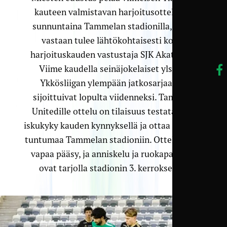
kauteen valmistavan harjoitus­ottelunsa
sunnuntaina Tammelan stadionilla, jossa
vastaan tulee lähtö­kohtaisesti kovin
harjoitus­kauden vastustaja SJK Akatemia.
Viime kaudella seinäjokelaiset ylsivät
Ykkösliigan ylempään jatkosarjaan ja
sijoittuivat lopulta viidenneksi. Tampere
Unitedille ottelu on tilaisuus testata oma
iskukyky kauden kynnyksellä ja ottaa samalla
tuntumaa Tammelan stadioniin. Otteluun on
vapaa pääsy, ja anniskelu ja ruokapalvelut
ovat tarjolla stadionin 3. kerroksessa.