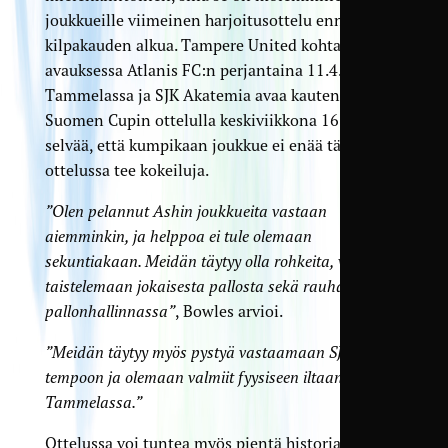
joukkueille viimeinen harjoitusottelu ennen
kilpakauden alkua. Tampere United kohtaa sarja-
avauksessa Atlanis FC:n perjantaina 11.4.
Tammelassa ja SJK Akatemia avaa kautensa
Suomen Cupin ottelulla keskiviikkona 16.4. On
selvää, että kumpikaan joukkue ei enää tässä
ottelussa tee kokeiluja.
”Olen pelannut Ashin joukkueita vastaan
aiemminkin, ja helppoa ei tule olemaan
sekuntiakaan. Meidän täytyy olla rohkeita, valmiit
taistelemaan jokaisesta pallosta sekä rauhallisia
pallonhallinnassa”
, Bowles arvioi.
”Meidän täytyy myös pystyä vastaamaan SJK:n
tempoon ja olemaan valmiit fyysiseen iltaan
Tammelassa.”
Ottelussa voi tuntea myös pientä historian