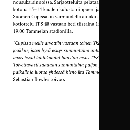
nousukarsinnoissa. Sarjaotteluita pelataan
kotona 13–14 kauden kulusta riippuen, ja
Suomen Cupissa on varmuudella ainakin yksi
kotiottelu TPS:ää vastaan heti tiistaina 15.4. klo
19.00 Tammelan stadionilla.
”Cupissa meille arvottiin vastaan toinen Ykkösliigan
joukkue, joten hyvä esitys sunnuntaina antaisi meille
myös hyvät lähtökohdat haastaa myös TPS.
Toivottavasti saadaan sunnuntaina paljon yleisöä
paikalle ja luotua yhdessä hieno ilta Tammelassa”
,
Sebastian Bowles toivoo.