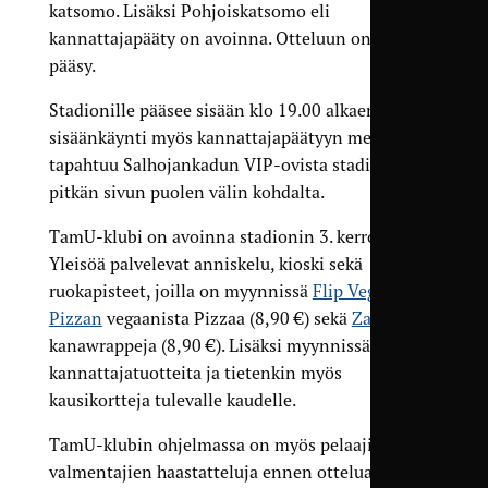
katsomo. Lisäksi Pohjoiskatsomo eli
kannattajapääty on avoinna. Otteluun on vapaa
pääsy.
Stadionille pääsee sisään klo 19.00 alkaen, ja
sisäänkäynti myös kannattajapäätyyn menijöille
tapahtuu Salhojankadun VIP-ovista stadionin
pitkän sivun puolen välin kohdalta.
TamU-klubi on avoinna stadionin 3. kerroksessa.
Yleisöä palvelevat anniskelu, kioski sekä
ruokapisteet, joilla on myynnissä
Flip Vegan
Pizzan
vegaanista Pizzaa (8,90 €) sekä
Zafranin
kanawrappeja (8,90 €). Lisäksi myynnissä on
kannattajatuotteita ja tietenkin myös
kausikortteja tulevalle kaudelle.
⁠TamU-klubin ohjelmassa on myös pelaajien ja
valmentajien haastatteluja ennen ottelua ja sen