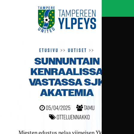
Etusivu
>>
Uutiset
>>
SUNNUNTAIN
KENRAALISSA
VASTASSA SJK
AKATEMIA
05/04/2025
TamU
Otteluennakko
Miesten edustus pelaa viimeisen Ykkösen