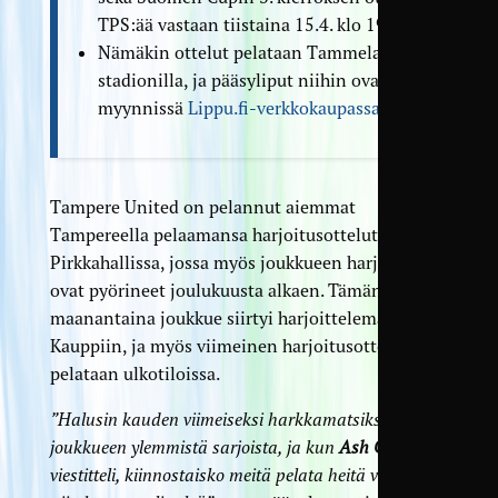
TPS:ää vastaan tiistaina 15.4. klo 19.00.
Nämäkin ottelut pelataan Tammelan
stadionilla, ja pääsyliput niihin ovat
myynnissä
Lippu.fi-verkkokaupassa
.
Tampere United on pelannut aiemmat
Tampereella pelaamansa harjoitusottelut
Pirkkahallissa, jossa myös joukkueen harjoitukset
ovat pyörineet joulukuusta alkaen. Tämän viikon
maanantaina joukkue siirtyi harjoittelemaan
Kauppiin, ja myös viimeinen harjoitusottelu
pelataan ulkotiloissa.
”Halusin kauden viimeiseksi harkkamatsiksi kovan
joukkueen ylemmistä sarjoista, ja kun
Ash Civil
viestitteli, kiinnostaisko meitä pelata heitä vastaan