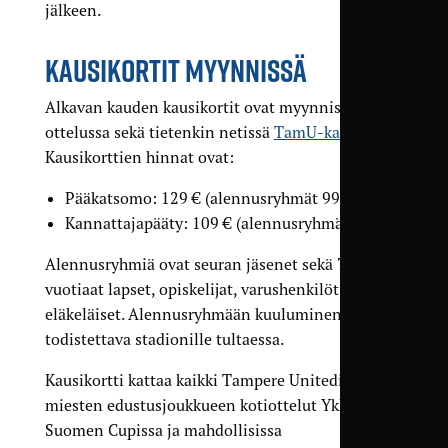
jälkeen.
KAUSIKORTIT MYYNNISSÄ
Alkavan kauden kausikortit ovat myynnissä
ottelussa sekä tietenkin netissä
TamU-kaupassa
.
Kausikorttien hinnat ovat:
Pääkatsomo: 129 € (alennusryhmät 99 €)
Kannattajapääty: 109 € (alennusryhmät 79 €)
Alennusryhmiä ovat seuran jäsenet sekä 7–16-
vuotiaat lapset, opiskelijat, varushenkilöt ja
eläkeläiset. Alennusryhmään kuuluminen on
todistettava stadionille tultaessa.
Kausikortti kattaa kaikki Tampere Unitedin
miesten edustusjoukkueen kotiottelut Ykkösessä,
Suomen Cupissa ja mahdollisissa