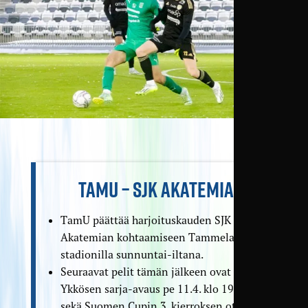
TAMU – SJK AKATEMIA
TamU päättää harjoituskauden SJK
Akatemian kohtaamiseen Tammelan
stadionilla sunnuntai-iltana.
Seuraavat pelit tämän jälkeen ovat
Ykkösen sarja-avaus pe 11.4. klo 19.00
sekä Suomen Cupin 3. kierroksen ottelu