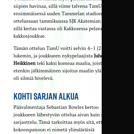
siipien havinaa, sillä viime talvena TamU kohtasi
ensimmäisessä uuden Tammelan stadionin
ottelussaan tammikuussa SJK Akatemian – tosin
sillä kertaa vastassa oli Kakkosessa pelannut
kakkosjoukkue.
Tämän ottelun TamU voitti selvin 4–1 (2–1)
lukemin, ja joukkueen nykypelaajista
Juho
Heikkinen
teki kaksi komeaa maalia, joista
etenkin jälkimmäinen sijoitus maalin yläkulmaan
oli silmiä hivelevä.
KOHTI SARJAN ALKUA
Päävalmentaja Sebastian Bowles kertoo
joukkueen lähestyvän ottelua aivan kuin se olisi
sarjaottelu. Tämä tarkoittaa myös sitä, että
kokoonpanoon ei nimetä ylimääräisiä