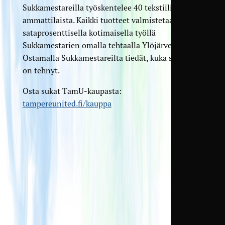
Sukkamestareilla työskentelee 40 tekstiilialan
ammattilaista. Kaikki tuotteet valmistetaan
sataprosenttisella kotimaisella työllä
Sukkamestarien omalla tehtaalla Ylöjärvellä.
Ostamalla Sukkamestareilta tiedät, kuka sukkasi
on tehnyt.
Osta sukat TamU-kaupasta:
tampereunited.fi/kauppa