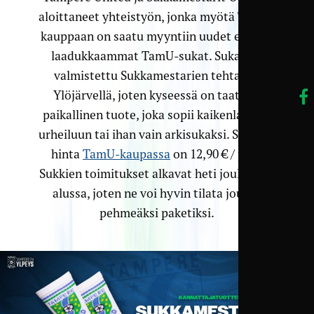
aloittaneet yhteistyön, jonka myötä TamU-
kauppaan on saatu myyntiin uudet entistä
laadukkaammat TamU-sukat. Sukat on
valmistettu Sukkamestarien tehtaalla
Ylöjärvellä, joten kyseessä on taatusti
paikallinen tuote, joka sopii kaikenlaiseen
urheiluun tai ihan vain arkisukaksi. Sukkien
hinta
TamU-kaupassa
on 12,90 € / pari.
Sukkien toimitukset alkavat heti joulukuun
alussa, joten ne voi hyvin tilata joulun
pehmeäksi paketiksi.