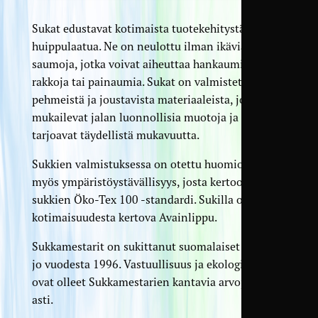
Sukat edustavat kotimaista tuotekehitystä ja
huippulaatua. Ne on neulottu ilman ikäviä
saumoja, jotka voivat aiheuttaa hankaumia,
rakkoja tai painaumia. Sukat on valmistettu
pehmeistä ja joustavista materiaaleista, jotka
mukailevat jalan luonnollisia muotoja ja
tarjoavat täydellistä mukavuutta.
Sukkien valmistuksessa on otettu huomioon
myös ympäristöystävällisyys, josta kertoo myös
sukkien Öko-Tex 100 -standardi. Sukilla on myös
kotimaisuudesta kertova Avainlippu.
Sukkamestarit on sukittanut suomalaiset perheet
jo vuodesta 1996. Vastuullisuus ja ekologisuus
ovat olleet Sukkamestarien kantavia arvoja alusta
asti.