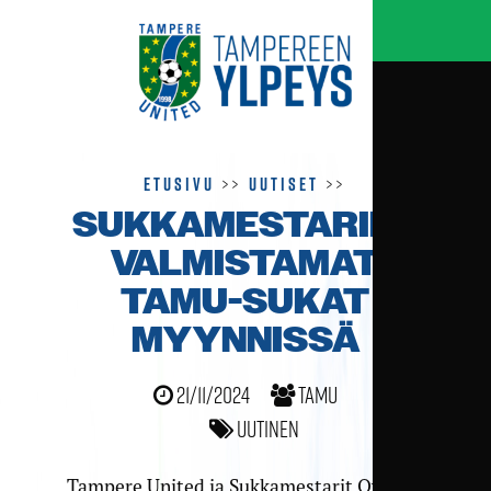
Etusivu
>>
Uutiset
>>
SUKKAMESTARIEN
VALMISTAMAT
TAMU-SUKAT
MYYNNISSÄ
21/11/2024
TamU
Uutinen
Tampere United ja Sukkamestarit Oy ovat