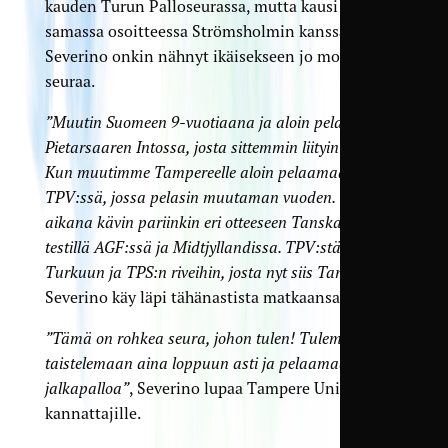
kauden Turun Palloseurassa, mutta kausi päättyi
samassa osoitteessa Strömsholmin kanssa.
Severino onkin nähnyt ikäisekseen jo monta
seuraa.
”Muutin Suomeen 9-vuotiaana ja aloin pelaamaan
Pietarsaaren Intossa, josta sittemmin liityin Jaroon.
Kun muutimme Tampereelle aloin pelaamaan
TPV:ssä, jossa pelasin muutaman vuoden. Tuona
aikana kävin pariinkin eri otteeseen Tanskassa
testillä AGF:ssä ja Midtjyllandissa. TPV:stä siirryin
Turkuun ja TPS:n riveihin, josta nyt siis TamUun”
,
Severino käy läpi tähänastista matkaansa.
”Tämä on rohkea seura, johon tulen! Tulemme
taistelemaan aina loppuun asti ja pelaamaan hyvää
jalkapalloa”
, Severino lupaa Tampere Unitedin
kannattajille.