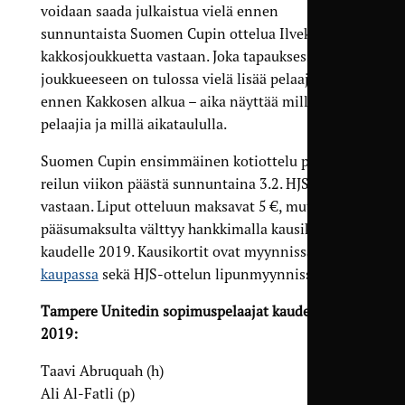
voidaan saada julkaistua vielä ennen
sunnuntaista Suomen Cupin ottelua Ilveksen
kakkosjoukkuetta vastaan. Joka tapauksessa
joukkueeseen on tulossa vielä lisää pelaajia
ennen Kakkosen alkua – aika näyttää millaisia
pelaajia ja millä aikataululla.
Suomen Cupin ensimmäinen kotiottelu pelataan
reilun viikon päästä sunnuntaina 3.2. HJS:ää
vastaan. Liput otteluun maksavat 5 €, mutta
pääsumaksulta välttyy hankkimalla kausikortin
kaudelle 2019. Kausikortit ovat myynnissä
TamU-
kaupassa
sekä HJS-ottelun lipunmyynnissä.
Tampere Unitedin sopimuspelaajat kaudelle
2019:
Taavi Abruquah (h)
Ali Al-Fatli (p)