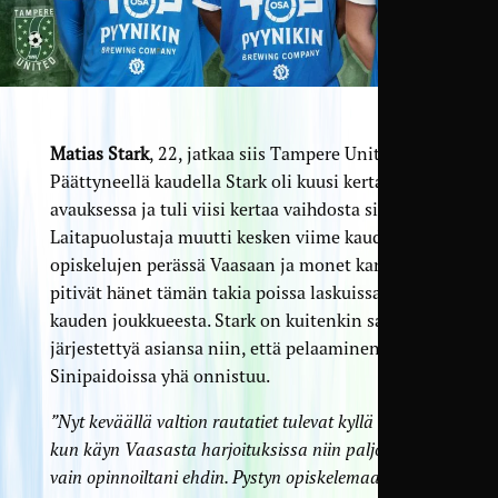
Matias Stark
, 22, jatkaa siis Tampere Unitedissa.
Päättyneellä kaudella Stark oli kuusi kertaa
avauksessa ja tuli viisi kertaa vaihdosta sisään.
Laitapuolustaja muutti kesken viime kauden
opiskelujen perässä Vaasaan ja monet kannattajat
pitivät hänet tämän takia poissa laskuissa tämän
kauden joukkueesta. Stark on kuitenkin saanut
järjestettyä asiansa niin, että pelaaminen
Sinipaidoissa yhä onnistuu.
”Nyt keväällä valtion rautatiet tulevat kyllä tutuiksi,
kun käyn Vaasasta harjoituksissa niin paljon kun
vain opinnoiltani ehdin. Pystyn opiskelemaan myös