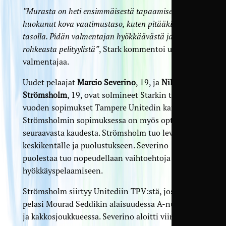
”Murasta on heti ensimmäisestä tapaamisesta asti
huokunut kova vaatimustaso, kuten pitääkin tällä
tasolla. Pidän valmentajan hyökkäävästä ja
rohkeasta pelityylistä”
, Stark kommentoi uutta
valmentajaa.
Uudet pelaajat
Marcio Severino
, 19, ja
Nils
Strömsholm
, 19, ovat solmineet Starkin tavoin
vuoden sopimukset Tampere Unitedin kanssa.
Strömsholmin sopimuksessa on myös optio
seuraavasta kaudesta. Strömsholm tuo leveyttä
keskikentälle ja puolustukseen. Severino
puolestaa tuo nopeudellaan vaihtoehtoja TamUn
hyökkäyspelaamiseen.
Strömsholm siirtyy Unitediin TPV:stä, jossa hän
pelasi Mourad Seddikin alaisuudessa A-nuorissa
ja kakkosjoukkueessa. Severino aloitti viime