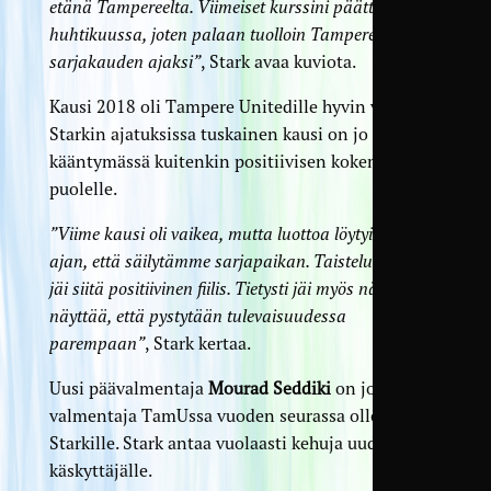
etänä Tampereelta. Viimeiset kurssini päättyvät
huhtikuussa, joten palaan tuolloin Tampereelle koko
sarjakauden ajaksi”
, Stark avaa kuviota.
Kausi 2018 oli Tampere Unitedille hyvin vaikea.
Starkin ajatuksissa tuskainen kausi on jo
kääntymässä kuitenkin positiivisen kokemuksen
puolelle.
”Viime kausi oli vaikea, mutta luottoa löytyi koko
ajan, että säilytämme sarjapaikan. Taistelun jälkeen
jäi siitä positiivinen fiilis. Tietysti jäi myös nälkää
näyttää, että pystytään tulevaisuudessa
parempaan”
, Stark kertaa.
Uusi päävalmentaja
Mourad Seddiki
on jo kolmas
valmentaja TamUssa vuoden seurassa olleelle
Starkille. Stark antaa vuolaasti kehuja uudelle
käskyttäjälle.