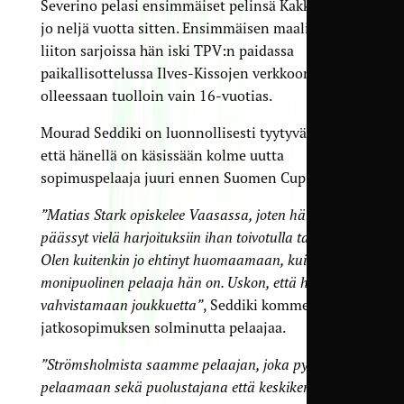
Severino pelasi ensimmäiset pelinsä Kakkosessa
jo neljä vuotta sitten. Ensimmäisen maalinsa
liiton sarjoissa hän iski TPV:n paidassa
paikallisottelussa Ilves-Kissojen verkkoon,
olleessaan tuolloin vain 16-vuotias.
Mourad Seddiki on luonnollisesti tyytyväinen,
että hänellä on käsissään kolme uutta
sopimuspelaaja juuri ennen Suomen Cupin alkua.
”Matias Stark opiskelee Vaasassa, joten hän ei ole
päässyt vielä harjoituksiin ihan toivotulla tavalla.
Olen kuitenkin jo ehtinyt huomaamaan, kuinka
monipuolinen pelaaja hän on. Uskon, että hän tulee
vahvistamaan joukkuetta”
, Seddiki kommentoi
jatkosopimuksen solminutta pelaajaa.
”Strömsholmista saamme pelaajan, joka pystyy
pelaamaan sekä puolustajana että keskikentällä.