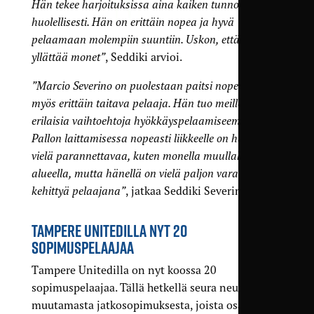
Hän tekee harjoituksissa aina kaiken tunnollisesti ja
huolellisesti. Hän on erittäin nopea ja hyvä
pelaamaan molempiin suuntiin. Uskon, että hän voi
yllättää monet”
, Seddiki arvioi.
”Marcio Severino on puolestaan paitsi nopea, niin
myös erittäin taitava pelaaja. Hän tuo meille
erilaisia vaihtoehtoja hyökkäyspelaamiseemme.
Pallon laittamisessa nopeasti liikkeelle on hänellä
vielä parannettavaa, kuten monella muullakin osa-
alueella, mutta hänellä on vielä paljon varaa
kehittyä pelaajana”
, jatkaa Seddiki Severinosta.
TAMPERE UNITEDILLA NYT 20
SOPIMUSPELAAJAA
Tampere Unitedilla on nyt koossa 20
sopimuspelaajaa. Tällä hetkellä seura neuvottelee
muutamasta jatkosopimuksesta, joista osa