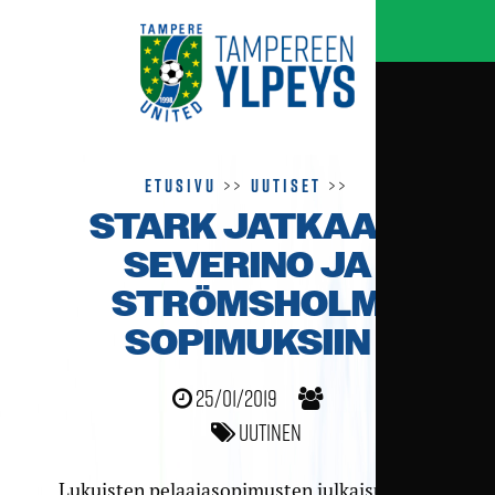
Etusivu
>>
Uutiset
>>
STARK JATKAA –
SEVERINO JA
STRÖMSHOLM
SOPIMUKSIIN
25/01/2019
Uutinen
Lukuisten pelaajasopimusten julkaisuviikko