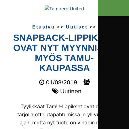
Etusivu
>>
Uutiset
>>
SNAPBACK-LIPPIKSET
OVAT NYT MYYNNISSÄ
MYÖS TAMU-
KAUPASSA
01/08/2019
Uutinen
Tyylikkäät TamU-lippikset ovat olleet
tarjolla ottelutapahtumissa jo yli vuoden
ajan, mutta nyt tuote on vihdoin myös