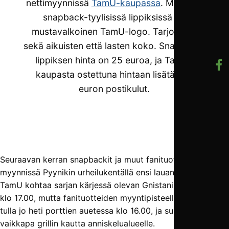
nettimyynnissä
TamU-kaupassa
. Mustissa
snapback-tyylisissä lippiksissä on
mustavalkoinen TamU-logo. Tarjolla on
sekä aikuisten että lasten koko. Snapback-
lippiksen hinta on 25 euroa, ja TamU-
kaupasta ostettuna hintaan lisätään 6
euron postikulut.
Seuraavan kerran snapbackit ja muut fanituotteet ovat
myynnissä Pyynikin urheilukentällä ensi lauantaina 3.8. kun
TamU kohtaa sarjan kärjessä olevan Gnistanin. Ottelu alkaa
klo 17.00, mutta fanituotteiden myyntipisteelle kannattaa
tulla jo heti porttien auetessa klo 16.00, ja suunnata siitä
vaikkapa grillin kautta anniskelualueelle.