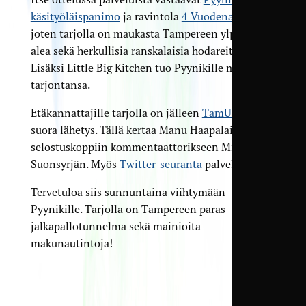
käsityöläispanimo
ja ravintola
4 Vuodenaikaa
,
joten tarjolla on maukasta Tampereen ylpeys pale
alea sekä herkullisia ranskalaisia hodareita.
Lisäksi Little Big Kitchen tuo Pyynikille makean
tarjontansa.
Etäkannattajille tarjolla on jälleen
TamU-TV
:n
suora lähetys. Tällä kertaa Manu Haapalainen saa
selostuskoppiin kommentaattorikseen Mika
Suonsyrjän. Myös
Twitter-seuranta
palvelee.
Tervetuloa siis sunnuntaina viihtymään
Pyynikille. Tarjolla on Tampereen paras
jalkapallotunnelma sekä mainioita
makunautintoja!