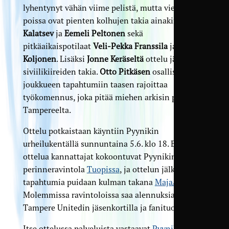
lyhentynyt vähän viime pelistä, mutta vieläkin
poissa ovat pienten kolhujen takia ainakin
Niclas
Kalatsev
ja
Eemeli Peltonen
sekä
pitkäaikaispotilaat
Veli-Pekka Franssila
ja
Ali
Koljonen
. Lisäksi
Jonne Keräseltä
ottelu jää väliin
siviilikiireiden takia.
Otto Pitkäsen
osallistumista
joukkueen tapahtumiin taasen rajoittaa
työkomennus, joka pitää miehen arkisin poissa
Tampereelta.
Ottelu potkaistaan käyntiin Pyynikin
urheilukentällä sunnuntaina 5.6. klo 18. Ennen
ottelua kannattajat kokoontuvat Pyynikintorin
perinneravintola
Tuopissa
, ja ottelun jälkeen
tapahtumia puidaan kulman takana
Maja/Talossa
.
Molemmissa ravintoloissa saa alennuksia
Tampere Unitedin jäsenkortilla ja fanituotteilla.
Itse ottelussa palveluista vastaavat
Pyynikin