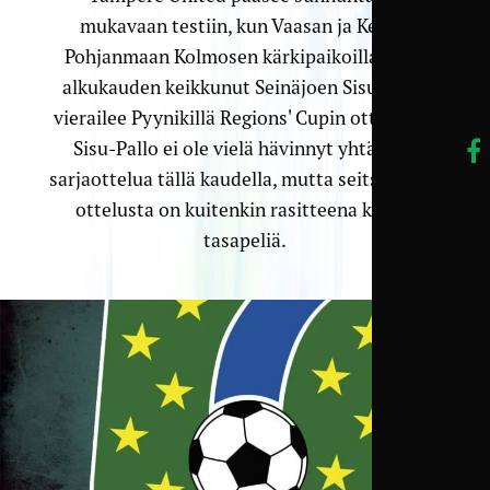
mukavaan testiin, kun Vaasan ja Keski-
Pohjanmaan Kolmosen kärkipaikoilla koko
alkukauden keikkunut Seinäjoen Sisu-Pallo
vierailee Pyynikillä Regions' Cupin ottelussa.
Sisu-Pallo ei ole vielä hävinnyt yhtäkään
sarjaottelua tällä kaudella, mutta seitsemästä
ottelusta on kuitenkin rasitteena kolme
tasapeliä.