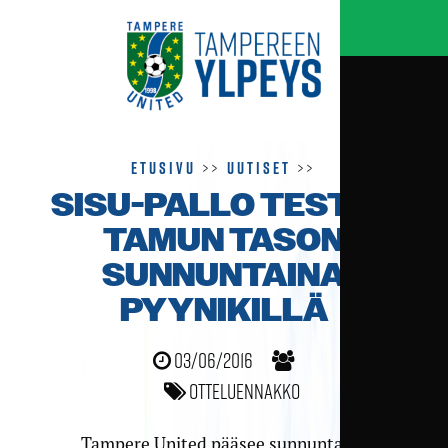
Etusivu
>>
Uutiset
>>
SISU-PALLO TESTAA
TAMUN TASON
SUNNUNTAINA
PYYNIKILLÄ
03/06/2016
Otteluennakko
Tampere United pääsee sunnuntaina