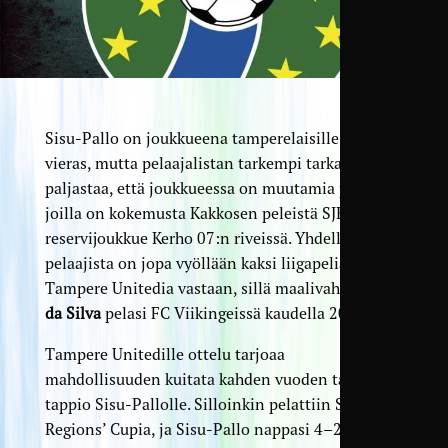
Sisu-Pallo on joukkueena tamperelaisille melko
vieras, mutta pelaajalistan tarkempi tarkastelu
paljastaa, että joukkueessa on muutamia pelaajia,
joilla on kokemusta Kakkosen peleistä SJK:n
reservijoukkue Kerho 07:n riveissä. Yhdellä
pelaajista on jopa vyöllään kaksi liigapeliä
Tampere Unitedia vastaan, sillä maalivahti
Luis
da Silva
pelasi FC Viikingeissä kaudella 2007.
Tampere Unitedille ottelu tarjoaa
mahdollisuuden kuitata kahden vuoden takainen
tappio Sisu-Pallolle. Silloinkin pelattiin Suomen
Regions’ Cupia, ja Sisu-Pallo nappasi 4–2-voiton