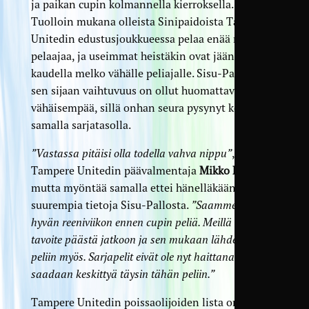
ja paikan cupin kolmannella kierroksella.
Tuolloin mukana olleista Sinipaidoista Tampere
Unitedin edustusjoukkueessa pelaa enää neljä
pelaajaa, ja useimmat heistäkin ovat jääneet tällä
kaudella melko vähälle peliajalle. Sisu-Pallossa
sen sijaan vaihtuvuus on ollut huomattavasti
vähäisempää, sillä onhan seura pysynyt koko ajan
samalla sarjatasolla.
”Vastassa pitäisi olla todella vahva nippu”
, arvioi
Tampere Unitedin päävalmentaja
Mikko Mäkelä
,
mutta myöntää samalla ettei hänelläkään ole sen
suurempia tietoja Sisu-Pallosta.
”Saamme jälleen
hyvän reeniviikon ennen cupin peliä. Meillä on selkeä
tavoite päästä jatkoon ja sen mukaan lähdemme
peliin myös. Sarjapelit eivät ole nyt haittana vaan
saadaan keskittyä täysin tähän peliin.”
Tampere Unitedin poissaolijoiden lista on