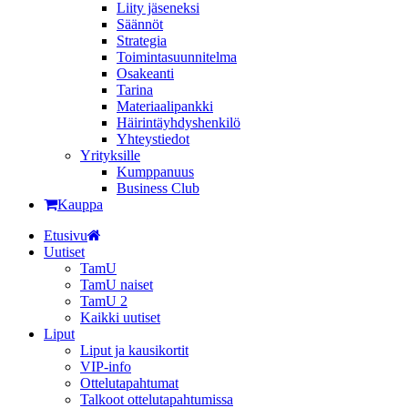
Liity jäseneksi
Säännöt
Strategia
Toimintasuunnitelma
Osakeanti
Tarina
Materiaalipankki
Häirintä­yhdyshenkilö
Yhteystiedot
Yrityksille
Kumppanuus
Business Club
Kauppa
Etusivu
Uutiset
TamU
TamU naiset
TamU 2
Kaikki uutiset
Liput
Liput ja kausikortit
VIP-info
Ottelutapahtumat
Talkoot ottelutapahtumissa