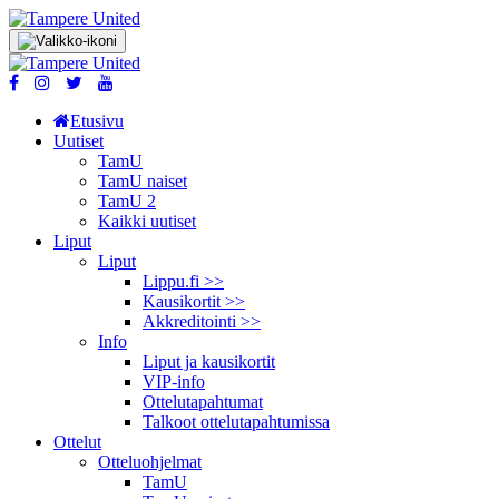
Etusivu
Uutiset
TamU
TamU naiset
TamU 2
Kaikki uutiset
Liput
Liput
Lippu.fi >>
Kausikortit >>
Akkreditointi >>
Info
Liput ja kausikortit
VIP-info
Ottelutapahtumat
Talkoot ottelu­tapahtumissa
Ottelut
Otteluohjelmat
TamU