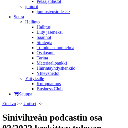
Pelaajatilastot
juniorit
junnusivustolle >>
Seura
Hallinto
Hallitus
Liity jäseneksi
Säännöt
Strategia
Toimintasuunnitelma
Osakeanti
Tarina
Materiaalipankki
Häirintä­yhdyshenkilö
Yhteystiedot
Yrityksille
Kumppanuus
Business Club
Kauppa
Etusivu
>>
Uutiset
>>
Sinivihreän podcastin osa