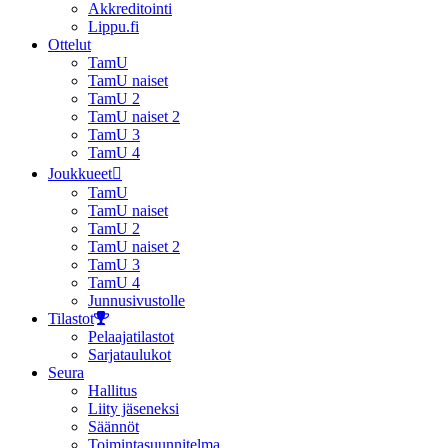
Akkreditointi
Lippu.fi
Ottelut
TamU
TamU naiset
TamU 2
TamU naiset 2
TamU 3
TamU 4
Joukkueet
TamU
TamU naiset
TamU 2
TamU naiset 2
TamU 3
TamU 4
Junnusivustolle
Tilastot
Pelaajatilastot
Sarjataulukot
Seura
Hallitus
Liity jäseneksi
Säännöt
Toimintasuunnitelma