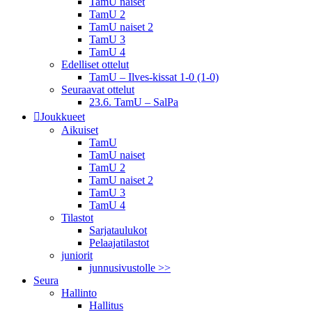
TamU naiset
TamU 2
TamU naiset 2
TamU 3
TamU 4
Edelliset ottelut
TamU – Ilves-kissat 1-0 (1-0)
Seuraavat ottelut
23.6. TamU – SalPa
Joukkueet
Aikuiset
TamU
TamU naiset
TamU 2
TamU naiset 2
TamU 3
TamU 4
Tilastot
Sarjataulukot
Pelaajatilastot
juniorit
junnusivustolle >>
Seura
Hallinto
Hallitus