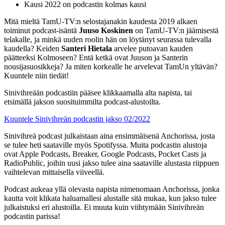
Kausi 2022 on podcastin kolmas kausi
Mitä mieltä TamU-TV:n selostajanakin kaudesta 2019 alkaen
toiminut podcast-isäntä
Juuso Koskinen
on TamU-TV:n jäämisestä
telakalle, ja minkä uuden roolin hän on löytänyt seurassa tulevalla
kaudella? Keiden
Santeri Hietala
arvelee putoavan kauden
päätteeksi Kolmoseen? Entä ketkä ovat Juuson ja Santerin
nousijasuosikkeja? Ja miten korkealle he arvelevat TamUn yltävän?
Kuuntele niin tiedät!
Sinivihreään podcastiin pääsee klikkaamalla alta napista, tai
etsimällä jakson suosituimmilta podcast-alustoilta.
Kuuntele Sinivihreän podcastin jakso 02/2022
Sinivihreä podcast julkaistaan aina ensimmäisenä Anchorissa, josta
se tulee heti saataville myös Spotifyssa. Muita podcastin alustoja
ovat Apple Podcasts, Breaker, Google Podcasts, Pocket Casts ja
RadioPublic, joihin uusi jakso tulee aina saataville alustasta riippuen
vaihtelevan mittaisella viiveellä.
Podcast aukeaa yllä olevasta napista nimenomaan Anchorissa, jonka
kautta voit klikata haluamallesi alustalle sitä mukaa, kun jakso tulee
julkaistuksi eri alustoilla. Ei muuta kuin viihtymään Sinivihreän
podcastin parissa!