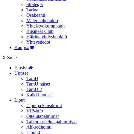
Strategia
Tarina
Osakeanti
Materiaalipankki
Yhteistyö­kumppanit
Business Club
Häirintä­yhdyshenkilö
Yhteystiedot
Kauppa
X
Sulje
Etusivu
Uutiset
TamU
TamU naiset
TamU 2
Kaikki uutiset
Liput
Liput ja kausikortit
VIP-info
Ottelutapahtumat
Talkoot ottelutapahtumissa
Akkreditointi
Lippu.fi