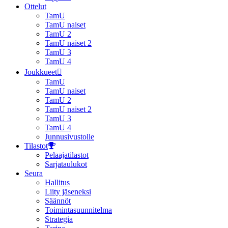
Ottelut
TamU
TamU naiset
TamU 2
TamU naiset 2
TamU 3
TamU 4
Joukkueet
TamU
TamU naiset
TamU 2
TamU naiset 2
TamU 3
TamU 4
Junnusivustolle
Tilastot
Pelaajatilastot
Sarjataulukot
Seura
Hallitus
Liity jäseneksi
Säännöt
Toimintasuunnitelma
Strategia