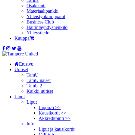
Tarina
Osakeanti
Materiaalipankki
Yhteistyö­kumppanit
Business Club
Häirintä­yhdyshenkilö
Yhteystiedot
Kauppa
Etusivu
Uutiset
TamU
TamU naiset
TamU 2
Kaikki uutiset
Liput
Liput
Lippu.fi >>
Kausikortit >>
Akkreditointi >>
Info
Liput ja kausikortit
VIP-info