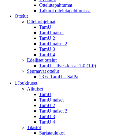
Ottelutapahtumat
Talkoot ottelu­tapahtumissa
Ottelut
Otteluohjelmat
TamU
TamU naiset
TamU 2
TamU naiset 2
TamU 3
TamU 4
Edelliset ottelut
TamU – Ilves-kissat 1-0 (1-0)
Seuraavat ottelut
23.6. TamU – SalPa
Joukkueet
Aikuiset
TamU
TamU naiset
TamU 2
TamU naiset 2
TamU 3
TamU 4
Tilastot
Sarjataulukot