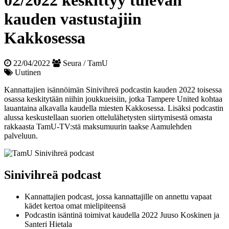
02/2022 keskittyy tulevan
kauden vastustajiin
Kakkosessa
22/04/2022
Seura / TamU
Uutinen
Kannattajien isännöimän Sinivihreä podcastin kauden 2022 toisessa
osassa keskitytään niihin joukkueisiin, jotka Tampere United kohtaa
lauantaina alkavalla kaudella miesten Kakkosessa. Lisäksi podcastin
alussa keskustellaan suorien ottelulähetysten siirtymisestä omasta
rakkaasta TamU-TV:stä maksumuurin taakse Aamulehden
palveluun.
Sinivihreä podcast
Kannattajien podcast, jossa kannattajille on annettu vapaat
kädet kertoa omat mielipiteensä
Podcastin isäntinä toimivat kaudella 2022 Juuso Koskinen ja
Santeri Hietala