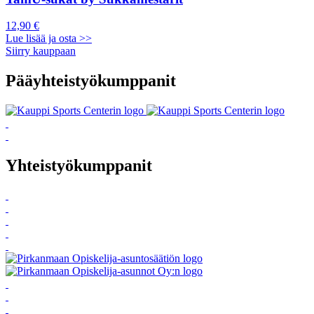
12,90 €
Lue lisää ja osta >>
Siirry kauppaan
Pääyhteistyökumppanit
Yhteistyökumppanit