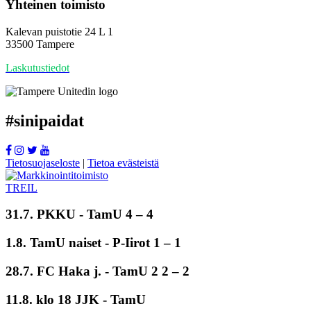
Yhteinen toimisto
Kalevan puistotie 24 L 1
33500 Tampere
Laskutustiedot
#
sinipaidat
Tietosuojaseloste
|
Tietoa evästeistä
31.7. PKKU -
TamU
4 – 4
1.8.
TamU naiset
- P-Iirot 1 – 1
28.7. FC Haka j. -
TamU 2
2 – 2
11.8. klo 18 JJK - TamU