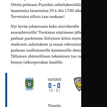
Ottelu pelataan Pyynikin urheilukentällä
lauantaina lauantaina 29.6. klo 17.00 alkaen.
Tervetuloa silloin taas mukaan!
Nyt hyvää juhannusta koko sinivihreälle
seurayhteisölle! Torstaina näytimme jälleen
parhaat puolemme. Erityinen kiitos myös kaikille
stadionin aidoituksen ja muun rekvisiitan
purkuun osallistuneille kymmenille ihmisille.
Tällainen yhteisöllinen tekeminen tuo ison
hymyn talkooporukan huulille.
Kakkonen
0 – 0
( 0 – 0 )
Yleisöä: