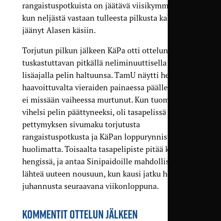
rangaistuspotkuista on jäätävä viisikymmentä,
kun neljästä vastaan tulleesta pilkusta kaksi on
jäänyt Alasen käsiin.
Torjutun pilkun jälkeen KäPa otti ottelun
tuskastuttavan pitkällä neliminuuttisella
lisäajalla pelin haltuunsa. TamU näytti hetkittäin
haavoittuvalta vieraiden painaessa päälle, mutta
ei missään vaiheessa murtunut. Kun tuomari
vihelsi pelin päättyneeksi, oli tasapelissä pieni
pettymyksen sivumaku torjutusta
rangaistuspotkusta ja KäPan loppurynnistyksestä
huolimatta. Toisaalta tasapelipiste pitää kauden
hengissä, ja antaa Sinipaidoille mahdollisuuden
lähteä uuteen nousuun, kun kausi jatku heti
juhannusta seuraavana viikonloppuna.
KOMMENTIT OTTELUN JÄLKEEN