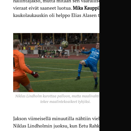
hallintajakso, mutta mitään sen vaarallisempa
vieraat eivät saaneet luotua.
Mika Kauppilan
kaukolaukauskin oli helppo Elias Alasen torjua.
Niklas Lindholm kurottaa palloon, mutta maalivahti peittää ja
tekee maalintekoaikeet tyhjiksi.
Jakson viimeisellä minuutilla nähtiin vielä yksi
Niklas Lindholmin juoksu, kun Eetu Rahkola avasi