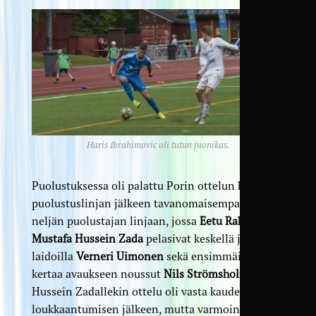
Haris Ibrahimovic oli tutun juonikas.
Puolustuksessa oli palattu Porin ottelun kolmen
puolustuslinjan jälkeen tavanomaisempaan
neljän puolustajan linjaan, jossa
Eetu Rahkola
ja
Mustafa Hussein Zada
pelasivat keskellä ja
laidoilla
Verneri Uimonen
sekä ensimmäistä
kertaa avaukseen noussut
Nils Strömsholm
.
Hussein Zadallekin ottelu oli vasta kauden toinen
loukkaantumisen jälkeen, mutta varmoin ottein