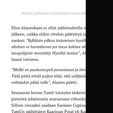
Pelaajat, pallopojat ja kannattajat ottelun jälkeen.
Elias Alanenkaan ei ollut juhlatuuleella ottelun
jälkeen, vaikka olikin ottelun päätyttyä juhlittu
sankari.
”Kyllähän pilkun torjuminen hyvältä tuntui,
olisihan se harmittanut jos tossa kohtaa olisi vielä
tasapelipiste menetetty. Hyvältä tuntuu”
, Alanen
lausui totisena.
”Meillä on puolustuspeli parantunut ja tiivistynyt.
Vielä pitää tehdä paljon töitä, että säilytään, ja
voittojakin pitää tulla”
, Alanen päätti.
Seuraavan kerran TamU taistelee tärkeistä
pisteistä juhannusta seuraavana viikonloppuna.
Silloin vieraaksi saadaan Suomen Cupissa talvella
TamUn päihittänyt Kaarinan Pojat eli KaaPo.