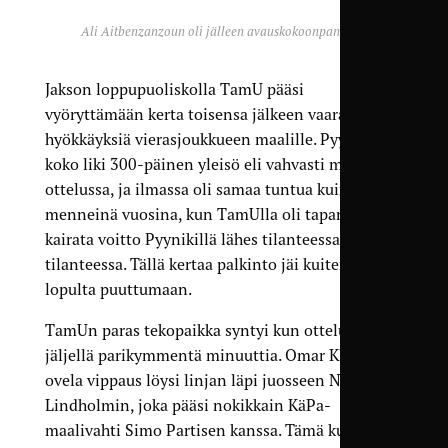
Ali Aitbenzanzoun oli jälleen avauskokoonpanossa.
Jakson loppupuoliskolla TamU pääsi
vyöryttämään kerta toisensa jälkeen vaarallisia
hyökkäyksiä vierasjoukkueen maalille. Pyynikillä
koko liki 300-päinen yleisö eli vahvasti mukana
ottelussa, ja ilmassa oli samaa tuntua kuin
menneinä vuosina, kun TamUlla oli tapana
kairata voitto Pyynikillä lähes tilanteessa kuin
tilanteessa. Tällä kertaa palkinto jäi kuitenkin
lopulta puuttumaan.
TamUn paras tekopaikka syntyi kun ottelua oli
jäljellä parikymmentä minuuttia. Omar Kharyn
ovela vippaus löysi linjan läpi juosseen Niklas
Lindholmin, joka pääsi nokikkain KäPa-
maalivahti Simo Partisen kanssa. Tämä kuitenkin