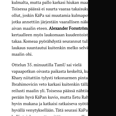
kulmalta, mutta pallo karkasi hiukan maalin yli.
Toisessa päässä ei suurta vaaraa takaisukusta
ollut, joskin KäPa sai muutamia kulmapotkuja,
jotka annettiin järjestäin vaarallisen näköisesti
aivan maalin eteen.
Alexander Forsström
pääsi
kertaalleen myös laukomaan kuudentoista rajan
takaa. Komeaa pyörähdystä seurannut tulinen
laukaus suuntautui kuitenkin melko selvästi
maalin ohi.
Ottelun 35. minuutilla TamU sai vielä
vapaapotkun oivasta paikasta keskeltä, kun Omar
Khary niitattiin tylysti tekonurmen pintaan. Haris
Ibrahimovicin veto karkasi kuitenkin tällä kertaa
reilusti maalin yli. Toisessa päässä nähtiin heti
perään hyvä KäPan kuvio, mutta Eetu Rahkola oli
hyvin mukana ja katkaisi ratkaiseva syötön
hyvällä venytyksellään. Tätä seurasi KäPan pieni