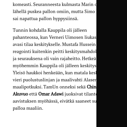
komeasti. Seuranneesta kulmasta Marin oli
lähellä puskea pallon omiin, mutta Simo Partinen
sai napattua pallon hyppysiinsä.
Tunnin kohdalla Kauppila oli jälleen
pahanteossa, kun Verneri Uimosen liukastuminen
avasi tilaa keskitykselle. Mustafa Hussein Zadan
reagointi kuitenkin peitti keskitysmahdollisuudet,
ja seurauksena oli vain rajaheitto. Hetkeä
myöhemmin Kauppila oli jälleen keskityspaikassa.
Yleisö haukkoi henkeään, kun matala keskitys
vieri puolustuslinjan ja maalivahti Alasen välistä
maalipotkuksi. TamUn onneksi sekä
Chinedu
Akuvuo
että
Omar Adawi
juoksivat tilanteeseen
aavistuksen myöhässä, eivätkä saaneet sudittua
palloa maaliin.