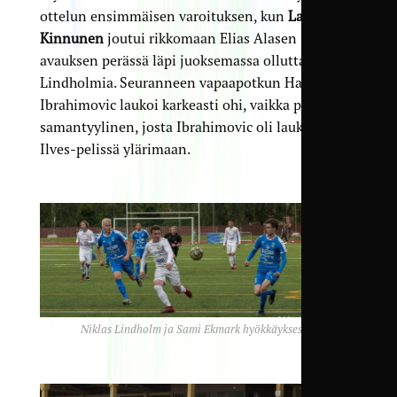
ottelun ensimmäisen varoituksen, kun
Lari
Kinnunen
joutui rikkomaan Elias Alasen
avauksen perässä läpi juoksemassa ollutta
Lindholmia. Seuranneen vapaapotkun Haris
Ibrahimovic laukoi karkeasti ohi, vaikka paikka oli
samantyylinen, josta Ibrahimovic oli laukonut
Ilves-pelissä ylärimaan.
Niklas Lindholm ja Sami Ekmark hyökkäyksessä.