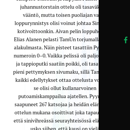
juhannustorstain ottelu oli tasaväkinen
vääntö, mutta toisen puoliajan vahva
loppurynnistys olisi voinut johtaa Sinipaidat
kotivoittoonkin. Aivan pelin loppuhetkillä
Elias Alanen pelasti TamUn torjumalla pilkun
alakulmasta. Näin pisteet tasattiin Pyynikillä
numeroin 0–0. Vaikka pelissä oli paljon hyvää
ja tappioputki saatiin poikki, oli tasapelissä
pieni pettymyksen sivumaku, sillä TamUlla oli
kaikki edellytykset ottaa ottelusta voitto, ja
se olisi ollut kullanarvoinen
putoamiskamppailua ajatellen. Pyynikille
saapuneet 267 katsojaa ja heidän elämisensä
ottelun mukana osoittivat joka tapauksessa,
että sinivihreässä seurayhteisössä elää vakaa
usko siihen, että kausi on vielä