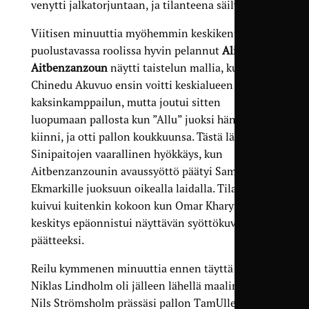
venytti jalkatorjuntaan, ja tilanteena säilyi 0–0.
Viitisen minuuttia myöhemmin keskikentän
puolustavassa roolissa hyvin pelannut
Ali
Aitbenzanzoun
näytti taistelun mallia, kun
Chinedu Akuvuo ensin voitti keskialueen
kaksinkamppailun, mutta joutui sitten
luopumaan pallosta kun ”Allu” juoksi hänet
kiinni, ja otti pallon koukkuunsa. Tästä lähti myös
Sinipaitojen vaarallinen hyökkäys, kun
Aitbenzanzounin avaussyöttö päätyi Sami
Ekmarkille juoksuun oikealla laidalla. Tilanne
kuivui kuitenkin kokoon kun Omar Kharyn
keskitys epäonnistui näyttävän syöttökuvion
päätteeksi.
Reilu kymmenen minuuttia ennen täyttä aikaa
Niklas Lindholm oli jälleen lähellä maalintekoa.
Nils Strömsholm prässäsi pallon TamUlle KäPa-