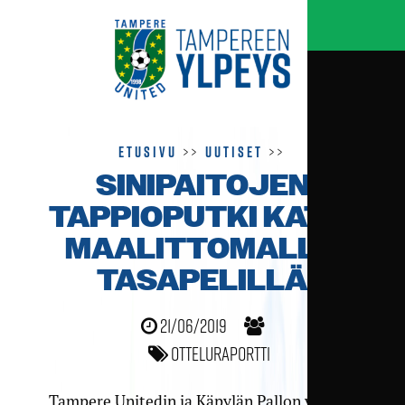
Etusivu
>>
Uutiset
>>
SINIPAITOJEN
TAPPIO­PUTKI KATKI
MAALITTOMALLA
TASA­PELILLÄ
21/06/2019
Otteluraportti
Tampere Unitedin ja Käpylän Pallon välinen