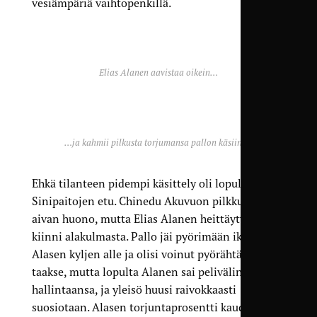
vesiämpäriä vaihtopenkillä.
Elias Alanen aavistaa oikein…
…ja kahmii pilkusta torjumansa pallon käsiinsä.
Ehkä tilanteen pidempi käsittely oli lopulta
Sinipaitojen etu. Chinedu Akuvuon pilkku ei ollut
aivan huono, mutta Elias Alanen heittäytyi pallon
kiinni alakulmasta. Pallo jäi pyörimään ikävästi
Alasen kyljen alle ja olisi voinut pyörähtää selän
taakse, mutta lopulta Alanen sai pelivälinteen
hallintaansa, ja yleisö huusi raivokkaasti
suosiotaan. Alasen torjuntaprosentti kauden