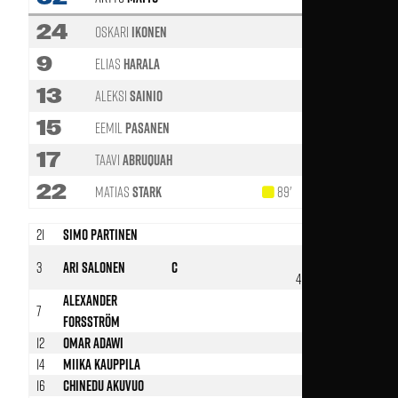
24
Oskari
Ikonen
9
Elias
Harala
13
Aleksi
Sainio
79'
15
Eemil
Pasanen
17
Taavi
Abruquah
87'
22
Matias
Stark
89'
21
Simo Partinen
3
Ari Salonen
C
46’
Alexander
7
Forsström
12
Omar Adawi
14
Miika Kauppila
16
Chinedu Akuvuo