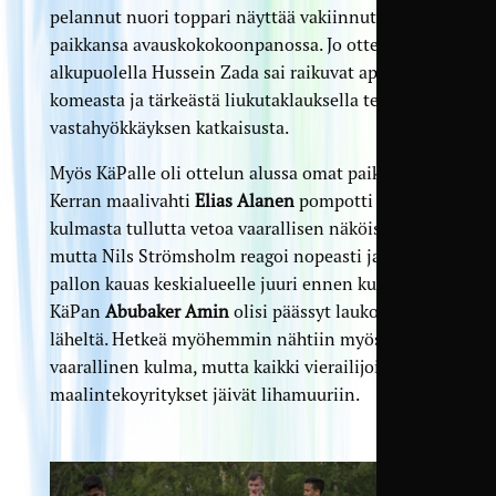
pelannut nuori toppari näyttää vakiinnuttavan
paikkansa avauskokokoonpanossa. Jo ottelun
alkupuolella Hussein Zada sai raikuvat aplodit
komeasta ja tärkeästä liukutaklauksella tehdystä
vastahyökkäyksen katkaisusta.
Myös KäPalle oli ottelun alussa omat paikkansa.
Kerran maalivahti
Elias Alanen
pompotti pienestä
kulmasta tullutta vetoa vaarallisen näköisesti,
mutta Nils Strömsholm reagoi nopeasti ja purki
pallon kauas keskialueelle juuri ennen kuin
KäPan
Abubaker Amin
olisi päässyt laukomaan
läheltä. Hetkeä myöhemmin nähtiin myös KäPan
vaarallinen kulma, mutta kaikki vierailijoiden
maalintekoyritykset jäivät lihamuuriin.