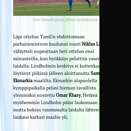
Sami Ekmark pelasi jälleen hyökkääjänä.
Läpi ottelun TamUn ehdottomaan
parhaimmistoon kuulunut nuori
Niklas Lindholm
väläytteli nopeuttaan heti ottelun ensi
minuuteilla, kun hyökkäys pelattiin vasemmalta
laidalta. Lindholmin keskitys ei kuitenkaan aivan
löytänyt piikissä jälleen aloittanutta
Sami
Ekmarkia
maalilta. Ekmarkin alapuolella
kymppipaikalla pelasi hieman tavallista
ylemmäksi nostettu
Omar Khary
. Hetkeä
myöhemmin Lindholm pääsi laukomaan itsekin,
mutta boksin vasemmalta laidalta lähtenyt
laukaus karkasi maalin yli.