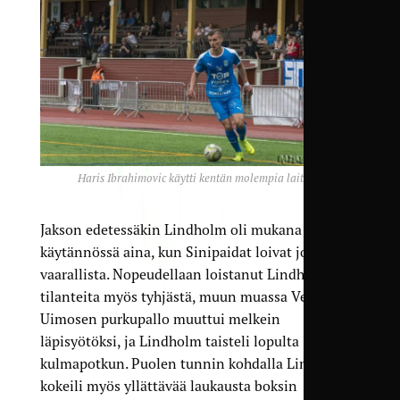
Haris Ibrahimovic käytti kentän molempia laitoja.
Jakson edetessäkin Lindholm oli mukana
käytännössä aina, kun Sinipaidat loivat jotakin
vaarallista. Nopeudellaan loistanut Lindholm loi
tilanteita myös tyhjästä, muun muassa Verneri
Uimosen purkupallo muuttui melkein
läpisyötöksi, ja Lindholm taisteli lopulta
kulmapotkun. Puolen tunnin kohdalla Lindholm
kokeili myös yllättävää laukausta boksin