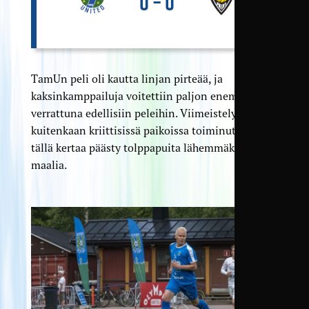
0 – 0
TamUn peli oli kautta linjan pirteää, ja
kaksinkamppailuja voitettiin paljon enemmän
verrattuna edellisiin peleihin. Viimeistely ei
kuitenkaan kriittisissä paikoissa toiminut, eikä
tällä kertaa päästy tolppapuita lähemmäksi
maalia.