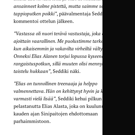
ansainneet kolme pistettä, mutta saimme sentään
tappioputken poikki”
, päävalmentaja Seddiki
kommentoi ottelun jälkeen.
”Vastassa oli nuori terävä vastustaja, joka oli
ajoittain vaarallinen. Me puolustimme tarkemmin
kun aikaisemmin ja vakavilta virheiltä vältyttiin.
Onneksi Elias Alanen torjui lopussa kyseenalaisen
rangaistuspotkun, sillä muuten olisi mennyt hieno
taistelu hukkaan”
, Seddiki näki.
”Elias on tunnollinen treenaaja ja helppo
valmennettava. Hän on kehittynyt hyvin ja kehittyy
varmasti vielä lisää”
, Seddiki kehui pilkun
pelastanutta Elias Alasta, joka on kuulunut koko
kauden ajan Sinipaitojen ehdottomaan
parhaimmistoon.