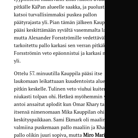
pitkälle KäPan alueelle saakka, ja puolustaja
katsoi turvallisimmaksi puskea pallon
päätyrajasta yli. Pian tämän jälkeen Kauppila
pääsi keskittämään syvältä vasemmalta laidalta,
mutta Alexander Forsströmille vedettäväksi
tarkoitettu pallo karkasi sen verran pitkäksi, että
Forsströmin veto epäonnistui ja karkasi maalin
yli.
Ottelu 57. minuutilla Kauppila pääsi itse
laukomaan leikattuaan kuudentoista alueen rajaa
pitkin keskelle. Tulinen veto viuhui kuitenkin
niukasti tolpan ohi. Hetkeä myöhemmin yleisö
antoi ansaitut aplodit kun Omar Khary taisteli
itsensä nimenomaan Mika Kauppilan ohi
keskityspaikkaan. Sami Ekmark oli maalin edessä
valmiina puskemaan pallo maaliin ja Kharyn
pallo olikin juuri sopiva, mutta
Miro Marin
katkoi