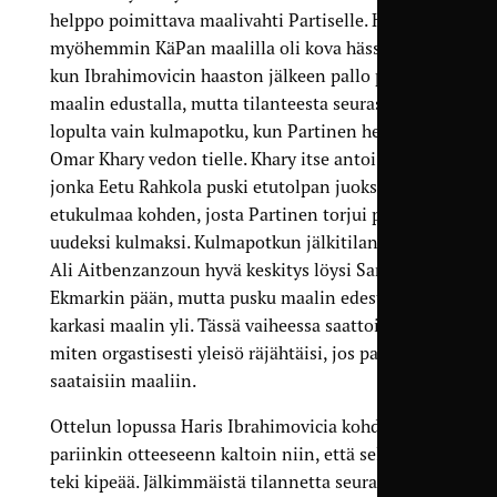
helppo poimittava maalivahti Partiselle. Hetkeä
myöhemmin KäPan maalilla oli kova hässäkkä,
kun Ibrahimovicin haaston jälkeen pallo pyöri
maalin edustalla, mutta tilanteesta seurasi
lopulta vain kulmapotku, kun Partinen heittäytyi
Omar Khary vedon tielle. Khary itse antoi kulman,
jonka Eetu Rahkola puski etutolpan juoksusta
etukulmaa kohden, josta Partinen torjui pallon
uudeksi kulmaksi. Kulmapotkun jälkitilanteessa
Ali Aitbenzanzoun hyvä keskitys löysi Sami
Ekmarkin pään, mutta pusku maalin edestä
karkasi maalin yli. Tässä vaiheessa saattoi tuntea,
miten orgastisesti yleisö räjähtäisi, jos pallo vain
saataisiin maaliin.
Ottelun lopussa Haris Ibrahimovicia kohdeltiin
pariinkin otteeseenn kaltoin niin, että selvästi
teki kipeää. Jälkimmäistä tilannetta seurasi