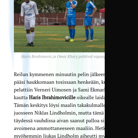
Haris Ibrahimovic ja Omar Khary pohtivat vapaapotkua.
Reilun kymmenen minuutin pelin jälkeen yleisö
pääsi haukkomaan tosissaan henkeään, kun pallo
pelattiin Verneri Uimosen ja Sami Ekmarkin
kautta
Haris Ibrahimovicille
oikealle laidalle.
Tämän keskitys löysi maalin takakulmalle
juosseen Niklas Lindholmin, mutta tämä ei
täydessä vauhdissa aivan saanut palloa sijoitettua
avoimena ammottaneeseen maaliin. Hetkeä
myöhemmin liukas Lindholm aiheutti myös