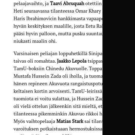
pelaajavaihto, ja
Taavi Abruquah
otettiin kentälle.
Heti seuraavassa tilanteessa Omar Khary laittoi
Haris Ibrahimovicin hankkimasta vapaapotkusta
hyvän keskityksen maalille, josta Eetu Rahkola
pääsi hyvin palloon, mutta pusku suuntautui
niukasti maalin ohi.
Varsinaisen peliajan loppuhetkillä Sinipaitojen
taivas oli romahtaa.
Jaakko Lepola
tsippasi pallon
TamU-boksiin Chinedu Akuvuolle. Toppari
Mustafa Hussein Zada oli iholla, ja tuomari katsoi
hänen repineen Akuvuota rangaistuspotukun ja
keltaisen kortin arvoisesti. TamU-leirissä
tuomiota ei voitu sulattaa, ja Hussein Zada itse
oli vielä ottelun jälkeenkin sitä mieltä, että
tilanteessa pikemminkin Akuvuo rikkoi häntä.
Myös vaihtopelaaja
Matias Stark
sai tilanteesta
varoituksen potkaistuaan hermostuksissaan