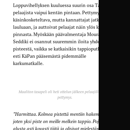
Loppuvihellyksen kuuluessa suurin osa TamUn
pelaajista vaipui kentän pintaan. Pettymys oli
käsinkosketeltava, mutta kannattajat jatkoivat
lauluaan, ja auttoivat pelaajat näin ylös kentän
pinnasta. Myöskään päävalmentaja Mourad
Seddiki ei osannut suuremmin iloita yhdestä
pisteestä, vaikka se katkaisikin tappioputken, ja
esti KäPan pääsemästä pidemmälle
karkumatkalle.
Maaliton tasapeli oli heti ottelun jälkeen pelaajille raskas
pettymys.
”Harmittaa. Kolmea pistettä mentiin hakemaan,
joten yksi piste on meille melkein tappio. Pojat tekivät
alusta asti kovasti töitä ja olisivat mielestäni