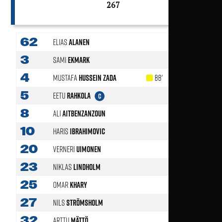
267
62
Elias
Alanen
3
Sami
Ekmark
4
Mustafa
Hussein Zada
88'
5
Eetu
Rahkola
C
8
Ali
Aitbenzanzoun
10
Haris
Ibrahimovic
87'
20
Verneri
Uimonen
23
Niklas
Lindholm
79'
25
Omar
Khary
27
Nils
Strömsholm
32
Arttu
Mättö