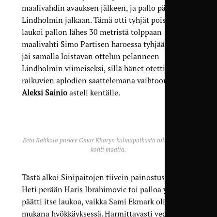
maalivahdin avauksen jälkeen, ja pallo päätyi
Lindholmin jalkaan. Tämä otti tyhjät pois ja
laukoi pallon lähes 30 metristä tolppaan
maalivahti Simo Partisen haroessa tyhjää. Tilanne
jäi samalla loistavan ottelun pelanneen
Lindholmin viimeiseksi, sillä hänet otettiin
raikuvien aplodien saattelemana vaihtoon, ja
Aleksi Sainio
asteli kentälle.
Eetu Rahkola puskee Omar Kharyn kulmapotkusta tulleen pallon
kohti maalia.
Tästä alkoi Sinipaitojen tiivein painostusjakso.
Heti perään Haris Ibrahimovic toi palloa ylös ja
päätti itse laukoa, vaikka Sami Ekmark oli hyvin
mukana hyökkäyksessä. Harmittavasti vedosta tuli