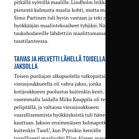
pitkällä syötöllä maalille. Lindholm leikkasi
pienestä kulmasta maalia kohti, mutta maalivahti
Simo Partinen tuli hyvin vastaan ja teki nuoren
hyökkääjän maalintekoaiheet tyhjiksi. Näin
taukohodareille lähdettiin maalittomassa
tasatilanteessa.
TAIVAS JA HELVETTI LÄHELLÄ TOISELLA
JAKSOLLA
Toisen puoliajan alkupuolella valkopaitaisella
vierasjoukkueella oli vahva jakso, jonka
kotijoukkueen puolustus kuitenkin kesti. KäPan
vasemmalla laidalla Miika Kauppila oli terävällä
pelipäällä, ja valtaosa vierasjoukkueen
vaarallisemmista hyökkäyksistä tuli hänen
kauttaan. Jakson ensimmäisen kulmapotkun sai
kuitenkin TamU, kun Pyynikin kentälle
tyypillisesti maalivahti Elias Alasen avaus kantoi