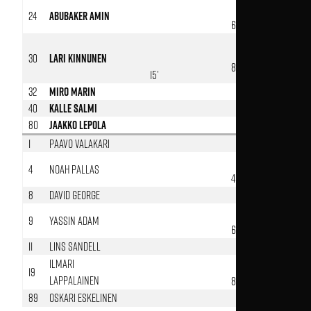
24
Abubaker Amin
62’
30
Lari Kinnunen
81’
15’
32
Miro Marin
40
Kalle Salmi
80
Jaakko Lepola
1
Paavo Valakari
4
Noah Pallas
46’
8
David George
9
Yassin Adam
62’
11
Lins Sandell
Ilmari
19
Lappalainen
81’
89
Oskari Eskelinen