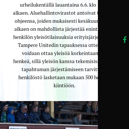
urheilukentällä lauantaina 6.6. klo 14.00
alkaen. Aluehallintovirastot antoivat tiistaina
ohjeensa, joiden mukaisesti kesäkuun alusta
alkaen on mahdollista järjestää enintään 500
henkilön yleisötilaisuuksia erityisjärjestelyin.
Tampere Unitedin tapauksessa otteluihin
voidaan ottaa yleisöä korkeintaan 470
henkeä, sillä yleisön kanssa tekemisissä oleva
tapahtuman järjestämiseen tarvittava
henkilöstö lasketaan mukaan 500 hengen
kiintiöön.