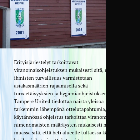
Erityisjärjestelyt tarkoittavat
viranomaisohjeistuksen mukaisesti sitä, että
ihmisten turvallisuus varmistetaan
asiakasmäärien rajaamisella sekä
turvaetäisyyksien ja hygieniaohjeistuksen avulla.
Tampere United tiedottaa näistä yleisöä
tarkemmin lähempänä ottelutapahtumia, mutta
käytännössä ohjeistus tarkoittaa viranomaisten
nimenomaisten määräysten mukaisesti muun
muassa sitä, että heti alueelle tultaessa käytetään