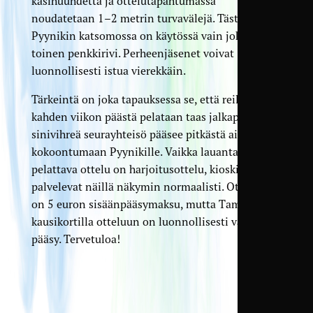
käsihuuhdetta ja ottelutapahtumassa
noudatetaan 1–2 metrin turvavälejä. Tästä syystä
Pyynikin katsomossa on käytössä vain joka
toinen penkkirivi. Perheenjäsenet voivat
luonnollisesti istua vierekkäin.
Tärkeintä on joka tapauksessa se, että reilun
kahden viikon päästä pelataan taas jalkapalloa, ja
sinivihreä seurayhteisö pääsee pitkästä aikaa
kokoontumaan Pyynikille. Vaikka lauantaina 6.6.
pelattava ottelu on harjoitusottelu, kioskipalvelut
palvelevat näillä näkymin normaalisti. Otteluun
on 5 euron sisäänpääsymaksu, mutta TamUn
kausikortilla otteluun on luonnollisesti vapaa
pääsy. Tervetuloa!