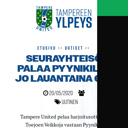
Etusivu
>>
Uutiset
>>
SEURAYHTEISÖ
PALAA PYYNIKILLE
JO LAUANTAINA 6.6.
20/05/2020
Uutinen
Tampere United pelaa harjoitusottelun
Toejoen Veikkoja vastaan Pyynikin