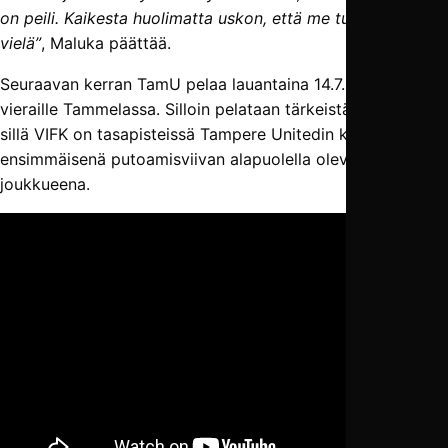
on peili. Kaikesta huolimatta uskon, että me tulemme
vielä”
, Maluka päättää.
Seuraavan kerran TamU pelaa lauantaina 14.7. kun Vasa IFK
vieraille Tammelassa. Silloin pelataan tärkeistä pisteistä,
sillä VIFK on tasapisteissä Tampere Unitedin kanssa
ensimmäisenä putoamisviivan alapuolella olevana
joukkueena.