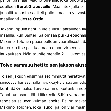
pallon päällään Mauno Sirénille, joka pudotti pelivälineen
edelleen
Berat Grabovcille
. Maalintekijällä oli paljon tilaa,
ja hallittu nosto saatteli pallon maaliin yli vastaantulleen
maalivahti
Jesse Östin
.
Jakson lopulla nähtiin vielä yksi vaarallinen tilanne TamU-
maalilla, kun Santeri Salomaan purku epäonnistui, ja
Maximo Tolonen pääsi palloon vaarallisesti. Salomaa pääsi
kuitenkin itse paikkaamaan oman virheensä, ja blokkasi
laukauksen. Näin tauolle mentiin 2–1-lukemissa.
Toivo sammuu heti toisen jakson alussa
Toisen jakson ensimmäiset minuutit herättivät toivoa
sinisessä leirissä, sillä hyökkäyksiä saatiin edelleen tuotua
kohti SJK-maalia. Toivo sammui kuitenkin nopeasti.
Tapahtumasarja lähti liikkeelle SJK:n vapaapotkusta
rangaistusalueen kulman läheltä. Pallon taakse asettui
Maximo Tolonen, joka laukoi pallon ylärimaan.