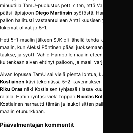
minuutilla TamU-puolustus petti siten, että Vahid Hambo
pääsi läpiajoon
Diego Martinsin
syötöstä. Hambo nosti
pallon hallitusti vastaantulleen Antti Kuusisen ylitse, ja näin
lukemat olivat jo 5–1.
Heti 5–1-maalin jälkeen SJK oli lähellä tehdä kuudennekin
maalin, kun Aleksi Pöntinen pääsi juoksemaan linjan
taakse, ja syötti Vahid Hambolle maalin eteen. Tämä ei
kuitenkaan aivan ehtinyt palloon, ja maali varjeltui.
Aivan lopussa TamU sai vielä pientä lohtua, kun
Roope
Kostiainen
kävi tekemässä 5–2-kavennuksen. Tilanteessa
Riku Oras
näki Kostiaisen tyhjässä tilassa kuudentoista
rajalla. Hätiin ryntäsi vielä toppari
Nicolas Kotamäki
, mutta
Kostiainen harhautti tämän ja laukoi sitten pallon varmasti
maalin etunurkkaan.
Päävalmentajan kommentit