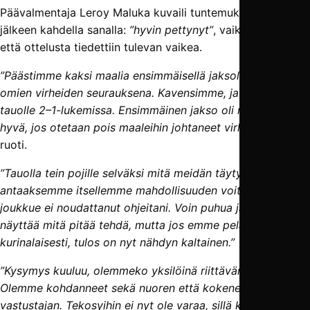
Päävalmentaja Leroy Maluka kuvaili tuntemuksia ottelun
jälkeen kahdella sanalla:
”hyvin pettynyt”
, vaikka totesikin,
että ottelusta tiedettiin tulevan vaikea.
”Päästimme kaksi maalia ensimmäisellä jaksolla, ja jälleen
omien virheiden seurauksena. Kavensimme, ja pääsimme
tauolle 2–1-lukemissa. Ensimmäinen jakso oli meiltä ihan
hyvä, jos otetaan pois maaleihin johtaneet virheet”
, Maluka
ruoti.
”Tauolla tein pojille selväksi mitä meidän täytyy tehdä
antaaksemme itsellemme mahdollisuuden voittaa, mutta
joukkue ei noudattanut ohjeitani. Voin puhua ja voin
näyttää mitä pitää tehdä, mutta jos emme pelaa
kurinalaisesti, tulos on nyt nähdyn kaltainen.”
”Kysymys kuuluu, olemmeko yksilöinä riittävän hyviä.
Olemme kohdanneet sekä nuoren että kokeneen
vastustajan. Tekosyihin ei nyt ole varaa, sillä kaikilla meillä