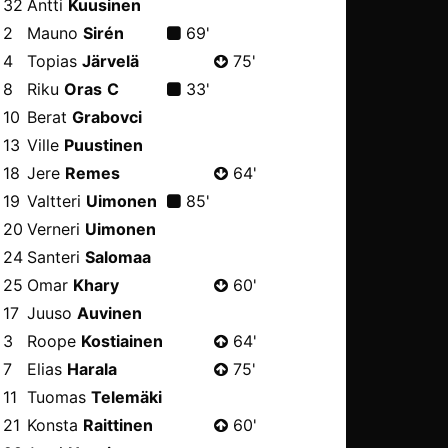
32
Antti
Kuusinen
2
Mauno
Sirén
69'
4
Topias
Järvelä
75'
8
Riku
Oras
C
33'
10
Berat
Grabovci
13
Ville
Puustinen
18
Jere
Remes
64'
19
Valtteri
Uimonen
85'
20
Verneri
Uimonen
24
Santeri
Salomaa
25
Omar
Khary
60'
17
Juuso
Auvinen
3
Roope
Kostiainen
64'
7
Elias
Harala
75'
11
Tuomas
Telemäki
21
Konsta
Raittinen
60'