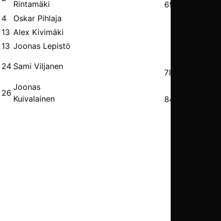
Rintamäki
69’
4
Oskar Pihlaja
13
Alex Kivimäki
13
Joonas Lepistö
24
Sami Viljanen
78’
Joonas
26
Kuivalainen
84’