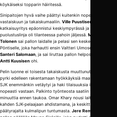
köykäiseksi topparin häiritessä.
Sinipaitojen hyvä vaihe päättyi kuitenkin nopeasti
vastaiskuun ja takaiskumaaliin.
Ville Puustisen
katkaisuyritys epäonnistui keskiympyrässä ja muu
puolustuslinja oli tilanteessa pahoin jäljessä.
Maximo
Tolonen
sai pallon laidalle ja pelasi sen keskelle Aleksi
Pöntiselle, joka harhautti ensin Valtteri Uimosen ja sitten
Santeri Salomaan
, ja sai liruttaa pallon helposti maalivahti
Antti Kuusisen
ohi.
Pelin luonne ei toisesta takaiskusta muuttunut, vaan TamU
pyrki edelleen rakentamaan hyökkäyksiä maata pitkin, kun
SJK enemmänkin vetäytyi ja haki tilaisuuksia iskeä
nopeasti vastaan. Palkinto työnteosta saatiin vajaa 10
minuuttia ennen taukoa. Omar Khary nousi laitaa pitkin
kahden SJK-pelaajaan ahdistamana, ja keskitti aivan
päätyrajalta kulmalipun tuntumasta.
Jere Remes
jatkoi