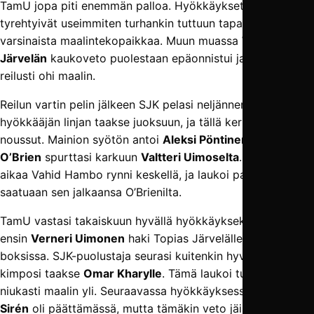
TamU jopa piti enemmän palloa. Hyökkäykset kuitenkin
tyrehtyivät useimmiten turhankin tuttuun tapaan jo ennen
varsinaista maalintekopaikkaa. Muun muassa
Topias
Järvelän
kaukoveto puolestaan epäonnistui ja suuntautui
reilusti ohi maalin.
Reilun vartin pelin jälkeen SJK pelasi neljännen kerran
hyökkääjän linjan taakse juoksuun, ja tällä kertaa lippu ei
noussut. Mainion syötön antoi
Aleksi Pöntinen
, ja
Daniel
O’Brien
spurttasi karkuun
Valtteri Uimoselta
. Samaan
aikaa Vahid Hambo rynni keskellä, ja laukoi pallon maaliin
saatuaan sen jalkaansa O’Brienilta.
TamU vastasi takaiskuun hyvällä hyökkäyksekllä, jossa
ensin
Verneri Uimonen
haki Topias Järvelälle tekopaikkaa
boksissa. SJK-puolustaja seurasi kuitenkin hyvin, ja pallo
kimposi taakse
Omar Kharylle
. Tämä laukoi tulisesti, mutta
niukasti maalin yli. Seuraavassa hyökkäyksessä
Mauno
Sirén
oli päättämässä, mutta tämäkin veto jäi turhan