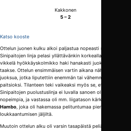
Kakkonen
5 – 2
Katso kooste
Ottelun juonen kulku alkoi paljastua nopeasti sen alettua.
Sinipaitojen linja pelasi yllättävänkin korkealla, ja SJK:n
vikkelä hyökkäyskolmikko haki hanakasti juoksuja linjan
taakse. Ottelun ensimmäisen vartin aikana nähtiin kolme
juoksua, jotka liputettiin enemmän tai vähemmän niukasti
paitsioksi. Tilanteen teki vaikeaksi myös se, että
Sinipaitojen puolustuslinja ei luvalla sanoen ole sarjan
nopeimpia, ja vastassa oli mm. liigatason kärki
Vahid
Hambo
, joka oli hakemassa pelituntumaa pienen
loukkaantumisen jäljiltä.
Muutoin ottelun alku oli varsin tasapäistä peliä, jossa