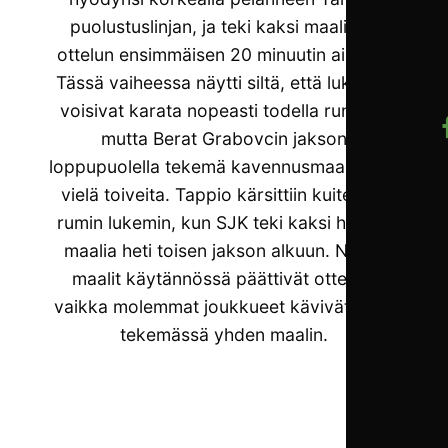
puolustuslinjan, ja teki kaksi maalia jo
ottelun ensimmäisen 20 minuutin aikana.
Tässä vaiheessa näytti siltä, että lukemat
voisivat karata nopeasti todella rumiksi,
mutta Berat Grabovcin jakson
loppupuolella tekemä kavennusmaali nosti
vielä toiveita. Tappio kärsittiin kuitenkin
rumin lukemin, kun SJK teki kaksi halpaa
maalia heti toisen jakson alkuun. Nämä
maalit käytännössä päättivät ottelun,
vaikka molemmat joukkueet kävivät vielä
tekemässä yhden maalin.