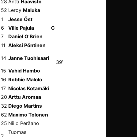
28
Antti
Haavisto
52
Leroy
Maluka
1
Jesse Öst
6
Ville Pajula
C
7
Daniel O’Brien
84’
11
Aleksi Pöntinen
14
Janne Tuohisaari
39’
15
Vahid Hambo
69’
16
Robbie Malolo
17
Nicolas Kotamäki
20
Arttu Aromaa
78’
32
Diego Martins
62
Maximo Tolonen
25
Niilo Peräaho
Tuomas
2