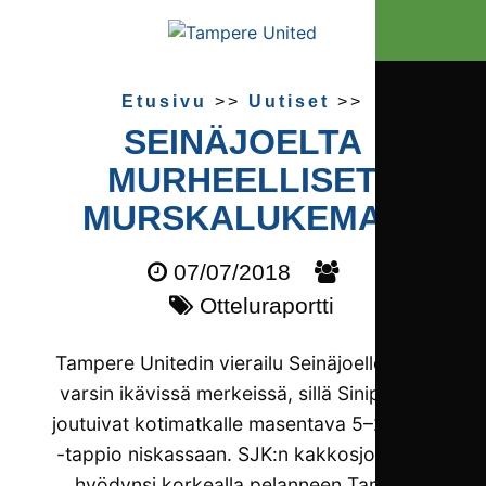
Etusivu
>>
Uutiset
>>
SEINÄJOELTA
MURHEELLISET
MURSKAL­UKEMAT
07/07/2018
Otteluraportti
Tampere Unitedin vierailu Seinäjoelle sujui
varsin ikävissä merkeissä, sillä Sinipaidat
joutuivat kotimatkalle masentava 5–2 (2–1)
-tappio niskassaan. SJK:n kakkosjoukkue
hyödynsi korkealla pelanneen TamUn