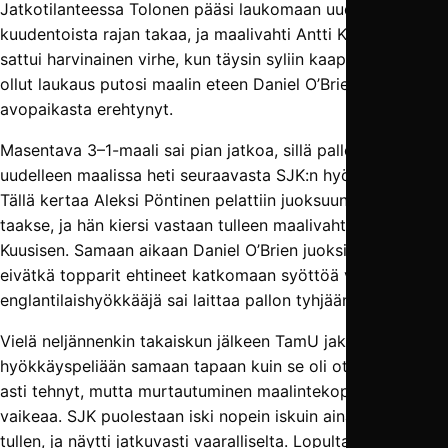
Jatkotilanteessa Tolonen pääsi laukomaan uudelleen
kuudentoista rajan takaa, ja maalivahti Antti Kuusiselle
sattui harvinainen virhe, kun täysin syliin kaapattavissa
ollut laukaus putosi maalin eteen Daniel O’Brienille, joka ei
avopaikasta erehtynyt.
Masentava 3–1-maali sai pian jatkoa, sillä pallo oli
uudelleen maalissa heti seuraavasta SJK:n hyökkäyksestä.
Tällä kertaa Aleksi Pöntinen pelattiin juoksuun linjan
taakse, ja hän kiersi vastaan tulleen maalivahti Antti
Kuusisen. Samaan aikaan Daniel O’Brien juoksi takatolpalle,
eivätkä topparit ehtineet katkomaan syöttöä vaan
englantilaishyökkääjä sai laittaa pallon tyhjään maaliin.
Vielä neljännenkin takaiskun jälkeen TamU jaksoi pyörittää
hyökkäyspeliään samaan tapaan kuin se oli ottelun alusta
asti tehnyt, mutta murtautuminen maalintekopaikkoihin oli
vaikeaa. SJK puolestaan iski nopein iskuin aina tilaisuuden
tullen, ja näytti jatkuvasti vaaralliselta. Lopulta 70.