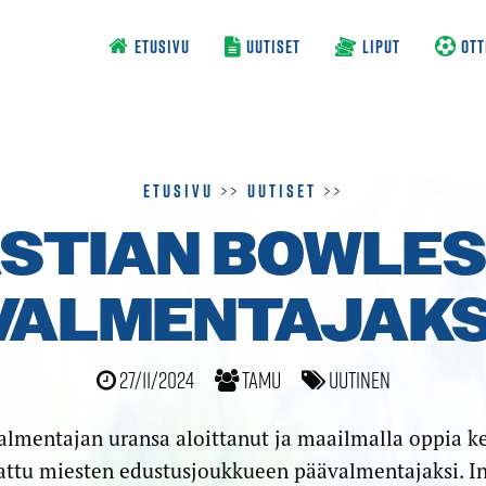
ETUSIVU
UUTISET
LIPUT
OTT
Etusivu
>>
Uutiset
>>
STIAN BOWLES
VALMENTAJAKS
27/11/2024
TamU
Uutinen
almentajan uransa aloittanut ja maailmalla oppia 
stattu miesten edustus­joukkueen päävalmentajaksi. I