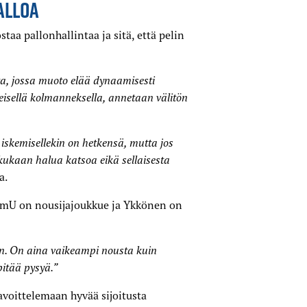
ALLOA
aa pallon­hallintaa ja sitä, että pelin
a, jossa muoto elää dynaamisesti
eisellä kolmanneksella, annetaan välitön
iskemisellekin on hetkensä, mutta jos
ä kukaan halua katsoa eikä sellaisesta
a.
mU on nousija­joukkue ja Ykkönen on
en. On aina vaikeampi nousta kuin
pitää pysyä.”
voittelemaan hyvää sijoitusta