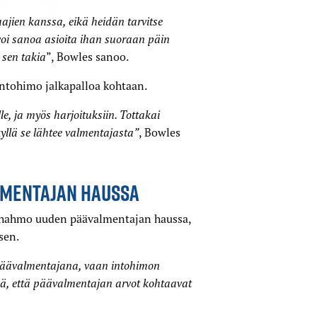
ien kanssa, eikä heidän tarvitse
voi sanoa asioita ihan suoraan päin
 sen takia
”, Bowles sanoo.
ntohimo jalkapalloa kohtaan.
, ja myös harjoituksiin. Tottakai
llä se lähtee valmentajasta”
, Bowles
LMENTAJAN HAUSSA
 hahmo uuden päävalmentajan haussa,
sen.
päävalmentajana, vaan intohimon
ä, että päävalmentajan arvot kohtaavat