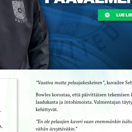
”Vaativa mutta pelaaja­keskeinen”
, kuvailee S
Bowles korostaa, että päivittäisen tekemisen h
laadukasta ja intohimoista. Valmentajan täytyy
kehittyvät.
­
”En ole pelaajien kaveri vaan enemmänkin isähah
,
vähän ärsyttäväkin
.”