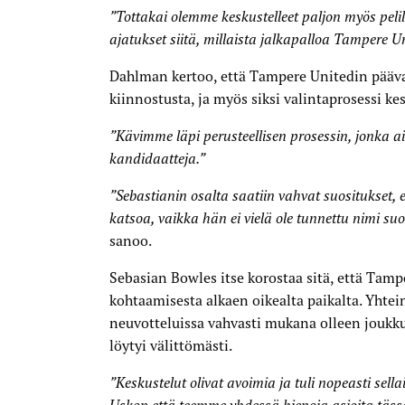
”Tottakai olemme keskustelleet paljon myös pelill
ajatukset siitä, millaista jalkapalloa Tampere U
Dahlman kertoo, että Tampere Unitedin pääva
kiinnostusta, ja myös siksi valinta­prosessi ke
”Kävimme läpi perusteellisen prosessin, jonka ai
kandidaatteja.”
”Sebastianin osalta saatiin vahvat suositukset, 
n Bowles
katsoa, vaikka hän ei vielä ole tunnettu nimi s
sanoo.
Sebasian Bowles itse korostaa sitä, että Tam
kohtaamisesta alkaen oikealta paikalta. Yhtei
neuvotteluissa vahvasti mukana olleen joukk
löytyi välittömästi.
”Keskustelut olivat avoimia ja tuli nopeasti sell