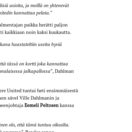
isiä asioita, ja meillä on yhtenevät
nitedin kannattaa pelata.”
lmentajan paikka herätti paljon
sti kaikkiaan noin kaksi kuukautta.
kana haastateltiin useita hyviä
että tässä on kortti joka kannattaa
uomalaisessa jalkapallossa
”, Dahlman
pere United tuntui heti ensimmäisestä
nen sävel Ville Dahlmanin ja
ueen­johtaja
Eemeli Peltosen
kanssa
ainen olo, että tämä tuntuu oikealta.