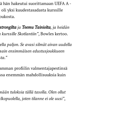
ä hän hakeutui suorittamaan UEFA A -
oli yksi kuudestasadasta kurssille
oukosta.
trongilta
ja
Teemu Tainiolta
, ja heidän
 kurssille Skotlantiin”
, Bowles kertoo.
della paljon. Se avasi silmät aivan uudella
 sain ensimmäisen edustus­joukkueen
ta.”
amman profiilin valmentaja­pestinsä
assa enemmän mahdollisuuksia kuin
ään tuloksia tällä tasolla. Olen ollut
puolella, joten tilanne ei ole uusi”
,