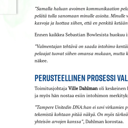
”Samalla haluan avoimen kommunikaation pelaaj
pelätä tulla sanomaan minulle asioita. Minulle 
kasvoja ja luottaa siihen, että en penkitä ketään
Ennen kaikkea Sebastian Bowlesista huokuu i
”Valmentajan tehtävä on saada intohimo kentälle
pelaajat tuovat siihen omansa mukaan, mutta ky
näkee.
PERUSTEELLINEN PROSESSI VA
Toimitusjohtaja
Ville Dahlman
oli keskeinen
ja myös hän nostaa esiin intohimon merkityk
”Tampere Unitedin DNA:han ei sovi virkamies 
tekemistä kohtaan pitää näkyä. On myös tärkeä
yhteisön arvojen kanssa”
, Dahlman korostaa.