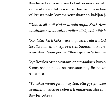
Bowlesin kunnianhimosta kertoo myös se, ett
valmentaja­koulutuksen Skotlantiin, jossa hän 
valituista noin kymmenentuhannen hakijan j
”Onneni oli, että Hakassa sain oppia
Keith Arms
suosituksensa auttoivat paljon siinä, että pääsin
”Koulutus kesti kaksi vuotta, ja sain siitä irti to
tavalla valmentamis­prosessiin. Samaan aikaan
päävalmentajan pestini Ytterhogdalsista Ruotsis
Nyt Bowles ottaa vastaan ensimmäisen korke
Suomessa, ja näkee saamassaan näytön paik
haasteita.
”Tottakai minun pitää näyttää, että pystyn tekem
useamman vuoden tietoisesti mukavuusalueen ulko
n Bowles
Bowles toteaa.