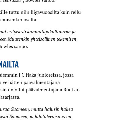
sä seurassa”
, Bowles sanoo.
le tuttu niin liigavuoosilta kuin reilu
emisenkin osalta.
 erityisesti kannattaja­kulttuuriin ja
leet. Muutenkin yhteisöllinen tekemisen
Bowles sanoo.
MAILTA
iemmin FC Haka junioreissa, jossa
a vei sitten päävalmentajana
hän on ollut päävalmentajana Ruotsin
äsarjassa.
 uraa Suomeen, mutta halusin hakea
istä Suomeen, ja lähitulevaisuus on