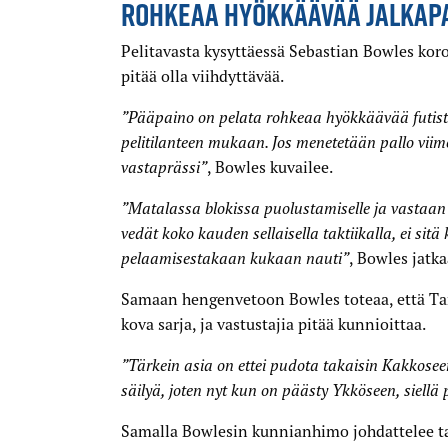
ROHKEAA HYÖKKÄÄVÄÄ JALKAP
Pelitavasta kysyttäessä Sebastian Bowles korost
pitää olla viihdyttävää.
”Pääpaino on pelata rohkeaa hyökkäävää futist
pelitilanteen mukaan. Jos menetetään pallo viim
vastaprässi”
, Bowles kuvailee.
”Matalassa blokissa puolustamiselle ja vastaan 
vedät koko kauden sellaisella taktiikalla, ei sit
pelaamisestakaan kukaan nauti”
, Bowles jatka
Samaan hengenvetoon Bowles toteaa, että Ta
kova sarja, ja vastustajia pitää kunnioittaa.
”Tärkein asia on ettei pudota takaisin Kakkose
säilyä, joten nyt kun on päästy Ykköseen, siellä 
Samalla Bowlesin kunnianhimo johdattelee ta