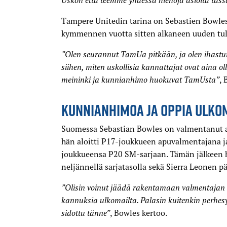
Uskon että teemme yhdessä hienoja asioita täs
Tampere Unitedin tarina on Sebastien Bowlesil
kymmennen vuotta sitten alkaneen uuden tul
”Olen seurannut TamUa pitkään, ja olen ihastunut
siihen, miten uskollisia kannattajat ovat aina ol
meininki ja kunnianhimo huokuvat TamUsta”
, 
KUNNIANHIMOA JA OPPIA ULKO
Suomessa Sebastian Bowles on valmentanut a
hän aloitti P17-joukkueen apuvalmentajana j
joukkueensa P20 SM-sarjaan. Tämän jälkeen 
neljännellä sarjatasolla sekä Sierra Leonen pä
”Olisin voinut jäädä rakentamaan valmentajan
kannuksia ulkomailta. Palasin kuitenkin perhesy
sidottu tänne”
, Bowles kertoo.