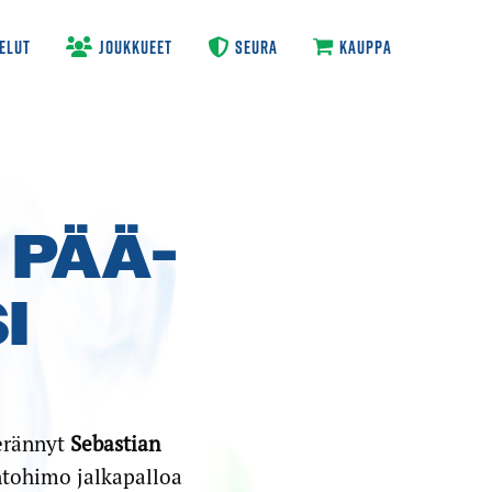
ELUT
JOUKKUEET
SEURA
KAUPPA
 PÄÄ­
I
kerännyt
Sebastian
ntohimo jalkapalloa