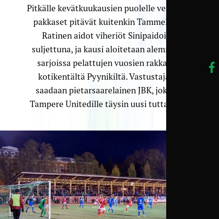
Pitkälle kevätkuukausien puolelle venyneet
pakkaset pitävät kuitenkin Tammelan ja
Ratinen aidot viheriöt Sinipaidoilta
suljettuna, ja kausi aloitetaan alemmissa
sarjoissa pelattujen vuosien rakkaalta
kotikentältä Pyynikiltä. Vastustajaksi
saadaan pietarsaarelainen JBK, joka on
Tampere Unitedille täysin uusi tuttavuus.