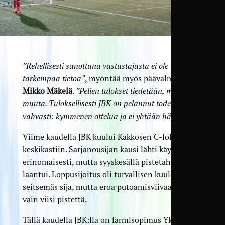
”Rehellisesti sanottuna vastustajasta ei ole mitään
tarkempaa tietoa”
, myöntää myös päävalmentaja
Mikko Mäkelä
.
”Pelien tulokset tiedetään, mutta ei
muuta. Tuloksellisesti JBK on pelannut todella
vahvasti: kymmenen ottelua ja ei yhtään häviötä.”
Viime kaudella JBK kuului Kakkosen C-lohkon
keskikastiin. Sarjanousijan kausi lähti käyntiin
erinomaisesti, mutta syyskesällä pistetahti
laantui. Loppusijoitus oli turvallisen kuuloinen
seitsemäs sija, mutta eroa putoamisviivaan jäi
vain viisi pistettä.
Tällä kaudella JBK:lla on farmisopimus Ykkösessä