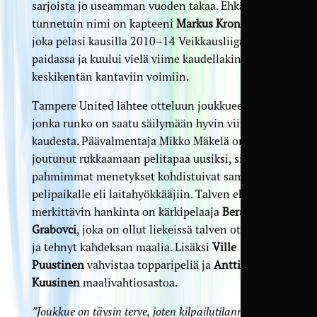
sarjoista jo useamman vuoden takaa. Ehkä
tunnetuin nimi on kapteeni
Markus Kronholm
,
joka pelasi kausilla 2010–14 Veikkausliigaa Jaron
paidassa ja kuului vielä viime kaudellakin Jaron
keskikentän kantaviin voimiin.
Tampere United lähtee otteluun joukkueella,
jonka runko on saatu säilymään hyvin viime
kaudesta. Päävalmentaja Mikko Mäkelä on silti
joutunut rukkaamaan pelitapaa uusiksi, sillä
pahmimmat menetykset kohdistuivat samalle
pelipaikalle eli laitahyökkääjiin. Talven ehkä
merkittävin hankinta on kärkipelaaja
Berat
Grabovci
, joka on ollut liekeissä talven otteluissa
ja tehnyt kahdeksan maalia. Lisäksi
Ville
Puustinen
vahvistaa topparipeliä ja
Antti
Kuusinen
maalivahtiosastoa.
”Joukkue on täysin terve, joten kilpailutilanne on