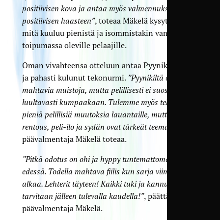
positiivisen kova ja antaa myös valmennukselle
positiivisen haasteen”
, toteaa Mäkelä kysyttäessä
mitä kuuluu pienistä ja isommistakin vammoista
toipumassa oleville pelaajille.
Oman vivahteensa otteluun antaa Pyynikin pieni
ja pahasti kulunut tekonurmi.
”Pyynikiltä on
mahtavia muistoja, mutta pelillisesti ei suosi
luultavasti kumpaakaan. Tulemme myös tekemään
pieniä pelillisiä muutoksia lauantaille, mutta
rentous, peli-ilo ja sydän ovat tärkeät teemat”
,
päävalmentaja Mäkelä toteaa.
”Pitkä odotus on ohi ja hyppy tuntemattomaan on
edessä. Todella mahtava fiilis kun sarja viimein
alkaa. Lehterit täyteen! Kaikki tuki ja kannustus
tarvitaan jälleen tulevalla kaudella!”
, päättää
päävalmentaja Mäkelä.