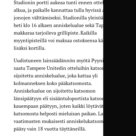
Stadionin portti aukeaa tunti ennen ottelun
alkua, ja paikalle kannattaa tulla hyvissä ajoin
jonojen välttämiseksi. Stadionilla yleisöä palvelee
heti klo 16 alkaen anniskelualue sekä Tapolan
makkaraa tarjoileva grillipiste. Kaikilla
myyntipisteillä voi maksaa ostoksensa käteisen
lisäksi kortilla.
Uudistuneen lainsäädännön myötä Pyynikille on
saatu Tampere Unitedin otteluihin katsomoon
sijoitettu anniskelualue, joka kattaa yli
kolmanneksen koko pääkatsomosta.
Anniskelualue on sijoitettu katsomon
länsipäätyyn eli sisääntuloportista katsoen
kauempaan päätyyn, joten kaikki löytävät
katsomosta helposti mieluisan paikan. Lain
vaatimusten mukaisesti anniskelukatsomoon on
pääsy vain 18 vuotta täyttäneillä.