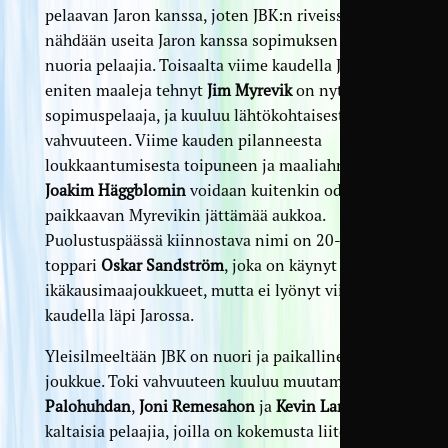
pelaavan Jaron kanssa, joten JBK:n riveissä
nähdään useita Jaron kanssa sopimuksen tehneitä
nuoria pelaajia. Toisaalta viime kaudella JBK:lle
eniten maaleja tehnyt
Jim Myrevik
on nyt Jaron
sopimuspelaaja, ja kuuluu lähtökohtaisesti Jaron
vahvuuteen. Viime kauden pilanneesta
loukkaantumisesta toipuneen ja maaliahneen
Joakim Häggblomin
voidaan kuitenkin odottaa
paikkaavan Myrevikin jättämää aukkoa.
Puolustuspäässä kiinnostava nimi on 20-vuotias
toppari
Oskar Sandström
, joka on käynyt läpi eri
ikäkausimaajoukkueet, mutta ei lyönyt viime
kaudella läpi Jarossa.
Yleisilmeeltään JBK on nuori ja paikallinen
joukkue. Toki vahvuuteen kuuluu muutamia
Antti
Palohuhdan
,
Joni Remesahon
ja
Kevin Larssonin
kaltaisia pelaajia, joilla on kokemusta liiton