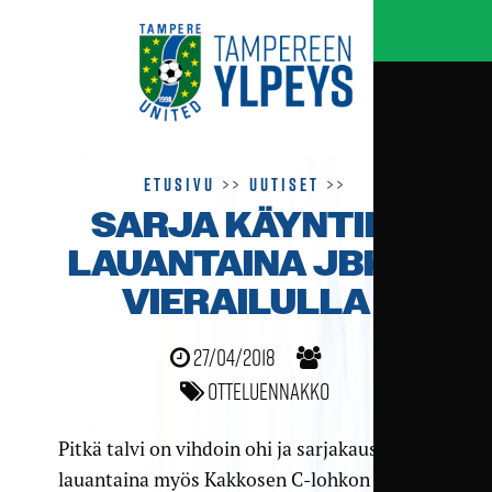
Etusivu
>>
Uutiset
>>
SARJA KÄYNTIIN
LAUANTAINA JBK:N
VIERAILULLA
27/04/2018
Otteluennakko
Pitkä talvi on vihdoin ohi ja sarjakausi alkaa
lauantaina myös Kakkosen C-lohkon osalta.