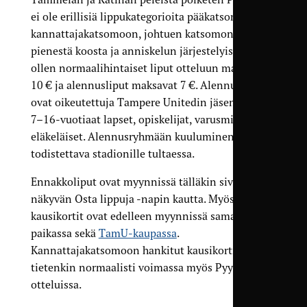
ei ole erillisiä lippukategorioita pääkatsomoon ja
kannattajakatsomoon, johtuen katsomon
pienestä koosta ja anniskelun järjestelyistä. Näin
ollen normaalihintaiset liput otteluun maksavat
10 € ja alennusliput maksavat 7 €. Alennukseen
ovat oikeutettuja Tampere Unitedin jäsenet sekä
7–16-vuotiaat lapset, opiskelijat, varusmiehet ja
eläkeläiset. Alennusryhmään kuuluminen on
todistettava stadionille tultaessa.
Ennakkoliput ovat myynnissä tälläkin sivulla
näkyvän Osta lippuja -napin kautta. Myös
kausikortit ovat edelleen myynnissä samassa
paikassa sekä
TamU-kaupassa
.
Kannattajakatsomoon hankitut kausikortit ovat
tietenkin normaalisti voimassa myös Pyynikin
otteluissa.