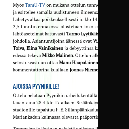
Myös
TamU-TV
on mukana ottelun tunnelmassa
ja esittelee samalla uudistuneen ilmeensä.
Lähetys alkaa poikkeuksellisesti jo klo 14.30, ja
2,5 tunntin ennakossa alustetaan koko kauden
lähtöasetelmat kattavasti
Tarmo Lyytikäisen
johdolla. Asiantuntijoina äänessä ovat
Ville
Toiva
,
Elina Vainikainen
ja debyyttinsä kameran
edessä tekevä
Mikko Malinen
. Ottelun alkaessa
selostusvastuun ottaa
Manu Haapalainen
ja
kommentattorina kuullaan
Joonas Niemelää
.
AJOISSA PYYNIKILLE!
Ottelu pelataan Pyynikin urheilukentällä
lauantaina 28.4. klo 17 alkaen. Sisäänkäynti
stadionille tapahtuu F. E. Sillanpäänkadun ja
Mariankadun kulmassa olevasta pääportista.
Tammelan ja Ratinan peleistä poiketen Pyynikillä