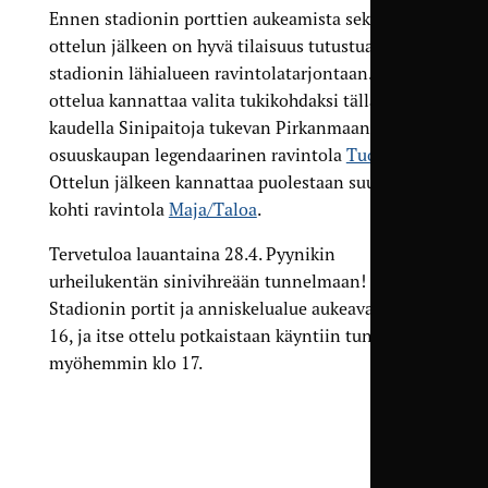
Ennen stadionin porttien aukeamista sekä
ottelun jälkeen on hyvä tilaisuus tutustua
stadionin lähialueen ravintolatarjontaan. Ennen
ottelua kannattaa valita tukikohdaksi tälläkin
kaudella Sinipaitoja tukevan Pirkanmaan
osuuskaupan legendaarinen ravintola
Tuoppi
.
Ottelun jälkeen kannattaa puolestaan suunnata
kohti ravintola
Maja/Taloa
.
Tervetuloa lauantaina 28.4. Pyynikin
urheilukentän sinivihreään tunnelmaan!
Stadionin portit ja anniskelualue aukeavat siis klo
16, ja itse ottelu potkaistaan käyntiin tuntia
myöhemmin klo 17.