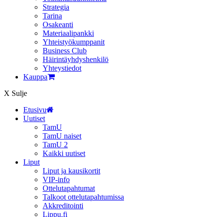
Strategia
Tarina
Osakeanti
Materiaalipankki
Yhteistyö­kumppanit
Business Club
Häirintä­yhdyshenkilö
Yhteystiedot
Kauppa
X
Sulje
Etusivu
Uutiset
TamU
TamU naiset
TamU 2
Kaikki uutiset
Liput
Liput ja kausikortit
VIP-info
Ottelutapahtumat
Talkoot ottelutapahtumissa
Akkreditointi
Lippu.fi