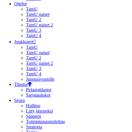
Ottelut
TamU
TamU naiset
TamU 2
TamU naiset 2
TamU 3
TamU 4
Joukkueet
TamU
TamU naiset
TamU 2
TamU naiset 2
TamU 3
TamU 4
Junnusivustolle
Tilastot
Pelaajatilastot
Sarjataulukot
Seura
Hallitus
Liity jäseneksi
Säännöt
Toimintasuunnitelma
Strategia