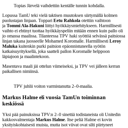
Topias Järvelä vaihdettiin kentälle tunnin kohdalla.
Lopussa TamU teki vielä taktisen muutoksen siirtymällä kolmen
puolustajan linjaan. Toppari
Eetu Rahkola
otettiin vaihtoon
ja
Tommi Ala-Hakuni
liittyi hyökkäysmiehitykseen. Harmillisesti
vaihto ei ehtinyt tuottaa hyökkäyspeliin mitään ennen kuin pallo oli
jo omassa maalissa. Tilanteessa TPV haki syöttöä selvässä paitsiossa
linjan takana juosseelle Mohamed Koromalle. Harmillisesti
Leroy
Maluka
kuitenkin purki paitsion epäonnistuneella syötön
katkaisuyrityksellä, joka saatteli pallon Koromalle helppoon
läpiajoon ja maalintekoon.
Masentava maali jäi ottelun viimeiseksi, ja TPV vei jälleen kerran
paikallisen nimiinsä.
TPV juhlii voiton varmistanutta 2–0-maalia.
Markus Halme eli vuosia TamUn toiminnan
keskiössä
Yksi pää painuksissa TPV:n 2–0 sinettiä todistaneista oli Unitedin
kakkosvalmentaja
Markus Halme
. Itse peliä Halme ei kovin
yksityiskohtaisesti muista, mutta isot viivat ovat silti piirtyneet