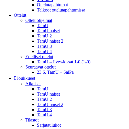
Ottelutapahtumat
Talkoot ottelu­tapahtumissa
Ottelut
Otteluohjelmat
TamU
TamU naiset
TamU 2
TamU naiset 2
TamU 3
TamU 4
Edelliset ottelut
TamU – Ilves-kissat 1-0 (1-0)
Seuraavat ottelut
23.6. TamU – SalPa
Joukkueet
Aikuiset
TamU
TamU naiset
TamU 2
TamU naiset 2
TamU 3
TamU 4
Tilastot
Sarjataulukot