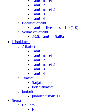
TamU naiset
TamU 2
TamU naiset 2
TamU 3
TamU 4
Edelliset ottelut
TamU – Ilves-kissat 1-0 (1-0)
Seuraavat ottelut
23.6. TamU – SalPa
Joukkueet
Aikuiset
TamU
TamU naiset
TamU 2
TamU naiset 2
TamU 3
TamU 4
Tilastot
Sarjataulukot
Pelaajatilastot
juniorit
junnusivustolle >>
Seura
Hallinto
Hallitus