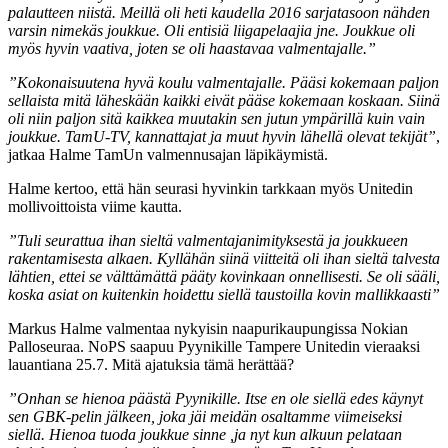
palautteen niistä. Meillä oli heti kaudella 2016 sarjatasoon nähden
varsin nimekäs joukkue. Oli entisiä liigapelaajia jne. Joukkue oli
myös hyvin vaativa, joten se oli haastavaa valmentajalle.”
”Kokonaisuutena hyvä koulu valmentajalle. Pääsi kokemaan paljon
sellaista mitä läheskään kaikki eivät pääse kokemaan koskaan. Siinä
oli niin paljon sitä kaikkea muutakin sen jutun ympärillä kuin vain
joukkue. TamU-TV, kannattajat ja muut hyvin lähellä olevat tekijät”
,
jatkaa Halme TamUn valmennusajan läpikäymistä.
Halme kertoo, että hän seurasi hyvinkin tarkkaan myös Unitedin
mollivoittoista viime kautta.
”Tuli seurattua ihan sieltä valmentajanimityksestä ja joukkueen
rakentamisesta alkaen. Kyllähän siinä viitteitä oli ihan sieltä talvesta
lähtien, ettei se välttämättä pääty kovinkaan onnellisesti. Se oli sääli,
koska asiat on kuitenkin hoidettu siellä taustoilla kovin mallikkaasti”
Markus Halme valmentaa nykyisin naapurikaupungissa Nokian
Palloseuraa. NoPS saapuu Pyynikille Tampere Unitedin vieraaksi
lauantiana 25.7. Mitä ajatuksia tämä herättää?
”Onhan se hienoa päästä Pyynikille. Itse en ole siellä edes käynyt
sen GBK-pelin jälkeen, joka jäi meidän osaltamme viimeiseksi
siellä. Hienoa tuoda joukkue sinne ,ja nyt kun alkuun pelataan