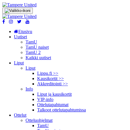
Etusivu
Uutiset
TamU
TamU naiset
TamU 2
Kaikki uutiset
Liput
Liput
Lippu.fi >>
Kausikortit >>
Akkreditointi >>
Info
Liput ja kausikortit
VIP-info
Ottelutapahtumat
Talkoot ottelu­tapahtumissa
Ottelut
Otteluohjelmat
TamU