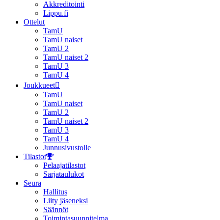
Akkreditointi
Lippu.fi
Ottelut
TamU
TamU naiset
TamU 2
TamU naiset 2
TamU 3
TamU 4
Joukkueet
TamU
TamU naiset
TamU 2
TamU naiset 2
TamU 3
TamU 4
Junnusivustolle
Tilastot
Pelaajatilastot
Sarjataulukot
Seura
Hallitus
Liity jäseneksi
Säännöt
Toimintasuunnitelma