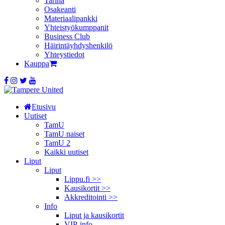
Tarina
Osakeanti
Materiaalipankki
Yhteistyö­kumppanit
Business Club
Häirintä­yhdyshenkilö
Yhteystiedot
Kauppa
Etusivu
Uutiset
TamU
TamU naiset
TamU 2
Kaikki uutiset
Liput
Liput
Lippu.fi >>
Kausikortit >>
Akkreditointi >>
Info
Liput ja kausikortit
VIP-info