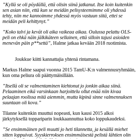
”Kyllä se oli pöydällä, että olisin siinä jatkanut. Itse koin kuitenkin
sen asian niin, että kun se meidän pelisysteemimme oli yhdessä
tehty, niin me kannoimme yhdessä myös vastuun siitä, ettei se
meidän peli kehittynyt.”
”Koko talvi ja kevät oli aika vaikeaa aikaa. Oulussa pelattu OLS-
peli on ehkä näin jälkikäteen sellainen, että silloin tajusi asioiden
menevän päin p**settä”
, Halme jatkaa kevään 2018 ruotimista.
Joukkue kiitti kannattajia yhtenä rintamana.
Markus Halme saapui vuonna 2015 TamU-K:n valmennusryhmään,
kun oma peliura oli päättymäisillään.
”Itsellä oli se valmentaminen kiehtonut jo jonkin aikaa siinä.
Pelaaminen eikä varsinkaan harjoittelu ollut enää niin kivaa
pelaajan roolissa mitä aiemmin, mutta kipinä sinne valmennuksen
suuntaan oli kova.”
Tilanne kuitenkin muuttui nopeasti, kun kausi 2015 alkoi
järkytyksellä toppariparin loukkaannuttua koko loppukaudeksi.
”Se ensimmäinen peli muutti jo heti tilannetta, ja kesällä miehet
sitten loppuivat. Syyskierroksen ensimmäisestä pelistä lähtien olin