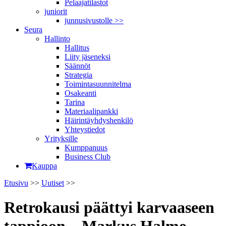
Pelaajatilastot
juniorit
junnusivustolle >>
Seura
Hallinto
Hallitus
Liity jäseneksi
Säännöt
Strategia
Toimintasuunnitelma
Osakeanti
Tarina
Materiaalipankki
Häirintä­yhdyshenkilö
Yhteystiedot
Yrityksille
Kumppanuus
Business Club
Kauppa
Etusivu
>>
Uutiset
>>
Retrokausi päättyi karvaaseen