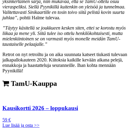
yksinkertainen sarja, niin mukavaa, että se TamU-ottelu osuu
vieraspeliksi. Siellä Pyynikillä kuitenkin on yleisöä ja tunnelmaa.
Valitettavasti Sinikaartille en tosin toivo siitä pelistä kovin suurta
juhlaa”
, pohtii Halme tulevaa.
”Täytyy käsitellä se joukkueen kesken siten, ettei se korostu myös
liikaa ja mene yli. Siitä tulee iso ottelu henkilökohtaisesti, mutta
mielenkiintoinen se on varmasti myös monelle meidän TamU-
taustaiselle pelaajalle.”
Retrot on nyt retroiltu ja on aika suunnata katseet tiukasti tulevaan
jalkapallokauteen 2020. Kiitoksia kaikille kevään aikana pelejä,
ennakkoja ja haastatteluja seuranneille. Ihan kohta mennään
Pyynikillä!
TamU-Kauppa
Kausikortti 2026 – loppukausi
59 €
Lue lisää ja osta >>