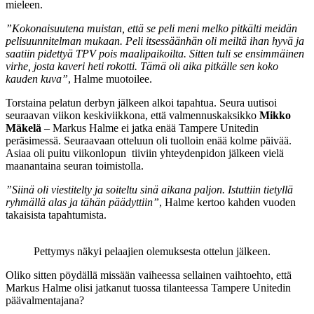
mieleen.
”Kokonaisuutena muistan, että se peli meni melko pitkälti meidän
pelisuunnitelman mukaan. Peli itsessäänhän oli meiltä ihan hyvä ja
saatiin pidettyä TPV pois maalipaikoilta. Sitten tuli se ensimmäinen
virhe, josta kaveri heti rokotti. Tämä oli aika pitkälle sen koko
kauden kuva”
, Halme muotoilee.
Torstaina pelatun derbyn jälkeen alkoi tapahtua. Seura uutisoi
seuraavan viikon keskiviikkona, että valmennuskaksikko
Mikko
Mäkelä
– Markus Halme ei jatka enää Tampere Unitedin
peräsimessä. Seuraavaan otteluun oli tuolloin enää kolme päivää.
Asiaa oli puitu viikonlopun tiiviin yhteydenpidon jälkeen vielä
maanantaina seuran toimistolla.
”Siinä oli viestitelty ja soiteltu sinä aikana paljon. Istuttiin tietyllä
ryhmällä alas ja tähän päädyttiin”
, Halme kertoo kahden vuoden
takaisista tapahtumista.
Pettymys näkyi pelaajien olemuksesta ottelun jälkeen.
Oliko sitten pöydällä missään vaiheessa sellainen vaihtoehto, että
Markus Halme olisi jatkanut tuossa tilanteessa Tampere Unitedin
päävalmentajana?