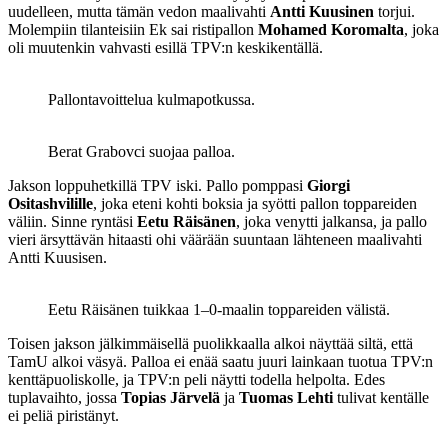
uudelleen, mutta tämän vedon maalivahti
Antti Kuusinen
torjui.
Molempiin tilanteisiin Ek sai ristipallon
Mohamed Koromalta
, joka
oli muutenkin vahvasti esillä TPV:n keskikentällä.
Pallontavoittelua kulmapotkussa.
Berat Grabovci suojaa palloa.
Jakson loppuhetkillä TPV iski. Pallo pomppasi
Giorgi
Ositashvilille
, joka eteni kohti boksia ja syötti pallon toppareiden
väliin. Sinne ryntäsi
Eetu Räisänen
, joka venytti jalkansa, ja pallo
vieri ärsyttävän hitaasti ohi väärään suuntaan lähteneen maalivahti
Antti Kuusisen.
Eetu Räisänen tuikkaa 1–0-maalin toppareiden välistä.
Toisen jakson jälkimmäisellä puolikkaalla alkoi näyttää siltä, että
TamU alkoi väsyä. Palloa ei enää saatu juuri lainkaan tuotua TPV:n
kenttäpuoliskolle, ja TPV:n peli näytti todella helpolta. Edes
tuplavaihto, jossa
Topias Järvelä
ja
Tuomas Lehti
tulivat kentälle
ei peliä piristänyt.