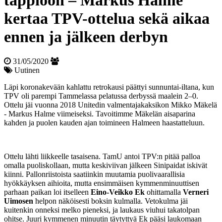
tappioon – Markus Halme
kertaa TPV-ottelua sekä aikaa
ennen ja jälkeen derbyn
31/05/2020
Uutinen
Läpi koronakevään kahlattu retrokausi päättyi sunnuntai-iltana, kun
TPV oli parempi Tammelassa pelatussa derbyssä maalein 2–0.
Ottelu jäi vuonna 2018 Unitedin valmentajakaksikon Mikko Mäkelä
- Markus Halme viimeiseksi. Tavoitimme Mäkelän aisaparina
kahden ja puolen kauden ajan toimineen Halmeen haastatteluun.
Ottelu lähti liikkeelle tasaisena. TamU antoi TPV:n pitää palloa
omalla puoliskollaan, mutta keskiviivan jälkeen Sinipaidat iskivät
kiinni. Pallonriistoista saatiinkin muutamia puolivaarallisia
hyökkäyksen aihioita, mutta ensimmäisen kymmenminuuttisen
parhaan paikan loi itselleen
Eino-Veikko Ek
ohittamalla
Verneri
Uimosen
helpon näköisesti boksin kulmalla. Vetokulma jäi
kuitenkin onneksi melko pieneksi, ja laukaus viuhui takatolpan
ohitse. Juuri kymmenen minuutin täytyttyä Ek pääsi laukomaan