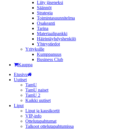
Liity jäseneksi
Säännöt
Strategia
Toimintasuunnitelma
Osakeanti
Tarina
Materiaalipankki
Häirintä­yhdyshenkilö
Yhteystiedot
Yrityksille
Kumppanuus
Business Club
Kauppa
Etusivu
Uutiset
TamU
TamU naiset
TamU 2
Kaikki uutiset
Liput
Liput ja kausikortit
VIP-info
Ottelutapahtumat
Talkoot ottelutapahtumissa