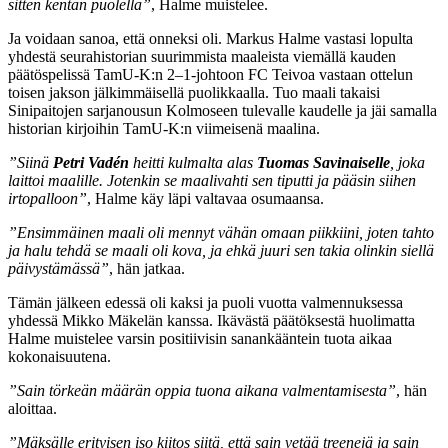
sitten kentän puolella”
, Halme muistelee.
Ja voidaan sanoa, että onneksi oli. Markus Halme vastasi lopulta
yhdestä seurahistorian suurimmista maaleista viemällä kauden
päätöspelissä TamU-K:n 2–1-johtoon FC Teivoa vastaan ottelun
toisen jakson jälkimmäisellä puolikkaalla. Tuo maali takaisi
Sinipaitojen sarjanousun Kolmoseen tulevalle kaudelle ja jäi samalla
historian kirjoihin TamU-K:n viimeisenä maalina.
”Siinä
Petri Vadén
heitti kulmalta alas
Tuomas Savinaiselle
, joka
laittoi maalille. Jotenkin se maalivahti sen tiputti ja pääsin siihen
irtopalloon”
, Halme käy läpi valtavaa osumaansa.
”Ensimmäinen maali oli mennyt vähän omaan piikkiini, joten tahto
ja halu tehdä se maali oli kova, ja ehkä juuri sen takia olinkin siellä
päivystämässä”
, hän jatkaa.
Tämän jälkeen edessä oli kaksi ja puoli vuotta valmennuksessa
yhdessä Mikko Mäkelän kanssa. Ikävästä päätöksestä huolimatta
Halme muistelee varsin positiivisin sanankääntein tuota aikaa
kokonaisuutena.
”Sain törkeän määrän oppia tuona aikana valmentamisesta”
, hän
aloittaa.
”Mäksälle erityisen iso kiitos siitä, että sain vetää treenejä ja sain