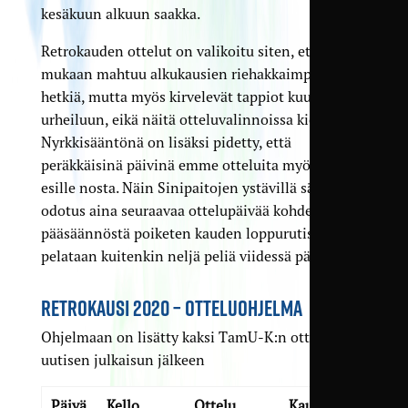
kesäkuun alkuun saakka.
Retrokauden ottelut on valikoitu siten, että
mukaan mahtuu alkukausien riehakkaimpia
hetkiä, mutta myös kirvelevät tappiot kuuluvat
urheiluun, eikä näitä otteluvalinnoissa kierrellä.
Nyrkkisääntönä on lisäksi pidetty, että
peräkkäisinä päivinä emme otteluita myöskään
esille nosta. Näin Sinipaitojen ystävillä säilyy
odotus aina seuraavaa ottelupäivää kohden. Tästä
pääsäännöstä poiketen kauden loppurutistuksena
pelataan kuitenkin neljä peliä viidessä päivässä.
RETROKAUSI 2020 – OTTELUOHJELMA
Ohjelmaan on lisätty kaksi TamU-K:n ottelua
uutisen julkaisun jälkeen
Päivä
Kello
Ottelu
Kausi