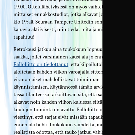
19.00. Ottelulähetyksissä on myös vaihtelevan
mittaiset ennakkostudiot, jotka alkavat jo ennen
klo 19:ää. Seuraan Tampere Unitedin some-
kanavia aktiivisesti, niin tiedät mitä ja milloin
tapahtuu!
Retrokausi jatkuu aina toukokuun loppuun
saakka, jollei varsinainen kausi ala jo ennen sitä.
Palloliitto on tiedottanut
, että kilpailutoiminta
aloitetaan kahden viikon varoajalla sitten, kun
viranomaiset mahdollistavat toiminnan
käynnistämisen. Käytännössä tämän arvioidaan
tässä tilanteessa tarkoittavan sitä, että sarjat
alkavat noin kahden viikon kuluessa siitä, kun
koulujen toiminta on avattu. Palloliitto on
viestinyt, että sarjat eivät missään tapauksessa
ennen ala huhti-toukokuun vaihdetta, mutta on
realistista odottaa, että tauko jatkuu vähintään