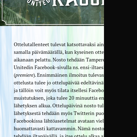
Ottelutallenteet tulevat katsottavaksi aina
samalla päivämäärällä, kun kyseinen ottelu on
aikanaan pelattu. Nosto tehdään Tampere
Unitedin Facebook-sivulla ns. ensi-iltaesityksenä
(
premiere
). Ensimmäinen ilmoitus tulevasta
ottelusta tulee jo ottelupäivää edeltävinä päivinä,
ja tällöin voit myös tilata itsellesi Facebookissa
muistutuksen, joka tulee 20 minuuttia ennen
lähetyksen alkua. Ottelupäivinä nosto tulevasta
lähetyksestä tehdään myös Twitterin puolella, ja
Facebookissa lähtöasetelmat avataan vielä
huomattavasti kattavammin. Nämä nostot
tehdään iltapäivällä, ja itse ottelu alkaa aina klo