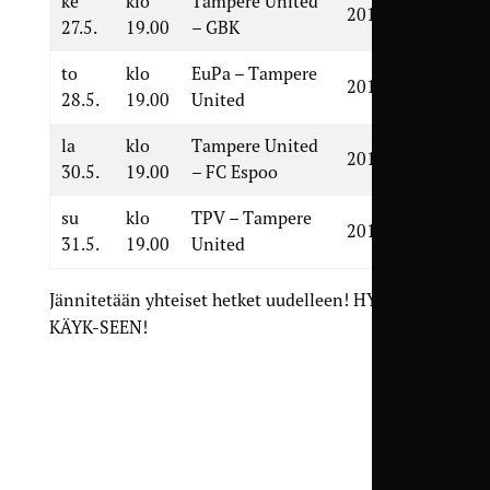
ke
klo
Tampere United
2018
27.5.
19.00
– GBK
to
klo
EuPa – Tampere
2016
28.5.
19.00
United
la
klo
Tampere United
2019
30.5.
19.00
– FC Espoo
su
klo
TPV – Tampere
2018
31.5.
19.00
United
Jännitetään yhteiset hetket uudelleen! HYÖK-
KÄYK-SEEN!