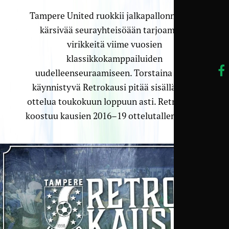
Tampere United ruokkii jalkapallonnälästä
kärsivää seurayhteisöään tarjoamalla
virikkeitä viime vuosien
klassikkokamppailuiden
uudelleenseuraamiseen. Torstaina 26.3.
käynnistyvä Retrokausi pitää sisällään 15
ottelua toukokuun loppuun asti. Retrokausi
koostuu kausien 2016–19 ottelutallenteesta.