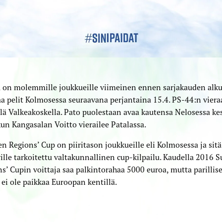
u on molemmille joukkueille viimeinen ennen sarjakauden alk
aa pelit Kolmosessa seuraavana perjantaina 15.4. PS-44:n vier
lä Valkeakoskella. Pato puolestaan avaa kautensa Nelosessa ke
kun Kangasalan Voitto vierailee Patalassa.
 Regions’ Cup on piiritason joukkueille eli Kolmosessa ja sit
ille tarkoitettu valtakunnallinen cup-kilpailu. Kaudella 2016
s’ Cupin voittaja saa palkintorahaa 5000 euroa, mutta parilli
 ei ole paikkaa Euroopan kentillä.