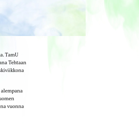
ua. TamU
aana Tehtaan
skiviikkona
ä alempana
 Suomen
sena vuonna