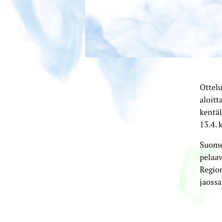
Ottel
aloitt
kentäl
13.4. 
Suomen
pelaav
Region
jaossa