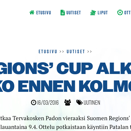
ETUSIVU
UUTISET
LIPUT
OTT
Etusivu
>>
Uutiset
>>
GIONS’ CUP AL
KO ENNEN KOL
16/03/2016
Uutinen
tkaa Tervakosken Padon vieraaksi Suomen Regions'
lauantaina 9.4. Ottelu potkaistaan käyntiin Patalan