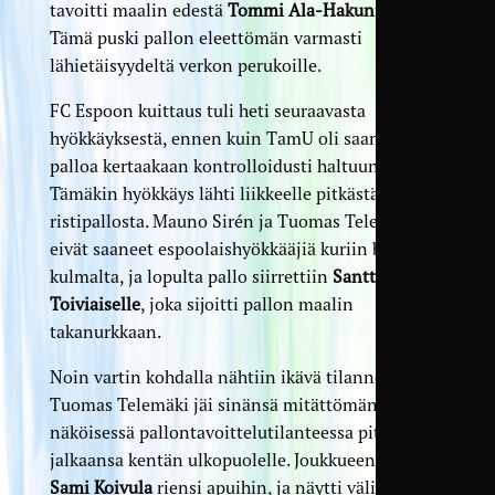
tavoitti maalin edestä
Tommi Ala-Hakunin
pään.
Tämä puski pallon eleettömän varmasti
lähietäisyydeltä verkon perukoille.
FC Espoon kuittaus tuli heti seuraavasta
hyökkäyksestä, ennen kuin TamU oli saanut
palloa kertaakaan kontrolloidusti haltuunsa.
Tämäkin hyökkäys lähti liikkeelle pitkästä
ristipallosta. Mauno Sirén ja Tuomas Telemäki
eivät saaneet espoolaishyökkääjiä kuriin boksin
kulmalta, ja lopulta pallo siirrettiin
Santtu
Toiviaiselle
, joka sijoitti pallon maalin
takanurkkaan.
Noin vartin kohdalla nähtiin ikävä tilanne, kun
Tuomas Telemäki jäi sinänsä mitättömän
näköisessä pallontavoittelutilanteessa pitämään
jalkaansa kentän ulkopuolelle. Joukkueenjohtaja
Sami Koivula
riensi apuihin, ja näytti välittömästi