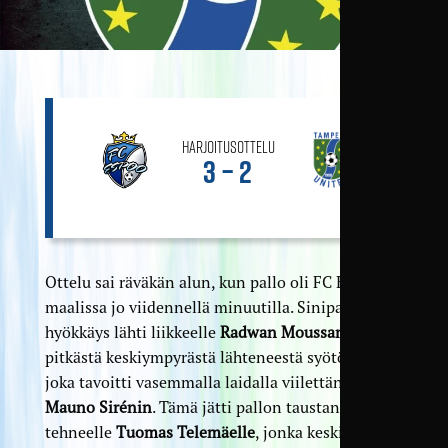
Harjoitusottelu
3 – 2
Ottelu sai räväkän alun, kun pallo oli FC Espoon
maalissa jo viidennellä minuutilla. Sinipaitojen
hyökkäys lähti liikkeelle
Radwan Moussan
pitkästä keskiympyrästä lähteneestä syötöstä,
joka tavoitti vasemmalla laidalla viilettäneen
Mauno Sirénin
. Tämä jätti pallon taustanousun
tehneelle
Tuomas Telemäelle
, jonka keskitys