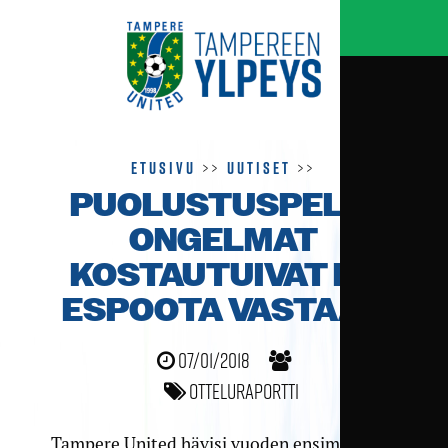
Etusivu
>>
Uutiset
>>
PUOLUSTUSPELIN
ONGELMAT
KOSTAUTUIVAT FC
ESPOOTA VASTAAN
07/01/2018
Otteluraportti
Tampere United hävisi vuoden ensimmäisen