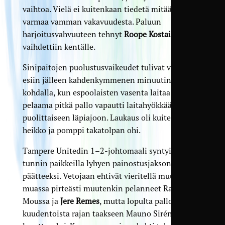
vaihtoa. Vielä ei kuitenkaan tiedetä mitään
varmaa vamman vakavuudesta. Paluun
harjoitusvahvuuteen tehnyt
Roope Kostainen
vaihdettiin kentälle.
Sinipaitojen puolustusvaikeudet tulivat vahvasti
esiin jälleen kahdenkymmenen minuutin
kohdalla, kun espoolaisten vasenta laitaa pitkin
pelaama pitkä pallo vapautti laitahyökkääjän
puolittaiseen läpiajoon. Laukaus oli kuitenkin
heikko ja pomppi takatolpan ohi.
Tampere Unitedin 1–2-johtomaali syntyi puolen
tunnin paikkeilla lyhyen painostusjakson
päätteeksi. Vetojaan ehtivät vieritellä muun
muassa pirteästi muutenkin pelanneet Radwan
Moussa ja
Jere Remes
, mutta lopulta pallo ajautui
kuudentoista rajan taakseen Mauno Sirénin