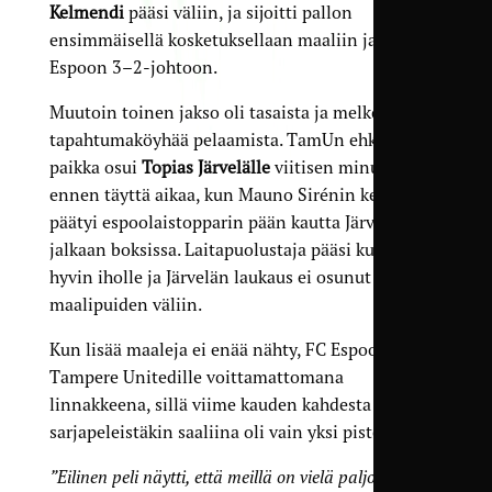
Kelmendi
pääsi väliin, ja sijoitti pallon
ensimmäisellä kosketuksellaan maaliin ja FC
Espoon 3–2-johtoon.
Muutoin toinen jakso oli tasaista ja melko
tapahtumaköyhää pelaamista. TamUn ehkä paras
paikka osui
Topias Järvelälle
viitisen minuuttia
ennen täyttä aikaa, kun Mauno Sirénin keskitys
päätyi espoolaistopparin pään kautta Järvelän
jalkaan boksissa. Laitapuolustaja pääsi kuitenkin
hyvin iholle ja Järvelän laukaus ei osunut
maalipuiden väliin.
Kun lisää maaleja ei enää nähty, FC Espoo säilyi
Tampere Unitedille voittamattomana
linnakkeena, sillä viime kauden kahdesta
sarjapeleistäkin saaliina oli vain yksi piste.
”Eilinen peli näytti, että meillä on vielä paljon