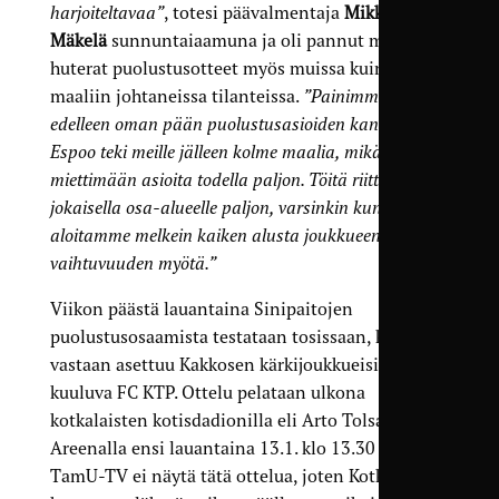
harjoiteltavaa”
, totesi päävalmentaja
Mikko
Mäkelä
sunnuntaiaamuna ja oli pannut merkille
huterat puolustusotteet myös muissa kuin
maaliin johtaneissa tilanteissa.
”Painimme
edelleen oman pään puolustusasioiden kanssa.
Espoo teki meille jälleen kolme maalia, mikä saa
miettimään asioita todella paljon. Töitä riittää
jokaisella osa-alueelle paljon, varsinkin kun
aloitamme melkein kaiken alusta joukkueen ison
vaihtuvuuden myötä.”
Viikon päästä lauantaina Sinipaitojen
puolustusosaamista testataan tosissaan, kun
vastaan asettuu Kakkosen kärkijoukkueisiin
kuuluva FC KTP. Ottelu pelataan ulkona
kotkalaisten kotisdadionilla eli Arto Tolsa
Areenalla ensi lauantaina 13.1. klo 13.30 alkaen.
TamU-TV ei näytä tätä ottelua, joten Kotkaan