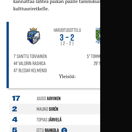
kannattaa lähteä paikan päälle tammikuiselle
kulttuuriretkelle.
Harjoitusottelu
3 – 2
( 2 – 2 )
7' Santtu Toiviainen
5′ Tommi Ala-Hakuni
44' Valdrin Rashica
29′ Mauno Sirén
47' Bledar Kelmendi
Yleisöä:
17
Juuso
Auvinen
46'
2
Mauno
Sirén
4
Topias
Järvelä
5
Eetu
Rahkola
C