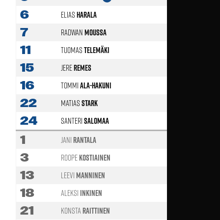
6
Elias
Harala
74'
7
Radwan
Moussa
46'
11
Tuomas
Telemäki
18'
15
Jere
Remes
16
Tommi
Ala-Hakuni
46'
22
Matias
Stark
24
Santeri
Salomaa
46'
1
Jani
Rantala
46'
3
Roope
Kostiainen
18'
13
Leevi
Manninen
46'
18
Aleksi
Inkinen
74'
21
Konsta
Raittinen
46'