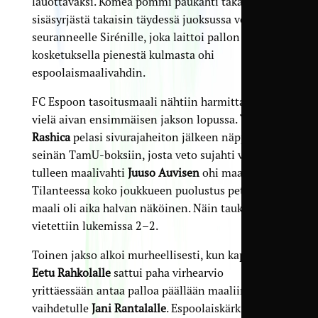
lauottavaksi. Komea pommi paukahti takatolpan
sisäsyrjästä takaisin täydessä juoksussa vetoaan
seuranneelle Sirénille, joka laittoi pallon kahdella
kosketuksella pienestä kulmasta ohi
espoolaismaalivahdin.
FC Espoon tasoitusmaali nähtiin harmittavasti
vielä aivan ensimmäisen jakson lopussa.
Valdrin
Rashica
pelasi sivurajaheiton jälkeen näppärän
seinän TamU-boksiin, josta veto sujahti vastaan
tulleen maalivahti
Juuso Auvisen
ohi maaliin
Tilanteessa koko joukkueen puolustus petti ja
maali oli aika halvan näköinen. Näin taukoa
vietettiin lukemissa 2–2.
Toinen jakso alkoi murheellisesti, kun kapteeni
Eetu Rahkolalle
sattui paha virhearvio
yrittäessään antaa palloa päällään maaliin
vaihdetulle
Jani Rantalalle
. Espoolaiskärki
Bledar