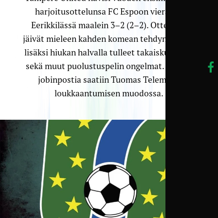
harjoitusottelunsa FC Espoon vieraana
Eerikkilässä maalein 3–2 (2–2). Ottelusta
jäivät mieleen kahden komean tehdyn maalin
lisäksi hiukan halvalla tulleet takaiskumaalit
sekä muut puolustuspelin ongelmat. Lisäksi
jobinpostia saatiin Tuomas Telemäen
loukkaantumisen muodossa.