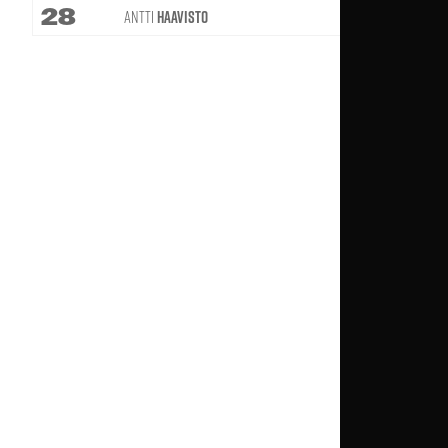
28
Antti
Haavisto
46'