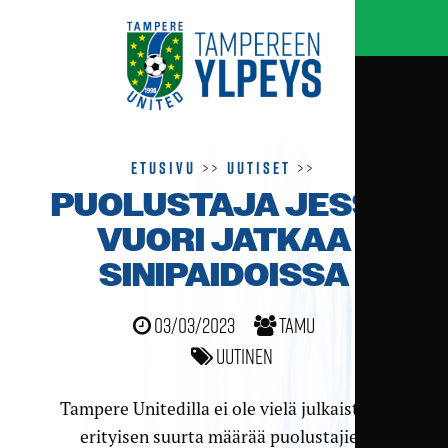
Etusivu
>>
Uutiset
>>
PUOLUSTAJA JESSE
VUORI JATKAA
SINIPAIDOISSA
03/03/2023
TamU
Uutinen
Tampere Unitedilla ei ole vielä julkaistuna
erityisen suurta määrää puolustajien