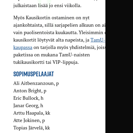
julkaistaan lisää jo ensi viikolla.
Myös Kausikortin ostaminen on nyt
ajankohtaista, sillä sarjapelien alkuun on aikaa
vain puolisentoista kuukautta. Yleisimmin ostetut
kausikortit löytyvät alta napeista, ja
TamU-
kaupassa
on tarjolla myös yhdistelmiä, joissa
paketissa on mukana TamU-naisten
tukikausikortti tai VIP-lippuja.
SOPIMUSPELAAJAT
Ali Aitbenzanzoun, p
Anton Bright, p
Eric Bullock, h
Janar Georg, h
Arttu Haapala, kk
Atte Jokinen, p
Topias Järvelä, kk