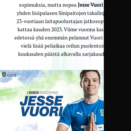
sopimuksia, mutta nopea
Jesse Vuori
tuo
yhden lisäpalasen Sinipaitojen takalinjalle.
23-vuotiaan laitapuolustajan jatkosopimus
kattaa kauden 2023. Viime vuonna kauden
edetessä yhä enemmän pelannut Vuori mielii
vielä lisää peliaikaa reilun puolentoista
kuukauden päästä alkavalla sarjakaudella