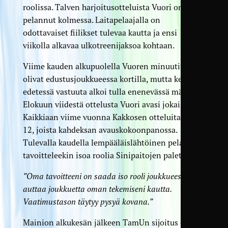
roolissa. Talven harjoitusotteluista Vuori on
pelannut kolmessa. Laitapelaajalla on
odottavaiset fiilikset tulevaa kautta ja ensi
viikolla alkavaa ulkotreenijaksoa kohtaan.
Viime kauden alkupuolella Vuoren minuutit
olivat edustusjoukkueessa kortilla, mutta kesän
edetessä vastuuta alkoi tulla enenevässä määrin.
Elokuun viidestä ottelusta Vuori avasi jokaisen.
Kaikkiaan viime vuonna Kakkosen otteluita kertyi
12, joista kahdeksan avauskokoonpanossa.
Tulevalla kaudella lempääläislähtöinen pelaaja
tavoitteleekin isoa roolia Sinipaitojen paletissa.
”Oma tavoitteeni on saada iso rooli joukkueessa ja
auttaa joukkuetta oman tekemiseni kautta.
Vaatimustason täytyy pysyä kovana.”
Mainion alkukesän jälkeen TamUn sijoitus oli