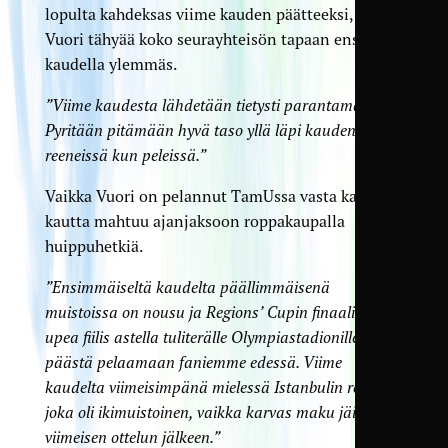
lopulta kahdeksas viime kauden päätteeksi, mutta
Vuori tähyää koko seurayhteisön tapaan ensi
kaudella ylemmäs.
”Viime kaudesta lähdetään tietysti parantamaan.
Pyritään pitämään hyvä taso yllä läpi kauden niin
reeneissä kun peleissä.”
Vaikka Vuori on pelannut TamUssa vasta kaksi
kautta mahtuu ajanjaksoon roppakaupalla
huippuhetkiä.
”Ensimmäiseltä kaudelta päällimmäisenä
muistoissa on nousu ja Regions’ Cupin finaali. Oli
upea fiilis astella tuliterälle Olympiastadionille ja
päästä pelaamaan faniemme edessä. Viime
kaudelta viimeisimpänä mielessä Istanbulin reissu,
joka oli ikimuistoinen, vaikka karvas maku jäikin
viimeisen ottelun jälkeen.”