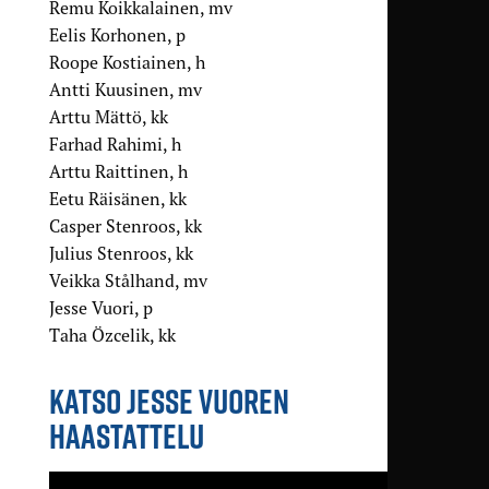
Remu Koikkalainen, mv
Eelis Korhonen, p
Roope Kostiainen, h
Antti Kuusinen, mv
Arttu Mättö, kk
Farhad Rahimi, h
Arttu Raittinen, h
Eetu Räisänen, kk
Casper Stenroos, kk
Julius Stenroos, kk
Veikka Stålhand, mv
Jesse Vuori, p
Taha Özcelik, kk
KATSO JESSE VUOREN
HAASTATTELU