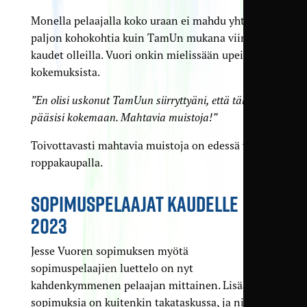
Monella pelaajalla koko uraan ei mahdu yhtä
paljon kohokohtia kuin TamUn mukana viime
kaudet olleilla. Vuori onkin mielissään upeista
kokemuksista.
”En olisi uskonut TamUun siirryttyäni, että tälläistä
pääsisi kokemaan. Mahtavia muistoja!”
Toivottavasti mahtavia muistoja on edessä vielä
roppakaupalla.
SOPIMUSPELAAJAT KAUDELLE
2023
Jesse Vuoren sopimuksen myötä
sopimuspelaajien luettelo on nyt
kahdenkymmenen pelaajan mittainen. Lisää
sopimuksia on kuitenkin takataskussa, ja niitä