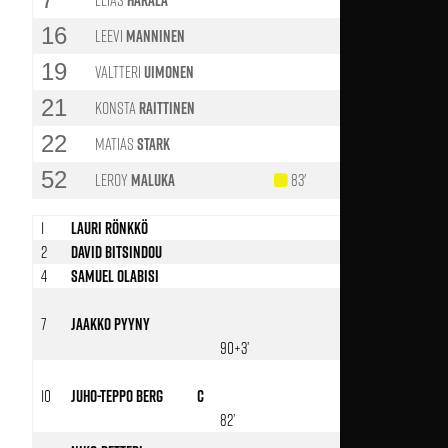
Harala
16
Leevi
Manninen
19
Valtteri
Uimonen
21
Konsta
Raittinen
22
Matias
Stark
52
Leroy
Maluka
83'
77'
1
Lauri Rönkkö
2
David Bitsindou
4
Samuel Olabisi
7
Jaakko Pyyny
90+3’
10
Juho-Teppo Berg
C
84’
82’