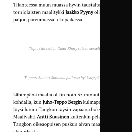
Tilanteessa muun muassa hyvin taustalta juossut
torniolaisten maalitykki
Jaakko Pyyny
olisi ollut
paljon paremmassa tekopaikassa.
Topias Järvelä ja Omar Khary sateen keskellä.
Toppari Santeri Salomaa pallossa hyökkäyspäässä.
Lähimpänä maalia oltiin noin 35 minuutin
kohdalla, kun
Juho-Teppo Bergin
kulmapotku
löysi Junior Tangkon täysin vapaana boksista.
Maalivahti
Antti Kuusinen
kuitenkin pelasti
Tangkon oikeaoppisen puskun aivan maalin
alanurkasta.