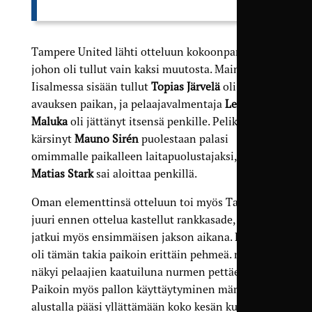
Tampere United lähti otteluun kokoonpanolla,
johon oli tullut vain kaksi muutosta. Mainiosti
Iisalmessa sisään tullut
Topias Järvelä
oli saanut
avauksen paikan, ja pelaajavalmentaja
Leroy
Maluka
oli jättänyt itsensä penkille. Pelikieltonsa
kärsinyt
Mauno Sirén
puolestaan palasi
omimmalle paikalleen laitapuolustajaksi, ja
Matias Stark
sai aloittaa penkillä.
Oman elementtinsä otteluun toi myös Tammelan
juuri ennen ottelua kastellut rankkasade, joka
jatkui myös ensimmäisen jakson aikana. Kenttä
oli tämän takia paikoin erittäin pehmeä. mikä
näkyi pelaajien kaatuiluna nurmen pettäessä alla.
Paikoin myös pallon käyttäytyminen märällä
alustalla pääsi yllättämään koko kesän kuivissa