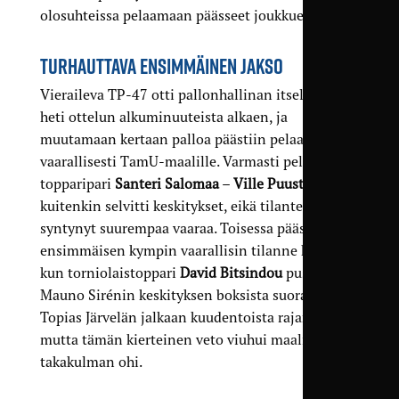
olosuhteissa pelaamaan päässeet joukkueet.
TURHAUTTAVA ENSIMMÄINEN JAKSO
Vieraileva TP-47 otti pallonhallinan itselleen
heti ottelun alkuminuuteista alkaen, ja
muutamaan kertaan palloa päästiin pelaamaan
vaarallisesti TamU-maalille. Varmasti pelannut
topparipari
Santeri Salomaa
–
Ville Puustinen
kuitenkin selvitti keskitykset, eikä tilanteista
syntynyt suurempaa vaaraa. Toisessa päässä
ensimmäisen kympin vaarallisin tilanne koettiin
kun torniolaistoppari
David Bitsindou
puski
Mauno Sirénin keskityksen boksista suoraan
Topias Järvelän jalkaan kuudentoista rajan taakse,
mutta tämän kierteinen veto viuhui maalin
takakulman ohi.