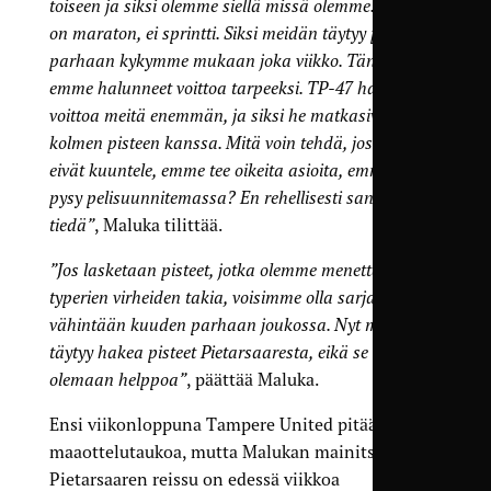
toiseen ja siksi olemme siellä missä olemme. Kausi
on maraton, ei sprintti. Siksi meidän täytyy pelata
parhaan kykymme mukaan joka viikko. Tänään
emme halunneet voittoa tarpeeksi. TP-47 halusi
voittoa meitä enemmän, ja siksi he matkasivat kotiin
kolmen pisteen kanssa. Mitä voin tehdä, jos pojat
eivät kuuntele, emme tee oikeita asioita, emmekä
pysy pelisuunnitemassa? En rehellisesti sanottuna
tiedä”
, Maluka tilittää.
”Jos lasketaan pisteet, jotka olemme menettäneet
typerien virheiden takia, voisimme olla sarjassa
vähintään kuuden parhaan joukossa. Nyt meidän
täytyy hakea pisteet Pietarsaaresta, eikä se tule
olemaan helppoa”
, päättää Maluka.
Ensi viikonloppuna Tampere United pitää
maaottelutaukoa, mutta Malukan mainitsema
Pietarsaaren reissu on edessä viikkoa