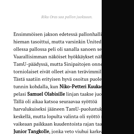
Riku Oras saa pallon juoksuun.
Ensimmöisen jakson edetessä pallonhallinta
hieman tasoittui, mutta varsinkin Unitedin
ollessa pallossa peli oli sanalla sanoen sekavaa.
Vaarallisimman näköiset hyökkäykset nähtiinkin
TamU-päädyssä, mutta Sinipaitojen onneksi
torniolaiset eivät olleet aivan terävimmillään.
Tästä saatiin erityisen hyvä osoitus puolen
tunnin kohdalla, kun
Niko-Petteri Kuukasjärvi
pelasi
Samuel Olabisille
linjan taakse juoksuun.
Tällä oli aikaa katsoa seuraavaa syöttöä
harvalukuiseksi jääneen TamU-puolustuksen
keskellä, mutta lopulta valinta oli syöttö melko
vaikeaan paikkaan kuudentoista rajan taakse
Junior Tangkolle
, jonka veto viuhui karkeasti ohi.