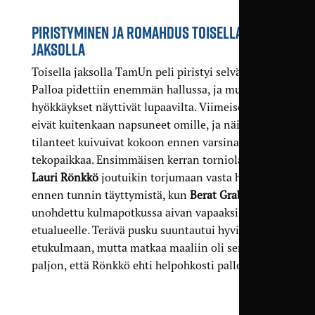
PIRISTYMINEN JA ROMAHDUS TOISELLA
JAKSOLLA
Toisella jaksolla TamUn peli piristyi selvästi.
Palloa pidettiin enemmän hallussa, ja muutamat
hyökkäykset näyttivät lupaavilta. Viimeiset syötöt
eivät kuitenkaan napsuneet omille, ja näin
tilanteet kuivuivat kokoon ennen varsinaista
tekopaikkaa. Ensimmäisen kerran torniolaisvahti
Lauri Rönkkö
joutuikin torjumaan vasta hiukan
ennen tunnin täyttymistä, kun
Berat Grabovci
oli
unohdettu kulmapotkussa aivan vapaaksi
etualueelle. Terävä pusku suuntautui hyvin
etukulmaan, mutta matkaa maaliin oli sen verran
paljon, että Rönkkö ehti helpohkosti pallon tielle.