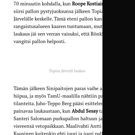
70 minuutin kohdalla, kun
Roope Kostiainen
siirsi pallon pystyjuoksunsa jälkeen Topias
Järvelälle keskelle. Tämä eteni pallon kanssa
rangaistusalueen kaaren tuntumaan, mutta
laukaus jäi sen verran vaisuksi, että Rönkkö
vangitsi pallon helposti.
Topias Järvelä laukoo.
Tämän jälkeen Sinipaitojen paras vaihe alkoi
hiipua, ja myös TamU-maalilla nähtiin pahoja
tilanteita. Juho-Teppo Berg pääsi esittelemään
painavaa laukaustaan, kun
Abdul Sesay
taisteli
Santeri Salomaan purkupallon haltuun ja syötti
viereensä vetopaikkaan. Maalivahti Antti
Kuusinen kuitenkin ehti juuri ja juuri pallon