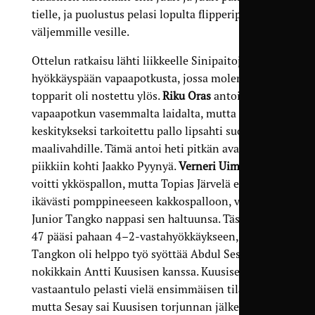
tielle, ja puolustus pelasi lopulta flipperipallon
väljemmille vesille.
Ottelun ratkaisu lähti liikkeelle Sinipaitojen
hyökkäyspään vapaapotkusta, jossa molemmat
topparit oli nostettu ylös.
Riku Oras
antoi
vapaapotkun vasemmalta laidalta, mutta
keskitykseksi tarkoitettu pallo lipsahti suoraan
maalivahdille. Tämä antoi heti pitkän avauksen
piikkiin kohti Jaakko Pyynyä.
Verneri Uimonen
voitti ykköspallon, mutta Topias Järvelä ei ehtinyt
ikävästi pomppineeseen kakkospalloon, vaan
Junior Tangko nappasi sen haltuunsa. Tästä TP-
47 pääsi pahaan 4–2-vastahyökkäykseen, jossa
Tangkon oli helppo työ syöttää Abdul Sesay
nokikkain Antti Kuusisen kanssa. Kuusisen
vastaantulo pelasti vielä ensimmäisen tilanteen,
mutta Sesay sai Kuusisen torjunnan jälkeen