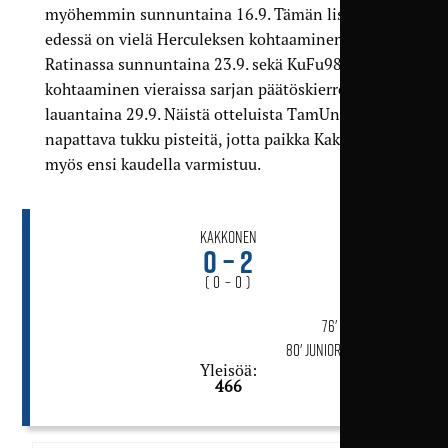
myöhemmin sunnuntaina 16.9. Tämän lisäksi
edessä on vielä Herculeksen kohtaaminen
Ratinassa sunnuntaina 23.9. sekä KuFu98:n
kohtaaminen vieraissa sarjan päätöskierroksella
lauantaina 29.9. Näistä otteluista TamUn on
napattava tukku pisteitä, jotta paikka Kakkosessa
myös ensi kaudella varmistuu.
Kakkonen
0 – 2
( 0 – 0 )
76' Abdul Sesay
80' Junior Tangko (rp)
Yleisöä:
466