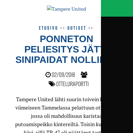
Etusivu
>>
Uutiset
>>
PONNETON
PELIESITYS JÄTTI
SINIPAIDAT NOLLILLE
02/09/2018
Otteluraportti
Tampere United lähti suurin toivein kauden
viimeiseen Tammelassa pelattuun otteluun,
jossa oli mahdollisuus karistaa
putoamispeikko kintereiltä. Toisin kuitenkin
kävi, sillä TP-47 oli päättänyt tarttua