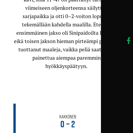
viimeiseen oljenkorteensa säilyttää
sarjapaikka ja otti 0–2-voiton lopussa
tekemällään kahdella maalilla. Etenkin
ensimmäinen jakso oli Sinipaidoilta heikko,
eikä toisen jakson hieman pirteämpi pelikään
tuottanut maaleja, vaikka peliä saatiinkin
painettua aiempaa paremmin
hyökkäyspäätyyn.
Kakkonen
0 – 2