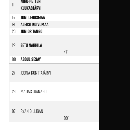
Niko-Petteri
11
Kuukasjärvi
72’
15
Joni Lehosmaa
19
Aleksi Koivumaa
20
Junior Tango
22
Eetu Närhilä
65’
47’
88
Abdul Sesay
27
Joona Konttajärvi
65’
28
Matias Ojanaho
72’
87
Ryan Gilligan
84’
89’