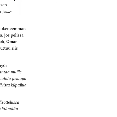
ksen
n Jazz-
ni kokeneemman
a, jos pelissä
rk
,
Omar
uttuu siis
myös
 antaa muille
 nähdä pelaajia
ivista kilpailua
isottelussa
hittämään