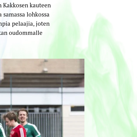
n Kakkosen kauteen
la samassa lohkossa
pia pelaajia, joten
iukan oudommalle