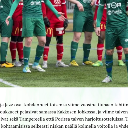
a Jazz ovat kohdanneet toisensa viime vuosina tiuhaan tahtiin,
oukkueet pelasivat samassa Kakkosen lohkossa, ja viime talve
ivat sekä Tampereella että Porissa talven harjoitusotteluissa.
 kohtaamisissa selkeästi niskan päällä kolmella voitolla ja yhdel