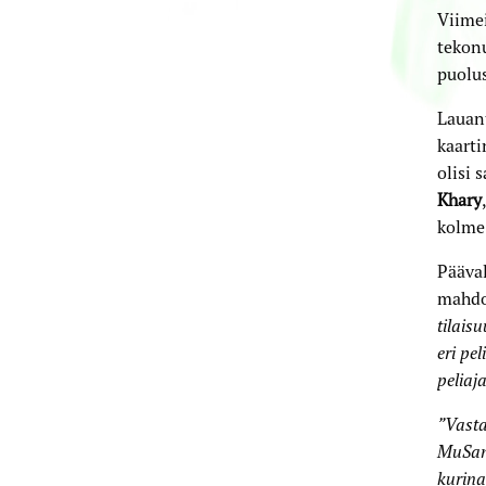
Viimei
tekonu
puolu
Lauant
kaarti
olisi 
Khary
kolme 
Pääva
mahdo
tilais
eri pel
peliaja
”Vasta
MuSan
kurina