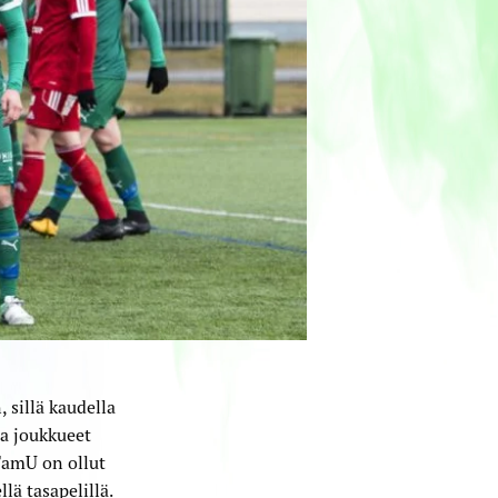
 sillä kaudella
na joukkueet
 TamU on ollut
lä tasapelillä.