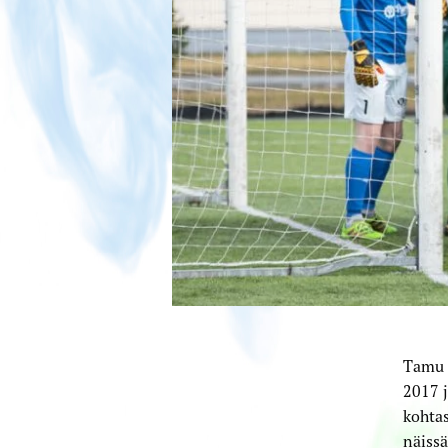
Tamu j
2017 j
kohtas
näissä