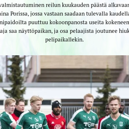
valmistautuminen reilun kuukauden päästä alkavaa
aina Porissa, jossa vastaan saadaan tulevalla kaudel
inipaidoilta puuttuu kokoonpanosta useita kokeneem
aja saa näyttöpaikan, ja osa pelaajista joutunee h
pelipaikallekin.