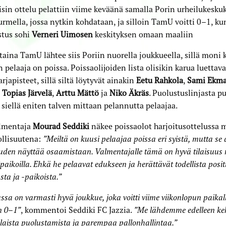
sin ottelu pelattiin viime keväänä samalla Porin urheilukesku
rmella, jossa nytkin kohdataan, ja silloin TamU voitti 0–1, ku
stus sohi
Verneri Uimosen
keskityksen omaan maaliin
aina TamU lähtee siis Poriin nuorella joukkueella, sillä mo
n pelaaja on poissa. Poissaolijoiden lista olisikin karua luettava
sarjapisteet, sillä siltä löytyvät ainakin
Eetu Rahkola
,
Sami Ekma
,
Topias Järvelä
,
Arttu Mättö
ja
Niko Äkräs
. Puolustuslinjasta pu
siellä eniten talven mittaan pelannutta pelaajaa.
lmentaja
Mourad Seddiki
näkee poissaolot harjoitusottelussa 
llisuutena:
”Meiltä on kuusi pelaajaa poissa eri syistä, mutta se
uuden näyttää osaamistaan. Valmentajalle tämä on hyvä tilaisuus
ipaikoilla. Ehkä he pelaavat edukseen ja herättävät todellista positi
sta ja -paikoista.”
ssa on varmasti hyvä joukkue, joka voitti viime viikonlopun paikall
 0–1”
, kommentoi Seddiki FC Jazzia.
”Me lähdemme edelleen ke
laista puolustamista ja parempaa pallonhallintaa.”