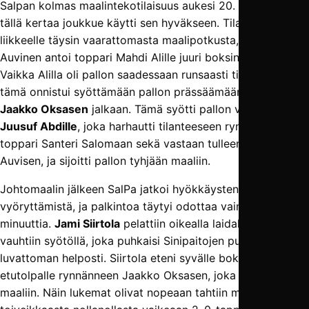
Salpan kolmas maalintekotilaisuus aukesi 20. minuutilla, ja
tällä kertaa joukkue käytti sen hyväkseen. Tilanne lähti
liikkeelle täysin vaarattomasta maalipotkusta, jonka Juuso
Auvinen antoi toppari Mahdi Alille juuri boksin ulkopuolelle.
Vaikka Alilla oli pallon saadessaan runsaasti tilaa ja aikaa,
tämä onnistui syöttämään pallon prässäämään tulleen
Jaakko Oksasen
jalkaan. Tämä syötti pallon viereensä
Juusuf Abdille
, joka harhautti tilanteeseen rynnännen
toppari Santeri Salomaan sekä vastaan tulleen Juuso
Auvisen, ja sijoitti pallon tyhjään maaliin.
Johtomaalin jälkeen SalPa jatkoi hyökkäystensä
vyöryttämistä, ja palkintoa täytyi odottaa vain kolmisen
minuuttia.
Jami Siirtola
pelattiin oikealla laidalla täytteen
vauhtiin syötöllä, joka puhkaisi Sinipaitojen puolustuslinjan
luvattoman helposti. Siirtola eteni syvälle boksiin, ja löysi
etutolpalle rynnänneen Jaakko Oksasen, joka liukui pallon
maaliin. Näin lukemat olivat nopeaan tahtiin muuttuneet