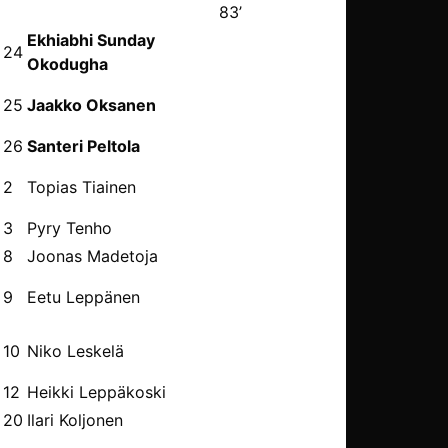
88’
83’
Ekhiabhi Sunday
24
Okodugha
25
Jaakko Oksanen
68’
26
Santeri Peltola
2
Topias Tiainen
46’
3
Pyry Tenho
8
Joonas Madetoja
9
Eetu Leppänen
68’
10
Niko Leskelä
88’
12
Heikki Leppäkoski
20
Ilari Koljonen