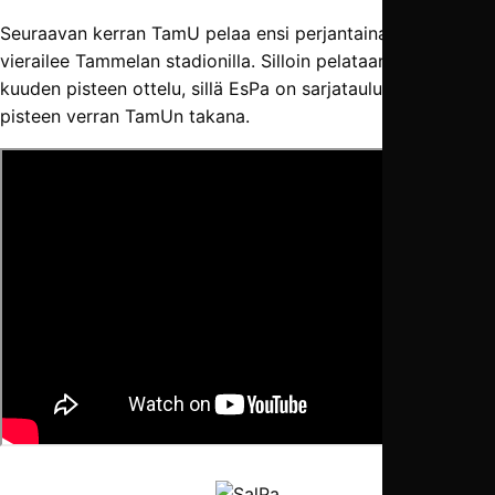
Seuraavan kerran TamU pelaa ensi perjantaina, kun EsPa
vierailee Tammelan stadionilla. Silloin pelataan elintärkeä
kuuden pisteen ottelu, sillä EsPa on sarjataulukossa
pisteen verran TamUn takana.