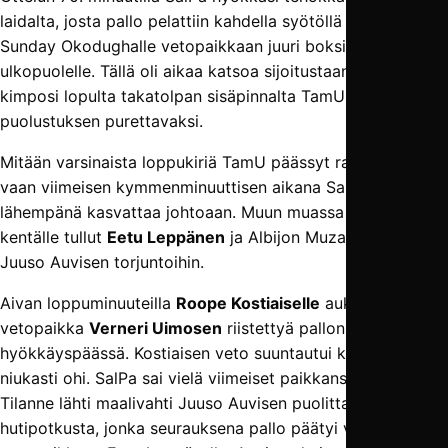
laidalta, josta pallo pelattiin kahdella syötöllä Ekhiabhi
Sunday Okodughalle vetopaikkaan juuri boksin
ulkopuolelle. Tällä oli aikaa katsoa sijoitustaan, mutta veto
kimposi lopulta takatolpan sisäpinnalta TamU-
puolustuksen purettavaksi.
Mitään varsinaista loppukiriä TamU päässyt rakentamaan,
vaan viimeisen kymmenminuuttisen aikana SalPa oli
lähempänä kasvattaa johtoaan. Muun muassa vaihdosta
kentälle tullut
Eetu Leppänen
ja Albijon Muzaci pakottivat
Juuso Auvisen torjuntoihin.
Aivan loppuminuuteilla
Roope Kostiaiselle
aukesi vielä
vetopaikka
Verneri Uimosen
riistettyä pallon
hyökkäyspäässä. Kostiaisen veto suuntautui kuitenkin
niukasti ohi. SalPa sai vielä viimeiset paikkansa lisäajalla.
Tilanne lähti maalivahti Juuso Auvisen puolittaisesta
hutipotkusta, jonka seurauksena pallo päätyi vapaaseen