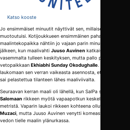
Katso kooste
Jo ensimmäiset minuutit näyttivät sen, millaiseksi ottelu
muotoutuisi. Kotijoukkueen ensimmäinen paha
maalintekopaikka nähtiin jo vajaan parin minuutin pelin
jälkeen, kun maalivahti
Juuso Auvinen
katkaisi
vasemmalta tulleen keskityksen, mutta pallo putosi
vetopaikkaan
Ekhiabhi Sunday Okodughalle
. Tämä joutui
laukomaan sen verran vaikeasta asennosta, että
Mahdi Ali
sai pelastettua tilanteen lähes maaliviivalta.
Seuraavan kerran maali oli lähellä, kun SalPa sai
Santeri
Salomaan
rikkeen myötä vapaapotkun keskeltä reilusta 20
metristä. Vaparin laukoi rikkeen kohteena ollut
Albijon
Muzaci
, mutta Juuso Auvinen venytti komeasti kätensä
vedon tielle maalin ylänurkassa.