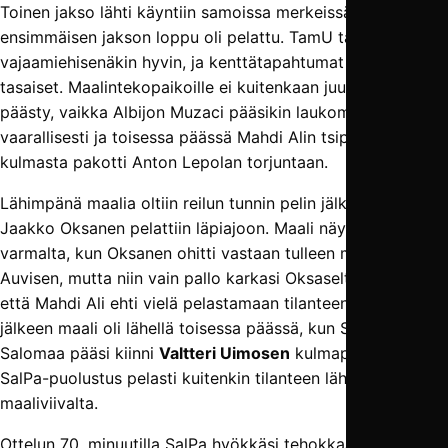
Toinen jakso lähti käyntiin samoissa merkeissä, joissa
ensimmäisen jakson loppu oli pelattu. TamU taisteli
vajaamiehisenäkin hyvin, ja kenttätapahtumat olivat varsin
tasaiset. Maalintekopaikoille ei kuitenkaan juurikaan
päästy, vaikka Albijon Muzaci pääsikin laukomaan kerran
vaarallisesti ja toisessa päässä Mahdi Alin tsippi pienestä
kulmasta pakotti Anton Lepolan torjuntaan.
Lähimpänä maalia oltiin reilun tunnin pelin jälkeen, kun
Jaakko Oksanen pelattiin läpiajoon. Maali näytti jo
varmalta, kun Oksanen ohitti vastaan tulleen maalivahti
Auvisen, mutta niin vain pallo karkasi Oksaselta sen verran,
että Mahdi Ali ehti vielä pelastamaan tilanteen. Pian tämän
jälkeen maali oli lähellä toisessa päässä, kun Santeri
Salomaa pääsi kiinni
Valtteri Uimosen
kulmapotkuun.
SalPa-puolustus pelasti kuitenkin tilanteen lähes
maaliviivalta.
Ottelun 70. minuutilla SalPa hyökkäsi tehokkaasti oikealta