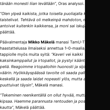
tänään monesti liian levällään”
, Oras analysoi.
”Olen ylpeä kaikista, jotka toisella puoliajalla kentällä
taistelivat. Tehtävä oli melkeinpä mahdoton, mutta kaikki
antoivat kuitenkin kaikkensa, ja moni sai iskujakin”
, Oras
päättää.
Päävalmentaja
Mikko Mäkelä
manasi TamU-TV:n
haastattelussa ilmaiseksi annettua 1–0-maalia, mutta löysi
tappiolle myös muita syitä:
”Kaveri vei kaikki
kaksinkamppailut ja irtopallot, ja pystyi kääntämään niistä
peliä. Reagoimme irtopalloihin huonosti ja sijoitumme
väärin. Hyökkäyspäässä tavoite oli saada pallonhallinta
keskellä ja saada laidat nopeasti ylös, mutta aloitteet
puuttuivat täysin”
, Mäkelä manasi.
”Tekeminen reenikentällä on ollut hyvää, mutta kentällä
kipsaa. Haemme parannusta rentouden ja positiivisen
kautta”
, Mäkelä päättää.