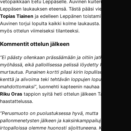
vetopaikkaan Eetu Leppäselle. Auvinen kuitenkin torjui
Leppäsen laukauksen eteensä. Tästä pääsi vielä vetämään
Topias Tiainen
ja edelleen Leppänen toistamiseen, mutta
Auvinen torjui lopulta kaikki kolme laukausta. Tämä jäi
myös ottelun viimeiseksi tilanteeksi.
Kommentit ottelun jälkeen
”Ei päästy ollenkaan prässäämään ja oltiin jatkuvasti
myöhässä, eikä pallollisessa pelissä löydetty keinoja
murtautua. Punainen kortti pilasi kirin lopullisesti. Iso
kenttä ja alivoima teki tehtävän loppujen lopuksi
mahdottomaksi”
, luonnehti kapteenin nauhaa kantanut
Riku Oras
tappion syitä heti ottelun jälkeen TamU-TV:n
haastattelussa.
”Perusmuoto on puolustuksessa hyvä, mutta
pallonmenetysten jälkeen ja kaksinkamppailujen jälkeisissä
irtopalloissa olemme huonosti sijoittuneena. Keskikenttä oli