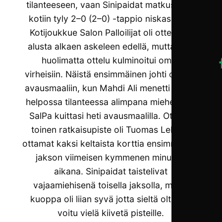
tilanteeseen, vaan Sinipaidat matkustavat
kotiin tyly 2–0 (2–0) -tappio niskassaan.
Kotijoukkue Salon Palloilijat oli ottelussa
alusta alkaen askeleen edellä, mutta siitä
huolimatta ottelu kulminoitui omiin
virheisiin. Näistä ensimmäinen johti ottelun
avausmaaliin, kun Mahdi Ali menetti pallon
helpossa tilanteessa alimpana miehenä, ja
SalPa kuittasi heti avausmaalilla. Ottelun
toinen ratkaisupiste oli Tuomas Lehden
ottamat kaksi keltaista korttia ensimmäisen
jakson viimeisen kymmenen minuutin
aikana. Sinipaidat taistelivat
vajaamiehisenä toisella jaksolla, mutta
kuoppa oli liian syvä jotta sieltä oltaisiin
voitu vielä kiivetä pisteille.