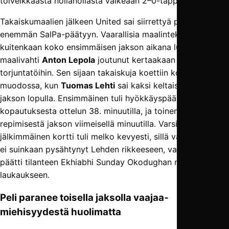
toiveikkaasta nollanollasta vaikeaan 2–0-tappioasemaan.
Takaiskumaalien jälkeen United sai siirrettyä painetta
enemmän SalPa-päätyyn. Vaarallisia maalintekopaikkoja ei
kuitenkaan koko ensimmäisen jakson aikana luotu, eikä
maalivahti
Anton Lepola
joutunut kertaakaan varsinaisiin
torjuntatöihin. Sen sijaan takaiskuja koettiin korttien
muodossa, kun
Tuomas Lehti
sai kaksi keltaista korttia
jakson lopulla. Ensimmäinen tuli hyökkäyspään sukille
kopautuksesta ottelun 38. minuutilla, ja toinen paidasta
repimisestä jakson viimeisellä minuutilla. Varsinkin
jälkimmäinen kortti tuli melko kevyesti, sillä vastahyökkäys
ei suinkaan pysähtynyt Lehden rikkeeseen, vaan SalPa
päätti tilanteen Ekhiabhi Sunday Okodughan näyttävään
laukaukseen.
Peli paranee toisella jaksolla vaajaa­
miehisyydestä huolimatta