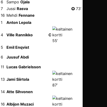
6
Sampo
Ojala
7
Jussi
Rasva
73'
16
Mehdi
Fennane
1
Anton Lepola
4
Ville Rannikko
C
55’
5
Emil Enqvist
6
Juusuf Abdi
46’
11
Lucas Gabrielsson
13
Jami Siirtola
87’
14
Atte Sihvonen
16
Albijon Muzaci