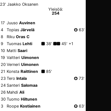
23' Jaakko Oksanen
Yleisöä:
254
17
Juuso
Auvinen
4
Topias
Järvelä
63'
8
Riku
Oras
C
9
Tuomas
Lehti
38'
45' +1
10
Matti
Saari
19
Valtteri
Uimonen
20
Verneri
Uimonen
21
Konsta
Raittinen
85'
23
Tero
Intala
73'
24
Santeri
Salomaa
26
Mahdi
Ali
30
Tuomo
Hiltunen
3
Roope
Kostiainen
63'