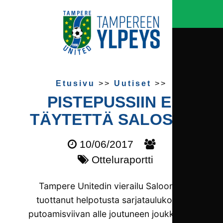
Etusivu
>>
Uutiset
>>
PISTEPUSSIIN EI
TÄYTETTÄ SALOSTA
10/06/2017
Otteluraportti
Tampere Unitedin vierailu Saloon ei
tuottanut helpotusta sarjataulukossa
putoamisviivan alle joutuneen joukkueen