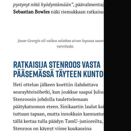
pystynyt niitä hyödyntämään”
, päävalmentaja
Sebastian Bowles
näki riemukkaan ratkaisun.
Janar Georgin oli vaikea sulattaa aivan lopussa saamaansa
varoitusta.
RATKAISIJA STENROOS VASTA
PÄÄSEMÄSSÄ TÄYTEEN KUNTOON
Heti ottelun jälkeen koettiin ilahduttava
seurayhteisöhetki, kun joukkue saapui Julius
Stenroosin johdolla tuulettelemaan
päätykatsomon eteen. Sinikaartin laulut kaikuivat
tuttuun tapaan, mutta innokkain kannustus taisi
tällä kertaa tulla päädyn TamU-junioreilta, joita
Stenroos on käynyt viime kuukausina