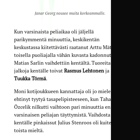
Janar Georg nousee muita korkeammalle.
Kun varsinaista peliaikaa oli jäljellä
parikymmentä minuuttia, keskikentän
keskustassa kiitettävästi raatanut Arttu Mättö ja
toisella puoliajalla vähän kuvasta kadonnut
Matias Sarlin vaihdettiin kentältä. Tuoreita
jalkoja kentälle toivat
Rasmus Lehtonen
ja
Tuukka Törmä
.
Moni kotijoukkueen kannattaja oli jo mielessään
ehtinyt tyytyä tasapelipisteeseen, kun Taha
Özcelik nilkutti vaihtoon pari minuuttia ennen
varsinaisen peliajan täyttymistä. Vaihdosta
kentälle pinkaissut Julius Stenroos oli kuitenkin
toista mieltä.