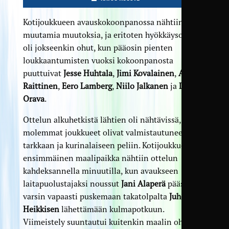
Kotijoukkueen avauskokoonpanossa nähtiin
muutamia muutoksia, ja eritoten hyökkäysosasto
oli jokseenkin ohut, kun pääosin pienten
loukkaantumisten vuoksi kokoonpanosta
puuttuivat
Jesse Huhtala
,
Jimi Kovalainen
,
Arttu
Raittinen
,
Eero Lamberg
,
Niilo Jalkanen
ja
Lauri
Orava
.
Ottelun alkuhetkistä lähtien oli nähtävissä, että
molemmat joukkueet olivat valmistautuneet
tarkkaan ja kurinalaiseen peliin. Kotijoukkueen
ensimmäinen maalipaikka nähtiin ottelun
kahdeksannella minuutilla, kun avaukseen
laitapuolustajaksi noussut
Jani Alaperä
pääsi
varsin vapaasti puskemaan takatolpalta
Juho
Heikkisen
lähettämään kulmapotkuun.
Viimeistely suuntautui kuitenkin maalin ohi.