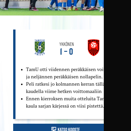
Ykkönen
1 – 0
TamU otti viidennen peräkkäisen voiton
ja neljännen peräkkäisen nollapelin.
Peli ratkesi jo kolmannen kerran tällä
kaudella viime hetken voitto­maaliin
Ennen kierroksen muita otteluita TamUn
kaula sarjan kärjessä on viisi pistettä.
Katso kooste