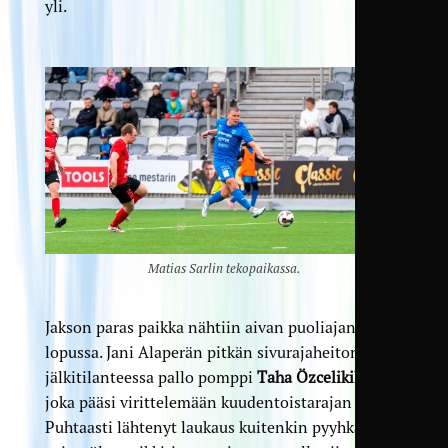
yli.
Matias Sarlin tekopaikassa.
Jakson paras paikka nähtiin aivan puoliajan
lopussa. Jani Alaperän pitkän sivurajaheiton
jälkitilanteessa pallo pomppi
Taha Özcelikille
,
joka pääsi virittelemään kuudentoistarajan päältä.
Puhtaasti lähtenyt laukaus kuitenkin pyyhkäisi