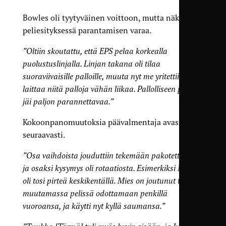
Bowles oli tyytyväinen voittoon, mutta näki
peliesityksessä parantamisen varaa.
”Oltiin skoutattu, että EPS pelaa korkealla
puolustuslinjalla. Linjan takana oli tilaa
suoraviivaisille palloille, muuta nyt me yritettiin
laittaa niitä palloja vähän liikaa. Pallolliseen peliin
jäi paljon parannettavaa.”
Kokoonpanomuutoksia päävalmentaja avasi
seuraavasti.
”Osa vaihdoista jouduttiin tekemään pakotettuna,
ja osaksi kysymys oli rotaatiosta. Esimerkiksi Mättö
oli tosi pirteä keskikentällä. Mies on joutunut tässä
muutamassa pelissä odottamaan penkillä
vuoroansa, ja käytti nyt kyllä saumansa.”