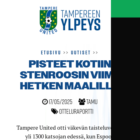
Etusivu
>>
Uutiset
>>
PISTEET KOTIIN
STENROOSIN VIIME
HETKEN MAALILLA
17/05/2025
TamU
Otteluraportti
Tampere United otti väkevän taisteluvoiton
yli 1300 katsojan edessä, kun Espoon