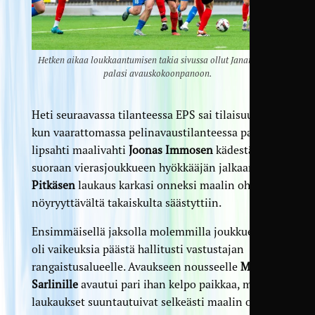
Hetken aikaa loukkaantumisen takia sivussa ollut Janar Georg
palasi avauskokoonpanoon.
Heti seuraavassa tilanteessa EPS sai tilaisuutensa,
kun vaarattomassa pelinavaustilanteessa pallo
lipsahti maalivahti
Joonas Immosen
kädestä
suoraan vierasjoukkueen hyökkääjän jalkaan.
Aito
Pitkäsen
laukaus karkasi onneksi maalin ohi, ja
nöyryyttävältä takaiskulta säästyttiin.
Ensimmäisellä jaksolla molemmilla joukkueilla
oli vaikeuksia päästä hallitusti vastustajan
rangaistusalueelle. Avaukseen nousseelle
Matias
Sarlinille
avautui pari ihan kelpo paikkaa, mutta
laukaukset suuntautuivat selkeästi maalin ohi ja