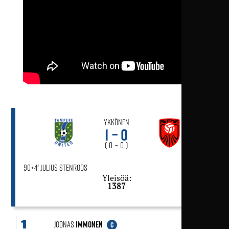
Ykkönen
1 – 0
( 0 – 0 )
90+4′ Julius Stenroos
Yleisöä:
1387
1
Joonas
Immonen
C