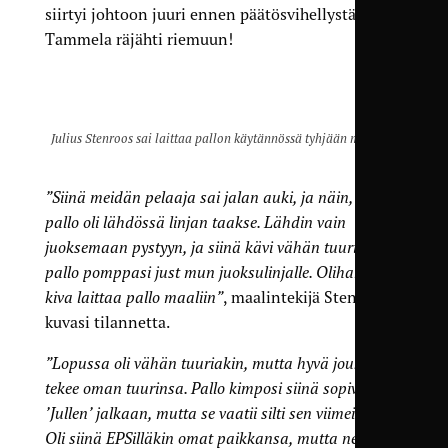
siirtyi johtoon juuri ennen päätösvihellystä, ja
Tammela räjähti riemuun!
Julius Stenroos sai laittaa pallon käytännössä tyhjään maaliin.
”Siinä meidän pelaaja sai jalan auki, ja näin, että
pallo oli lähdössä linjan taakse. Lähdin vain
juoksemaan pystyyn, ja siinä kävi vähän tuuri, että
pallo pomppasi just mun juoksulinjalle. Olihan siitä
kiva laittaa pallo maaliin”
, maalintekijä Stenroos
kuvasi tilannetta.
”Lopussa oli vähän tuuriakin, mutta hyvä joukkue
tekee oman tuurinsa. Pallo kimposi siinä sopivasti
’Jullen’ jalkaan, mutta se vaatii silti sen viimeistelyn.
Oli siinä EPSilläkin omat paikkansa, mutta ne ei