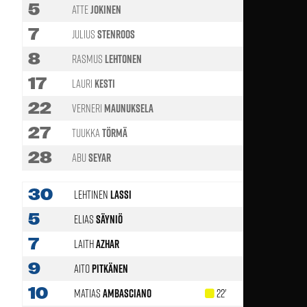
5
Atte
Jokinen
7
Julius
Stenroos
89'
8
Rasmus
Lehtonen
67'
17
Lauri
Kesti
46'
22
Verneri
Maunuksela
27
Tuukka
Törmä
67'
28
Abu
Seyar
30
Lehtinen
Lassi
5
Elias
Säyniö
7
Laith
Azhar
9
Aito
Pitkänen
73'
10
Matias
Ambasciano
22'
63'