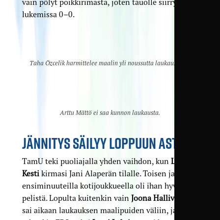
vain pölyt poikkirimasta, joten tauolle siirryttiin
lukemissa 0–0.
Taha Özcelik harmittelee maalin yli noussutta laukaustaan.
Arttu Mättö ei saa kunnon laukausta.
JÄNNITYS SÄILYY LOPPUUN ASTI
TamU teki puoliajalla yhden vaihdon, kun
Lauri
Kesti
kirmasi Jani Alaperän tilalle. Toisen jakson
ensiminuuteilla kotijoukkueella oli ihan hyvä ote
pelistä. Lopulta kuitenkin vain
Joona Hallivuori
sai aikaan laukauksen maalipuiden väliin, ja