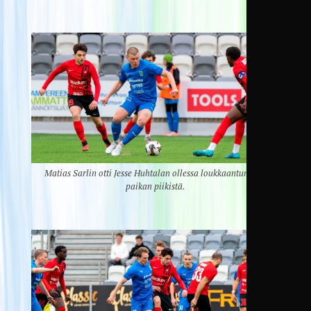
Matias Sarlin otti Jesse Huhtalan ollessa loukkaantuneena
paikan piikistä.