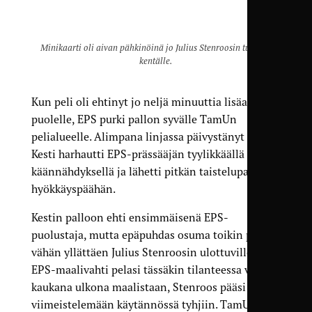
Minikaarti oli aivan pähkinöinä jo Julius Stenroosin tullessa
kentälle.
Kun peli oli ehtinyt jo neljä minuuttia lisäajan
puolelle, EPS purki pallon syvälle TamUn
pelialueelle. Alimpana linjassa päivystänyt Lauri
Kesti harhautti EPS-prässääjän tyylikkäällä
käännähdyksellä ja lähetti pitkän taistelupallon
hyökkäyspäähän.
Kestin palloon ehti ensimmäisenä EPS-
puolustaja, mutta epäpuhdas osuma toikin pallon
vähän yllättäen Julius Stenroosin ulottuville. Kun
EPS-maalivahti pelasi tässäkin tilanteessa varsin
kaukana ulkona maalistaan, Stenroos pääsi
viimeistelemään käytännössä tyhjiin. TamU