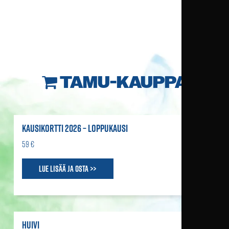
TAMU-KAUPPA
KAUSIKORTTI 2026 – LOPPUKAUSI
59 €
Lue lisää ja osta >>
HUIVI