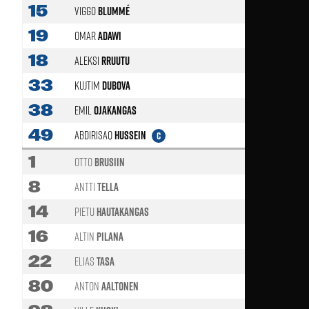
15
Viggo
Blummé
19
Omar
Adawi
18
Aleksi
RRuutu
63'
33
Kujtim
Dubova
38
Emil
Ojakangas
49
Abdirisaq
Hussein
C
1
Otto
Brusiin
8
Antti
Tella
63'
14
Pietu
Hautakangas
16
Altin
Pilana
22
Elias
Tasa
80
Anton
Aaltonen
63'