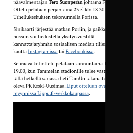
päävalmentajan
Tero Suonperän
johtama FC Jazz.
Ottelu pelataan perjantaina 23.5. klo 18.30
Urheilukeskuksen tekonurmella Porissa.
Sinikaarti järjestää matkan Poriin, ja paikkoja
bussiin voi tiedustella yksityisviestillä
kannattajaryhmän sosiaalisen median tilien
kautta
Instagramissa
tai
Facebookissa
.
Seuraava kotiottelu pelataan sunnuntaina 1.6. klo
19.00, kun Tammelan stadionille tulee vastaan
tällä hetkellä sarjassa heti TamUn takana toisena
oleva PK Keski-Uusimaa.
Liput otteluun ovat
myynnissä Lippu.fi-verkkokaupassa
.