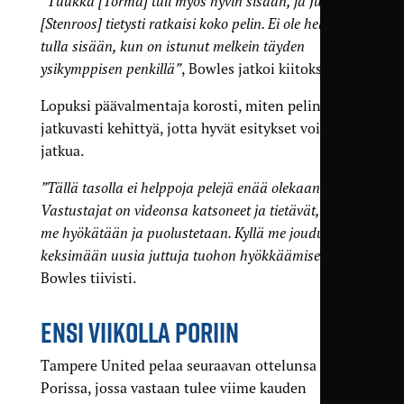
”Tuukka [Törmä] tuli myös hyvin sisään, ja Julle
[Stenroos] tietysti ratkaisi koko pelin. Ei ole helppo
tulla sisään, kun on istunut melkein täyden
ysikymppisen penkillä”
, Bowles jatkoi kiitoksiaan.
Lopuksi päävalmentaja korosti, miten pelin pitää
jatkuvasti kehittyä, jotta hyvät esitykset voivat
jatkua.
”Tällä tasolla ei helppoja pelejä enää olekaan.
Vastustajat on videonsa katsoneet ja tietävät, miten
me hyökätään ja puolustetaan. Kyllä me joudutaan
keksimään uusia juttuja tuohon hyökkäämiseen”
,
Bowles tiivisti.
ENSI VIIKOLLA PORIIN
Tampere United pelaa seuraavan ottelunsa
Porissa, jossa vastaan tulee viime kauden