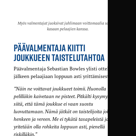
Myös valmentajat juoksivat juhlimaan voittomaalia samaan
kasaan pelaajien kanssa.
PÄÄVALMENTAJA KIITTI
JOUKKUEEN TAISTELUTAHTOA
Päävalmentaja Sebastian Bowles ylisti ottelun
jälkeen pelaajiaan loppuun asti yrittämisestä.
”Näin ne voittavat joukkueet toimii. Huonolla
pelilläkin kaivetaan ne pisteet. Pitkälti kysymys on
siitä, että tämä joukkue ei vaan suostu
luovuttamaan. Nämä jätkät on taistelijoita jokainen,
henkeen ja vereen. Me ei tykätä tasapeleistä ja
yritetään olla rohkeita loppuun asti, pienellä
riskilläkin.”