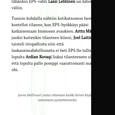
tähänkin EPS-vahti
Lassi Lehtinen
sai kätensä
väliin.
Tunnin kohdalla nähtiin kotikatsomon hermoja
koetellut tilanne, kun EPS-hyökkäys pääsi
katkaisemaan Immosen avauksen.
Arttu Mättö
juoksi kuitenkin tilanteen kiinni,
Joel Laitinen
taisteli irtopallosta niin että
laukausimahdollisuutta ei heti EPS:lle tullut, ja
lopulta
Ardian Kovaqi
liukui tilanteeseen siten,
että lopulta pallo pomppi vaarattomasti maalin
ohi.
Joona Hallivuori joutui ottamaan kaikki keinot käyttöön
vastustajan pysäyttämiseksi.