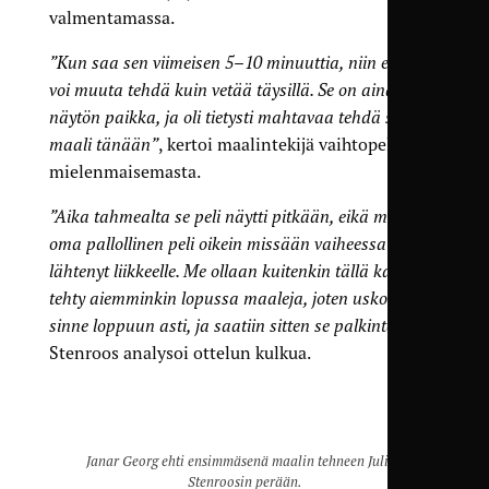
valmentamassa.
”Kun saa sen viimeisen 5–10 minuuttia, niin ei siinä
voi muuta tehdä kuin vetää täysillä. Se on aina
näytön paikka, ja oli tietysti mahtavaa tehdä se
maali tänään”
, kertoi maalintekijä vaihtopelaajan
mielenmaisemasta.
”Aika tahmealta se peli näytti pitkään, eikä meidän
oma pallollinen peli oikein missään vaiheessa
lähtenyt liikkeelle. Me ollaan kuitenkin tällä kaudella
tehty aiemminkin lopussa maaleja, joten usko jatkui
sinne loppuun asti, ja saatiin sitten se palkinto”
,
Stenroos analysoi ottelun kulkua.
Janar Georg ehti ensimmäsenä maalin tehneen Julius
Stenroosin perään.