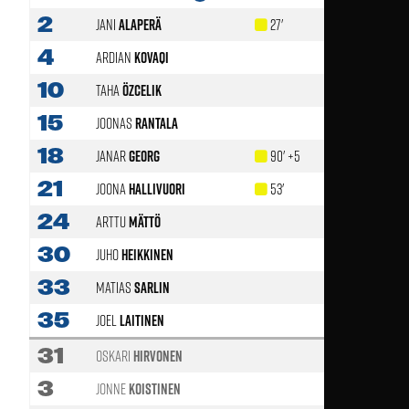
2
Jani
Alaperä
27'
46'
4
Ardian
Kovaqi
10
Taha
Özcelik
89'
15
Joonas
Rantala
18
Janar
Georg
90' +5
21
Joona
Hallivuori
53'
24
Arttu
Mättö
67'
30
Juho
Heikkinen
33
Matias
Sarlin
67'
35
Joel
Laitinen
31
Oskari
Hirvonen
3
Jonne
Koistinen