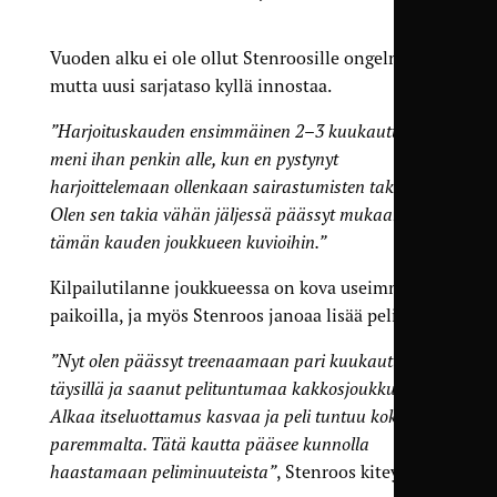
Vuoden alku ei ole ollut Stenroosille ongelmaton,
mutta uusi sarjataso kyllä innostaa.
”Harjoituskauden ensimmäinen 2–3 kuukautta
meni ihan penkin alle, kun en pystynyt
harjoittelemaan ollenkaan sairastumisten takia.
Olen sen takia vähän jäljessä päässyt mukaan
tämän kauden joukkueen kuvioihin.”
Kilpailutilanne joukkueessa on kova useimmilla
paikoilla, ja myös Stenroos janoaa lisää peliaikaa.
”Nyt olen päässyt treenaamaan pari kuukautta ihan
täysillä ja saanut pelituntumaa kakkosjoukkueessa.
Alkaa itseluottamus kasvaa ja peli tuntuu koko ajan
paremmalta. Tätä kautta pääsee kunnolla
haastamaan peliminuuteista”
, Stenroos kiteytti.