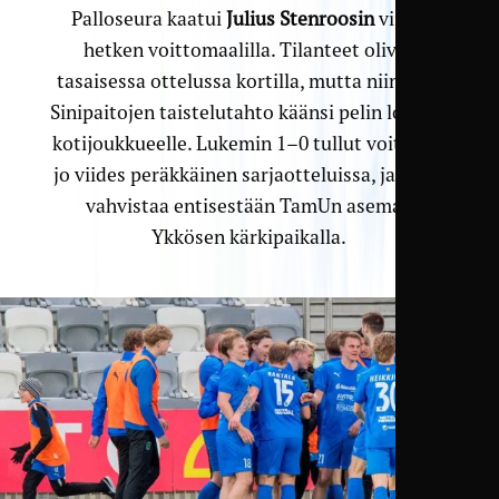
Palloseura kaatui
Julius Stenroosin
viime
hetken voittomaalilla. Tilanteet olivat
tasaisessa ottelussa kortilla, mutta niin vain
Sinipaitojen taistelutahto käänsi pelin lopulta
kotijoukkueelle. Lukemin 1–0 tullut voitto oli
jo viides peräkkäinen sarjaotteluissa, ja tulos
vahvistaa entisestään TamUn asemaa
Ykkösen kärkipaikalla.