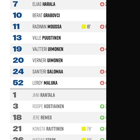
7
Elias
Harala
28'
10
Berat
Grabovci
11
Radwan
Moussa
18'
63'
13
Ville
Puustinen
19
Valtteri
Uimonen
46'
20
Verneri
Uimonen
24
Santeri
Salomaa
46'
52
Leroy
Maluka
46'
1
Jani
Rantala
3
Roope
Kostiainen
28'
18
Jere
Remes
46'
21
Konsta
Raittinen
78'
63'
26
Matias
88'
70'