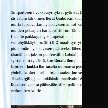
Sinipaitojen hyökkäysyritykset pyörivät lähes
järjestäin kärkimies
Berat Grabovcin
kautta,
mutta lupaavatkin hyökkäyksen aihiot kariutuivat
muiden pelaajien harhasyöttöihin. Tämä tarjosi
Hakalle paikkoja myös nopeisiin
vastahyökkäyksiin. Silti 0-2-maali syntyi taas
pidemmän hyökkäyksen päätteeksi lähes
täsmälleen jakson puolenvälin kohdalla. Maali
syntyi kuin tyhjästä, kun
Gerald Ben
pelasi
kapteeni
Jaakko Rantaselta
saamansa pystysyötön
yhdellä kosketuksella linjan taakse
Jonne
Thusbergille
, joka nokikkain maalivahti
Antti
Kuusisen
kanssa päästyään siirsi pallon varmasti
verkon perukoille