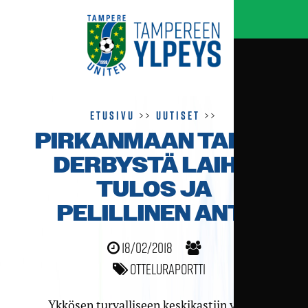
Etusivu
>>
Uutiset
>>
PIRKANMAAN TALVI­
DERBYSTÄ LAIHA
TULOS JA
PELILLINEN ANTI
18/02/2018
Otteluraportti
Ykkösen turvalliseen keskikastiin viime