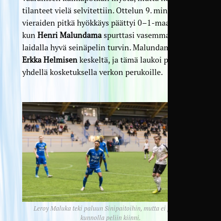
tilanteet vielä selvitettiin. Ottelun 9. minuutilla
vieraiden pitkä hyökkäys päättyi 0–1-maaliin,
kun
Henri Malundama
spurttasi vasemmalla
laidalla hyvä seinäpelin turvin. Malundama löysi
Erkka Helmisen
keskeltä, ja tämä laukoi pallon
yhdellä kosketuksella verkon perukoille.
Leroy Maluka teki paluun Sinipaitoihin, mutta ei päässyt
kunnolla peliin kiinni.