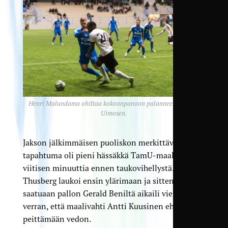
Henri Malundama ohittaa kokoonpanoon palanneen Valtteri
Uimosen.
Jakson jälkimmäisen puoliskon merkittävin
tapahtuma oli pieni hässäkkä TamU-maalilla
viitisen minuuttia ennen taukovihellystä. Jonni
Thusberg laukoi ensin ylärimaan ja sitten
saatuaan pallon Gerald Beniltä aikaili vielä sen
verran, että maalivahti Antti Kuusinen ehti
peittämään vedon.