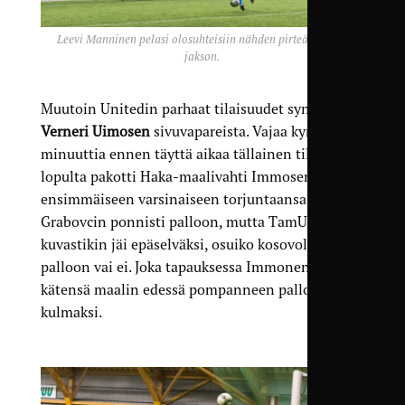
Leevi Manninen pelasi olosuhteisiin nähden pirteän toisen
jakson.
Muutoin Unitedin parhaat tilaisuudet syntyivät
Verneri Uimosen
sivuvapareista. Vajaa kymmenen
minuuttia ennen täyttä aikaa tällainen tilanne
lopulta pakotti Haka-maalivahti Immosen
ensimmäiseen varsinaiseen torjuntaansa. Berat
Grabovcin ponnisti palloon, mutta TamU-TV:n
kuvastikin jäi epäselväksi, osuiko kosovolainen
palloon vai ei. Joka tapauksessa Immonen venytti
kätensä maalin edessä pompanneen pallon
kulmaksi.