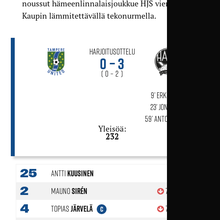
noussut hämeenlinnalaisjoukkue HJS vierailee
Kaupin lämmitettävällä tekonurmella.
Harjoitusottelu
0 – 3
( 0 – 2 )
9’ Erkka Helminen
23’ Jonni Thusberg
59’ Antonis Kyriazis
Yleisöä:
232
25
Antti
Kuusinen
2
Mauno
Sirén
70'
4
Topias
Järvelä
76'
C