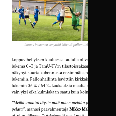
Joonas Immonen venyttää kätensä pallon tielle.
Loppuvihellyksen kuuluessa taululla olivat
lukema 0–3 ja TamU-TV:n tilastoissakaan ei
näkynyt suurta kohennusta ensimmäisen jakson
lukemiin. Pallonhallinta hävittiin kirkkain
lukemin 36 % / 64 %. Laukauksia maalia kohti oli
vain yksi eikä kulmiakaan saatu kuin kolme.
”Meillä unohtui täysin mitä miten meidän piti
pelata”
, manasi päävalmentaja
Mikko Mäkelä
ottelun jälkeen.
”Tärkeimmät asiat mitä