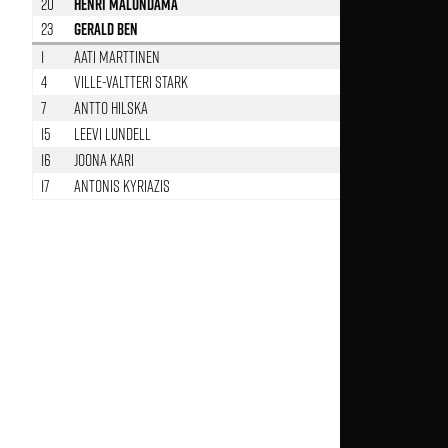
20
Henri Malundama
46’
23
Gerald Ben
1
Aati Marttinen
46’
4
Ville-Valtteri Stark
58’
7
Antto Hilska
63’
15
Leevi Lundell
63’
16
Joona Kari
46’
17
Antonis Kyriazis