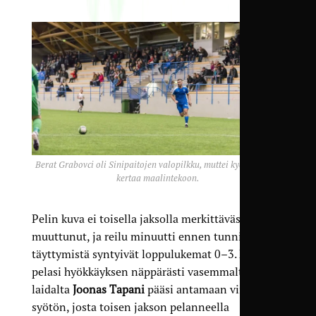
Berat Grabovci oli Sinipaitojen valopilkku, muttei kyennyt tällä
kertaa maalintekoon.
Pelin kuva ei toisella jaksolla merkittävästi
muuttunut, ja reilu minuutti ennen tunnin
täyttymistä syntyivät loppulukemat 0–3. Haka
pelasi hyökkäyksen näppärästi vasemmalta
laidalta
Joonas Tapani
pääsi antamaan viimeisen
syötön, josta toisen jakson pelanneella