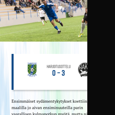
Harjoitusottelu
0 – 3
Ensimmäiset sydämentykytykset koettiin TamU-
maalilla jo aivan ensiminuuteilla parin
vaarallisen kulmapotkun myötä, mutta nämä