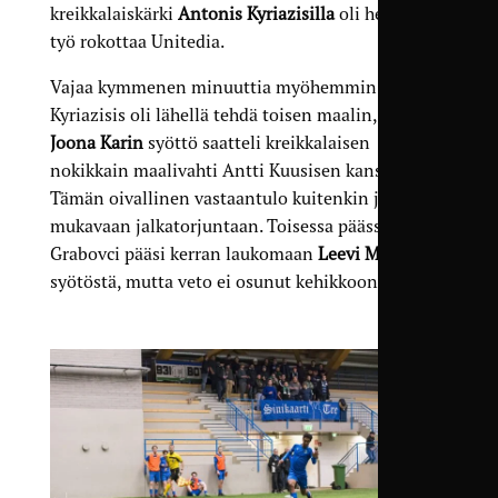
kreikkalaiskärki
Antonis Kyriazisilla
oli helppo
työ rokottaa Unitedia.
Vajaa kymmenen minuuttia myöhemmin
Kyriazisis oli lähellä tehdä toisen maalin, kun
Joona Karin
syöttö saatteli kreikkalaisen
nokikkain maalivahti Antti Kuusisen kanssa.
Tämän oivallinen vastaantulo kuitenkin johti
mukavaan jalkatorjuntaan. Toisessa päässä Berat
Grabovci pääsi kerran laukomaan
Leevi Mannisen
syötöstä, mutta veto ei osunut kehikkoon.