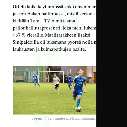
Ottelu kulki käytännössä koko ensimmäisen
jakson Hakan hallinnassa, mistä kertoo karua
kieltään TamU-TV:n mittaama
pallonhallintaprosentti, joka meni lukemin 33 %
/ 67 % vieraille. Maalisarakkeen lisäksi
Sinipaidoilla oli lukemana pyöreä nolla myös
laukausten ja kulmapotkujen osalta.
Topias Järvelä kantoi kapteenin nauhaa.