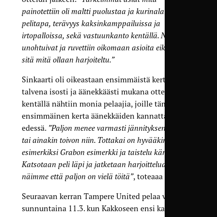
painotettiin oli maltti puolustaa ja kurinalainen
pelitapa, terävyys kaksinkamppailuissa ja
irtopalloissa, sekä vastuunkanto kentällä. Nuo asiat
unohtuivat ja ruvettiin oikomaan asioita eikä tehty
sitä mitä ollaan harjoiteltu.”
Sinkaarti oli oikeastaan ensimmäistä kertaa tänä
talvena isosti ja äänekkäästi mukana ottelussa, ja
kentällä nähtiin monia pelaajia, joille tämä oli
ensimmäinen kerta äänekkäiden kannattajien
edessä.
”Paljon menee varmasti jännityksen piikkiin
tai ainakin toivon niin. Tottakai on hyvääkin
esimerkiksi Grabon esimerkki ja taistelu kärjessä.
Katsotaan peli läpi ja jatketaan harjoittelua sillä nyt
näimme että paljon on vielä töitä”
, toteaaa Mäkelä.
Seuraavan kerran Tampere United pelaa vasta
sunnuntaina 11.3. kun Kakkoseen ensi kaudeksi