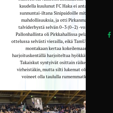
kaudella kuulunut FC Haka ei antanut
sunnuntai-iltana Sinipaidoille mitään
mahdollisuuksia, ja otti Pirkanmaan
talviderbystä selvän 0–3 (0–2) -voiton.
Pallonhallinta oli Pirkkahallissa pelatussa
ottelussa selvästi vierailla, eikä TamU päässyt
montakaan kertaa kokeilemaan
harjoituskentällä harjoiteltua hyökkäyspeliä.
Takaiskut syntyivät osittain räikeistä
virheistäkin, mutta silti lukemat olisivat
voineet olla taululla rumemmatkin.