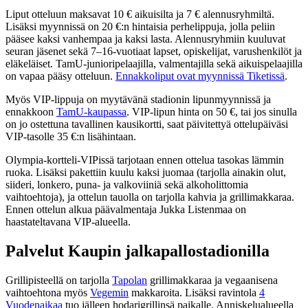
Liput otteluun maksavat 10 € aikuisilta ja 7 € alennusryhmiltä.
Lisäksi myynnissä on 20 €:n hintaisia perhelippuja, jolla peliin
pääsee kaksi vanhempaa ja kaksi lasta. Alennusryhmiin kuuluvat
seuran jäsenet sekä 7–16-vuotiaat lapset, opiskelijat, varushenkilöt ja
eläkeläiset. TamU-junioripelaajilla, valmentajilla sekä aikuispelaajilla
on vapaa pääsy otteluun.
Ennakkoliput ovat myynnissä Tiketissä
.
Myös VIP-lippuja on myytävänä stadionin lipunmyynnissä ja
ennakkoon
TamU-kaupassa
. VIP-lipun hinta on 50 €, tai jos sinulla
on jo ostettuna tavallinen kausikortti, saat päivitettyä ottelupäiväsi
VIP-tasolle 35 €:n lisähintaan.
Olympia-kortteli-VIPissä tarjotaan ennen ottelua tasokas lämmin
ruoka. Lisäksi pakettiin kuulu kaksi juomaa (tarjolla ainakin olut,
siideri, lonkero, puna- ja valkoviiniä sekä alkoholittomia
vaihtoehtoja), ja ottelun tauolla on tarjolla kahvia ja grillimakkaraa.
Ennen ottelun alkua päävalmentaja Jukka Listenmaa on
haastateltavana VIP-alueella.
Palvelut Kaupin jalkapallostadionilla
Grillipisteellä on tarjolla
Tapolan
grillimakkaraa ja vegaanisena
vaihtoehtona myös
Vegemin
makkaroita. Lisäksi ravintola
4
Vuodenaikaa
tuo jälleen hodarigrillinsä paikalle. Anniskelualueella