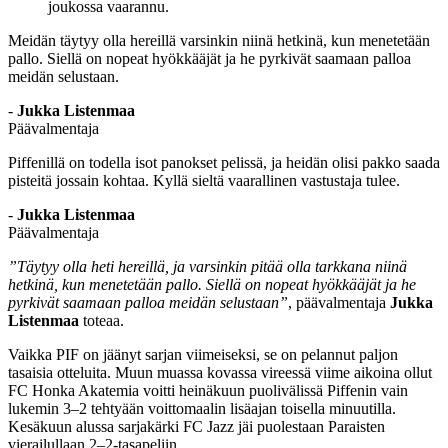
joukossa vaarannu.
Meidän täytyy olla hereillä varsinkin niinä hetkinä, kun menetetään
pallo. Siellä on nopeat hyökkääjät ja he pyrkivät saamaan palloa
meidän selustaan.
-
Jukka Listenmaa
Päävalmentaja
Piffenillä on todella isot panokset pelissä, ja heidän olisi pakko saada
pisteitä jossain kohtaa. Kyllä sieltä vaarallinen vastustaja tulee.
-
Jukka Listenmaa
Päävalmentaja
”Täytyy olla heti hereillä, ja varsinkin pitää olla tarkkana niinä
hetkinä, kun menetetään pallo. Siellä on nopeat hyökkääjät ja he
pyrkivät saamaan palloa meidän selustaan”
, päävalmentaja
Jukka
Listenmaa
toteaa.
Vaikka PIF on jäänyt sarjan viimeiseksi, se on pelannut paljon
tasaisia otteluita. Muun muassa kovassa vireessä viime aikoina ollut
FC Honka Akatemia voitti heinäkuun puolivälissä Piffenin vain
lukemin 3–2 tehtyään voittomaalin lisäajan toisella minuutilla.
Kesäkuun alussa sarjakärki FC Jazz jäi puolestaan Paraisten
vierailullaan 2–2-tasapeliin.