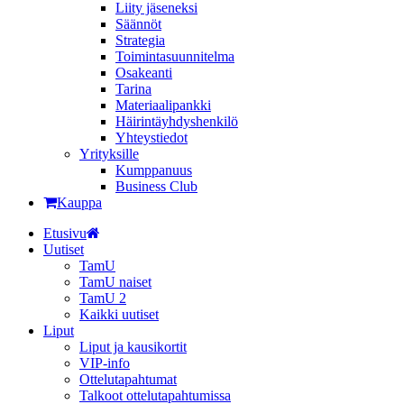
Liity jäseneksi
Säännöt
Strategia
Toimintasuunnitelma
Osakeanti
Tarina
Materiaalipankki
Häirintä­yhdyshenkilö
Yhteystiedot
Yrityksille
Kumppanuus
Business Club
Kauppa
Etusivu
Uutiset
TamU
TamU naiset
TamU 2
Kaikki uutiset
Liput
Liput ja kausikortit
VIP-info
Ottelutapahtumat
Talkoot ottelutapahtumissa