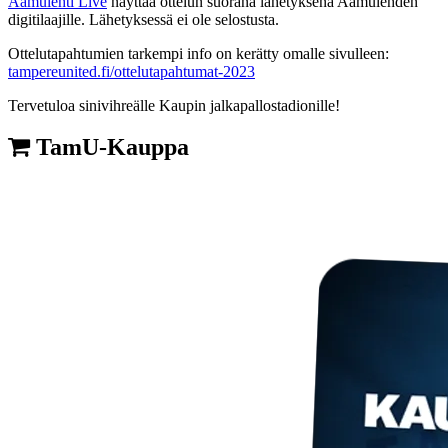
Aamulehti Live
näyttää ottelun suorana lähetyksenä Aamulehden
digitilaajille. Lähetyksessä ei ole selostusta.
Ottelutapahtumien tarkempi info on kerätty omalle sivulleen:
tampereunited.fi/ottelutapahtumat-2023
Tervetuloa sinivihreälle Kaupin jalkapallostadionille!
TamU-Kauppa