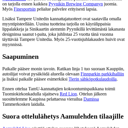
on tarjolla ennen kaikkea
Pyynikin Brewing Companyn
juomia.
Myös
Finesportsin
pelialue palvelee erityisesti lapsia.
Lisäksi Tampere Unitedin kannattajatuotteet ovat saatavilla omalla
myyntipisteellään. Uusina tuotteina tarjolla on käyrälippaisia
lippalakkeja ja Sinikaartin aiemmin Pyynikillä levittämästä lakanasta
designinsa saanut t-paita, joka juhlistaa 25 vuotta tänä vuonna
täyttävää Tampere Unitedia. Myös 25-vuotisjuhlakauden huivit ovat
myynnissä.
Saapuminen
Paikalle pääsee monin tavoin. Ratikan linja 1 tuo suoraan Kauppiin,
autoilijat voivat pysäköidä alueella olevaan
Finnparkin parkkihalliin
ja lisäksi paikalle pääsee esimerkiksi
Tierin sähköpotkulaudoilla
.
Ennen ottelua TamU-kannattajien kokoontumispaikkana toimii
Tuomiokirkonkadulla sijaitseva
Red Lion
. Ottelun jälkeen
suosittelemme Kaupissa pelattaessa vierailua
Damissa
Tammerkosken laidalla.
Suora ottelulähetys Aamulehden tilaajille