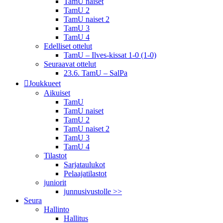
TamU naiset
TamU 2
TamU naiset 2
TamU 3
TamU 4
Edelliset ottelut
TamU – Ilves-kissat 1-0 (1-0)
Seuraavat ottelut
23.6. TamU – SalPa
Joukkueet
Aikuiset
TamU
TamU naiset
TamU 2
TamU naiset 2
TamU 3
TamU 4
Tilastot
Sarjataulukot
Pelaajatilastot
juniorit
junnusivustolle >>
Seura
Hallinto
Hallitus