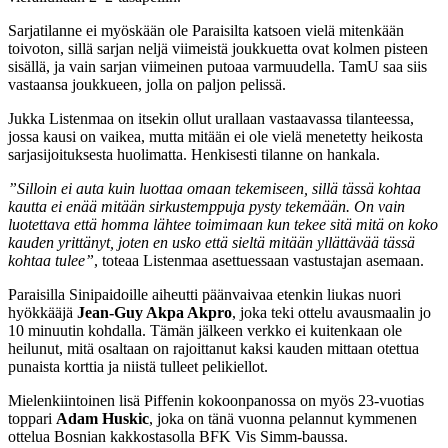
Sarjatilanne ei myöskään ole Paraisilta katsoen vielä mitenkään
toivoton, sillä sarjan neljä viimeistä joukkuetta ovat kolmen pisteen
sisällä, ja vain sarjan viimeinen putoaa varmuudella. TamU saa siis
vastaansa joukkueen, jolla on paljon pelissä.
Jukka Listenmaa on itsekin ollut urallaan vastaavassa tilanteessa,
jossa kausi on vaikea, mutta mitään ei ole vielä menetetty heikosta
sarjasijoituksesta huolimatta. Henkisesti tilanne on hankala.
”Silloin ei auta kuin luottaa omaan tekemiseen, sillä tässä kohtaa
kautta ei enää mitään sirkustemppuja pysty tekemään. On vain
luotettava että homma lähtee toimimaan kun tekee sitä mitä on koko
kauden yrittänyt, joten en usko että sieltä mitään yllättävää tässä
kohtaa tulee”
, toteaa Listenmaa asettuessaan vastustajan asemaan.
Paraisilla Sinipaidoille aiheutti päänvaivaa etenkin liukas nuori
hyökkääjä
Jean-Guy Akpa Akpro
, joka teki ottelu avausmaalin jo
10 minuutin kohdalla. Tämän jälkeen verkko ei kuitenkaan ole
heilunut, mitä osaltaan on rajoittanut kaksi kauden mittaan otettua
punaista korttia ja niistä tulleet pelikiellot.
Mielenkiintoinen lisä Piffenin kokoonpanossa on myös 23-vuotias
toppari
Adam Huskic
, joka on tänä vuonna pelannut kymmenen
ottelua Bosnian kakkostasolla BFK Vis Simm-baussa.