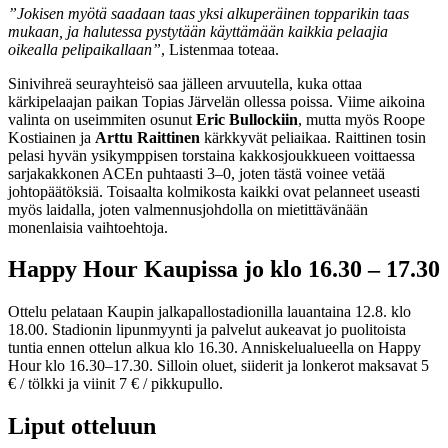
”Jokisen myötä saadaan taas yksi alkuperäinen topparikin taas
mukaan, ja halutessa pystytään käyttämään kaikkia pelaajia
oikealla pelipaikallaan”
, Listenmaa toteaa.
Sinivihreä seurayhteisö saa jälleen arvuutella, kuka ottaa
kärkipelaajan paikan Topias Järvelän ollessa poissa. Viime aikoina
valinta on useimmiten osunut
Eric Bullockiin
, mutta myös Roope
Kostiainen ja
Arttu Raittinen
kärkkyvät peliaikaa. Raittinen tosin
pelasi hyvän ysikymppisen torstaina kakkosjoukkueen voittaessa
sarjakakkonen ACEn puhtaasti 3–0, joten tästä voinee vetää
johtopäätöksiä. Toisaalta kolmikosta kaikki ovat pelanneet useasti
myös laidalla, joten valmennusjohdolla on mietittävänään
monenlaisia vaihtoehtoja.
Happy Hour Kaupissa jo klo 16.30 – 17.30
Ottelu pelataan Kaupin jalkapallostadionilla lauantaina 12.8. klo
18.00. Stadionin lipunmyynti ja palvelut aukeavat jo puolitoista
tuntia ennen ottelun alkua klo 16.30. Anniskelualueella on Happy
Hour klo 16.30–17.30. Silloin oluet, siiderit ja lonkerot maksavat 5
€ / tölkki ja viinit 7 € / pikkupullo.
Liput otteluun