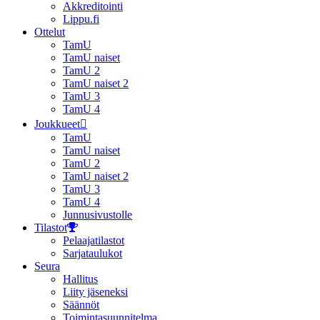
Akkreditointi
Lippu.fi
Ottelut
TamU
TamU naiset
TamU 2
TamU naiset 2
TamU 3
TamU 4
Joukkueet
TamU
TamU naiset
TamU 2
TamU naiset 2
TamU 3
TamU 4
Junnusivustolle
Tilastot
Pelaajatilastot
Sarjataulukot
Seura
Hallitus
Liity jäseneksi
Säännöt
Toimintasuunnitelma