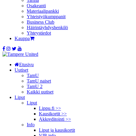
Tarina
Osakeanti
Materiaalipankki
Yhteistyö­kumppanit
Business Club
Häirintä­yhdyshenkilö
Yhteystiedot
Kauppa
Etusivu
Uutiset
TamU
TamU naiset
TamU 2
Kaikki uutiset
Liput
Liput
Lippu.fi >>
Kausikortit >>
Akkreditointi >>
Info
Liput ja kausikortit
VIP-info