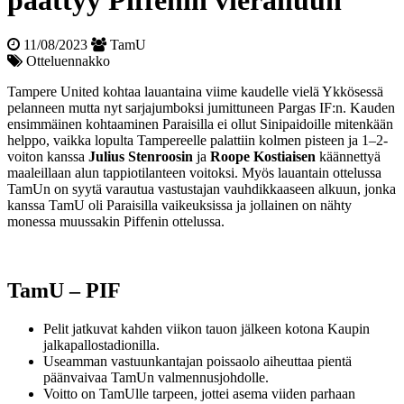
päättyy Piffenin vierailuun
11/08/2023
TamU
Otteluennakko
Tampere United kohtaa lauantaina viime kaudelle vielä Ykkösessä
pelanneen mutta nyt sarjajumboksi jumittuneen Pargas IF:n. Kauden
ensimmäinen kohtaaminen Paraisilla ei ollut Sinipaidoille mitenkään
helppo, vaikka lopulta Tampereelle palattiin kolmen pisteen ja 1–2-
voiton kanssa
Julius Stenroosin
ja
Roope Kostiaisen
käännettyä
maaleillaan alun tappiotilanteen voitoksi. Myös lauantain ottelussa
TamUn on syytä varautua vastustajan vauhdikkaaseen alkuun, jonka
kanssa TamU oli Paraisilla vaikeuksissa ja jollainen on nähty
monessa muussakin Piffenin ottelussa.
TamU – PIF
Pelit jatkuvat kahden viikon tauon jälkeen kotona Kaupin
jalkapallostadionilla.
Useamman vastuunkantajan poissaolo aiheuttaa pientä
päänvaivaa TamUn valmennusjohdolle.
Voitto on TamUlle tarpeen, jottei asema viiden parhaan