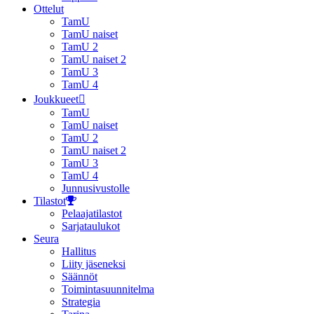
Ottelut
TamU
TamU naiset
TamU 2
TamU naiset 2
TamU 3
TamU 4
Joukkueet
TamU
TamU naiset
TamU 2
TamU naiset 2
TamU 3
TamU 4
Junnusivustolle
Tilastot
Pelaajatilastot
Sarjataulukot
Seura
Hallitus
Liity jäseneksi
Säännöt
Toimintasuunnitelma
Strategia