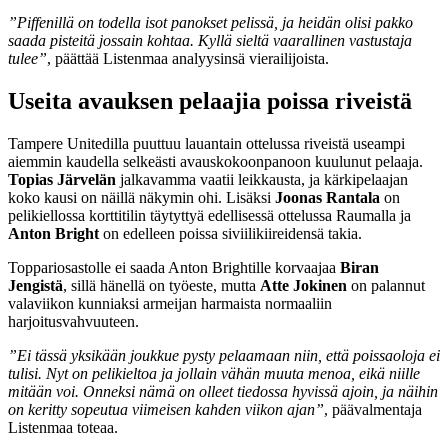
”Piffenillä on todella isot panokset pelissä, ja heidän olisi pakko
saada pisteitä jossain kohtaa. Kyllä sieltä vaarallinen vastustaja
tulee”
, päättää Listenmaa analyysinsä vierailijoista.
Useita avauksen pelaajia poissa riveistä
Tampere Unitedilla puuttuu lauantain ottelussa riveistä useampi
aiemmin kaudella selkeästi avauskokoonpanoon kuulunut pelaaja.
Topias Järvelän
jalkavamma vaatii leikkausta, ja kärkipelaajan
koko kausi on näillä näkymin ohi. Lisäksi
Joonas Rantala
on
pelikiellossa korttitilin täytyttyä edellisessä ottelussa Raumalla ja
Anton Bright
on edelleen poissa siviilikiireidensä takia.
Toppariosastolle ei saada Anton Brightille korvaajaa
Biran
Jengistä
, sillä hänellä on työeste, mutta
Atte Jokinen
on palannut
valaviikon kunniaksi armeijan harmaista normaaliin
harjoitusvahvuuteen.
”Ei tässä yksikään joukkue pysty pelaamaan niin, että poissaoloja ei
tulisi. Nyt on pelikieltoa ja jollain vähän muuta menoa, eikä niille
mitään voi. Onneksi nämä on olleet tiedossa hyvissä ajoin, ja näihin
on keritty sopeutua viimeisen kahden viikon ajan”
, päävalmentaja
Listenmaa toteaa.