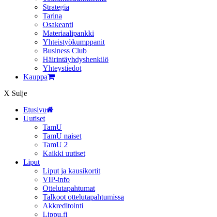
Strategia
Tarina
Osakeanti
Materiaalipankki
Yhteistyö­kumppanit
Business Club
Häirintä­yhdyshenkilö
Yhteystiedot
Kauppa
X
Sulje
Etusivu
Uutiset
TamU
TamU naiset
TamU 2
Kaikki uutiset
Liput
Liput ja kausikortit
VIP-info
Ottelutapahtumat
Talkoot ottelutapahtumissa
Akkreditointi
Lippu.fi