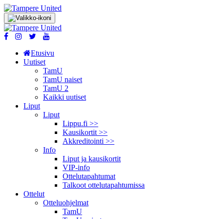
Etusivu
Uutiset
TamU
TamU naiset
TamU 2
Kaikki uutiset
Liput
Liput
Lippu.fi >>
Kausikortit >>
Akkreditointi >>
Info
Liput ja kausikortit
VIP-info
Ottelutapahtumat
Talkoot ottelu­tapahtumissa
Ottelut
Otteluohjelmat
TamU