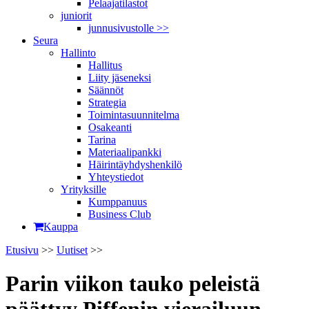
Pelaajatilastot
juniorit
junnusivustolle >>
Seura
Hallinto
Hallitus
Liity jäseneksi
Säännöt
Strategia
Toimintasuunnitelma
Osakeanti
Tarina
Materiaalipankki
Häirintä­yhdyshenkilö
Yhteystiedot
Yrityksille
Kumppanuus
Business Club
Kauppa
Etusivu
>>
Uutiset
>>
Parin viikon tauko peleistä