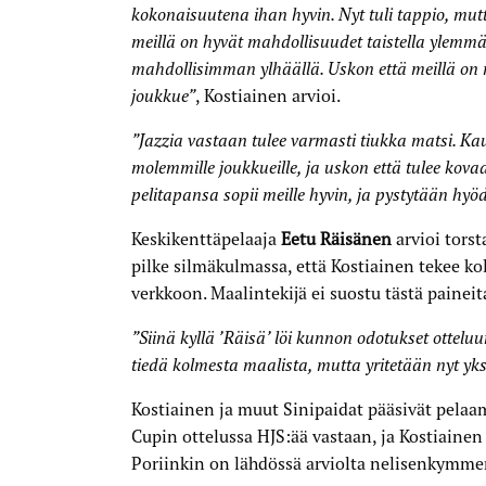
kokonaisuutena ihan hyvin. Nyt tuli tappio, mutt
meillä on hyvät mahdollisuudet taistella ylemmäs
mahdollisimman ylhäällä. Uskon että meillä on
joukkue”
, Kostiainen arvioi.
”Jazzia vastaan tulee varmasti tiukka matsi. K
molemmille joukkueille, ja uskon että tulee kov
pelitapansa sopii meille hyvin, ja pystytään hyö
Keskikenttäpelaaja
Eetu Räisänen
arvioi torst
pilke silmäkulmassa, että Kostiainen tekee k
verkkoon. Maalintekijä ei suostu tästä painei
”Siinä kyllä ’Räisä’ löi kunnon odotukset ottelu
tiedä kolmesta maalista, mutta yritetään nyt yks
Kostiainen ja muut Sinipaidat pääsivät pela
Cupin ottelussa HJS:ää vastaan, ja Kostiainen
Poriinkin on lähdössä arviolta nelisenkymme