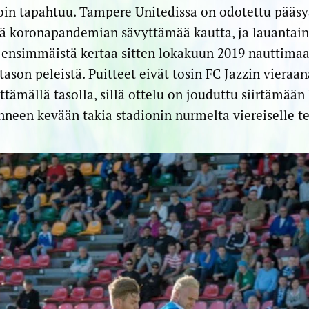
oin tapahtuu. Tampere Unitedissa on odotettu pääsy
ää koronapandemian sävyttämää kautta, ja lauantai
n ensimmäistä kertaa sitten lokakuun 2019 nauttima
son peleistä. Puitteet eivät tosin FC Jazzin vieraan
ttämällä tasolla, sillä ottelu on jouduttu siirtämään
enneen kevään takia stadionin nurmelta viereiselle t