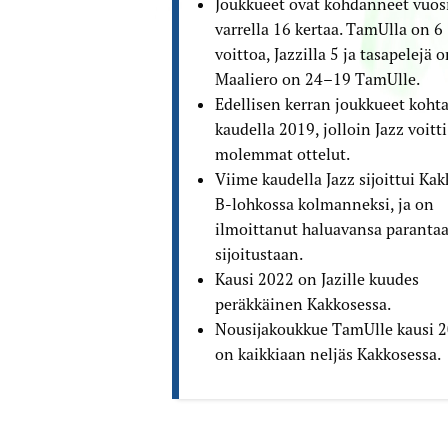
Joukkueet ovat kohdanneet vuos
varrella 16 kertaa. TamUlla on 6
voittoa, Jazzilla 5 ja tasapelejä o
Maaliero on 24–19 TamUlle.
Edellisen kerran joukkueet kohta
kaudella 2019, jolloin Jazz voitti
molemmat ottelut.
Viime kaudella Jazz sijoittui Ka
B-lohkossa kolmanneksi, ja on
ilmoittanut haluavansa paranta
sijoitustaan.
Kausi 2022 on Jazille kuudes
peräkkäinen Kakkosessa.
Nousijakoukkue TamUlle kausi 
on kaikkiaan neljäs Kakkosessa.