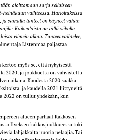
tään aloittamaan sarja sellaiseen
sä-heinäkuun vaihteessa. Harjoituksissa
lis, ja samalla tunteet on käyneet vähän
aajille. Kaikenlaista on tällä viikolla
hdoista viimein alkaa. Tunteet vaihtelee,
almentaja Listenmaa paljastaa
 kertoo myös se, että nykyisestä
la 2020, ja joukkuetta on vahvistettu
alven aikana. Kaudesta 2020 saakka
sitoista, ja kaudella 2021 liittyneitä
lle 2022 on tullut yhdeksän, kun
ampereen alueen parhaat Kakkosen
vassa Ilveksen kakkosjoukkueessa toki
vieviä lahjakkaita nuoria pelaajia. Tai