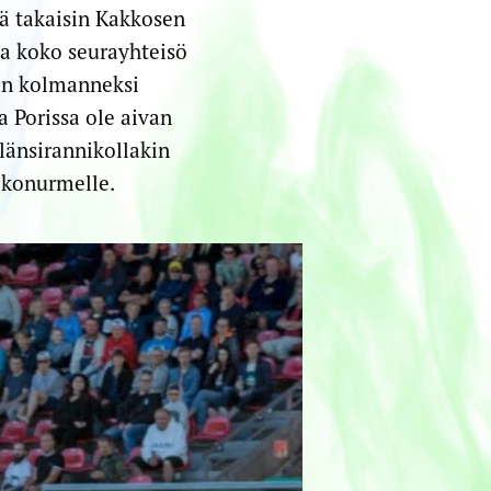
ä takaisin Kakkosen
na koko seurayhteisö
an kolmanneksi
a Porissa ole aivan
 länsirannikollakin
ekonurmelle.