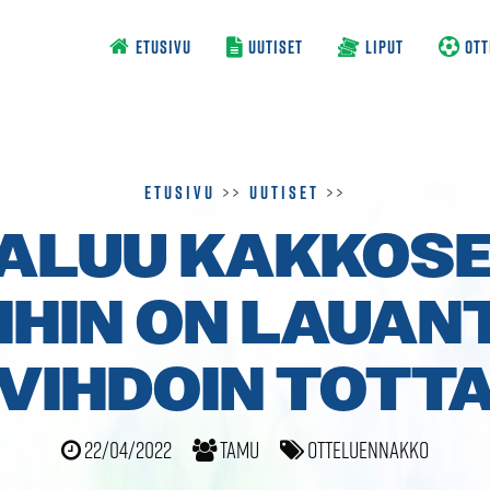
ETUSIVU
UUTISET
LIPUT
OTT
Etusivu
>>
Uutiset
>>
ALUU KAKKOS
IHIN ON LAUAN
VIHDOIN TOTT
22/04/2022
TamU
Otteluennakko