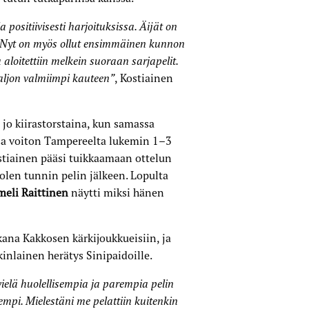
positiivisesti harjoituksissa. Äijät on
ä. Nyt on myös ollut ensimmäinen kunnon
aloitettiin melkein suoraan sarjapelit.
aljon valmiimpi kauteen”
, Kostiainen
jo kiirastorstaina, kun samassa
sa voiton Tampereelta lukemin 1–3
ostiainen pääsi tuikkaamaan ottelun
olen tunnin pelin jälkeen. Lopulta
meli Raittinen
näytti miksi hänen
ana Kakkosen kärkijoukkueisiin, ja
inlainen herätys Sinipaidoille.
vielä huolellisempia ja parempia pelin
rempi. Mielestäni me pelattiin kuitenkin