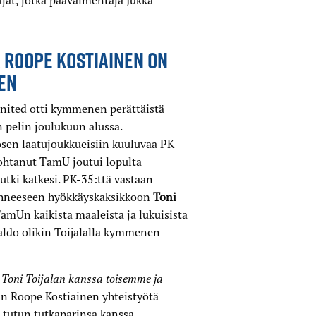
jat, jotka päävalmentaja Jukka
 ROOPE KOSTIAINEN ON
EN
United otti kymmenen perättäistä
 pelin joulukuun alussa.
ösen laatujoukkueisiin kuuluvaa PK-
johtanut TamU joutui lopulta
tki katkesi. PK-35:ttä vastaan
tehneeseen hyökkäyskaksikkoon
Toni
 TamUn kaikista maaleista ja lukuisista
 saldo olikin Toijalalla kymmenen
n Toni Toijalan kanssa toisemme ja
 Roope Kostiainen yhteistyötä
 tutun tutkaparinsa kanssa.