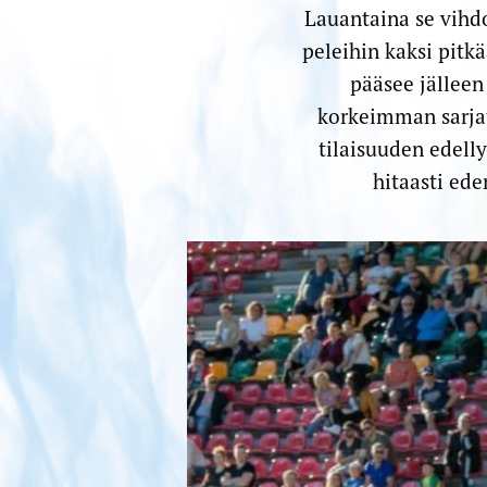
Lauantaina se vihd
peleihin kaksi pitk
pääsee jällee
korkeimman sarjata
tilaisuuden edelly
hitaasti ed