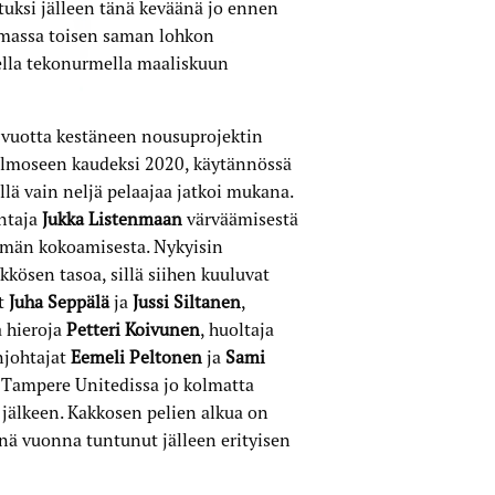
tuksi jälleen tänä keväänä jo ennen
tamassa toisen saman lohkon
ella tekonurmella maaliskuun
i vuotta kestäneen nousuprojektin
lmoseen kaudeksi 2020, käytännössä
llä vain neljä pelaajaa jatkoi mukana.
ntaja
Jukka Listenmaan
värväämisestä
yhmän kokoamisesta. Nykyisin
kösen tasoa, sillä siihen kuuluvat
at
Juha Seppälä
ja
Jussi Siltanen
,
a hieroja
Petteri Koivunen
, huoltaja
njohtajat
Eemeli Peltonen
ja
Sami
a Tampere Unitedissa jo kolmatta
jälkeen. Kakkosen pelien alkua on
tänä vuonna tuntunut jälleen erityisen