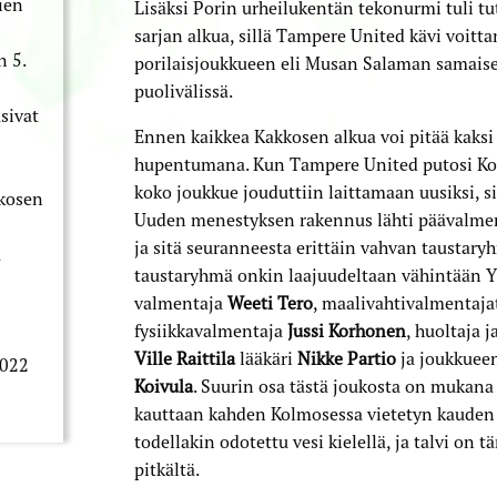
ien
Lisäksi Porin urheilukentän tekonurmi tuli tu
sarjan alkua, sillä Tampere United kävi voit
n 5.
porilaisjoukkueen eli Musan Salaman samais
puolivälissä.
sivat
Ennen kaikkea Kakkosen alkua voi pitää kaks
hupentumana. Kun Tampere United putosi Ko
koko joukkue jouduttiin laittamaan uusiksi, si
kkosen
Uuden menestyksen rakennus lähti päävalme
ja sitä seuranneesta erittäin vahvan taustar
a
taustaryhmä onkin laajuudeltaan vähintään Yk
valmentaja
Weeti Tero
, maalivahtivalmentaj
fysiikkavalmentaja
Jussi Korhonen
, huoltaja j
Ville Raittila
lääkäri
Nikke Partio
ja joukkuee
2022
Koivula
. Suurin osa tästä joukosta on mukan
kauttaan kahden Kolmosessa vietetyn kauden 
todellakin odotettu vesi kielellä, ja talvi on 
pitkältä.