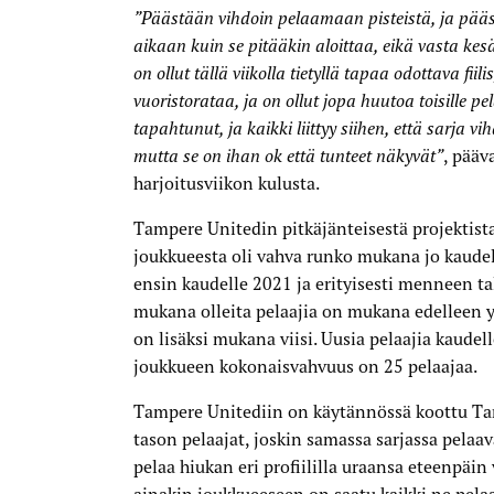
”Päästään vihdoin pelaamaan pisteistä, ja pääs
aikaan kuin se pitääkin aloittaa, eikä vasta ke
on ollut tällä viikolla tietyllä tapaa odottava fii
vuoristorataa, ja on ollut jopa huutoa toisille pel
tapahtunut, ja kaikki liittyy siihen, että sarja vi
mutta se on ihan ok että tunteet näkyvät”
, pääv
harjoitusviikon kulusta.
Tampere Unitedin pitkäjänteisestä projektista
joukkueesta oli vahva runko mukana jo kaudel
ensin kaudelle 2021 ja erityisesti menneen t
mukana olleita pelaajia on mukana edelleen yk
on lisäksi mukana viisi. Uusia pelaajia kaude
joukkueen kokonaisvahvuus on 25 pelaajaa.
Tampere Unitediin on käytännössä koottu T
tason pelaajat, joskin samassa sarjassa pelaa
pelaa hiukan eri profiililla uraansa eteenpäin 