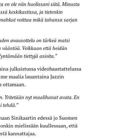
a en ole niin huolissani siitä. Minusta
sä keskikastissa, ja tietenkin
 mahkut voittaa mikä tahansa sarjan
auden avausottelu on tärkeä matsi
aa vääntöä. Veikkaan että heidän
dyntämään tiettyjä asioita.”
aina julkaistussa videohaastattelussa
olme maalia lauantaina Jazzin
ta ottamaan.
un. Yritetään nyt maalihanat avata. En
i tehdä.”
amaan Sinikaartin edessä jo Suomen
 onkin mielissään kuullessaan, että
ntä kannattajaa.