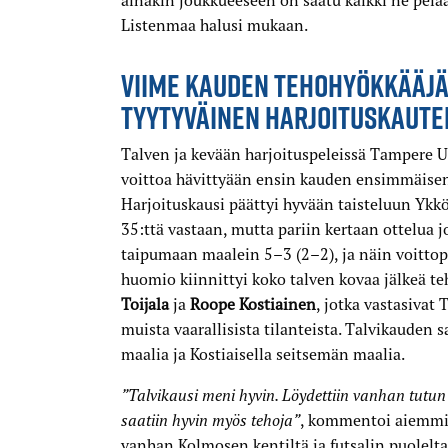
ainakin joukkueeseen on saatu kaikki ne pelaa
Listenmaa halusi mukaan.
VIIME KAUDEN TEHOHYÖKKÄÄJÄ
TYYTYVÄINEN HARJOITUSKAUTE
Talven ja kevään harjoituspeleissä Tampere 
voittoa hävittyään ensin kauden ensimmäisen
Harjoituskausi päättyi hyvään taisteluun Ykk
35:ttä vastaan, mutta pariin kertaan ottelua 
taipumaan maalein 5–3 (2–2), ja näin voittopu
huomio kiinnittyi koko talven kovaa jälkeä 
stiainen
Toijala
ja
Roope Kostiainen
, jotka vastasivat
muista vaarallisista tilanteista. Talvikauden
maalia ja Kostiaisella seitsemän maalia.
”Talvikausi meni hyvin. Löydettiin vanhan tutu
saatiin hyvin myös tehoja”
, kommentoi aiemmin
vanhan Kolmosen kentiltä ja futsalin puolelta