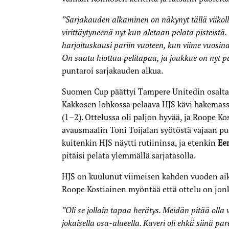
”Sarjakauden alkaminen on näkynyt tällä viikolla 
virittäytyneenä nyt kun aletaan pelata pisteist
harjoituskausi pariin vuoteen, kun viime vuosina 
On saatu hiottua pelitapaa, ja joukkue on nyt p
puntaroi sarjakauden alkua.
Suomen Cup päättyi Tampere Unitedin osalta 
Kakkosen lohkossa pelaava HJS kävi hakemas
(1–2). Ottelussa oli paljon hyvää, ja Roope K
avausmaalin Toni Toijalan syötöstä vajaan pu
kuitenkin HJS näytti rutiininsa, ja etenkin
Ee
pitäisi pelata ylemmällä sarjatasolla.
HJS on kuulunut viimeisen kahden vuoden aik
Roope Kostiainen myöntää että ottelu on jonk
”Oli se jollain tapaa herätys. Meidän pitää olla 
jokaisella osa-alueella. Kaveri oli ehkä siinä pa